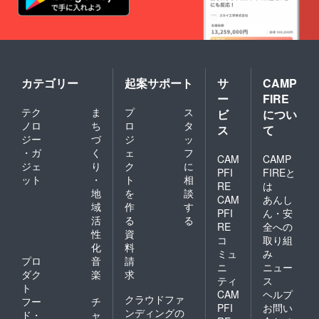
カテゴリー
起案サポート
サ
CAMP
ー
FIRE
テク
ま
プ
ス
ビ
につい
ノロ
ち
ロ
タ
ス
て
ジー
づ
ジ
ッ
・ガ
く
ェ
フ
CAM
CAMP
ジェ
り
ク
に
PFI
FIREと
ット
・
ト
相
RE
は
地
を
談
CAM
あんし
域
作
す
PFI
ん・安
活
る
る
RE
全への
性
資
コ
取り組
化
料
ミュ
み
プロ
音
請
ニ
ニュー
ダク
楽
求
ティ
ス
ト
CAM
ヘルプ
クラウドファ
フー
チ
PFI
お問い
ンディングの
ド・
ャ