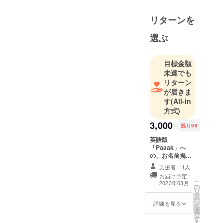
リターンを
選ぶ
目標金額
未達でも
リターン
が届きま
す
(All-in
方式)
3,000
円
残り99
英語版
「Paaak」へ
の、お名前掲載
プラン 英語版
支援者：1人
「Paaak」の、
お届け予定：
サービス概要説
こ
2023年03月
の
明ページの末尾
リ
タ
（謝辞欄）に、
ー
ン
あなたの英語の
詳細を見る
を
選
お名前を掲載し
択
す
ます。 ※支援
る