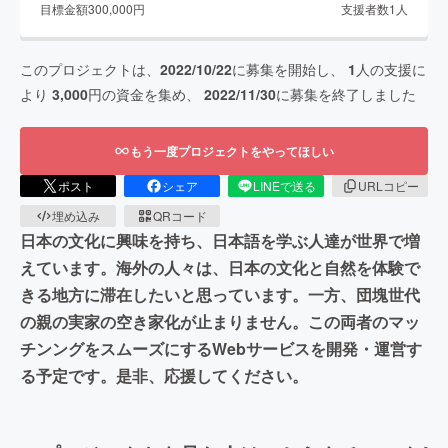
目標金額
300,000
円
支援者数
1
人
このプロジェクトは、
2022/10/22
に募集を開始し、
1
人の支援に
より
3,000
円の資金を集め、
2022/11/30
に募集を終了しました
もう一度プロジェクトをやってほしい
ポスト
シェア
LINEで送る
URLコピー
埋め込み
QRコード
日本の文化に興味を持ち、日本語を学ぶ人達が世界で増
えています。海外の人々は、日本の文化と自然を体験で
きる地方に滞在したいと思っています。一方、団塊世代
の親の実家の空き家化が止まりません。この両者のマッ
チンングをスムーズにするWebサービスを開発・運営す
る予定です。是非、応援してください。