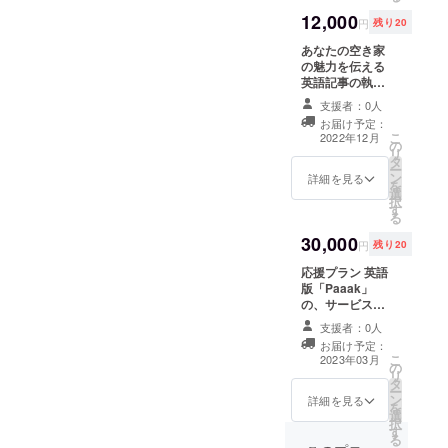
1000字程度の日
時、必ず備考欄
12,000
本語記事を英語
に、ご自身の
円
残り20
に直します。 伝
Gmailアドレス
あなたの空き家
えたいニュアン
をご記入くださ
の魅力を伝える
スを、翻訳ソフ
い。 視聴期間限
英語記事の執筆
トではうまく翻
定公開：2023年
を代行するプラ
訳できていない
1月 ~ 2023年3月
支援者：0人
ン Windows
場合があると思
お礼メールを送
お届け予定：
Wordにて、
います。 そのよ
信させていただ
こ
2022年12月
の
12pt、ダブルス
うな箇所を修正
きます。
リ
タ
ペースの設定
いたします。 実
ー
ン
で、1ページ半ほ
詳細を見る
施期間：2022年
を
選
どのボリューム
12月 ~ 2023年2
択
す
になります。 あ
月 お礼メールを
る
なたの空き家の
送信させていた
30,000
魅力についてイ
だきます。
円
残り20
ンタビューする
応援プラン 英語
ため、オンライ
版「Paaak」
ン面談（30分
の、サービス概
間、1回）を行い
要説明ページの
ます。 オンライ
支援者：0人
末尾（謝辞欄）
ン面談は、
お届け予定：
に、あなたの英
Google
こ
2023年03月
の
語のお名前を掲
Meet（ビデオ
リ
タ
載します。 ※支
チャット）を使
ー
ン
援時、必ず備考
詳細を見る
用します。
を
選
欄に掲載を希望
※Google
択
す
されるお名前を
Meet（ビデオ
る