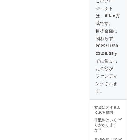
ご記入くださ
このプロ
チャット）を使
い。 掲載の順番
用する際のトラ
ジェクト
は、順不同で
ブルに対応する
す。 掲載期間：
は、
All-In方
ため、支援時、
2023年3月 ~
必ず備考欄に、
式
です。
2023年4月 お礼
ご自身のGmail
メールを送信さ
目標金額に
アドレスをご記
せていただきま
入ください。 実
関わらず、
す。
施期間：2022年
2022/11/30
12月 ~ 2023年2
月 お礼メールを
23:59:59
ま
送信させていた
でに集まっ
だきます。
た金額が
ファンディ
ングされま
す。
支援に関するよ
くある質問
手数料はいく
らかかります
か？
目標金額に届