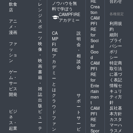
RE
合わせ
ノウハウを無
飲食
レ
Crea
料で学ぼう
店
ン
tion
各種規定
CAMPFIRE
ジ
CAM
アカデミー
アニ
ス
利用規
PFI
メ・
ポ
約
RE
漫画
ー
CA
説
細則
for
ツ
MP
明
プライ
Soci
ファ
映
FI
会
バシー
al
ッ
像
RE
・
ポリ
Goo
ショ
・
ア
相
シー
d
ン
映
カ
談
特定商
CAM
画
デ
会
取引法
PFI
ゲー
書
ミ
に基づ
RE
ム・
籍
ー
く表記
for
サー
・
と
情報セ
Ente
ビス
雑
は
キュリ
rtain
開発
誌
ク
サ
ティ方
men
出
ラ
ポ
針
t
版
ウ
ー
反社基
CAM
ビジ
ビ
ド
ト
本方針
PFI
ネ
ュ
フ
サ
カスタ
RE
ス・
ー
ァ
ー
マーハ
for
起業
テ
ン
ビ
ラスメ
Spor