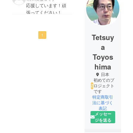
応援しています！頑
張ってください！
Tetsuy
1
a
Toyos
hima
日本
初めてのプ
ロジェクト
です
特定商取引
法に基づく
表記
メッセー
ジを送る