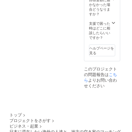
かなかった場
合どうなりま
すか？
支援で困った
時はどこに相
談したらいい
ですか？
ヘルプページを
見る
このプロジェクト
の問題報告は
こち
ら
よりお問い合わ
せください
トップ
>
プロジェクトをさがす
>
ビジネス・起業
>
日本に滞在したい海外の人達と、地方の空き家のマッチング