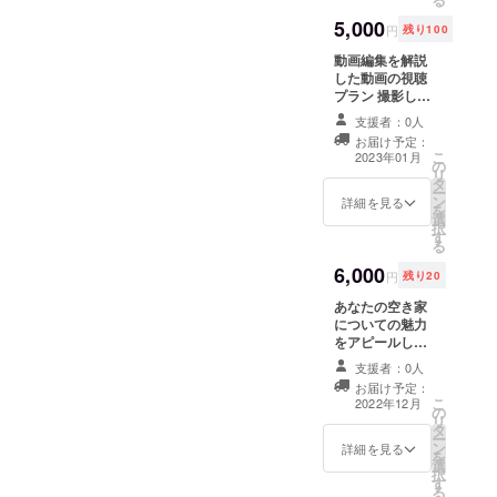
時、必ず備考欄
5,000
に掲載を希望さ
円
残り100
れるお名前をご
動画編集を解説
記入ください。
した動画の視聴
掲載の順番は、
プラン 撮影した
順不同です。 お
動画を、短尺縦
礼メールを送信
支援者：0人
長動画に編集
させていただき
お届け予定：
し、出力する方
ます。 掲載期
こ
2023年01月
の
法を、30分程度
間：2023年3月
リ
タ
で解説します。
~ 2023年4月 お
ー
ン
視聴動画内で
詳細を見る
礼メールを送信
を
選
は、無料の動画
させていただき
択
す
編集ソフト
ます。
る
「DaVinci
6,000
Resolve」を使
円
残り20
用します。
あなたの空き家
Google Driveに
についての魅力
視聴動画を載
をアピールし
せ、共有公開い
た、日本語で書
たします。 ※動
支援者：0人
かれた記事を英
画の視聴には、
お届け予定：
語に直すプラン
あなたのGmail
こ
2022年12月
の
日本語で書かれ
アドレスを、
リ
タ
た記事のご用意
Google Driveの
ー
ン
が可能な方の
詳細を見る
共有設定に設定
を
選
み、購入可能の
する必要があり
択
す
プランです。
ますので、支援
る