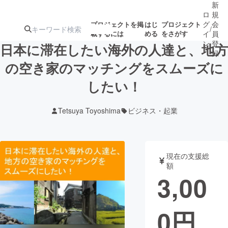
新
ロ
規
グ
会
プロジェクトを掲
はじ
プロジェクト
/
載するには
める
をさがす
イ
員
ン
登
日本に滞在したい海外の人達と、地方
録
の空き家のマッチングをスムーズに
したい！
人気のプロ
注目のリ
注目の新着プロ
募集終了が近いプ
もうすぐ公開
ジェクト
ターン
ジェクト
ロジェクト
されます
Tetsuya Toyoshima
ビジネス・起業
アート・写真
音楽
現在の支援総
テクノロジー・ガジェット
ゲーム・サ
額
3,00
映像・映画
書籍・雑誌
0
円
ビジネス・起業
チャレンジ