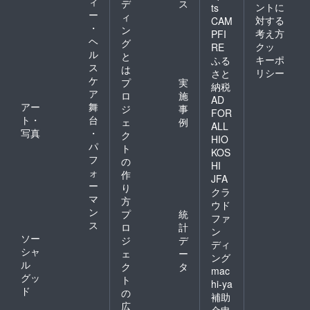
ィ
デ
ス
ントに
ts
ー
ィ
対する
CAM
・
ン
考え方
PFI
ヘ
グ
クッ
RE
ル
と
キーポ
ふる
ス
は
リシー
さと
ケ
プ
実
納税
ア
ロ
施
AD
アー
舞
ジ
事
FOR
ト・
台
ェ
例
ALL
写真
・
ク
HIO
パ
ト
KOS
フ
の
HI
ォ
作
JFA
ー
り
クラ
マ
方
ウド
ン
プ
統
ファ
ス
ロ
計
ン
ソー
ジ
デ
ディ
シャ
ェ
ー
ング
ル
ク
タ
mac
グッ
ト
hi-ya
ド
の
補助
広
金申