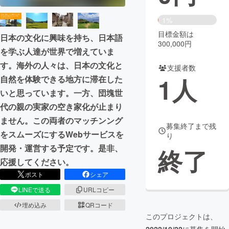
まちづくり・地域活性化
1%
目標金額は
日本の文化に興味を持ち、日本語
300,000円
を学ぶ人達が世界で増えていま
CAMPFIRE for Social Good
CAMPFIRE Creation
す。海外の人々は、日本の文化と
CAMPFIREふるさと納税
machi-ya
コミュニティ
支援者数
1
人
自然を体験できる地方に滞在した
いと思っています。一方、団塊世
代の親の実家の空き家化が止まり
ません。この両者のマッチンング
募集終了まで残
をスムーズにするWebサービスを
り
開発・運営する予定です。是非、
終了
応援してください。
ポスト
シェア
LINEで送る
URLコピー
埋め込み
QRコード
このプロジェクトは、