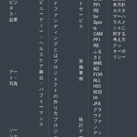
ビジ
ビ
ド
ト
本方針
PFI
ネ
ュ
フ
サ
カスタ
RE
ス・
ー
ァ
ー
マーハ
for
起業
テ
ン
ビ
ラスメ
Spor
ィ
デ
ス
ントに
ts
ー
ィ
対する
CAM
・
ン
考え方
PFI
ヘ
グ
クッ
RE
ル
と
キーポ
ふる
ス
は
リシー
さと
ケ
プ
実
納税
ア
ロ
施
AD
アー
舞
ジ
事
FOR
ト・
台
ェ
例
ALL
写真
・
ク
HIO
パ
ト
KOS
フ
の
HI
ォ
作
JFA
ー
り
クラ
マ
方
ウド
ン
プ
統
ファ
ス
ロ
計
ン
ソー
ジ
デ
ディ
シャ
ェ
ー