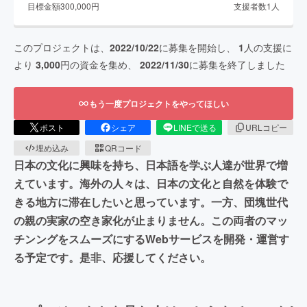
目標金額
300,000
円
支援者数
1
人
このプロジェクトは、
2022/10/22
に募集を開始し、
1
人の支援に
より
3,000
円の資金を集め、
2022/11/30
に募集を終了しました
もう一度プロジェクトをやってほしい
ポスト
シェア
LINEで送る
URLコピー
埋め込み
QRコード
日本の文化に興味を持ち、日本語を学ぶ人達が世界で増
えています。海外の人々は、日本の文化と自然を体験で
きる地方に滞在したいと思っています。一方、団塊世代
の親の実家の空き家化が止まりません。この両者のマッ
チンングをスムーズにするWebサービスを開発・運営す
る予定です。是非、応援してください。