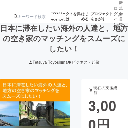
新
ロ
規
グ
会
プロジェクトを掲
はじ
プロジェクト
/
載するには
める
をさがす
イ
員
ン
登
日本に滞在したい海外の人達と、地方
録
の空き家のマッチングをスムーズに
したい！
人気のプロ
注目のリ
注目の新着プロ
募集終了が近いプ
もうすぐ公開
ジェクト
ターン
ジェクト
ロジェクト
されます
Tetsuya Toyoshima
ビジネス・起業
アート・写真
音楽
現在の支援総
テクノロジー・ガジェット
ゲーム・サ
額
3,00
映像・映画
書籍・雑誌
0
円
ビジネス・起業
チャレンジ