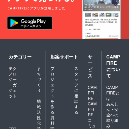
カテゴリー
起案サポート
サ
CAMP
ー
FIRE
テク
ま
プ
ス
ビ
につい
ノロ
ち
ロ
タ
ス
て
ジー
づ
ジ
ッ
・ガ
く
ェ
フ
CAM
CAMP
ジェ
り
ク
に
PFI
FIREと
ット
・
ト
相
RE
は
地
を
談
CAM
あんし
域
作
す
PFI
ん・安
活
る
る
RE
全への
性
資
コ
取り組
化
料
ミュ
み
プロ
音
請