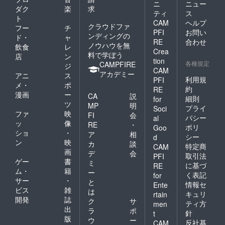
ニ
ニュー
ダク
楽
求
ティ
ス
ト
CAM
ヘルプ
クラウドファ
フー
チ
PFI
お問い
ンディングの
ド・
ャ
RE
合わせ
ノウハウを無
飲食
レ
Crea
料で学ぼう
店
ン
tion
各種規定
CAMPFIRE
ジ
CAM
アカデミー
アニ
ス
利用規
PFI
メ・
ポ
約
RE
漫画
ー
CA
説
細則
for
ツ
MP
明
プライ
Soci
ファ
映
FI
会
バシー
al
ッ
像
RE
・
ポリ
Goo
ショ
・
ア
相
シー
d
ン
映
カ
談
特定商
CAM
画
デ
会
取引法
PFI
ゲー
書
ミ
に基づ
RE
ム・
籍
ー
く表記
for
サー
・
と
情報セ
Ente
ビス
雑
は
キュリ
rtain
開発
誌
ク
サ
ティ方
men
出
ラ
ポ
針
t
版
ウ
ー
反社基
CAM