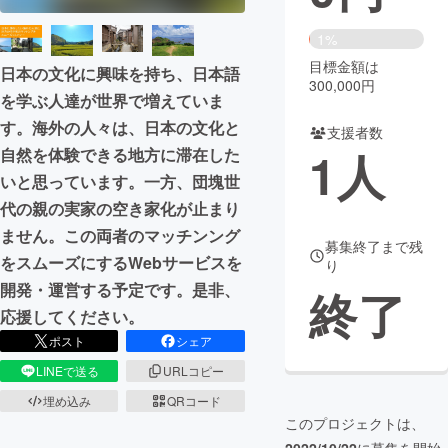
まちづくり・地域活性化
1%
目標金額は
日本の文化に興味を持ち、日本語
300,000円
を学ぶ人達が世界で増えていま
CAMPFIRE for Social Good
CAMPFIRE Creation
す。海外の人々は、日本の文化と
CAMPFIREふるさと納税
machi-ya
コミュニティ
支援者数
1
人
自然を体験できる地方に滞在した
いと思っています。一方、団塊世
代の親の実家の空き家化が止まり
ません。この両者のマッチンング
募集終了まで残
をスムーズにするWebサービスを
り
開発・運営する予定です。是非、
終了
応援してください。
ポスト
シェア
LINEで送る
URLコピー
埋め込み
QRコード
このプロジェクトは、