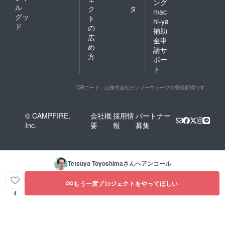
ング
ル
ク
タ
mac
グッ
ト
hi-ya
ド
の
補助
広
金申
め
請サ
方
ポー
ト
「QRコード」は株式会社デンソーウェーブの登録商標です。
© CAMPFIRE,
会社概
採用情
パートナー
Inc.
要
報
募集
Tetsuya Toyoshima
さんへアンコール
もう一度プロジェクトをやってほしい
4