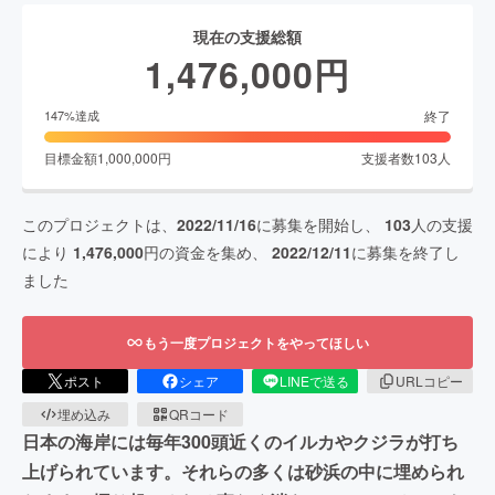
現在の支援総額
1,476,000
円
終了
147
%達成
目標金額
1,000,000
円
支援者数
103
人
このプロジェクトは、
2022/11/16
に募集を開始し、
103
人の支援
により
1,476,000
円の資金を集め、
2022/12/11
に募集を終了し
ました
もう一度プロジェクトをやってほしい
ポスト
シェア
LINEで送る
URLコピー
埋め込み
QRコード
日本の海岸には毎年300頭近くのイルカやクジラが打ち
上げられています。それらの多くは砂浜の中に埋められ