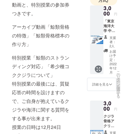
トです。
動画と、特別授業の参加券
3,0
00
つきです。
円
「東京
海洋大
アーカイブ動画「鯨類骨格
学 中村
の特徴」「鯨類骨格標本の
玄助教
支援
による
者：
作り方」
授業動
2人
画 アー
お届
カイブ
け予
特別授業「鯨類のストラン
視聴
定：
券」 東
2022
ディング対応」「希少種コ
年12
京海洋
こ
月
大学の
ククジラについて」
の
リ
中村 玄
タ
ー
特別授業の最後には、質疑
助教に
ン
詳細を見る
を
よる授
選
択
応答の時間を設けますの
業の
す
る
アーカ
で、ご自身が抱えているク
3,0
イブ動
画を視
00
ジラや海洋に関する質問を
円
聴出来
クジラ
る券で
する事が出来ます。
骨格ア
す。 授
クリル
業内容
授業の日時は12月24日
スタン
「鯨類
支援