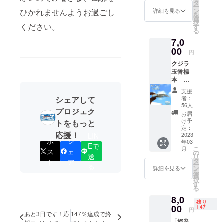
を選ん
月を予
タ
ー
でいた
定して
ン
詳細を見る
ひかれませんようお過ごし
を
だいた
おりま
選
択
方向け
ください。
す。
す
る
に特別
7,0
授業を
行いま
00
円
す。 授
クジラ
業「鯨
玉骨標
類のス
本
トラン
10cmサ
ディン
支援
イズ ク
グ対
者：
シェアして
ジラの
応」
56人
プロジェク
骨格標
「希少
お届
本を基
種コク
け予
トをもっと
に制作
クジラ
定：
応援！
したク
2023
LIN
につい
ポ
シ
年03
ジラの
て」 ま
Eで
こ
月
骨格構
ス
ェ
た授業
の
送
リ
造が視
の最後
タ
ト
ア
ー
る
覚的に
に質疑
ン
詳細を見る
を
わかる
応答の
選
択
「玉骨
時間を
す
る
標本」
設けま
8,0
があな
すので
残り
たの家
00
自身が
147
円
あと3日です！応
147％達成で終
に届き
抱えて
「授業
ます。