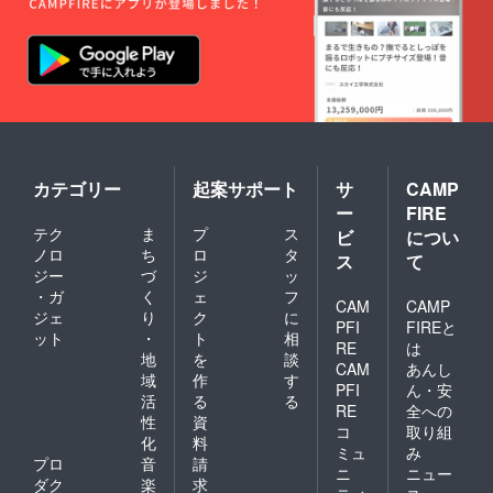
カテゴリー
起案サポート
サ
CAMP
ー
FIRE
テク
ま
プ
ス
ビ
につい
ノロ
ち
ロ
タ
ス
て
ジー
づ
ジ
ッ
・ガ
く
ェ
フ
CAM
CAMP
ジェ
り
ク
に
PFI
FIREと
ット
・
ト
相
RE
は
地
を
談
CAM
あんし
域
作
す
PFI
ん・安
活
る
る
RE
全への
性
資
コ
取り組
化
料
ミュ
み
プロ
音
請
ニ
ニュー
ダク
楽
求