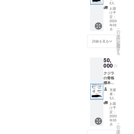
クジラ
定して
す。 日
2人
の骨格
おりま
時：
お届
標本を
す。
2023年
け予
基に制
サンプ
定：
1月28日
作した
2023
ル画像
（土）
年03
クジラ
は玉骨
こ
月
の骨格
標本
の
12:00〜
リ
構造が
マッコ
タ
16:30 1
ー
視覚的
ウクジ
ン
月29日
詳細を見る
を
にわか
ラ
選
（日）
択
る「玉
（10cm
す
る
骨標
サイズ
10:00〜
50,
本」が
研磨済
16:30
あなた
000
み）で
場所：
円
の家に
す。
千葉県
クジラ
届きま
こちら
南房総
の骨格
す。 ※
の商品
市和田
標本を
備考欄
は積層
町和田
基に制
にてA B
痕が
持ち
支援
作した
C Dのい
残った
物：別
者：
クジラ
ずれか
ままで
3人
途ご連
の骨格
をお選
のお届
絡いた
お届
構造が
びくだ
けとな
け予
します
視覚的
さい
定：
りま
さらに
にわか
2023
発送は3
す。
詳しい
年03
る「玉
月を予
磨き方
詳細は
こ
月
骨標
定して
の
の解説
「10.リ
リ
本」が
おりま
タ
書が付
ターン
ー