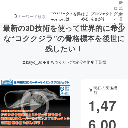
新
ロ
規
グ
会
プロジェクトを掲
はじ
プロジェクト
/
載するには
める
をさがす
イ
員
ン
登
最新の3D技術を使って世界的に希少
録
な“コククジラ”の骨格標本を後世に
残したい！
人気のプロ
注目のリ
注目の新着プロ
募集終了が近いプ
もうすぐ公開
ジェクト
ターン
ジェクト
ロジェクト
されます
kaiyo_3d
まちづくり・地域活性化
千葉県
アート・写真
音楽
現在の支援総
テクノロジー・ガジェット
ゲーム・サ
額
1,47
映像・映画
書籍・雑誌
6,00
ビジネス・起業
チャレンジ