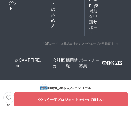
グッ
ト
hi-ya
ド
の
補助
広
金申
め
請サ
方
ポー
ト
「QRコード」は株式会社デンソーウェーブの登録商標です。
© CAMPFIRE,
会社概
採用情
パートナー
Inc.
要
報
募集
kaiyo_3d
さんへアンコール
もう一度プロジェクトをやってほしい
54