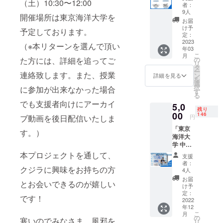
（土）10:30〜12:00
ド クジ
骨格の
者：
ラの骨
特徴」
9人
開催場所は東京海洋大学を
格標本
「鯨類
お届
を基に
骨格標
け予
予定しております。
制作し
本の作
定：
たクジ
2023
り方」
（※本リターンを選んで頂い
年03
ラの骨
（※一
こ
月
格が視
部、受
の
た方には、詳細を追ってご
リ
覚的に
講して
タ
ー
わかる
連絡致します。また、授業
いる生
ン
詳細を見る
を
おしゃ
徒の声
選
択
に参加が出来なかった場合
れなア
などが
す
る
クリル
入る可
でも支援者向けにアーカイ
5,0
スタン
能性が
残り
ドで
00
ござい
146
円
ブ動画を後日配信いたしま
す。 ※
ます）
「東京
備考欄
す。）
海洋大
にてA B
学 中村
C Dのい
玄助教
ずれか
本プロジェクトを通して、
支援
による
をお選
者：
授業参
クジラに興味をお持ちの方
びくだ
4人
加券 (質
さい
お届
とお会いできるのが嬉しい
疑応答
コクク
け予
あ
ジラはD
定：
です！
り）」
2022
となり
年12
本リ
ます。
こ
月
ターン
発送は3
の
寒いのでみなさま、風邪を
リ