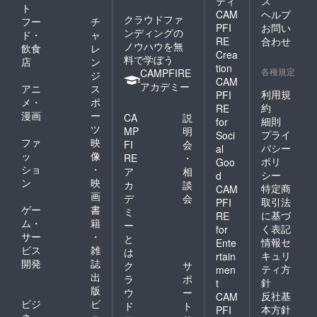
ティ
ス
ト
CAM
ヘルプ
クラウドファ
フー
チ
PFI
お問い
ンディングの
ド・
ャ
RE
合わせ
ノウハウを無
飲食
レ
Crea
料で学ぼう
店
ン
tion
各種規定
CAMPFIRE
ジ
CAM
アカデミー
アニ
ス
利用規
PFI
メ・
ポ
約
RE
漫画
ー
CA
説
細則
for
ツ
MP
明
プライ
Soci
ファ
映
FI
会
バシー
al
ッ
像
RE
・
ポリ
Goo
ショ
・
ア
相
シー
d
ン
映
カ
談
特定商
CAM
画
デ
会
取引法
PFI
ゲー
書
ミ
に基づ
RE
ム・
籍
ー
く表記
for
サー
・
と
情報セ
Ente
ビス
雑
は
キュリ
rtain
開発
誌
ク
サ
ティ方
men
出
ラ
ポ
針
t
版
ウ
ー
反社基
CAM
ビジ
ビ
ド
ト
本方針
PFI
ネ
ュ