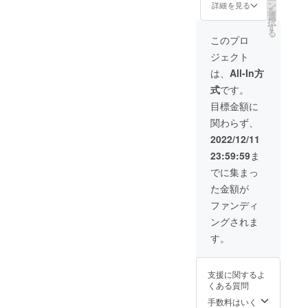
あなた
す。
ン
属しま
詳細を見る
のご紹
を
の家に
サンプ
選
すの
介」か
択
届きま
ル画像
す
で、知
らご確
る
す。 ※
は玉骨
識が無
このプロ
認をお
備考欄
標本
い方で
願いい
ジェクト
にてA B
マッコ
も完成
たしま
C Dのい
ウクジ
見本の
は、
All-In方
す。 ま
ずれか
ラ
様に研
た、現
式
です。
をお選
（10cm
磨する
地で掘
びくだ
サイズ
事が可
目標金額に
り出し
さい
研磨済
能で
を見学
関わらず、
発送は3
み）で
す。
される
月を予
す。
2022/12/11
方には
定して
抑えて
23:59:59
ま
おりま
頂きた
す。
でに集まっ
い知識
サンプ
が詰
た金額が
ル画像
まった
は玉骨
ファンディ
アーカ
標本
イブ動
ングされま
マッコ
画視聴
ウクジ
す。
券も
ラ
セット
（10cm
になり
サイズ
ますの
支援に関するよ
研磨済
でご参
くある質問
み）で
加頂く
す。
手数料はいく
場合に