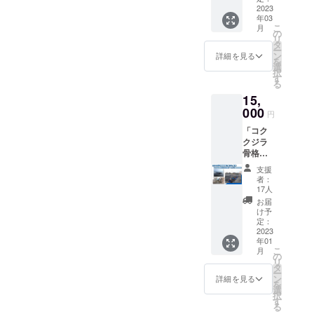
細を
種セッ
2023
のスト
残った
追って
年03
ト） ク
ラン
ままで
ご連絡
こ
月
ジラの
ディン
の
のお届
致しま
リ
骨格標
グ対
タ
けとな
す。ま
ー
本を基
応」
ン
りま
詳細を見る
た、授
を
に制作
「希少
選
す。
業に参
択
したク
種コク
す
磨き方
加が出
る
ジラの
クジラ
の解説
来ない
15,
骨格が
につい
書が付
場合で
視覚的
000
て」 に
属しま
も支援
円
にわか
参加出
すの
者向け
「コク
るお
来るチ
で、知
にアー
クジラ
しゃれ
ケット
識が無
カイブ
骨格掘
なアク
が一体
い方で
動画を
り起こ
リルス
になっ
も完成
後日配
支援
し見学
タンド
たセッ
見本の
者：
信いた
＋中村
の3種
トで
17人
様に研
しま
玄助教
セット
す。
磨する
お届
す。）
による
になり
（授業
け予
事が可
備考欄
授業動
ます。
定：
参加券
能で
にて
画アー
2023
※発送は
につい
す。
「授業
年01
カイブ
3月を予
ては参
参加」
こ
月
視聴
定して
の
加出来
or 「参
リ
券」 実
おりま
タ
なかっ
加せず
ー
際に現
す
ン
た場合
詳細を見る
アーカ
を
地でコ
選
でも支
イブ動
択
ククジ
す
援者向
画での
る
ラの骨
けの