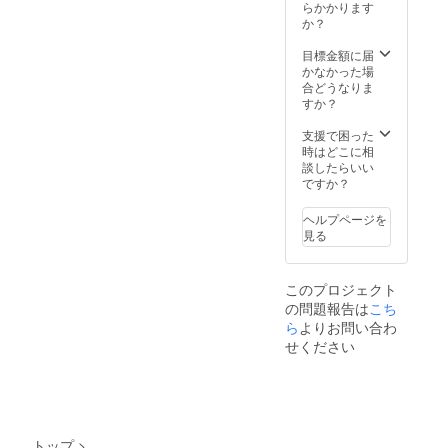
らかかります
は是
か？
非、視
聴した
目標金額に届
上でお
かなかった場
越しく
合どうなりま
ださ
すか？
い。(授
業アー
支援で困った
カイブ
時はどこに相
動画は
談したらいい
12月末
ですか？
にメー
ルにて
配信致
ヘルプページを
しま
見る
す。）
※ご昼
食、交
このプロジェクト
通費、
の問題報告は
こち
滞在費
ら
よりお問い合わ
は各自
せください
ご負担
くださ
い。 ※
メディ
アなど
の取材
が入る
トップ
>