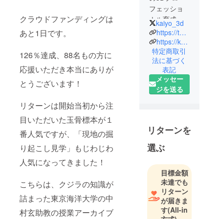
フェッショ
クラウドファンディングは
ナル育成プ
kaiyo_3d
ロジェクト
https://twitter.com/kaiyo_3d/
あと1日です。
最新の3D技
https://kaiyo-3d.y-artfactory.jp/
特定商取引
術を活用し
126％達成、88名もの方に
法に基づく
た海洋生物
応援いただき本当にありが
表記
の研究を通
メッセー
とうございます！
じて、将
ジを送る
来、様々な
リターンは開始当初から注
分野で活躍
できる人材
目いただいた玉骨標本が１
を輩出する
リターンを
番人気ですが、「現地の掘
ことを目指
選ぶ
り起こし見学」もじわじわ
し、物事を
深く追求で
人気になってきました！
きる人材を
目標金額
育成する日
未達でも
こちらは、クジラの知識が
リターン
本初の
詰まった東京海洋大学の中
が届きま
STEAM教育
す
(All-in
村玄助教の授業アーカイブ
プロジェク
方式)