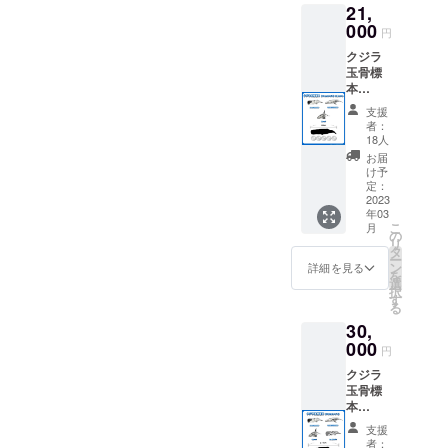
配信希
21,
格の掘
アーカ
望」 の
り起こ
000
イブ動
円
ご回答
しを見
画を後
をお願
クジラ
学でき
日配信
いいた
玉骨標
ます。
させて
しま
本
骨格の
頂きま
す。
10cmサ
掘り起
す。）
支援
イズ 3
こし時
授業参
者：
種セッ
には中
18人
加につ
ト クジ
村 玄助
きまし
お届
ラの骨
教によ
け予
て備考
格標本
る、ク
定：
欄にて
を基に
2023
ジラの
「授業
年03
制作し
解説が
参加」
こ
月
たクジ
行われ
の
or 「参
リ
ラの骨
ます。
タ
加せず
ー
格構造
1月28日
ン
詳細を見る
アーカ
を
が視覚
(土）、
選
イブ動
択
的にわ
29日
す
画での
る
かる
（日）
配信希
30,
「玉骨
に行わ
望」 の
標本」
000
れるコ
ご回答
円
があな
ククジ
をお願
クジラ
たの家
ラの骨
いいた
玉骨標
に届き
格の掘
しま
本
ます。
り出し
す。
15cmサ
※発送は
を見学
支援
イズ
3月を予
できま
者：