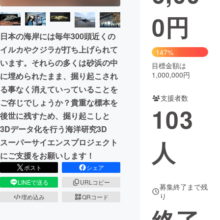
0
円
まちづくり・地域活性化
日本の海岸には毎年300頭近くの
イルカやクジラが打ち上げられて
CAMPFIRE for Social Good
CAMPFIRE Creation
147%
います。それらの多くは砂浜の中
CAMPFIREふるさと納税
machi-ya
コミュニティ
目標金額は
1,000,000円
に埋められたまま、掘り起こされ
る事なく消えていっていることを
支援者数
ご存じでしょうか？貴重な標本を
103
後世に残すため、掘り起こしと
3Dデータ化を行う海洋研究3D
人
スーパーサイエンスプロジェクト
にご支援をお願いします！
ポスト
シェア
LINEで送る
URLコピー
募集終了まで残
り
埋め込み
QRコード