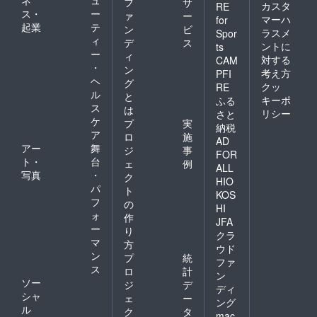
フ
サ
カスタ
RE
ス・
ー
ァ
ー
マーハ
for
起業
テ
ン
ビ
ラスメ
Spor
ィ
デ
ス
ントに
ts
ー
ィ
対する
CAM
・
ン
考え方
PFI
ヘ
グ
クッ
RE
ル
と
キーポ
ふる
ス
は
リシー
さと
ケ
プ
実
納税
ア
ロ
施
AD
アー
舞
ジ
事
FOR
ト・
台
ェ
例
ALL
写真
・
ク
HIO
パ
ト
KOS
フ
の
HI
ォ
作
JFA
ー
り
クラ
マ
方
ウド
ン
プ
統
ファ
ス
ロ
計
ン
ソー
ジ
デ
ディ
シャ
ェ
ー
ング
ル
ク
タ
mac