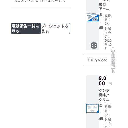
援コメントご紹
了しました！
いるク
動画
※備考欄
ジラや
介します
103名の支援者
アーカ
にてA B
海洋に
様ありがとうご
イブ視
C Dのい
関する
支援
ざいました！
聴券と
ずれか
質問を
者：
授業参
をお選
する事
3人
活動報告一覧を
プロジェクトを
加券の
びくだ
が出来
お届
見る
見る
セット
さい
ます。
け予
券」 東
発送は3
定：
授業の
京海洋
2022
月を予
日時は
年12
大学の
定して
12月24
こ
月
中村 玄
おりま
の
日
リ
助教に
す。
タ
（土）
ー
よる 授
サンプ
ン
10:30〜
詳細を見る
を
業「鯨
ル画像
選
12:00
択
類骨格
は玉骨
す
開催場
る
の特
標本
所は東
9,0
徴」
マッコ
京海洋
「鯨類
00
ウクジ
大学を
円
骨格標
ラ
予定し
クジラ
本の作
（10cm
ており
骨格ア
り方」
サイズ
ます。
クリル
のアー
研磨済
（※本リ
スタン
カイブ
み）で
ターン
支援
ド 3種
動画の
す。
を選ん
者：
セット
視聴券
こちら
3人
で頂い
（コク
と 特別
の商品
た方に
お届
クジラ
授業
は積層
け予
は、詳
以外の3
「鯨類
定：
痕が