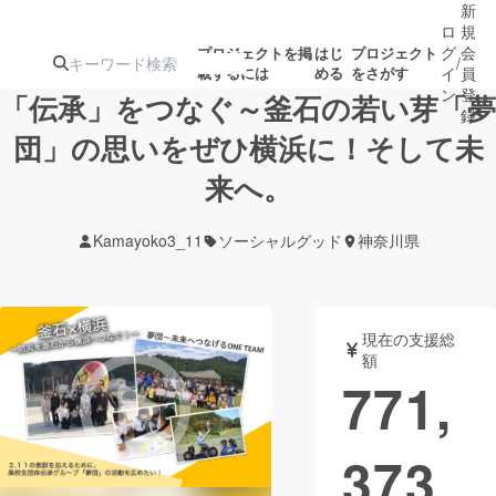
新
ロ
規
グ
会
プロジェクトを掲
はじ
プロジェクト
/
載するには
める
をさがす
イ
員
ン
登
「伝承」をつなぐ～釜石の若い芽「夢
録
団」の思いをぜひ横浜に！そして未
来へ。
人気のプロ
注目のリ
注目の新着プロ
募集終了が近いプ
もうすぐ公開
ジェクト
ターン
ジェクト
ロジェクト
されます
Kamayoko3_11
ソーシャルグッド
神奈川県
アート・写真
音楽
現在の支援総
テクノロジー・ガジェット
ゲーム・サ
額
771,
映像・映画
書籍・雑誌
373
ビジネス・起業
チャレンジ