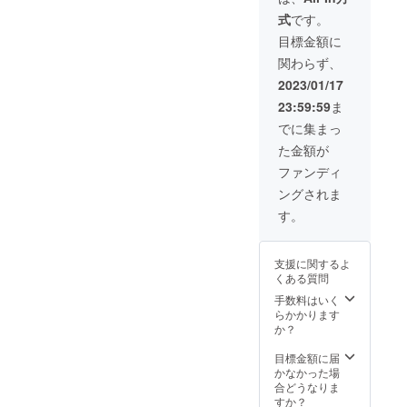
サイ
す。 １７時過ぎ。
・有効
式
です。
ズ：
期限:令
ゴール到着。記念撮影をし
160mm
和5年3
目標金額に
×100m
月1日～
た後、大学生らと合流し、
関わらず、
m
令和5年
8月31日
夕食タイム。 ＪＲ、
2023/01/17
23:59:59
ま
シーサイドラインを乗り継
でに集まっ
ぎ、金沢区の「野島青少年
た金額が
研修センター」へ。 ２
ファンディ
泊目をします。 【３月５
ングされま
日】 １０時～１１時
す。
２０分。野島青少年研修セ
ンターにて「夢団」の活動
支援に関するよ
くある質問
紹介 を行います。ここ
手数料はいく
では、「語り部」活動だけ
らかかります
か？
でなく、「防災食班」
目標金額に届
「ゲーム班」 の活動な
かなかった場
合どうなりま
ども紹介します。
すか？