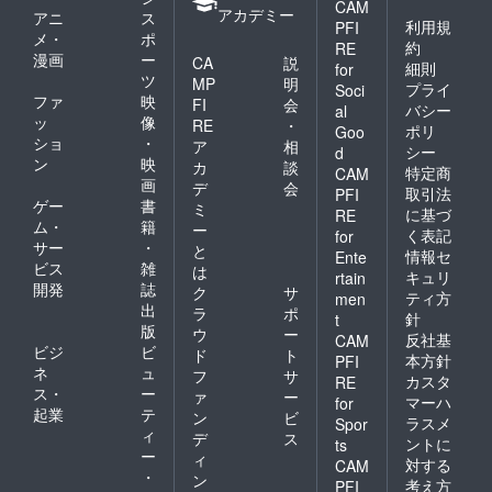
CAM
アカデミー
アニ
ス
利用規
PFI
メ・
ポ
約
RE
漫画
ー
CA
説
細則
for
ツ
MP
明
プライ
Soci
ファ
映
FI
会
バシー
al
ッ
像
RE
・
ポリ
Goo
ショ
・
ア
相
シー
d
ン
映
カ
談
特定商
CAM
画
デ
会
取引法
PFI
ゲー
書
ミ
に基づ
RE
ム・
籍
ー
く表記
for
サー
・
と
情報セ
Ente
ビス
雑
は
キュリ
rtain
開発
誌
ク
サ
ティ方
men
出
ラ
ポ
針
t
版
ウ
ー
反社基
CAM
ビジ
ビ
ド
ト
本方針
PFI
ネ
ュ
フ
サ
カスタ
RE
ス・
ー
ァ
ー
マーハ
for
起業
テ
ン
ビ
ラスメ
Spor
ィ
デ
ス
ントに
ts
ー
ィ
対する
CAM
・
ン
考え方
PFI