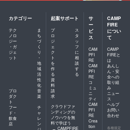
カテゴリー
起案サポート
サ
CAMP
ー
FIRE
テク
ま
プ
ス
ビ
につい
ノロ
ち
ロ
タ
ス
て
ジー
づ
ジ
ッ
・ガ
く
ェ
フ
CAM
CAMP
ジェ
り
ク
に
PFI
FIREと
ット
・
ト
相
RE
は
地
を
談
CAM
あんし
域
作
す
PFI
ん・安
活
る
る
RE
全への
性
資
コ
取り組
化
料
ミュ
み
プロ
音
請
ニ
ニュー
ダク
楽
求
ティ
ス
ト
CAM
ヘルプ
クラウドファ
フー
チ
PFI
お問い
ンディングの
ド・
ャ
RE
合わせ
ノウハウを無
飲食
レ
Crea
料で学ぼう
店
ン
tion
各種規定
CAMPFIRE
ジ