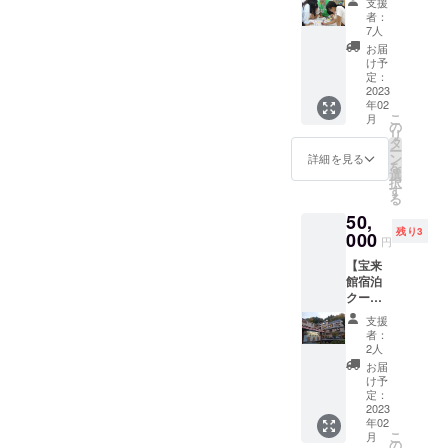
支援
さん（防災ジオラマ推進
もてなし” をした
券】 釜
ん、清
責任あ
者：
方には、釜石鵜住居の旅館
石「夢
酒、砂
る立場
7人
ネットワーク）飛川優さん
い！ → マイクロ
団」高
糖、食
として
お届
「宝来館」の１泊２食付き
校生、
塩、味
取り組
け予
（慶應大学つなぐつなが
バス借り上げ料 ８万円
横浜の
醂、昆
定：
むため
の利用クーポンをお贈りさ
高校
2023
る プロジェクト）さくら
③ 現役高校生だけでな
布エキ
2012年
年02
生、学
せていただきます。かつて
ス、魚
4月に
こ
月
さん、はるかさん、こころ
く、被災当時高校生だった
生防災
醬、か
の
「三陸
リ
はトライアスロン国際大会
普及団
つお節
タ
ひとつ
さん（夢団）に登壇いただ
大人の方の話が聞きた
ー
体「玄
エキス
ン
なぎ自
詳細を見る
も開かれていた風光明媚な
を
海」橋
／調味
選
然学
きます。 ＜第２部＞
い。
択
本玄さ
料（ア
す
校」を
根浜海岸に建つ「宝来館」
る
ん、慶
～今後の学生主体の防災に
→ 釜石にご紹介・ご協
ミノ酸
設立。
50,
応大学
の女将岩崎昭子様のご厚意
等） 殺
現在
ついて。パネラーには、橋
力を依頼 などの案が出ま
残り3
学生ら
000
菌方法:
は”若者
円
により提供いただきまし
による
気密性
の育
本玄さん （防災普及学生
した。 現在このプロジェ
【宝来
シンポ
容器仁
ち”を
た。被災時のことはここに
館宿泊
ジウム
密封
テーマ
団体「玄海」）城間南美さ
クトには７０人の方がご支
クーポ
に参加
し、加
に、放
書く暇はありませんが、ご
ン券】
できる
ん（桐蔭学園インターアク
援いただいています。 で
压加熱
課後の
支援
釜石鵜
「招待
宿泊いただく方には語り部
殺菌 内
居場所
者：
トクラブ） 芦田美弥妃さ
きれば１００人くらいの方
住居根
券」を
容
2人
づくり
でもある女将からいろいろ
浜海岸
お贈り
量:280g
を行っ
お届
ん（慶応大学つなぐつなが
に”仲間”になっていただける
に佇む
しま
賞味期
け予
たり、
なお話が伺えるかと思いま
「浜辺
す。
定：
限:商品
様々な
るプロジェクト）そらさ
と嬉しいです。 欲張りか
の料理
2023
開催
に記載
体験活
す。なお３月１１日を含む
年02
宿 宝
日:3月4
ん、あいかさん、 みくさ
もしれませんが、ほんとう
保存方
動の提
こ
月
来館」1
日
の
期間については「祈りの
法:直射
供を