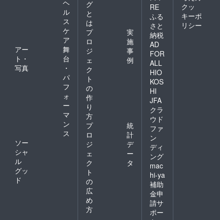
ヘ
グ
クッ
RE
ル
と
キーポ
ふる
ス
は
リシー
さと
ケ
プ
実
納税
ア
ロ
施
AD
アー
舞
ジ
事
FOR
ト・
台
ェ
例
ALL
写真
・
ク
HIO
パ
ト
KOS
フ
の
HI
ォ
作
JFA
ー
り
クラ
マ
方
ウド
ン
プ
統
ファ
ス
ロ
計
ン
ソー
ジ
デ
ディ
シャ
ェ
ー
ング
ル
ク
タ
mac
グッ
ト
hi-ya
ド
の
補助
広
金申
め
請サ
方
ポー