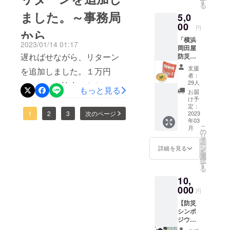
いと思います。よろしくお
す
す。 １３時～１５時。
き、高校生・大学生で今後
る
2011年
活動し始めたのは昨年度か
ました。～事務局
願い致します。改めまし
5,0
3月より
商店街から京急弘明寺駅の
の活動についての意見交換
らでした。横浜市で開催さ
岩手県
00
円
て、この度は私たちの活動
から
釜石市
間にある「GM2ギャラ
をしました。今の予算額に
れる防災啓発関連のイベン
「横浜
を拠点
にご賛同・ご支援いただ
2023/01/14 01:17
リー」で「今後の 伝承や
加えて、① もっと夢団の
岡田屋
にボラ
トによこはまユースから夢
遅ればせながら、リターン
防災食
き、誠にありがとうござい
ンティ
防災啓発の在り方」につい
高校生に来て欲しい。また
（HOZ
アコー
団が参加しないかと声をか
支援
を追加しました。１万円
ます。
ONHOZ
ディ
者：
て考えるシンポジウムを行
今は引退してしまったが、
ON)
けて貰ったのがきっかけで
ネート
29人
コースにご協力いただいた
セッ
もっと見る
から活
います。 ここでは、
昨年交流を深めた 高校3
お届
す。今年度は横浜で開催さ
ト」 3
動を開
方には、「夢団」と横浜を
け予
「夢団」紹介や防災ジオラ
年生にも来て欲しい。
食分 名
始。自
定：
れるイベントに実際に訪れ
中心とする高校生たちが今
称: 米飯
2023
1
2
3
次のページ
身も津
マを囲んでのクロスロード
→ ４万円/人 × ３人
年03
類(ごは
波
交流しながら防災について
こ
後の「災害伝承と防災普
月
ん） 原
で家が
の
クイズ・ワーク ショップ
＝ １２万円② 今の横浜
リ
材料名:
の学びを深めて行けたらい
全壊す
タ
及」を考えるシンポジウム
ー
発芽玄
るな
の他、２部に分けてパネル
ン
での活動案はまじめな防災
詳細を見る
を
いと思っています
米（国
ど、い
選
の「ご招待券」をお贈りさ
択
ディスカッションを行いま
活動ばかりで高校生同士が
産）、
わゆる
す
る
せていただきます。大学生
野菜(れ
被災者
す。 ＜第１部＞～伝承
楽しめる企画が少な
10,
んこ
です
と高校生による企画運営。
ん、人
000
が、生
と防災啓発。パネラーに
円
い。 マイクロバスを借
参、椎
まれ
現在真剣に準備を進めてい
【防災
茸、ご
育った
は、伊藤聡さん（三陸ひと
りて一緒にミニ横浜観光を
シンポ
ぼ
まちの
ます。乞うご期待。５万円
ジウム
つなぎ自然学校） 上島洋
し、一生の思い出に残る”お
う）、
復旧・
招待
コースにご協力いただいた
ちりめ
復興に