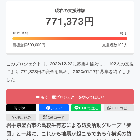
現在の支援総額
771,373
円
終了
154
%達成
目標金額
500,000
円
支援者数
102
人
このプロジェクトは、
2022/12/22
に募集を開始し、
102
人の支援
により
771,373
円の資金を集め、
2023/01/17
に募集を終了しま
した
もう一度プロジェクトをやってほしい
ポスト
シェア
LINEで送る
URLコピー
埋め込み
QRコード
岩手県釜石市の高校生有志による防災活動グループ「夢
団」と一緒に、これから地震が起こるであろう横浜の防