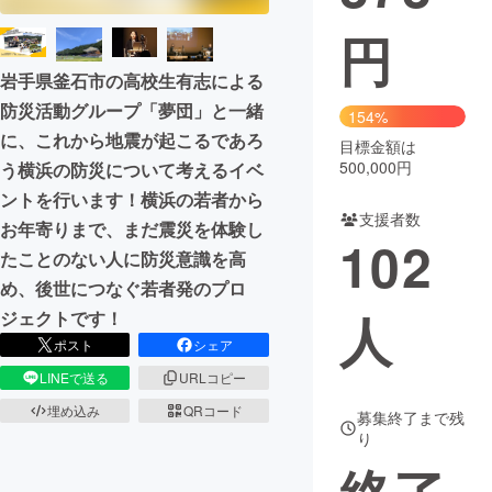
円
まちづくり・地域活性化
岩手県釜石市の高校生有志による
防災活動グループ「夢団」と一緒
CAMPFIRE for Social Good
CAMPFIRE Creation
154%
に、これから地震が起こるであろ
CAMPFIREふるさと納税
machi-ya
コミュニティ
目標金額は
500,000円
う横浜の防災について考えるイベ
ントを行います！横浜の若者から
支援者数
お年寄りまで、まだ震災を体験し
102
たことのない人に防災意識を高
め、後世につなぐ若者発のプロ
人
ジェクトです！
ポスト
シェア
LINEで送る
URLコピー
埋め込み
QRコード
募集終了まで残
り