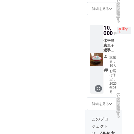
リ
ん（夢団）に登壇いただき
に大切にお迎えしたいと思
泊2食付
(土)13
タ
日光、
行って
ー
週」として黙祷を捧げると
き1名分
時30分
ン
高温多
詳細を見る
いる。
ます。 定員４０人。ご招
を
います。どうか趣旨をご理
の宿泊
～15時
選
湿は避
釜石の
択
のことを伺っています。
費を支
開催
す
けて常
高校生
待者優先ですが空きがある
解いただき、さらなる目標
る
払いの
場所:横
温に保
有志に
10,
際に使
浜市南
場合には当日でもご覧いた
達成に向けてのご支援よろ
存 宝食
よる防
在庫な
用でき
000
地区セ
し
品株式
災・伝
円
だけます。 以降１５
しくお願いいたしま
るクー
ンター
会社 香
承グ
①平野
ポン券
(横浜市
川県小
ループ
時３０分までには撤収を
す。
恵里子
をお贈
南区南
豆郡小
「夢団
選手
りいた
太田2-
豆島町
～未来
し、地下鉄で桜木町へ向か
（釜石
しま
52-1)
苗羽甲
につな
支援
高校卒
す。 ・
企画運
います。 １６時。桜
2226-
者：
げる
業、ア
住所：
営：慶
10人
15
ONE
ザレア
木町から、みなとみらい地
岩手県
応大学
お届
TEAM
スポー
釜石市
SFC「
け予
～」
区で防災オリエンテーリン
ツクラ
鵜住居
定：
つな
も、そ
ブ所
2023
町２０
ぐ、つ
の一環
グ開始。 釜石と横浜の
年03
属）サ
地割９
ながる
で設立
こ
月
イン入
３－１
の
プロ
高校生は混合で３チームに
されて
リ
りレプ
８ ・割
タ
ジェク
おり、
ー
リカラ
分かれ、それぞれ桐蔭生の
引率：
ン
ト」
詳細を見る
引き続
を
グビー
宿泊費
選
主催：
きサ
択
考えた 防災クイズ（指
ボール
相当額
す
釜・横
ポート
る
レプリ
全額
トライ
このプロ
を行っ
令）を協力して解きながら
カラグ
（追加
てい
ジェクト
ビー
料金は
ゴールを目指しま
る。
ボール
除く）
は、
All-In方