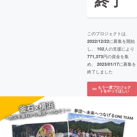
終了
このプロジェクトは、
2022/12/22
に募集を開始
し、
102
人の支援により
771,373
円の資金を集
め、
2023/01/17
に募集を
終了しました
もう一度プロジェク
トをやってほしい