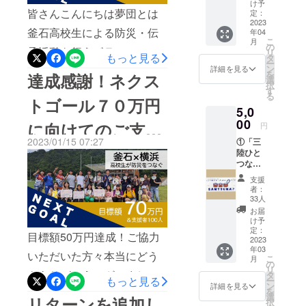
けて釜石の夢団を横浜に招
をお送
け予
す。 １０時（予定）
大学生、高
りしま
皆さんこんにちは夢団とは
定：
き、未来に防災をつなげる
す。
2023
「弘明寺商店街」の中間点
校生、大人
釜石高校生による防災・伝
年04
高校生が被災地を超えて伝
たちと中途
こ
月
にある「観音橋」を会場に
の
承活動を行うボランティア
リ
半端だった
もっと見る
承活動を行うためイベント
タ
「横総大感謝祭」 の開
ー
ン
団体ですこの度は私たちの
詳細を見る
釜石との関
を
達成感謝！ネクス
を実施する予定です。皆様
選
始。物産販売コーナーでは
択
係を次につ
活動を応援してくださりあ
す
から賜りました資金でこれ
る
トゴール７０万円
なげるべく
釜石物産販売（紹介）の手
りがとうございます！現在
5,0
からイベントに向けた準備
本実行委員
伝い。隣接して設ける「夢
00
に向けてのご支援
円
私たちは昨年度に引き続
会を立ち上
を行っていきます。3月4日
団 ブース」では釜石や夢
2023/01/15 07:27
①「三
き、防災食班,ゲーム班,動画
をお願いします
には皆様にもご参加いただ
陸ひと
団の紹介、防災レシピの紹
つなぎ
班の他に今年度新たに始め
けるイベントも用意して参
～ 「夢団」の枠
自然学
介、横浜版クロスロードク
支援
たクロスロードチームに分
校オリ
者：
りたいと思いますので、お
ジナル
イズの解答 を使ったクロ
を広げて、人とし
33人
かれて活動しています。全
グッ
時間あえばぜひご参加いた
お届
スロードアートの作成など
ズ」さ
け予
体では鵜住居復興スタジア
てのつながりを
だけますと嬉しいです。防
んつな
定：
を通して通行する方々との
目標額50万円達成！ご協力
オリジ
2023
ムで自分たちで作成した伝
作っていいでしょ
災啓発活動が今後もっと広
年03
ナル手
交流を深めます。 紹介他
いただいた方々本当にどう
こ
月
承うちわや安否札を配布し
ぬぐい
の
がっていけるように、これ
リ
うか？
～東
は１５時まで１時間ごとに
もありがとうございまし
タ
もっと見る
たり、語り部活動を行って
ー
日本大
ン
からも活動を続けていきた
詳細を見る
を
計４回ほど展開の予定で
た。昨晩、緊急会議を開
震災直
選
リターンを追加し
います。横浜の方々と交流
択
後の