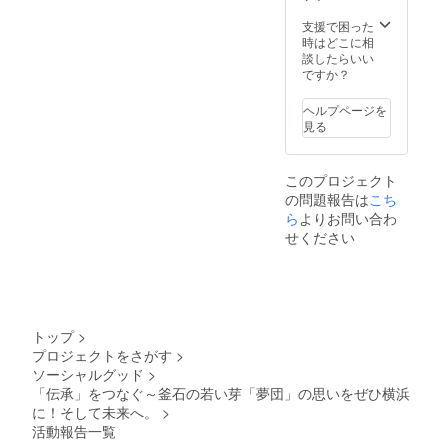
聴講は一般公開。定員６０
支援で困った
人ですが、現在「よこはま
時はどこに相
談したらいい
ユース」で申し込み を
ですか？
受け付けています。詳しく
ヘルプページを
はホームページをご覧くだ
見る
さい。 以上の日程を
経て、５日午後には釜石へ
このプロジェクト
の問題報告は
こち
帰られる予定です。See you
ら
よりお問い合わ
Again! 活動の様
せください
子は、本ページ「活動報
告」の他、メディア数社に
取材いただけそうです
トップ
>
ので、各種媒体にてご覧い
プロジェクトをさがす
>
ただけると思いま
ソーシャルグッド
>
「伝承」をつなぐ～釜石の若い芽「夢団」の思いをぜひ横浜
す。 若者発のこの企
に！そして未来へ。
>
画がぜひ成功しますよう、
活動報告一覧