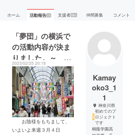
ホーム
支援者
仲間募集
コメント
活動報告
99+
15
「夢団」の横浜で
の活動内容が決ま
りました。～ 釜
2023/02/25 20:18
石の高校生とここ
Kamay
横浜で防災を考え
oko3_1
る。
1
神奈川県
初めてのプ
ロジェクト
お陰様をもちまして、
です
桐蔭学園高
いよいよ来週３月４日