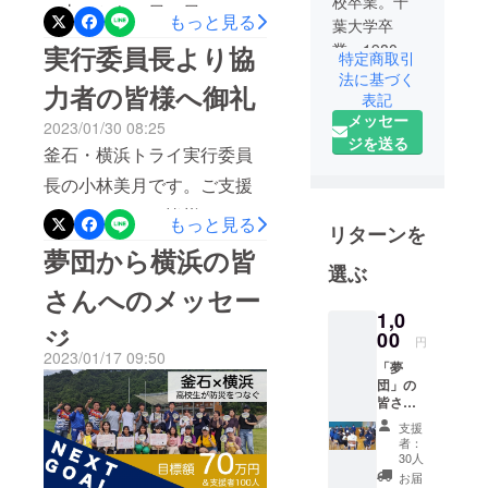
校卒業。千
（土）から５日（日）にか
もっと見る
葉大学卒
けて、釜石から「夢団」の
業。1980年
実行委員長より協
特定商取引
高校生１５人、付添の大人
横浜市役所
法に基づく
力者の皆様へ御礼
に就職。
表記
２人を横浜に迎えられるこ
メッセー
2017課長職
2023/01/30 08:25
とになりました。 横浜
ジを送る
にて定年退
釜石・横浜トライ実行委員
での活動内容をご紹介させ
職。同年
長の小林美月です。ご支援
ていただきます。【３月４
（公財）ヨ
いただきました皆様、この
コハマユー
もっと見る
日】 前日は学校が終
リターンを
ス就職。
度は釜石・横浜トライのプ
夢団から横浜の皆
わってから釜石を発ち、夜
2022年3月定
選ぶ
ロジェクトにご支援いただ
横浜入り、関内のホテルで
年退職。よ
さんへのメッセー
きましたこと大変感謝致し
こはまユー
宿泊します。 朝起きてか
1,0
ジ
ます。皆様のおかげで私た
00
スで事業企
円
ら、朝食を済ませ、９時に
2023/01/17 09:50
画課長在職
ちの目標であった支援額75
「夢
南区弘明寺にある「横浜総
時に関わっ
団」の
万円、支援者100名以上を達
皆さん
合高校」に集合。 高校
た「３・１
からお
成することができました。
支援
１を振り
生、大学生らと協力しなが
礼の
者：
メッ
返って」で
これから、3月4日、5日に向
30人
ら設営の手伝いをしま
セージ
お届
知り合った