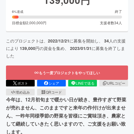
139,000
円
終了
6
%達成
目標金額
2,000,000
円
支援者数
34
人
このプロジェクトは、
2022/12/21
に募集を開始し、
34
人の支援
により
139,000
円の資金を集め、
2023/01/31
に募集を終了しま
した
もう一度プロジェクトをやってほしい
ポスト
シェア
LINEで送る
URLコピー
埋め込み
QRコード
今年は、12月初旬まで暖かい日が続き、豊作すぎて野菜
が売れません、このままですと来年の作付けが出来ませ
ん、一昨年同様季節の野菜を皆様にご賞味頂き、農家と
して継続していきたく思いますので、ご支援をお願い致
します。