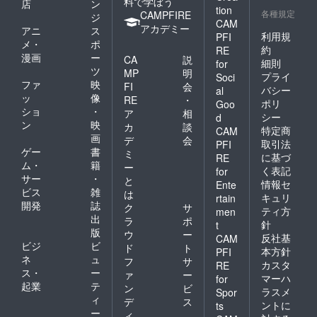
料で学ぼう
店
ン
tion
各種規定
CAMPFIRE
ジ
CAM
アカデミー
アニ
ス
利用規
PFI
メ・
ポ
約
RE
漫画
ー
CA
説
細則
for
ツ
MP
明
プライ
Soci
ファ
映
FI
会
バシー
al
ッ
像
RE
・
ポリ
Goo
ショ
・
ア
相
シー
d
ン
映
カ
談
特定商
CAM
画
デ
会
取引法
PFI
ゲー
書
ミ
に基づ
RE
ム・
籍
ー
く表記
for
サー
・
と
情報セ
Ente
ビス
雑
は
キュリ
rtain
開発
誌
ク
サ
ティ方
men
出
ラ
ポ
針
t
版
ウ
ー
反社基
CAM
ビジ
ビ
ド
ト
本方針
PFI
ネ
ュ
フ
サ
カスタ
RE
ス・
ー
ァ
ー
マーハ
for
起業
テ
ン
ビ
ラスメ
Spor
ィ
デ
ス
ントに
ts
ー
ィ