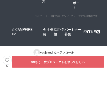
方
ポー
ト
「QRコード」は株式会社デンソーウェーブの登録商標です。
© CAMPFIRE,
会社概
採用情
パートナー
Inc.
要
報
募集
yuujean
さんへアンコール
もう一度プロジェクトをやってほしい
34