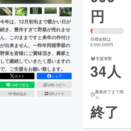
円
まちづくり・地域活性化
今年は、12月初旬まで暖かい日が
CAMPFIRE for Social Good
CAMPFIRE Creation
続き、豊作すぎて野菜が売れませ
6%
ん、このままですと来年の作付け
CAMPFIREふるさと納税
machi-ya
コミュニティ
目標金額は
2,000,000円
が出来ません、一昨年同様季節の
野菜を皆様にご賞味頂き、農家と
支援者数
して継続していきたく思いますの
34
人
で、ご支援をお願い致します。
ポスト
シェア
LINEで送る
URLコピー
募集終了まで残
埋め込み
QRコード
り
終了