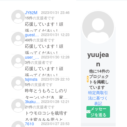
JY82M
2023/01/31 23:46
15件
の支援者です
応援しています！頑
張ってください！
guest7e961d7147f4
2023/01/31 12:23
49件
の支援者です
応援しています！頑
yuujea
張ってください！
user_7be868edd424
2023/01/30 12:28
n
3件
の支援者です
応援しています！頑
他に14件の
張ってください！
プロジェク
tsjmsts
2023/01/29 22:10
トを掲載し
5件
の支援者です
ています
昨年とうもろこしのリ
特定商取引
ターンいただき、家族
法に基づく
3kaku4kaku
2023/01/28 12:21
表記
が喜んでいました！今
21件
の支援者です
メッセー
年もぜひ応援させてく
トウモロコシを栽培す
ジを送る
ださい！
る大変さをを思うと、
7610
2023/01/27 23:53
せっかく育った物が食