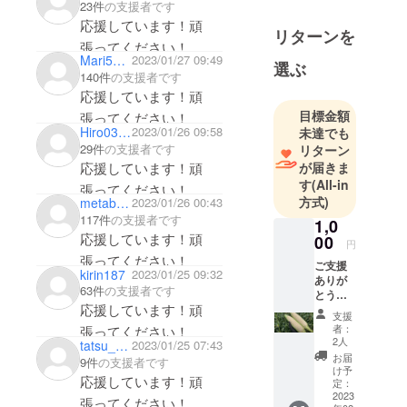
23件
の支援者です
べられないことは、栽
応援しています！頑
リターンを
培することより辛く悲
張ってください！
Mari52rey9
2023/01/27 09:49
しいです。
選ぶ
140件
の支援者です
微力ですが応援させて
応援しています！頑
もらいます。届く日が
目標金額
張ってください！
楽しみです。
Hiro0319
2023/01/26 09:58
未達でも
29件
の支援者です
リターン
応援しています！頑
が届きま
す
(All-in
張ってください！
方式)
metabolic
2023/01/26 00:43
117件
の支援者です
1,0
応援しています！頑
00
円
張ってください！
ご支援
kirin187
2023/01/25 09:32
ありが
63件
の支援者です
とうご
応援しています！頑
ざいま
支援
す！心
者：
張ってください！
を込め
2人
tatsu_see
2023/01/25 07:43
てお礼
お届
9件
の支援者です
のメッ
け予
応援しています！頑
セージ
定：
をお送
2023
張ってください！