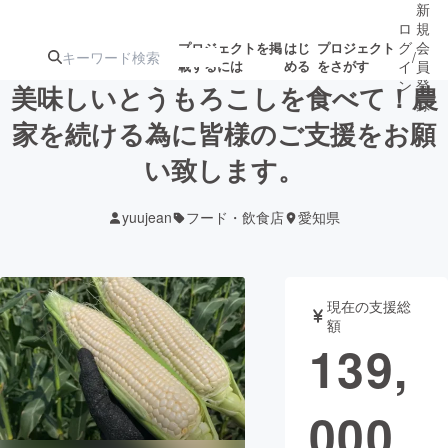
新
ロ
規
グ
会
プロジェクトを掲
はじ
プロジェクト
/
載するには
める
をさがす
イ
員
ン
登
美味しいとうもろこしを食べて！農
録
家を続ける為に皆様のご支援をお願
い致します。
人気のプロ
注目のリ
注目の新着プロ
募集終了が近いプ
もうすぐ公開
ジェクト
ターン
ジェクト
ロジェクト
されます
yuujean
フード・飲食店
愛知県
アート・写真
音楽
現在の支援総
テクノロジー・ガジェット
ゲーム・サ
額
139,
映像・映画
書籍・雑誌
000
ビジネス・起業
チャレンジ