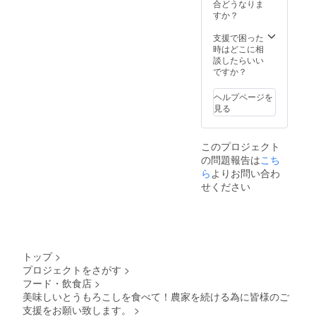
価格で
合どうなりま
す。 ※
すか？
常温便
でお届
支援で困った
けしま
時はどこに相
す 設定
談したらいい
上７月
ですか？
からの
リター
ヘルプページを
ンに
見る
なって
おりま
すが、
このプロジェクト
６月か
の問題報告は
こち
ら７月
にお届
ら
よりお問い合わ
けにな
せください
ります
トップ
>
プロジェクトをさがす
>
フード・飲食店
>
美味しいとうもろこしを食べて！農家を続ける為に皆様のご
支援をお願い致します。
>