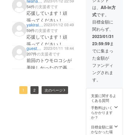
ジェクト
もろこ
Iwahashi_Hiroyuki59
2023/01/12 22:59
しを、
54件
の支援者です
は、
All-In方
各5本づ
応援しています！頑
式
です。
つ、合
張ってください！
計１０
目標金額に
yakiraion
2023/01/12 03:49
本 上記
関わらず、
の野菜
59件
の支援者です
を８０
2023/01/31
応援しています！頑
サイズ
23:59:59
ま
張ってください！
の箱で
guest3b9d8d0276c4
2023/01/11 18:44
お送り
でに集まっ
207件
の支援者です
致しま
た金額が
す。 収
前回のトウモロコシが
穫時の
ファンディ
美味しかったので再び
天候に
ングされま
より、
応援します！頑張って
野菜の
す。
ください！
品種が
変更す
1
2
次のページ
るかも
支援に関するよ
しれま
くある質問
せん、
ご理解
手数料はいく
下さい
らかかります
ませ。
か？
※ 税
込・送
目標金額に届
料込の
かなかった場