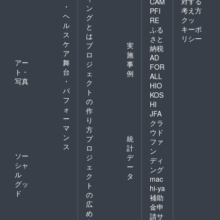
対する
CAM
・
ン
考え方
PFI
ヘ
グ
クッ
RE
ル
と
キーポ
ふる
ス
は
リシー
さと
ケ
プ
実
納税
ア
ロ
施
AD
アー
舞
ジ
事
FOR
ト・
台
ェ
例
ALL
写真
・
ク
HIO
パ
ト
KOS
フ
の
HI
ォ
作
JFA
ー
り
クラ
マ
方
ウド
ン
プ
統
ファ
ス
ロ
計
ン
ソー
ジ
デ
ディ
シャ
ェ
ー
ング
ル
ク
タ
mac
グッ
ト
hi-ya
ド
の
補助
広
金申
め
請サ