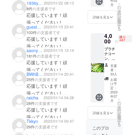
年02
りしま
1936yamazaki
2023/01/22 08:13
こ
月
す。
の
8件
の支援者です
リ
メール
タ
ー
応援しています！頑
でお送
ン
詳細を見る
を
りする
選
張ってください！
択
ため、
す
guest7b58db11fa
2023/01/15 23:41
る
メール
103件
の支援者です
4,0
を受け
残り
応援しています！頑
取れる
00
467
円
アドレ
張ってください！
プラチ
スをご
saonyanco
2023/01/15 12:14
ナコー
入力く
181件
の支援者です
ン、
ださ
応援しています！頑
ピュア
い。
支援
ホワイ
張ってください！
者：
ト（白
BWhBWk
2023/01/14 20:41
33人
いとう
25件
の支援者です
お届
もろこ
け予
応援しています！頑
し）
定：
ゴール
2023
張ってください！
年07
ドラッ
raicha
2023/01/14 04:28
こ
月
シュ
の
28件
の支援者です
リ
（黄色
タ
応援しています！頑
ー
いとう
ン
詳細を見る
を
張ってください！
もろこ
選
択
Tkkyn
2023/01/14 00:47
し） 白
す
る
と黄色
29件
の支援者です
このプロ
のとう