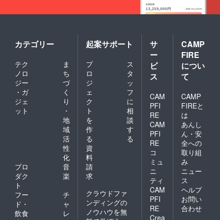
カテゴリー
起案サポート
サ
CAMP
ー
FIRE
テク
ま
プ
ス
ビ
につい
ノロ
ち
ロ
タ
ス
て
ジー
づ
ジ
ッ
・ガ
く
ェ
フ
CAM
CAMP
ジェ
り
ク
に
PFI
FIREと
ット
・
ト
相
RE
は
地
を
談
CAM
あんし
域
作
す
PFI
ん・安
活
る
る
RE
全への
性
資
コ
取り組
化
料
ミュ
み
プロ
音
請
ニ
ニュー
ダク
楽
求
ティ
ス
ト
CAM
ヘルプ
クラウドファ
フー
チ
PFI
お問い
ンディングの
ド・
ャ
RE
合わせ
ノウハウを無
飲食
レ
Crea