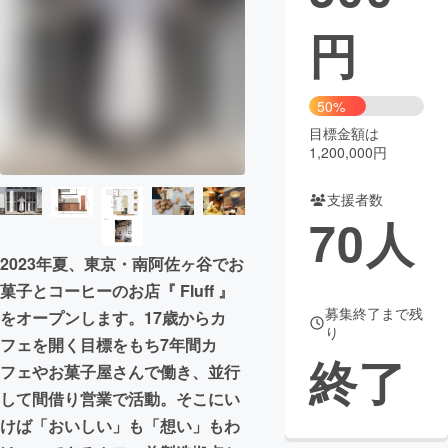
円
まちづくり・地域活性化
CAMPFIRE for Social Good
CAMPFIRE Creation
50%
CAMPFIREふるさと納税
machi-ya
コミュニティ
目標金額は
1,200,000円
支援者数
70
人
2023年夏、東京・南阿佐ヶ谷でお
菓子とコーヒーのお店『 Fluff 』
募集終了まで残
をオープンします。17歳からカ
り
フェを開く目標をもち7年間カ
終了
フェやお菓子屋さんで働き、並行
して間借り営業で活動。そこにい
けば「おいしい」も「想い」もわ