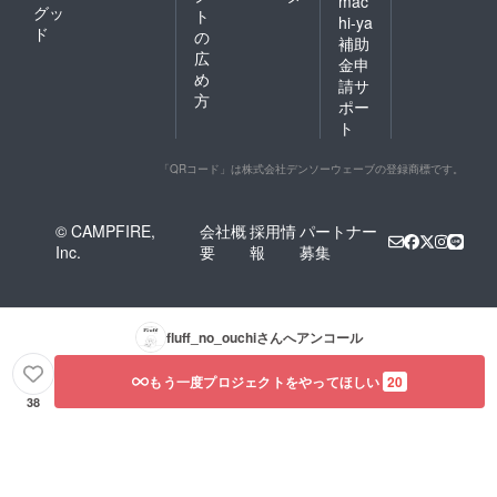
mac
構です
グッ
ト
のでご
hi-ya
ド
の
記入く
補助
ださ
広
金申
い。
め
請サ
方
ポー
ト
「QRコード」は株式会社デンソーウェーブの登録商標です。
© CAMPFIRE,
会社概
採用情
パートナー
Inc.
要
報
募集
fluff_no_ouchi
さんへアンコール
もう一度プロジェクトをやってほしい
20
38