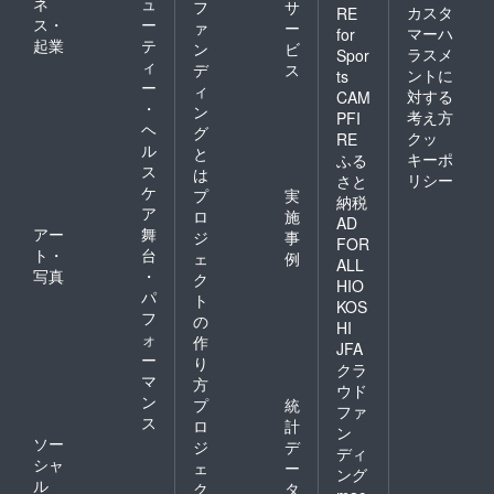
ネ
ュ
アート
フ
サ
ターン
カスタ
RE
をご希
ス・
ー
に貼付
ァ
ー
マーハ
for
望の方
された
起業
テ
ン
ビ
ラスメ
Spor
はエス
ラベル
ィ
デ
ス
プレッ
ントに
ts
や注意
ー
ィ
ソマシ
対する
書きを
CAM
・
ン/グラ
ン
ご確認
考え方
PFI
イン
ヘ
くださ
グ
クッ
RE
ダーを
い。
ル
と
キーポ
ふる
お持ち
ス
は
リシー
の方に
さと
ケ
プ
実
限らせ
納税
ア
ていた
ロ
施
AD
だきま
アー
舞
ジ
事
FOR
す。 ※
ト・
台
ェ
例
ALL
有効期
写真
・
ク
HIO
限は
パ
ト
オープ
KOS
フ
の
ン日か
HI
ォ
ら3年以
作
JFA
内。 備
ー
り
クラ
考欄に
マ
方
ウド
開催場
ン
プ
統
所とご
ファ
ス
ロ
計
希望の
ン
ソー
内容
ジ
デ
ディ
を、簡
シャ
ェ
ー
ング
単で結
ル
ク
タ