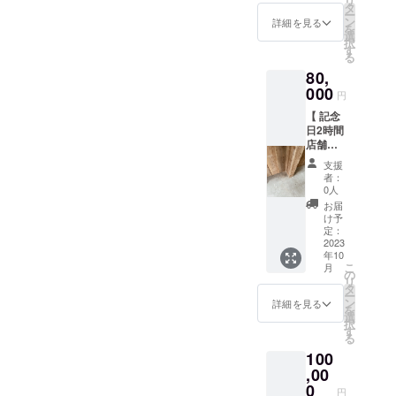
ております。いろんなお声
リ
す。 ※
させて
タ
・ス
ンス
ー
ご自身
いただ
ン
ノー
詳細を見る
があるからこそ提供するか
ノー
を
で搬
きます
選
ボール
ボール
択
入、設
らには妥協をせずじぶんも
ので、
す
づくり
・チャ
る
営でき
おとな
体験
イス
喜べて、だれかが喜んでく
80,
る方に
からお
（１組
ノー
限らせ
000
子さま
３名ま
ボール
円
れる笑顔が想像できてから
ていた
まで、
で参加
・白ご
【 記念
だきま
みなさ
可能 / 参
お店に並べているのですこ
ま ・緑
日2時間
す。 ○
ん楽し
加人数
茶黒糖
店舗貸
日程：
し時間もかかるとは思いま
んでい
に関わ
クッ
し切り
展示開
ただけ
らず出
キー ※
支援
すが、これからのFluffも温
】 わた
始日お
ると思
来上が
者：
各ひと
したち
よび設
いま
0人
りは
袋ず
かく見守っていただけたら
のこだ
営日は
す。 [
10〜12
お届
つ、計
わりが
メール
内容 ]
け予
個 / ※原
幸いです。なかなか活動報
20枚入
たくさ
でのご
定：
・ラテ
材料の
り ※写
んつ
2023
相談と
告ができず、ついに最終日
アート
一部に
真は一
年10
まった
なりま
体験
にアー
例で、
こ
月
となってしまいましたが残
おみせ
す（設
の
（１組
モンド
実際の
リ
を2時間
営日は
タ
３名ま
使用）
商品と
り1日もよろしくお願い致し
ー
限定で
営業時
ン
で参加
詳細を見る
・ドリ
は異な
を
貸切で
間外の
選
可能 / 参
ンク1杯
ます。
る場合
択
きるプ
みとな
す
加人数
つき
がござ
る
ラン。
りま
に関わ
（ハン
います
100
※1組に
す） ○
らず１
ドド
ことを
つき、4
,00
体験場
組 ３杯
リップ
ご了承
名まで
所：東
0
まで）
コー
くださ
円