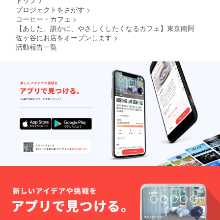
トップ
>
時〜○時
かたへ
提供さ
プロジェクトをさがす
>
まで 場
のお願
せてい
所：
コーヒー・カフェ
>
い ］ ラ
ただき
（住所
テアー
【あした、誰かに、やさしくしたくなるカフェ】東京南阿
ます。
等記
ト体験
ドリン
佐ヶ谷にお店をオープンします
>
入） 内
をお選
ク1杯は
活動報告一覧
容：○○○
びいた
終了時
という
だき、
に作成
イベン
ありが
させて
トで
とうご
いただ
コー
ざいま
きま
ヒーを
す。体
す。体
振る
験時間
験時間
舞って
の２時
の２時
ほしい/
間以内
間以内
うちの
であれ
であれ
お店で1
ば店内
ば店内
日バリ
で飲ん
で食べ
スタし
でいく
ていく
てほし
ことが
ことが
いな
可能で
可能で
ど。 エ
す。１
す。店
スプ
組の上
内かお
レッソ
限を3杯
持ち帰
系（ラ
とさせ
りかは
テアー
ていた
各参加
ト）/ハ
だいて
者様の
ンドド
おり、1
判断と