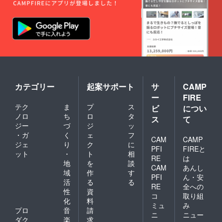
リップ
杯ずつ
なりま
のどち
店内
すの
らかか
カップ
で、体
らお選
で作る
験が始
びくだ
ため、
まる際
さい。
飲みき
にご確
その
らない
認させ
他：ラ
分は水
ていた
テアー
筒を持
だきま
トを
参しお
す。
チョコ
持ち帰
クッ
カテゴリー
起案サポート
サ
CAMP
ソース
りいた
キーは
ー
FIRE
でやっ
だける
崩れや
て欲し
テク
ま
プ
ス
と幸い
ビ
につい
すいの
い/コー
です。
でお持
ノロ
ち
ロ
タ
ス
て
ヒーは
店内か
ち帰り
ジー
づ
ジ
ッ
苦めが
お持ち
袋のご
・ガ
く
ェ
フ
いいな
帰りか
CAM
CAMP
用意を
ジェ
り
ク
に
ど。 ご
は各参
お願い
PFI
FIREと
希望ご
ット
・
ト
相
加者様
致しま
RE
は
ざいま
の判断
地
を
談
す。
CAM
あんし
した
となり
域
作
す
ら、ご
PFI
ん・安
ますの
活
る
る
自由に
で、体
RE
全への
性
資
ご記入
験が始
コ
取り組
くださ
化
料
まる際
ミュ
み
い。 ＿
にご確
プロ
音
請
ニ
ニュー
＿＿＿
認させ
ダク
楽
求