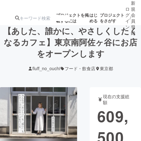
新
ロ
規
グ
会
プロジェクトを掲
はじ
プロジェクト
/
載するには
める
をさがす
イ
員
ン
登
【あした、誰かに、やさしくしたく
録
なるカフェ】東京南阿佐ヶ谷にお店
をオープンします
人気のプロ
注目のリ
注目の新着プロ
募集終了が近いプ
もうすぐ公開
ジェクト
ターン
ジェクト
ロジェクト
されます
fluff_no_ouchi
フード・飲食店
東京都
アート・写真
音楽
現在の支援総
テクノロジー・ガジェット
ゲーム・サ
額
609,
映像・映画
書籍・雑誌
500
ビジネス・起業
チャレンジ