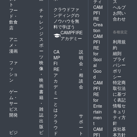
＿＿＿
ティ
ス
ていた
ト
＿＿＿
CAM
ヘルプ
だきま
クラウドファ
フー
チ
＿＿＿
す。※お
PFI
お問い
ンディングの
＿＿＿
ド・
ャ
手数お
RE
合わせ
＿＿＿
ノウハウを無
飲食
レ
かけい
Crea
＿＿ ［
料で学ぼう
たしま
店
ン
tion
注意事
すが破
各種規定
CAMPFIRE
ジ
項 ］ ※
CAM
棄削減
アカデミー
アニ
ス
別途、
にご協
利用規
PFI
メ・
ポ
材料費
力お願
約
RE
や交通
漫画
ー
い致し
CA
説
細則
for
費、宿
ます。
ツ
MP
明
プライ
Soci
泊費な
※原材料
ファ
映
FI
会
どを頂
バシー
al
及び添
ッ
像
RE
・
戴いた
ポリ
加物等
Goo
ショ
・
しま
ア
相
の食品
シー
d
す。 ※
ン
映
表示は
カ
談
特定商
CAM
キッチ
お届け
画
デ
会
取引法
PFI
ンの設
商品の
ゲー
書
ミ
に基づ
備があ
RE
ラベル
ム・
籍
ー
る場所
く表記
for
に表記
サー
・
をお持
と
されま
情報セ
Ente
ちの方
ビス
雑
は
す。 ※
キュリ
rtain
に限ら
開発
誌
商品開
ク
サ
ティ方
men
せてい
封前に
出
ラ
ポ
針
t
ただき
は必ず
版
ウ
ー
ます。
反社基
CAM
お届け
ビジ
ビ
ド
ト
※ラテ
のリ
本方針
PFI