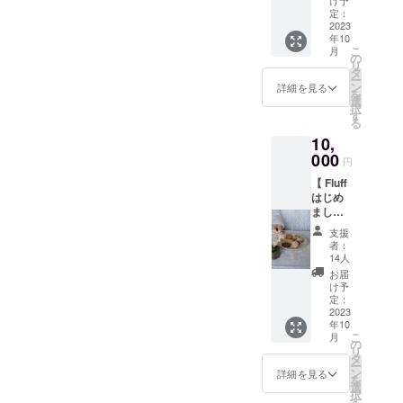
▽クラウドファンディング
年間で
け予
オープンすることができま
らラン
つも応援して下さる皆様に
に届い
定：
す。 ※
約２ヶ月間活動させていた
ダムに3
2023
した。そして、ほんじつ、
たチ
実際に
心より感謝申し上げます。
年10
種類を
ケット
お届け
だき、想像以上にたくさん
こ
月
Fluffがオープンしてから９
えら
をお持
の
するリ
リ
び、 こ
ちくだ
タ
ターン
の方からご支援いただけま
日目となりました。すでに
ー
ころを
さい。
ン
とパッ
詳細を見る
を
込めて
したことこころより感謝の
有効期
選
ケージ
リピーターさんになってく
択
梱包
限はお
す
等のデ
る
きもちでいっぱいです。ま
し、お
ださるお客様もいらっ
店が
ザイン
10,
うちに
オープ
が異な
た、リターンのみに関わら
しゃったり、駅から遠く暑
お届け
000
ンして
る場合
円
いたし
から1年
があり
ず直接会いに来てくださっ
い日が続くなかお店へ足を
【 Fluff
ます。
間で
ますの
はじめ
みなさ
たり、直接連絡をくださっ
す。 ※
で、あ
運んでくださるお客様がい
まして
まのお
写真は
らかじ
たり、シェアをしてくださ
便 】
うちに
らっしゃったり、日々たく
一例
めご了
支援
Fluff人
笑顔の
で、実
承くだ
者：
る方々もたくさんたくさん
さんのやさしく温かいお客
気おや
花が咲
際の商
14人
さい。
つの
き誇り
品とは
※原材料
お届
いらっしゃり、みなさまの
様とお会いできてしあわせ
クッ
ますよ
異なる
け予
及び添
キー6種
うに。
定：
温かさに支えていただいて
場合が
加物等
だなあと感じております。
類（個
2023
と願い
ござい
の食品
年10
ばかりの毎日です。ほんと
包装の
をこめ
ほんとうに、ありがとうご
ますこ
表示は
こ
月
もの）
て。 ※
の
とをご
お届け
うに、ほんとうに、ありが
リ
ざいます。営業しながら足
のつめ
枚数
タ
了承く
商品の
ー
あわ
は、だ
ン
ださ
詳細を見る
ラベル
とうございます。現在店舗
を
らない部分もおおく、「こ
せ。お
いた
選
い。
に表記
択
ひとつ
い、7〜
す