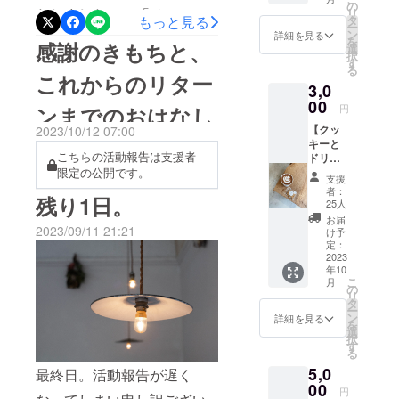
なさま
番号をお送りいたしますの
の
たしました。・「メールに
リ
向け。
タ
もっと見る
ー
でもうしばらくお待ちくだ
おひと
ン
詳細を見る
てのお礼メッセージ」・店
を
感謝のきもちと、
りずつ
選
さいませ。
択
にここ
頭で使えるチケット「クッ
す
る
ろを込
これからのリター
キーとドリンクのセッ
3,0
めて、
丁寧
00
円
ンまでのおはなし
ト」・店頭で使えるチケッ
に、
【クッ
2023/10/12 07:00
メッ
ト「ドリンクチケット回数
キーと
セージ
こちらの活動報告は支援者
ドリン
を送ら
券」いろいろなきっかけで
クの
限定の公開です。
せてい
支援
セッ
「Fluff」を知ってくださっ
ただき
者：
残り1日。
ト】 店
ます。
25人
たみなさまにすこしでも温
頭でつ
お届
かえる
2023/09/11 21:21
け予
度のあるかたちでリターン
チケッ
定：
ト。 ひ
2023
を行いたい気持ちがあった
年10
とつひ
こ
月
とつ手
のでメールでのリターンは
の
リ
作業で
タ
ー
それぞれの支援者様が書い
丁寧に
ン
詳細を見る
を
型を
選
てくださった文を読み、会
択
とった
す
る
クッ
える日を想像し思いも乗せ
5,0
キーひ
最終日。活動報告が遅く
と袋
てメールをうたせていただ
00
円