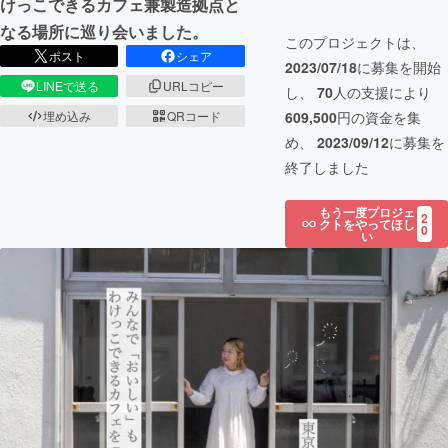
けっこできるカフェ兼製造拠点と
なる場所に巡り会いました。
このプロジェクトは、
ポスト
シェア
2023/07/18
に募集を開始
LINEで送る
URLコピー
し、
70
人の支援により
609,500
円の資金を集
埋め込み
QRコード
め、
2023/09/12
に募集を
終了しました
もう一度プロジェ
2
クトをやってほし
0
い