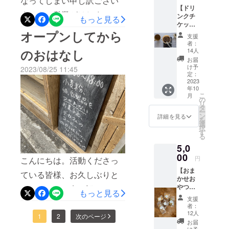
なってしまい申し訳ござい
と、お
きました。店頭で使えるチ
【ドリ
好きな
ません。営業がはじまって
ンクチ
ドリン
もっと見る
ケットは当初チケットのみ
ケット
ク１杯
からもうすぐで１ヶ月が経
オープンしてから
回数
をお選
の予定でしたが自分の手で
支援
券】 お
びいた
とうとしております。開始
者：
店でお
だけま
つたえたい思いや「自分
のおはなし
14人
から１ヶ月、エスプレッソ
好きな
す。 チ
お届
だったらこうきたらうれし
ドリン
ケット
け予
2023/08/25 11:45
マシンがようやく修理が完
ク1杯と
はおう
定：
い」を考え、一通一通、手
交換で
2023
ちへ郵
了し安定してエスプレッソ
年10
きるド
送いた
書きのメッセージを添えさ
こ
月
リンク
しま
系のドリンクの提供が可能
の
リ
チケッ
す。 ※
せていただきました。手元
タ
ー
となり、照明のソケットが
ト3枚
ご来店
ン
詳細を見る
を
に届いたときに、手作りの
と、
の際に
選
追加されたり、皆様からい
択
Fluffオ
おうち
す
ホカホカおむすびを受け
る
リジナ
に届い
ただいたお花たちが増えた
5,0
ルス
たはが
取ったときのようななんと
テッ
00
きをお
りとすこしずつ進化してき
円
こんにちは。活動くださっ
カー1枚
持ちく
も言えない懐かしさやあた
【おま
ました。ひさしぶりという
を郵送
ださ
ている皆様、お久しぶりと
かせお
たかみが、すこしでも、伝
でお届
い。有
こともあり、ここからすこ
やつ
なってしまい申し訳ありま
けいた
効期限
もっと見る
わりましたら幸いです。お
便】
しま
はお店
支援
し長くなりますが、読んで
せん。ご報告おそくなりま
Fluffの
す。 ※
がオー
者：
手元に届くまでもうしばら
人気お
ご来店
プンし
12人
いただけますと幸いです。
したが無事に8/13（日）に
1
2
次のページ
やつの
の際に
てから1
くお待ちくださいませ。い
お届
なかか
おうち