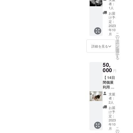
もっともっと届けられる
り18日となりました。現在
体験 】
きま
し。 宝
の食品
者：
「でき
す。
方々、Fluffのようなみんな
探しの
1人
表示は
『 38％ 』みなさまからの応
た！」
Fluffで
よう
お届け
お届
が笑顔になれるお菓子や
のよろ
大人気
援が無駄にならぬよう精一
に、お
け予
商品の
こびを
の「ス
定：
ひとつ
ラベル
コーヒーを待ってくださっ
杯頑張り続けます。引き続
感じて
2023
ノー
でもお
に表記
年10
もらう
ボー
気に入
されま
ている方々に届けられるよ
こ
きあたたかな応援をいただ
月
会。 わ
ル」を
の
りの
す。 ※
リ
たしが
予定し
うに頑張ろう、もっともっ
タ
クッ
商品開
けますと幸いです。よろし
ー
ベース
てお
ン
キーと
詳細を見る
封前に
を
とできると日々胸が熱くな
となる
り、手
選
くお願いいたします！
出会え
は必ず
択
丸形や
でころ
す
ますよ
お届け
ります。また、メニューや
る
ハート
ころま
うに。
のリ
50,
を書
あるく
と願い
ターン
安心できる場所の基盤がで
き、そ
000
する作
をこめ
に貼付
円
こに
業のた
きたからこそ日々みなさま
て。 思
された
【 14日
ピック
め、お
いのま
ラベル
間個展
のお声「こんなものがあっ
やス
となか
まにお
や注意
利用 】
プーン
らお子
楽しみ
書きを
たらな」を吸収し、ひとり
店舗の
をつ
さまま
くださ
ご確認
支援
壁面を
かって
で、み
い。 [
者：
くださ
では思いつけない点やより
14日間
好きな
なさん
2人
内容 ]
い。
個展ス
絵を書
楽しん
笑顔にできる種を見つけ、
・プ
お届
ペース
いてい
でいた
け予
レーン
として
今後の進歩にひとつずつ活
ただき
定：
だける
・有機
ご利用
2023
ます。
と思い
カカオ
かせていただきたいと思っ
年10
いただ
書き方
ます。 [
ニブ ・
こ
月
けま
は伝授
の
内容 ]
プレー