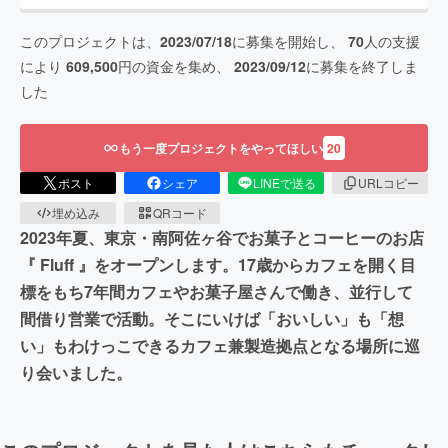
このプロジェクトは、
2023/07/18
に募集を開始し、
70
人の支援
により
609,500
円の資金を集め、
2023/09/12
に募集を終了しま
した
もう一度プロジェクトをやってほしい
20
ポスト
シェア
LINEで送る
URLコピー
埋め込み
QRコード
2023年夏、東京・南阿佐ヶ谷でお菓子とコーヒーのお店
『 Fluff 』をオープンします。17歳からカフェを開く目
標をもち7年間カフェやお菓子屋さんで働き、並行して
間借り営業で活動。そこにいけば「おいしい」も「想
い」もわけっこできるカフェ兼製造拠点となる場所に巡
り会いました。