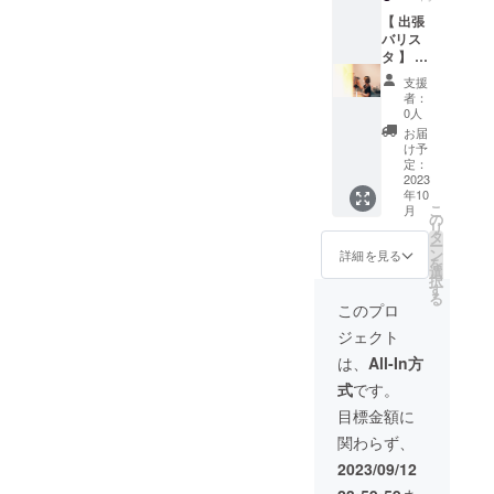
［ 内容
京都杉
※カフェ
ヒー、
い。 ※
］ ・お
【 出張
並区
ラテ
自家製
実際に
好きな
バリス
「から
か、自
レモ
お届け
おんが
タ 】 み
だをお
家製
ネード
するリ
くを流
なさま
もうお
チョコ
のどち
ターン
支援
すこと
のとこ
菓子と
ミルク
らかか
者：
とパッ
ができ
ろへお
コー
のどち
0人
らお選
ケージ
ます ・
伺い
ヒーの
らかを
びいた
お届
等のデ
その
し、お
お店
お選び
け予
だけま
ザイン
日、限
話しを
Fluff 」
定：
いただ
す） ○
が異な
定の焼
した
2023
店舗に
けま
体験日
る場合
年10
き菓子
り、ド
て ○広
す。 ・
時：
があり
こ
月
プレー
リンク
さ : 店
の
Fluff 人
メール
ますの
リ
ト ・お
を提供
舗自体
タ
気の手
にて調
で、あ
ー
好きな
させて
は4.5坪
ン
作り
詳細を見る
整いた
らかじ
を
ドリン
いただ
程のと
選
クッ
します
めご了
択
クおひ
きま
ても小
す
キーひ
○体験時
承くだ
る
とり１
す。
さなス
と袋付
このプロ
間：
さい ※
杯付き
（最大7
ペース
き（※原
１〜２
原材料
ジェクト
・撮影
時間ま
です ［
材料の
時間
及び添
いたし
で） 1
そのほ
一部に
は、
All-In方
（説明
加物等
ます
杯ず
か ］ 作
にアー
時間を
の食品
式
です。
（過ご
つ、心
家さま
モンド
含む）※
表示は
してい
を込め
の作品
使用）
目標金額に
参加さ
お届け
るよう
て、丁
と当店
○体験日
れる方
商品の
関わらず、
すを写
寧にお
の雰囲
時：
の人数
ラベル
しま
作りし
気が
メール
2023/09/12
や年齢
に表記
す） ○
ます。
マッチ
にて調
などの
されま