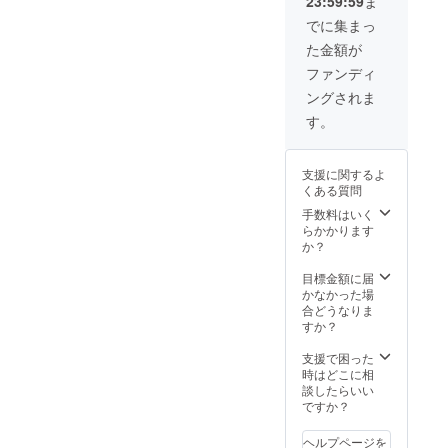
23:59:59
ま
日程は
その日
してい
整いた
個人差
す。 ※
メール
いらっ
るとお
します
でに集まっ
によ
商品開
でのご
しゃっ
互いに
○体験時
り、体
封前に
た金額が
相談と
てくだ
とって
間：
験時間
は必ず
なりま
さるみ
良い個
１〜２
ファンディ
が異な
お届け
す ○ア
なさま
展にな
時間
ること
のリ
ングされま
レル
が、帰
るかと
（説明
を想定
ターン
ギーの
るとき
思いま
時間を
す。
した時
に貼付
ある方
には、
すの
含む）※
間と
された
は備考
ふわふ
で、ご
参加さ
なって
ラベル
欄にご
わとし
質問等
れる方
おりま
や注意
支援に関するよ
記入く
たやさ
お気軽
の人数
す。最
書きを
くある質問
ださい
しい気
にお問
や年齢
長２時
ご確認
持ちに
合せく
手数料はいく
などの
間。 ○
くださ
なれる
ださ
らかかります
個人差
体験場
い。
よう
い。 ま
か？
によ
所：東
に。と
た、壁
り、体
京都杉
想いを
に穴を
目標金額に届
験時間
並区
込め
開ける
かなかった場
が異な
「Fluff
て、精
などの
合どうなりま
ること
」店舗
一杯務
展示方
すか？
を想定
にて ○
めさせ
法はで
した時
対象年
ていた
きませ
支援で困った
間と
齢：特
だきま
んので
時はどこに相
なって
に年齢
す。 ［
ご了承
談したらいい
おりま
制限は
詳細 ］
くださ
ですか？
す。最
ありま
当日の
い。 ※
長２時
せん
メ
写真の
間。 ○
が、手
ヘルプページを