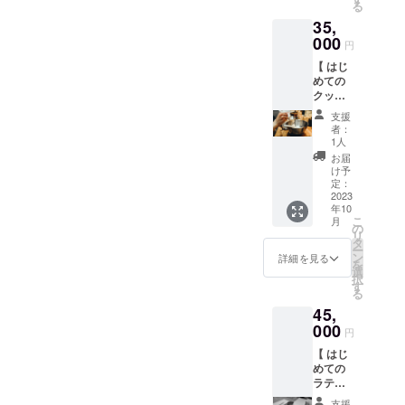
に来てくださるお客様から
されま
こに棚が必要」「ここに収
る
ずつこ
12枚と
す。 ※
「まわりにカフェが少ない
35,
ころを
なりま
納が必要」「お子様向けの
商品開
込めて
000
す。各
封前に
円
からできてくれてうれし
絵本があったら一緒に楽し
梱包
種類の
は必ず
【 はじ
し、お
サイズ
お届け
い」「こどもやお友達にア
めそう」「こういう包装が
めての
うちに
感は異
のリ
クッ
お届け
なりま
レルギーのある子がいてと
ターン
あったら喜んでもらえそ
キーづ
いたし
す。 ※
に貼付
支援
くり体
てもたすかる」「がんばっ
ます。
実際に
う」「A看板があったら気が
者：
された
験 】
ざくざ
お届け
1人
ラベル
て」などたくさんのお言葉
「でき
付いてもらえそう」などな
くから
するリ
お届
や注意
た！」
ほろほ
ターン
け予
書きを
がいただけて日々励みに
ど気づきの毎日です。ま
のよろ
ろ、い
定：
とパッ
ご確認
こびを
2023
ろんな
ケージ
なっております。たくさん
くださ
た、これがあったらいいな
年10
感じて
食感を
等のデ
い。
こ
月
もらう
のお言葉をいただけること
楽しめ
の
ザイン
あというお客様の声もいた
リ
会。 わ
ます。
タ
が異な
ー
でじぶんがFluffをオープン
たしが
だきながら訪れてくださる
そのと
ン
る場合
詳細を見る
を
ベース
きの気
選
があり
したことで笑顔になれた
択
方々にとってもすきな場所
の生地
分に合
す
ますの
る
をつく
わせて
で、あ
方々がいることを実感でき
になれるよう、よりよいお
45,
るの
選ぶも
らかじ
で、
ると同時に、「みんなに、
000
よし、
めご了
店になれるよう、進んでい
円
いっ
一気に
承くだ
お友達に、ひろめておく
【 はじ
しょに
きます。クラウドファン
ぜんぶ
さい ※
めての
形を
食べ
原材料
ね」とお声をいただき、
ディングでの活動は、のこ
ラテ
作って
ちゃう
及び添
アート
いただ
もよ
加物等
支援