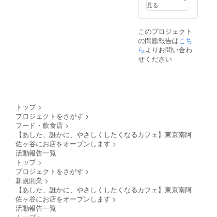
ニュー
様子は
体験場
でころ
見る
や日時
イメー
所：東
ころか
につい
ジです
京都杉
たちを
てはお
並区
つくれ
このプロジェクト
客様の
「Fluff
る方か
の問題報告は
こち
場所や
」店舗
ら。 ［
雰囲気
ら
よりお問い合わ
にて ○
参加し
を考慮
対象年
せください
てくだ
し、事
齢：ペ
さるか
前に
ンを
たへの
メール
もって
お願い
にてご
お絵か
］ ス
相談の
きがひ
ノー
上、決
とりで
ボール
トップ
>
めさせ
できる
づくり
プロジェクトをさがす
>
ていた
方から
体験を
フード・飲食店
>
だきま
（今ま
お選び
す。 ＿
【あした、誰かに、やさしくしたくなるカフェ】東京南阿
で出
いただ
＿＿＿
佐ヶ谷にお店をオープンします
>
会って
き、あ
＿＿＿
きた方
りがと
活動報告一覧
＿＿＿
の中で
うござ
トップ
>
＿＿＿
の最年
いま
プロジェクトをさがす
>
＿＿＿
少は小
す。お
新規開業
>
＿＿＿
学1年生
作りい
＿＿
【あした、誰かに、やさしくしたくなるカフェ】東京南阿
です）
ただい
例） ○
［ 参加
佐ヶ谷にお店をオープンします
>
たクッ
年○月○
してく
キーは
活動報告一覧
日 ○
ださる
すべて