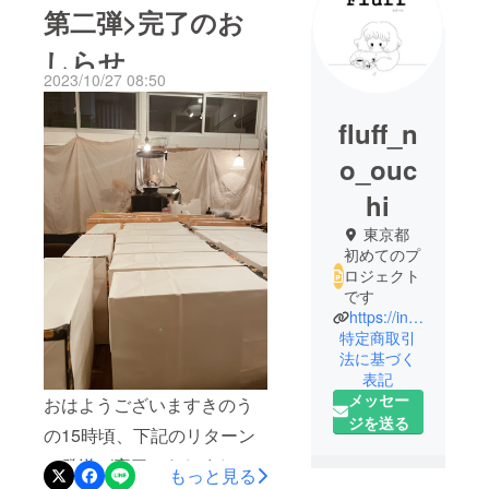
第二弾>完了のお
しらせ
2023/10/27 08:50
fluff_n
o_ouc
hi
東京都
初めてのプ
ロジェクト
です
https://instagram.com/fluff_no_ouchi?igshid=YmM0MjE2YWMzOA==
特定商取引
法に基づく
表記
メッセー
おはようございますきのう
ジを送る
の15時頃、下記のリターン
の発送が完了いたしまし
もっと見る