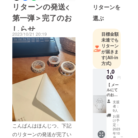
た。・「Fluff はじめまして
リターンの発送<
リターンを
便」・「おまかせおやつ
第一弾＞完了のお
選ぶ
便」お菓子の発送はほぼは
しらせ
じめての試みだったのでお
目標金額
2023/10/21 20:19
みせに一歩踏み入れるとき
未達でも
のような気持ちになれる外
リターン
が届きま
装とお手元に届いたときか
す
(All-in
ら中身にたどり着く瞬間ま
方式)
1,0
でのわくわくを楽しめるよ
00
円
うに、そして配送中の動き
【 メー
に負けぬように考えて梱包
ルにて
のお礼
しました。※ていねいに梱包
メッ
支援
セージ
しておりますがお菓子が割
者：
】 ただ
9人
れてしまう可能性がござい
ただ、
お届
Fluffを
け予
ます。予めご了承くださ
応援し
定：
こんばんはほんじつ、下記
てくだ
2023
い。このあと、順番に追跡
年10
のリターンの発送が完了い
さるみ
こ
月