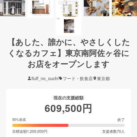
【あした、誰かに、やさしくした
くなるカフェ】東京南阿佐ヶ谷に
お店をオープンします
fluff_no_ouchi
フード・飲食店
東京都
現在の支援総額
609,500
円
終了
50
%達成
目標金額
1,200,000
円
支援者数
70
人