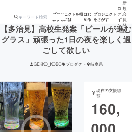
新
ロ
規
グ
会
プロジェクトを掲
はじ
プロジェクト
/
載するには
める
をさがす
イ
員
ン
登
【多治見】高校生発案「ビールが進む
録
グラス」頑張った1日の夜を楽しく過
ごして欲しい
人気のプロ
注目のリ
注目の新着プロ
募集終了が近いプ
もうすぐ公開
ジェクト
ターン
ジェクト
ロジェクト
されます
GEKKO_KOBO
プロダクト
岐阜県
アート・写真
音楽
現在の支援総
テクノロジー・ガジェット
ゲーム・サ
額
160,
映像・映画
書籍・雑誌
000
ビジネス・起業
チャレンジ