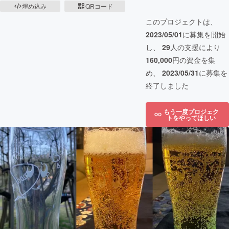
埋め込み
QRコード
このプロジェクトは、
2023/05/01
に募集を開始
し、
29
人の支援により
160,000
円の資金を集
め、
2023/05/31
に募集を
終了しました
もう一度プロジェク
トをやってほしい