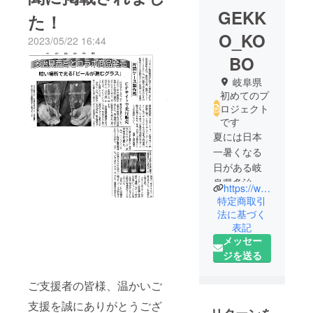
GEKK
た！
O_KO
2023/05/22 16:44
BO
岐阜県
初めてのプ
ロジェクト
です
夏には日本
一暑くなる
日がある岐
阜県多治見
https://www.gekko-kobo.com
市で2018年
特定商取引
にCF挑戦を
法に基づく
表記
機に誕生し
メッセー
た工房で
ジを送る
す。
独自の特許
ご支援者の皆様、温かいご
技術、サン
支援を誠にありがとうござ
ドブラスト