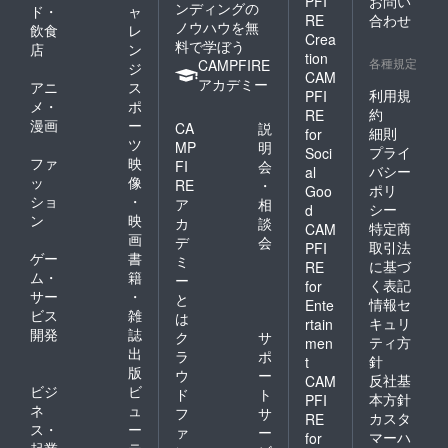
PFI
お問い
ンディングの
ド・
ャ
RE
合わせ
ノウハウを無
飲食
レ
Crea
料で学ぼう
店
ン
tion
各種規定
CAMPFIRE
ジ
CAM
アカデミー
アニ
ス
利用規
PFI
メ・
ポ
約
RE
漫画
ー
CA
説
細則
for
ツ
MP
明
プライ
Soci
ファ
映
FI
会
バシー
al
ッ
像
RE
・
ポリ
Goo
ショ
・
ア
相
シー
d
ン
映
カ
談
特定商
CAM
画
デ
会
取引法
PFI
ゲー
書
ミ
に基づ
RE
ム・
籍
ー
く表記
for
サー
・
と
情報セ
Ente
ビス
雑
は
キュリ
rtain
開発
誌
ク
サ
ティ方
men
出
ラ
ポ
針
t
版
ウ
ー
反社基
CAM
ビジ
ビ
ド
ト
本方針
PFI
ネ
ュ
フ
サ
カスタ
RE
ス・
ー
ァ
ー
マーハ
for
起業
テ