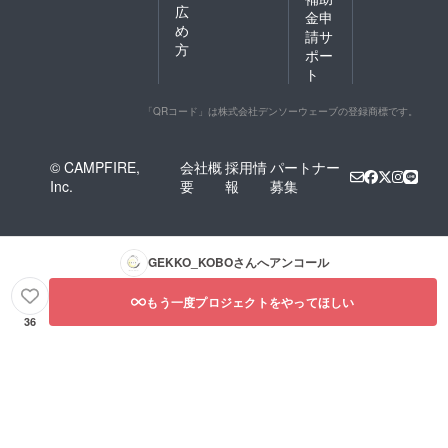
広
金申
め
請サ
方
ポー
ト
「QRコード」は株式会社デンソーウェーブの登録商標です。
© CAMPFIRE,
会社概
採用情
パートナー
Inc.
要
報
募集
GEKKO_KOBO
さんへアンコール
もう一度プロジェクトをやってほしい
36