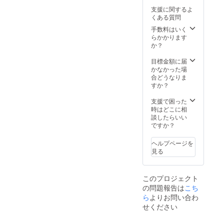
刻され
ら、弊
り、明
支援に関するよ
ており
社も月
るい時
くある質問
ます。
光グラ
には高
グラス
スを作
手数料はいく
校生ら
底面
成する
らかかります
しい可
は、弊
際に出
か？
愛らし
社の特
てしま
いデザ
許技術
う、蓄
目標金額に届
インが
によ
光屑を
かなかった場
引立ち
り、底
混ぜ込
合どうなりま
ます。
面に暗
んでお
すか？
明るい
闇で光
りま
時と暗
る蓄光
す。そ
支援で困った
い時
材を埋
れによ
時はどこに相
で、全
め込ん
り、
談したらいい
く違っ
でおり
様々な
ですか？
た表情
ます。
色の蓄
を見せ
底面の
光屑が
るの
ヘルプページを
蓄光材
様々な
で、い
見る
は、近
色に光
つもの
年の
り、明
一杯が
SDGｓ
るい時
よりお
このプロジェクト
の取り
には高
楽しみ
の問題報告は
こち
組みか
校生ら
頂ける
ら、弊
ら
よりお問い合わ
しい可
グラス
社も月
愛らし
となっ
せください
光グラ
いデザ
ており
スを作
インが
ます。