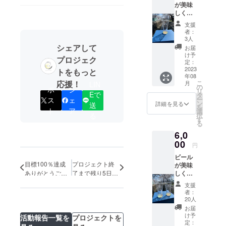
が美味
グラス
「き」
しく飲
側面
業展」
めるグ
は、サ
日程：
支援
ラス
ンドブ
2024年
者：
女性顔
ラスで
1月26日
3人
【多治
多治見
シェアして
から27
お届
見】高
西高校
日で開
け予
プロジェク
校生発
美術部
定：
催予定
案
2023
の生徒
トをもっと
（変更
年08
「ビー
デザイ
また
応援！
こ
月
LIN
ルが進
ンが、
の
は、中
ポ
シ
リ
むグラ
Eで
繊細に
タ
止にな
ー
ス
ェ
ス」で
彫刻さ
ン
る可能
詳細を見る
送
を
頑張っ
ト
ア
れてお
選
性あ
る
択
た1日の
りま
す
り。）
る
夜を楽
す。 グ
場所：
6,0
しく過
ラス底
セラ
ごして
00
面は、
ミック
円
ほし
弊社の
パーク
ビール
い！ グ
特許技
MINO
目標100％達成
プロジェクト終
が美味
ラス側
術によ
岐阜県
ありがとうござ
了まで残り5日
しく飲
面は、
り、底
多治見
めるグ
います！
間！
サンド
面に暗
市東町
支援
ラスペ
ブラス
闇で光
4-2-
者：
アセッ
で多治
る蓄光
20人
5（変更
ト（男
見西高
材を埋
また
お届
性顔・
校美術
め込ん
け予
は、中
活動報告一覧を
プロジェクトを
女性
部の生
定：
でおり
止にな