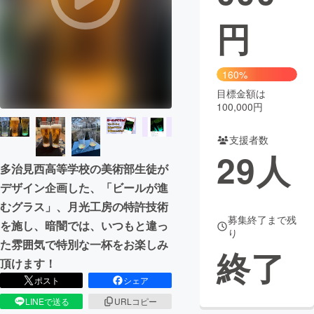
円
まちづくり・地域活性化
CAMPFIRE for Social Good
CAMPFIRE Creation
160%
CAMPFIREふるさと納税
machi-ya
コミュニティ
目標金額は
100,000円
支援者数
29
人
多治見西高等学校の美術部生徒が
デザイン企画した、「ビールが進
むグラス」、月光工房の特許技術
募集終了まで残
を施し、暗闇では、いつもと違っ
り
た雰囲気で特別な一杯をお楽しみ
終了
頂けます！
ポスト
シェア
LINEで送る
URLコピー