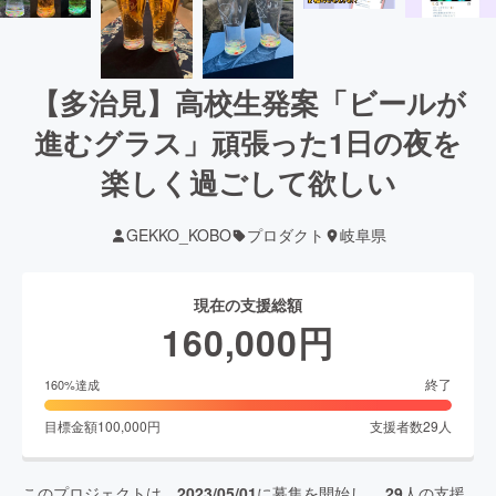
【多治見】高校生発案「ビールが
進むグラス」頑張った1日の夜を
楽しく過ごして欲しい
GEKKO_KOBO
プロダクト
岐阜県
現在の支援総額
160,000
円
終了
160
%達成
目標金額
100,000
円
支援者数
29
人
このプロジェクトは、
2023/05/01
に募集を開始し、
29
人の支援