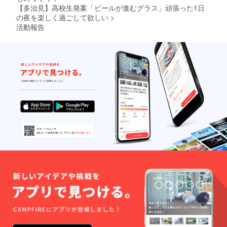
い時
ｌ 日本
品のバ
【多治見】高校生発案「ビールが進むグラス」頑張った1日
で、全
製ソー
ラつき
の夜を楽しく過ごして欲しい
>
く違っ
ダガラ
がござ
活動報告
た表情
ス ※耐
いま
を見せ
熱ガラ
す。 月
るの
スでは
光工房
で、い
ありま
つもの
せん。
一杯が
加工品
よりお
につ
楽しみ
き、食
頂ける
器洗洗
グラス
浄機は
となっ
ご使用
ており
いただ
ます。
けませ
製品情
ん。 手
報・仕
加工の
様 口径
ため、
64ｍ
多少製
ｍ 高
品のバ
さ170ｍ
ラつき
ｍ 容
がござ
量360ｍ
いま
ｌ 日本
す。 月
製ソー
光工房
ダガラ
ス ※耐