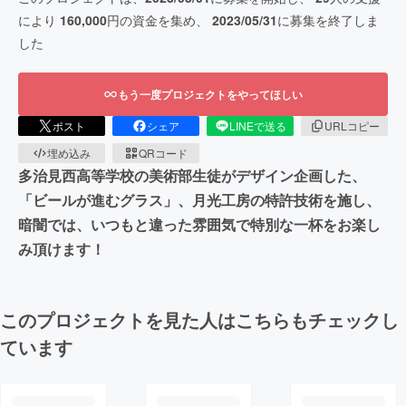
により
160,000
円の資金を集め、
2023/05/31
に募集を終了しま
した
もう一度プロジェクトをやってほしい
ポスト
シェア
LINEで送る
URLコピー
埋め込み
QRコード
多治見西高等学校の美術部生徒がデザイン企画した、
「ビールが進むグラス」、月光工房の特許技術を施し、
暗闇では、いつもと違った雰囲気で特別な一杯をお楽し
み頂けます！
このプロジェクトを見た人はこちらもチェックし
ています