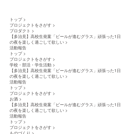
成する
引立ち
製品情
際に出
ます。
報・仕
てしま
明るい
様 口径
う、蓄
時と暗
64ｍ
トップ
>
光屑を
い時
ｍ 高
プロジェクトをさがす
>
混ぜ込
で、全
さ170ｍ
プロダクト
>
んでお
く違っ
ｍ 容
りま
【多治見】高校生発案「ビールが進むグラス」頑張った1日
た表情
量360ｍ
す。そ
を見せ
の夜を楽しく過ごして欲しい
>
ｌ 日本
れによ
るの
製ソー
活動報告
り、
で、い
ダガラ
トップ
>
様々な
つもの
ス ※耐
プロジェクトをさがす
>
色の蓄
一杯が
熱ガラ
学校・部活・学生活動
>
光屑が
よりお
スでは
様々な
楽しみ
【多治見】高校生発案「ビールが進むグラス」頑張った1日
ありま
色に光
頂ける
せん。
の夜を楽しく過ごして欲しい
>
り、明
グラス
加工品
活動報告
るい時
となっ
につ
トップ
>
には高
ており
き、食
プロジェクトをさがす
>
校生ら
ます。
器洗洗
しい可
お酒
>
製品情
浄機は
愛らし
報・仕
ご使用
【多治見】高校生発案「ビールが進むグラス」頑張った1日
いデザ
様 口径
いただ
の夜を楽しく過ごして欲しい
>
インが
64ｍ
けませ
活動報告
引立ち
ｍ 高
ん。 手
トップ
>
ます。
さ170ｍ
加工の
明るい
プロジェクトをさがす
>
ｍ 容
ため、
時と暗
量360ｍ
ものづくり
>
多少製