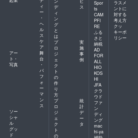
ン
ビ
ラスメ
Spor
ィ
デ
ス
ントに
ts
ー
ィ
対する
CAM
・
ン
考え方
PFI
ヘ
グ
クッ
RE
ル
と
キーポ
ふる
ス
は
リシー
さと
ケ
プ
実
納税
ア
ロ
施
AD
アー
舞
ジ
事
FOR
ト・
台
ェ
例
ALL
写真
・
ク
HIO
パ
ト
KOS
フ
の
HI
ォ
作
JFA
ー
り
クラ
マ
方
ウド
ン
プ
統
ファ
ス
ロ
計
ン
ソー
ジ
デ
ディ
シャ
ェ
ー
ング
ル
ク
タ
mac
グッ
ト
hi-ya
ド
の
補助