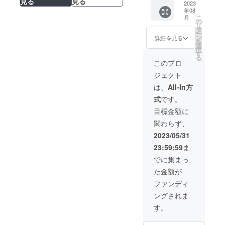
見る
見る
顔）
2023
徒デザ
ます。
る可能
年08
【多治
イン
底面の
性あ
こ
月
見】高
が、繊
の
蓄光材
り。）
リ
校生発
細に彫
タ
は、近
※ご支援
ー
案
刻され
ン
年の
詳細を見る
頂いた
を
「ビー
ており
選
SDGｓ
方に
択
ルが進
ます。
す
の取り
は、
る
むグラ
グラス
組みか
このプロ
メール
ス」で
底面
ら、弊
にてお
ジェクト
頑張っ
は、弊
社も月
知らせ
た1日の
社の特
光グラ
は、
All-In方
致しま
夜を楽
許技術
スを作
す！弊
式
です。
しく過
によ
成する
社HP・
ごして
り、底
際に出
目標金額に
インス
ほし
面に暗
てしま
タグラ
関わらず、
い！ グ
闇で光
う、蓄
ムでも
ラス側
る蓄光
光屑を
2023/05/31
開催ま
面は、
材を埋
混ぜ込
たは中
23:59:59
ま
サンド
め込ん
んでお
止のご
ブラス
でおり
りま
でに集まっ
案内を
で多治
ます。
す。そ
致しま
た金額が
見西高
底面の
れによ
す。
校美術
蓄光材
り、
ファンディ
部の生
は、近
様々な
ングされま
徒デザ
年の
色の蓄
イン
SDGｓ
光屑が
す。
が、繊
の取り
様々な
細に彫
組みか
色に光