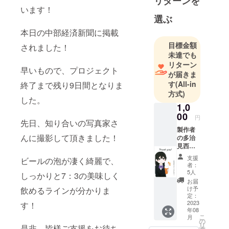
リターンを
＆蓄光で新
います！
しいグラス
選ぶ
を中心とし
本日の中部経済新聞に掲載
た商品を開
目標金額
されました！
発製造して
未達でも
リターン
早いもので、プロジェクト
が届きま
す
(All-in
終了まで残り9日間となりま
方式)
した。
1,0
00
円
先日、知り合いの写真家さ
製作者
んに撮影して頂きました！
の多治
見西高
等学校
支援
ビールの泡が凄く綺麗で、
美術部
者：
生徒さ
5人
しっかりと7：3の美味しく
んによ
お届
るお礼
け予
飲めるラインが分かりま
状。 第
定：
21回
2023
す！
年08
「多治
こ
月
見
の
リ
是非、皆様ご支援をお待ち
「き」