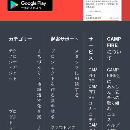
熱ガラ
スでは
ありま
せん。
加工品
につ
き、食
器洗洗
カテゴリー
起案サポート
サ
CAMP
浄機は
ご使用
ー
FIRE
いただ
テク
ま
プ
ス
ビ
につい
けませ
ノロ
ち
ロ
タ
ス
て
ん。 手
ジー
づ
ジ
ッ
加工の
・ガ
く
ェ
フ
ため、
CAM
CAMP
多少製
ジェ
り
ク
に
PFI
FIREと
品のバ
ット
・
ト
相
RE
は
ラつき
地
を
談
がござ
CAM
あんし
域
作
す
いま
PFI
ん・安
活
る
る
す。 月
RE
全への
光工房
性
資
コ
取り組
化
料
ミュ
み
プロ
音
請
ニ
ニュー
ダク
楽
求
ティ
ス
ト
CAM
ヘルプ
クラウドファ
フー
チ