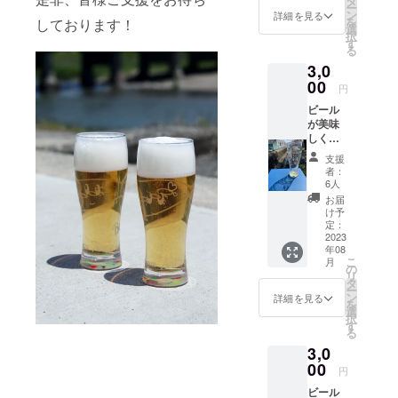
タ
ー
業展」
ン
詳細を見る
を
しております！
の招待
選
択
状。
す
る
（招待
3,0
状は年
末にお
00
円
届けし
ビール
ます。
が美味
ご来場
しく飲
の交通
めるグ
費は含
支援
ラス
まれて
者：
男性顔
おりま
6人
【多治
せ
お届
見】高
ん。）
け予
校生発
※イベン
定：
案
2023
トが変
年08
「ビー
更・中
こ
月
ルが進
止に
の
リ
むグラ
なった
タ
ー
ス」で
として
ン
詳細を見る
を
頑張っ
も、返
選
択
た1日の
金はで
す
る
夜を楽
きませ
3,0
しく過
ん。 第
ごして
00
21回
円
ほし
「多治
ビール
い！
見