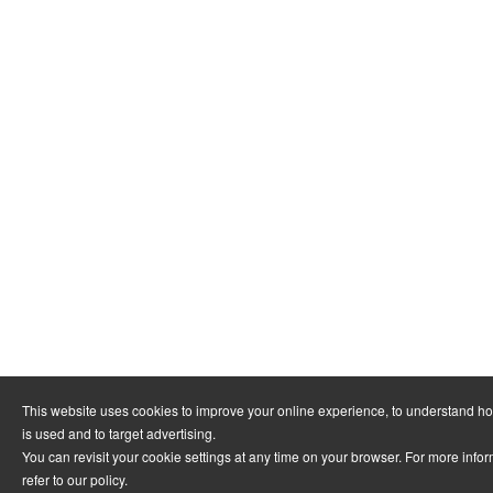
This website uses cookies to improve your online experience, to understand h
is used and to target advertising.
You can revisit your cookie settings at any time on your browser. For more info
refer to
our policy
.