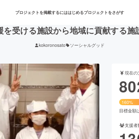
プロジェクトを掲載するには
はじめる
プロジェクトをさがす
援を受ける施設から地域に貢献する施
kokoronosato
ソーシャルグッド
注目のリターン
注目の新着プロジェクト
募集終了が近いプロジェクト
も
現在の
音楽
舞台・パフォーマンス
80
ゲーム・サービス開発
フード・飲食店
160%
書籍・雑誌出版
アニメ・漫画
目標金額は5
支援者
チャレンジ
ビューティー・ヘルスケ
13