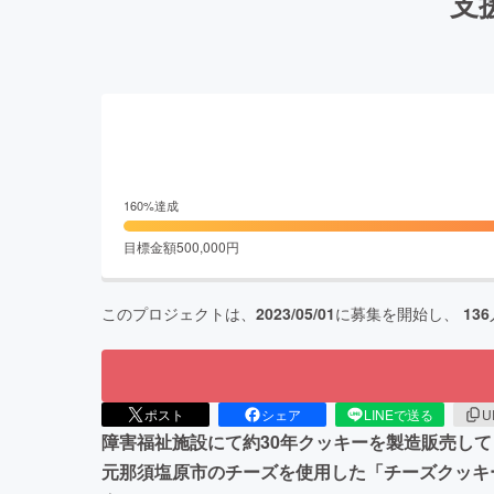
支
160
%達成
目標金額
500,000
円
このプロジェクトは、
2023/05/01
に募集を開始し、
136
ポスト
シェア
LINEで送る
U
障害福祉施設にて約30年クッキーを製造販売し
元那須塩原市のチーズを使用した「チーズクッキ