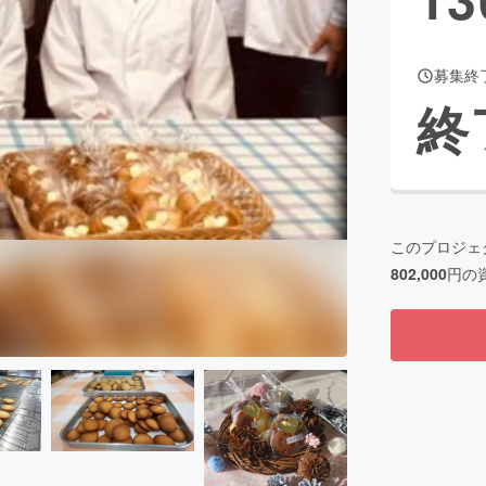
募集終
CAMPFIRE for Social Good
CAMPFIRE Creation
終
CAMPFIREふるさと納税
machi-ya
コミュニティ
このプロジェ
802,000
円の