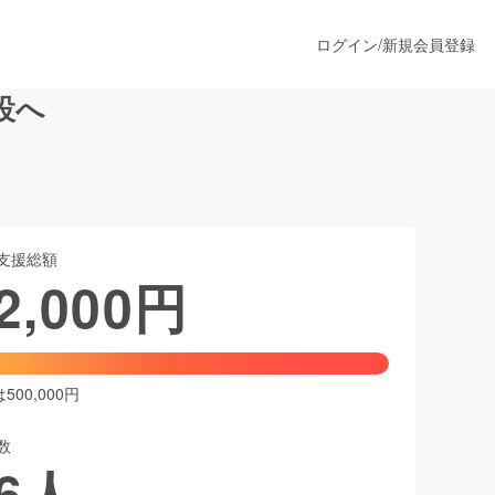
ログイン
/
新規会員登録
設へ
うすぐ公開されます
支援総額
プロダクト
2,000
円
ファッション
スポーツ
00,000円
数
ア
ソーシャルグッド
6
人