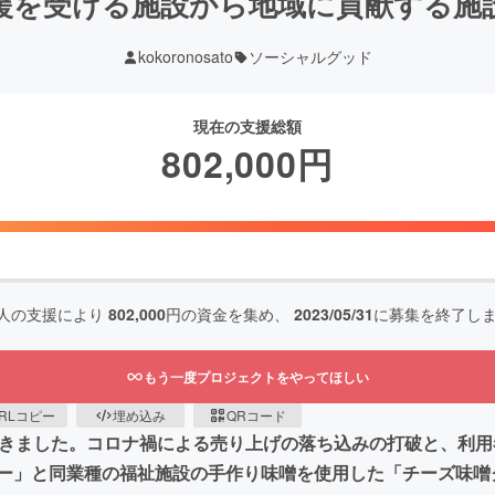
援を受ける施設から地域に貢献する施
kokoronosato
ソーシャルグッド
現在の支援総額
802,000
円
人の支援により
802,000
円の資金を集め、
2023/05/31
に募集を終了し
もう一度プロジェクトをやってほしい
RLコピー
埋め込み
QRコード
てきました。コロナ禍による売り上げの落ち込みの打破と、利
ー」と同業種の福祉施設の手作り味噌を使用した「チーズ味噌