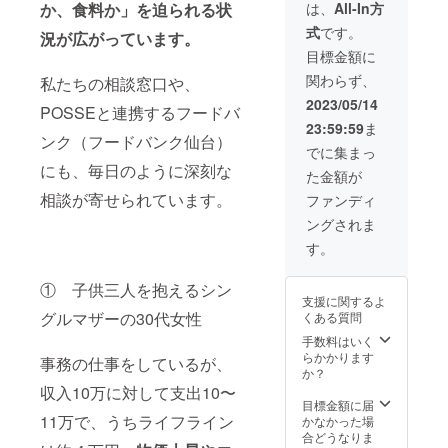
は、
All-In方
か、食料か」を迫られる状
式
です。
況が広がっています。
目標金額に
関わらず、
私たちの相談窓口や、
2023/05/14
POSSEと連携するフードバ
23:59:59
ま
ンク（フードバンク仙台）
でに集まっ
にも、毎日のように深刻な
た金額が
相談が寄せられています。
ファンディ
ングされま
す。
① 子供三人を抱えるシン
支援に関するよ
グルマザーの30代女性
くある質問
手数料はいく
らかかります
事務の仕事をしているが、
か？
収入10万に対して支出10〜
目標金額に届
11万で、うちライフライン
かなかった場
合どうなりま