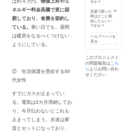
は約４万円。
物価上昇やエ
すか？
ネルギー料金高騰で更に困
支援で困った
時はどこに相
窮しており、食費を節約し
談したらいい
ですか？
ている。
寒い日でも、昼間
は暖房をなるべくつけない
ヘルプページを
見る
ようにしている。
このプロジェクト
の問題報告は
こち
ら
よりお問い合わ
② 生活保護を受給する50
せください
代女性
すでにガスが止まってい
る。電気は2カ月滞納してお
り、今月払わないとこれも
止まってしまう。水道は家
賃とセットになっており、