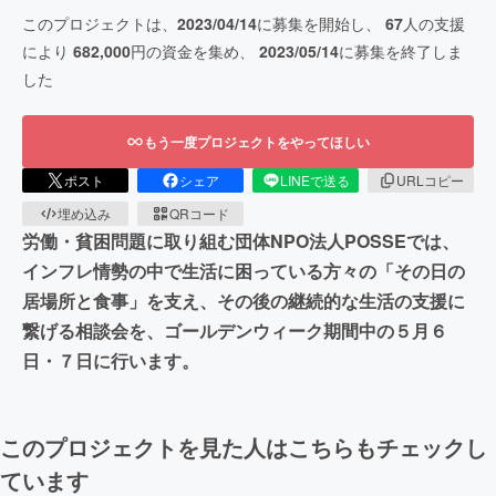
このプロジェクトは、
2023/04/14
に募集を開始し、
67
人の支援
により
682,000
円の資金を集め、
2023/05/14
に募集を終了しま
した
もう一度プロジェクトをやってほしい
ポスト
シェア
LINEで送る
URLコピー
埋め込み
QRコード
労働・貧困問題に取り組む団体NPO法人POSSEでは、
インフレ情勢の中で生活に困っている方々の「その日の
居場所と食事」を支え、その後の継続的な生活の支援に
繋げる相談会を、ゴールデンウィーク期間中の５月６
日・７日に行います。
このプロジェクトを見た人はこちらもチェックし
ています