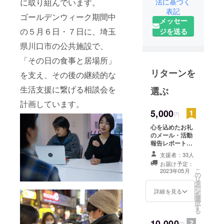
に取り組んでいます。
法に基づく
していま
表記
ゴールデンウィーク期間中
す。最近で
メッセー
はブラック
の５月６日・７日に、埼玉
ジを送る
企業で使い
県川口市の公共施設で、
捨てにされ
「その日の食事と居場所」
た正社員か
リターンを
らの相談が
を支え、その後の継続的な
多く、年間
生活支援に繋げる相談会を
選ぶ
約3000件の
計画しています。
無料労働相
5,000
円
談に対応し
心を込めたお礼
ながら、働
のメール・活動
きやすい労
報告レポートを
働環境を築
送らせていただ
支援者：33人
きます。
くために取
お届け予定：
こ
2023年05月
り組んでい
の
リ
ます。
タ
ー
ン
詳細を見る
を
選
択
す
る
10,000