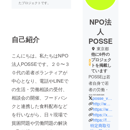
たプロジェクトです。
NPO法
人
自己紹介
POSSE
東京都
他に6件の
こんにちは。私たちはNPO
プロジェク
法人POSSEです。２０〜３
トを掲載し
ています
０代の若者ボランティアが
POSSEは若
中心となり、電話やLINEで
者自身で若
の生活・労働相談の受付、
者の労働・
貧困問題に
相談会の開催、フードバン
posse_volunteer
取り組むこ
http://www.npoposse.jp/
クと連携した食料配布など
とをコンセ
https://www.instagram.com/npo_posse/
を行いながら、日々現場で
https://x.com/POSSE_mag
プトに、東
https://foreignworkersupport.wixsite.com/mysite
京と仙台を
貧困問題や労働問題の解決
特定商取引
中心に活動