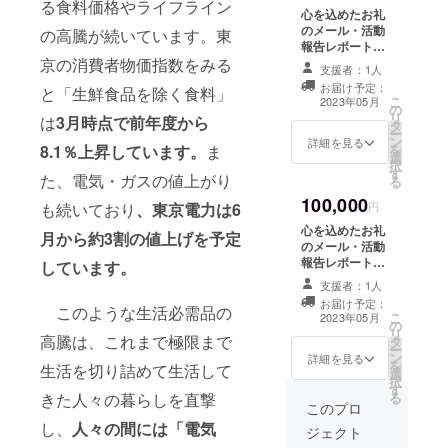
る食料価格やライフライン
心を込めたお礼
のメール・活動
の高騰が続いています。東
報告レポートを
送らせていただ
京の消費者物価指数をみる
支援者：1人
きます。
お届け予定：
と「生鮮食品を除く食料」
こ
2023年05月
の
リ
は
3月時点で前年度から
タ
ー
ン
詳細を見る
を
8.1％上昇しています。
ま
選
択
す
た、電気・ガスの値上がり
る
100,000
円
も続いており
、東京電力は6
心を込めたお礼
月から約3割の値上げを予定
のメール・活動
報告レポートを
しています。
送らせていただ
支援者：1人
きます。
お届け予定：
このような生活必需品の
こ
2023年05月
の
リ
高騰は、これまで極限まで
タ
ー
ン
詳細を見る
を
生活を切り詰めて生活して
選
択
す
る
きた人々の暮らしを直撃
このプロ
し、
人々の間には「電気
ジェクト