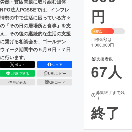
労働・貧困問題に取り組む団体
円
NPO法人POSSEでは、インフレ
まちづくり・地域活性化
情勢の中で生活に困っている方々
の「その日の居場所と食事」を支
CAMPFIRE for Social Good
CAMPFIRE Creation
68%
え、その後の継続的な生活の支援
CAMPFIREふるさと納税
machi-ya
コミュニティ
目標金額は
に繋げる相談会を、ゴールデン
1,000,000円
ウィーク期間中の５月６日・７日
に行います。
支援者数
67
人
ポスト
シェア
LINEで送る
URLコピー
埋め込み
QRコード
募集終了まで残
り
終了