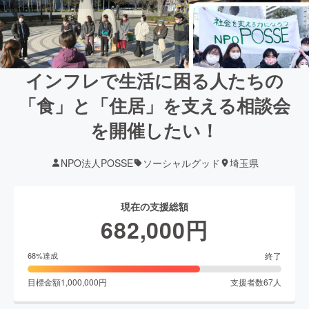
インフレで生活に困る人たちの
「食」と「住居」を支える相談会
を開催したい！
NPO法人POSSE
ソーシャルグッド
埼玉県
現在の支援総額
682,000
円
終了
68
%達成
目標金額
1,000,000
円
支援者数
67
人