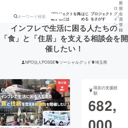
新
ロ
規
グ
会
プロジェクトを掲
はじ
プロジェクト
/
載するには
める
をさがす
イ
員
ン
登
インフレで生活に困る人たちの
録
「食」と「住居」を支える相談会を開
催したい！
人気のプロ
注目のリ
注目の新着プロ
募集終了が近いプ
もうすぐ公開
ジェクト
ターン
ジェクト
ロジェクト
されます
NPO法人POSSE
ソーシャルグッド
埼玉県
アート・写真
音楽
現在の支援総
テクノロジー・ガジェット
ゲーム・サ
額
682,
映像・映画
書籍・雑誌
000
ビジネス・起業
チャレンジ