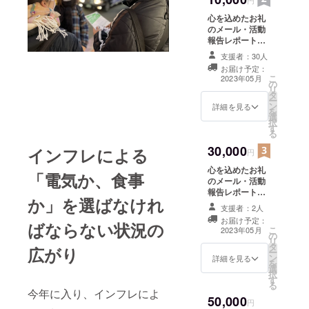
円
心を込めたお礼
のメール・活動
報告レポートを
送らせていただ
支援者：30人
きます。
お届け予定：
こ
2023年05月
の
リ
タ
ー
ン
詳細を見る
を
選
択
す
る
30,000
インフレによる
円
心を込めたお礼
「電気か、食事
のメール・活動
報告レポートを
か」を選ばなけれ
送らせていただ
支援者：2人
きます。
お届け予定：
ばならない状況の
こ
2023年05月
の
リ
タ
広がり
ー
ン
詳細を見る
を
選
択
す
る
今年に入り、インフレによ
50,000
円