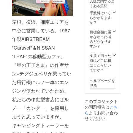
備考欄
支援に関するよ
の本の
にてお
けその
作りま
おりま
告、移
にてお
くある質問
納品
知らせ
テーマ
しょ
す。
動型書
知らせ
後）お
くださ
に合っ
手数料はいく
う！
小惑星
店の出
くださ
およそ
い）。
た本を
らかかります
（例）
３２７
店情
い）。
箱根、横浜、湘南エリアを
１年で
ご用意
か？
あくま
（呑み
報、
す。た
くださ
で店主
助の
『星の
中心に営業している、1967
だし、
い（各
目標金額に届
による
星）：
王子さ
各本棚
小惑星
かなかった場
選書で
お酒や
ま』や
年製AIRSTREAM
は、
＝各本
合どうなりま
す。小
飲み物
サン=テ
『星の
棚につ
すか？
惑星の
に関す
"Caravel"＆NISSAN
グジュ
王子さ
き１名
住人か
る本 ま
ペリに
ま』に
様限定
支援で困った
"LEAF"の移動型カフェ。
らイ
た、ク
関する
出てく
のリ
時はどこに相
メージ
ラウド
情報な
る小惑
『星の王子さま』の作者サ
ターン
談したらいい
される
ファン
どを随
星を
で
ですか？
支援者
ディン
時メー
ン=テグジュペリが乗ってい
テーマ
す）。
様の選
グの進
ルさせ
にしま
一緒に
書のセ
捗報
ヘルプページを
ていた
た飛行機にルノー車のエン
すの
移動型
ンスを
告、移
見る
だきま
で、で
書店の
楽しみ
動型書
ジンが使われていたため、
す
きるだ
本棚を
にして
店の出
（メー
けその
作りま
おりま
私たちの移動型書店にはル
店情
ルが不
このプロジェクト
テーマ
しょ
す。
報、
要な場
の問題報告は
こち
に合っ
ノー「カングー」を採用し
う！
小惑星
『星の
合は、
た本を
ら
よりお問い合わ
（例）
３２８
王子さ
備考欄
ようと思っていますが、
ご用意
あくま
（実業
せください
ま』や
にてお
くださ
で店主
屋の
サン=テ
知らせ
キャンピングトレーラーを
い（各
による
星）：
グジュ
くださ
小惑星
選書で
お金や
ペリに
い）。