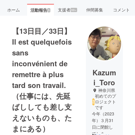
ホーム
支援者
仲間募集
コメント
活動報告
99+
5
【13日目／33日】
Il est quelquefois
sans
inconvénient de
Kazum
remettre à plus
i_Toro
tard son travail.
神奈川県
（仕事には、先延
初めてのプ
ロジェクト
ばししても差し支
です
今年（2023
えないものも、た
年）３月31
まにある）
日に閉館し
てしまった