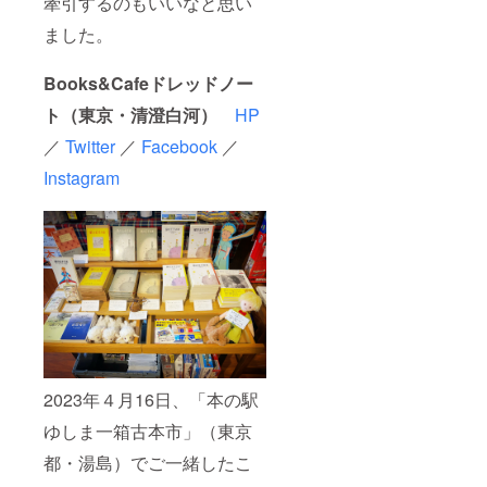
牽引するのもいいなと思い
＝各本
す。小
経済に
関する
棚につ
惑星の
関する
ました。
情報な
き１名
住人か
本 ま
どを随
様限定
らイ
た、ク
時メー
のリ
メージ
Books&Cafeドレッドノー
ラウド
ルさせ
ターン
される
ファン
ていた
ト（東京・清澄白河）
HP
で
支援者
ディン
だきま
す）。
様の選
グの進
す
／
Twitter
／
Facebook
／
一緒に
書のセ
捗報
（メー
移動型
ンスを
告、移
ルが不
Instagram
書店の
楽しみ
動型書
要な場
本棚を
にして
店の出
合は、
作りま
おりま
店情
備考欄
しょ
す。
報、
にてお
う！
小惑星
『星の
知らせ
（例）
３２９
王子さ
くださ
あくま
（点燈
ま』や
い）。
で店主
夫の
サン=テ
による
星）：
グジュ
選書で
仕事に
ペリに
す。小
関する
関する
惑星の
本 ま
情報な
住人か
た、ク
どを随
2023年４月16日、「本の駅
らイ
ラウド
時メー
メージ
ファン
ゆしま一箱古本市」（東京
ルさせ
される
ディン
ていた
都・湯島）でご一緒したこ
支援者
グの進
だきま
様の選
捗報
す