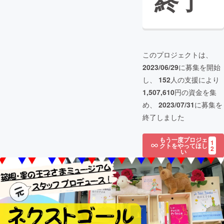
終了
このプロジェクトは、
2023/06/29
に募集を開始
し、
152
人の支援により
1,507,610
円の資金を集
め、
2023/07/31
に募集を
終了しました
もう一度プロジェ
1
クトをやってほし
2
い