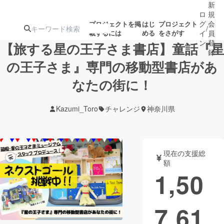
新
ロ
規
グ
会
プロジェクトを掲
はじ
プロジェクト
/
載するには
める
をさがす
イ
員
ン
登
【旅する星の王子さま書店】童話『星
録
の王子さま』専門の移動型書店があ
なたの街に！
人気のプロ
注目のリ
注目の新着プロ
募集終了が近いプ
もうすぐ公開
ジェクト
ターン
ジェクト
ロジェクト
されます
Kazumi_Toro
チャレンジ
神奈川県
アート・写真
音楽
現在の支援総
テクノロジー・ガジェット
ゲーム・サ
額
1,50
映像・映画
書籍・雑誌
7,61
ビジネス・起業
チャレンジ