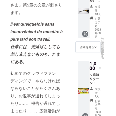
ル】 お
れている古
さま』第5章の文章が刺さり
礼の
支援
本市などに
メール
者：
ます。
をさせ
出店したり
13人
ていた
お届
しています
だきま
け予
Il est quelquefois sans
（リアル店
す。ま
定：
た、ク
2023
舗はありま
inconvénient de remettre à
年08
ラウド
せん）。
こ
月
ファン
plus tard son travail.
の
リ
ディン
もともと本
タ
ー
仕事には、先延ばししても
グの進
ン
詳細を見る
が好きで、
を
捗報
選
択
差し支えないものも、たま
大学卒業後
告、移
す
る
動型書
は、出版社
にある。
1,0
店の出
２社で勤務
店情
00
円
したのち、
報、
初めてのクラウドファン
＼追加
『星の
「死ぬとき
リター
王子さ
ディングで、やらなければ
は『星の王
ン・ネ
ま』や
クスト
サン=テ
ならないことがたくさんあ
子さま』に
支援
ゴール
グジュ
者：
関わってい
り、お返事が遅れてしまっ
挑戦
ペリに
2人
る状態で死
中！／
関する
お届
たり……、報告が遅れてし
「渡り
情報な
け予
にたい！」
鳥コー
どを随
定：
まったり……、広報活動が
と思い、星
ス」：
2023
時メー
年09
【お礼