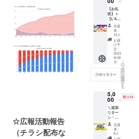
00
金額で
円
クラウ
まった今、
ご支援
ある500
【お礼
ドファ
１件
円のリ
今後は自分
状】＋
ンディ
（1000
ターン
たちから
【L'Am
ングの
円）＝
を設け
usette(
進捗報
１票で
『星の王子
させて
支援
ラ・
告、移
集計さ
いただ
者：
さま』の魅
ミュ
動型書
せてい
34人
きまし
ゼッ
力を伝えに
店の出
ただき
た。
お届
ト)：お
店情
ます。
け予
行きたいと
楽しみ
報、
定：
※アン
思います。
本】 開
2023
『星の
ケート
年08
けるま
王子さ
そのための
結果は
こ
月
で、ど
ま』や
の
訪問先
手段とし
リ
の出版
サン=テ
タ
を決め
ー
て、『星の
社／翻
グジュ
ン
る際に
詳細を見る
を
訳者の
ペリに
選
参考に
王子さま』
択
『星の
関する
す
させて
とその作者
る
王子さ
情報な
いただ
5,0
ま』の
サン=テグ
どを随
きます
残り36
本が
00
時メー
が、出
ジュペリ専
円
入って
ルさせ
店場所
門の移動型
＼追加
いるか
ていた
を確保
リター
分から
だきま
書店を作る
できな
ン・ネ
ない
す
☆広報活動報告
い可能
プロジェク
クスト
「L’Am
（メー
性など
支援
ゴール
トを立ち上
usette(
ルが不
もある
者：
（チラシ配布な
挑戦
ラ・
要な場
8人
ため、
げました。
中！／
ミュ
合は、
訪問を
お届