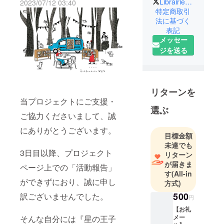
LibrairieB612
2023/07/12 03:40
箱根・星の
特定商取引
王子さま
法に基づく
表記
ミュージア
メッセー
ム最後の広
ジを送る
報担当を務
めていた都
路（とろ）
と申しま
リターンを
す。
当プロジェクトにご支援・
閉館に伴う
選ぶ
ご協力くださいまして、誠
退職で、現
にありがとうございます。
在は
目標金額
「Librairie
未達でも
B612」（り
3日目以降、プロジェクト
リターン
ぶれりびー
が届きま
ページ上での「活動報告」
す
(All-in
ろくいち
ができずにおり、誠に申し
方式)
に）という
500
訳ございませんでした。
屋号の本屋
円
として、各
【お礼
メー
地で開催さ
そんな自分には『星の王子