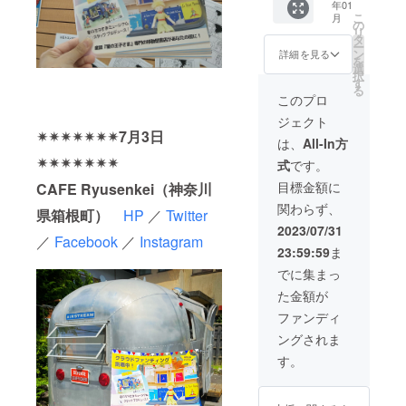
ラウド
年01
【移動
ファン
無
出てく
のリ
メージ
ファン
こ
月
型書店
ディン
料）。
の
る小惑
ターン
される
ディン
リ
での販
グの進
販売期
タ
星を
で
支援者
グの進
ー
売権
捗報
間は移
ン
テーマ
詳細を見る
す）。
様の選
捗報
を
（１箱
告、移
動型書
選
にしま
一緒に
書のセ
告、移
択
分）】
動型書
店完成
す
すの
移動型
ンスを
動型書
る
移動型
店の出
後（代
で、で
このプロ
書店の
楽しみ
店の出
書店で
店情
行販売
きるだ
本棚を
にして
店情
ジェクト
あなた
報、
の本の
けその
作りま
おりま
報、
✴︎✴︎✴︎✴︎✴︎✴︎✴︎7月3日
の本を
『星の
納品
テーマ
は、
All-In方
しょ
す。
『星の
代行販
王子さ
後）お
に合っ
う！
小惑星
✴︎✴︎✴︎✴︎✴︎✴︎✴︎
王子さ
式
です。
売しま
ま』や
およそ
た本を
（例）
３２６
ま』や
す（１
サン=テ
１年で
ご用意
目標金額に
あくま
CAFE Ryusenkei（神奈川
（うぬ
サン=テ
箱分：
グジュ
す。た
くださ
で店主
ぼれ屋
グジュ
関わらず、
20冊程
ペリに
だし、
県箱根町）
HP
／
Twitter
い（各
による
の
ペリに
度。随
関する
各本棚
小惑星
2023/07/31
選書で
星）：
関する
時補充
／
Facebook
／
Instagram
情報な
は、
＝各本
す。小
ファッ
情報な
23:59:59
ま
可能。
どを随
『星の
棚につ
惑星の
ション
どを随
販売手
時メー
王子さ
き１名
でに集まっ
住人か
に関す
時メー
数料は
ルさせ
ま』に
様限定
らイ
る本・
ルさせ
た金額が
無
ていた
出てく
のリ
メージ
自己啓
ていた
料）。
だきま
る小惑
ターン
ファンディ
される
発本 ま
だきま
販売期
す
星を
で
支援者
た、ク
す
ングされま
間は移
（メー
テーマ
す）。
様の選
ラウド
（メー
動型書
ルが不
にしま
一緒に
す。
書のセ
ファン
ルが不
店完成
要な場
すの
移動型
ンスを
ディン
要な場
後（代
合は、
で、で
書店の
楽しみ
グの進
合は、
行販売
備考欄
きるだ
本棚を
にして
捗報