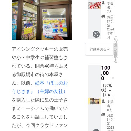
usette(
「Librai
70種類
ン・商
す
支援
ケー
ラ・
rie
以上あ
品名な
者：
（メー
ト］※備
ミュ
B612」
る日本
7人
どはNG
ルが不
考欄に
ゼッ
の２号
語の
です）
お届
要な場
てご回
ト)：お
店とし
『星の
け予
※「星」
合は、
答くだ
楽しみ
て出店
定：
王子さ
は移動
備考欄
さい。
本】＋
2024
するこ
ま』の
型書店
にてお
移動型
年01
【移動
とがで
中から
の車体
知らせ
こ
書店に
月
販売車
きま
の
行ない
に直接
くださ
リ
来てほ
への広
す。
タ
ます
描くこ
い）。
ー
しい／
告掲
アイシングクッキーの販売
『星の
ン
（本は
詳細を見る
とはで
を
行って
載】 移
王子さ
選
古書で
きませ
択
ほしい
や小・中学生の補習塾もさ
動販売
ま』一
す
す）。
ん。
る
ところ
車に、
箱（20
また、
指定さ
れている、開業48年を迎え
はどこ
100
協力者
種類程
クラウ
れた期
です
として
,00
度）や
ドファ
日（9月
る御殿場市の街の本屋さ
か？
お名前
装飾品
0
ンディ
予定）
円
都道府
やロゴ
をお渡
ングの
ん。以前、
絵本『ほしのお
までに
県・市
を掲載
【お礼
しする
進捗報
データ
町村・
させて
状】＋
うじさま』（主婦の友社）
ととも
告、移
もしく
地域・
いただ
【L'Am
に、出
動型書
は紙媒
学校・
を購入した際に星の王子さ
きます
usette(
店の際
店の出
体でお
支援
施設な
（個
ラ・
のご相
店情
送りい
者：
まミュージアムで働いてい
ど、自
人・法
ミュ
談にも
報、
0人
ただく
由にご
人は問
ゼッ
乗りま
『星の
形式に
お届
ることをお話ししていまし
記入く
いませ
ト)：お
す（各
王子さ
け予
なりま
ださ
ん）。
楽しみ
イベン
定：
ま』や
たが、今回クラウドファン
す。
い。理
支援
本】＋
2023
トへの
サン=テ
※「星」
由も併