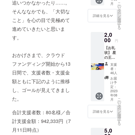
の王子さま
ルさせ
追いつかなかったり……。
こ
月
メー
ていた
の
ミュージア
リ
ル】＋
だきま
タ
そんななかでも、「大切な
ー
ムへの転職
【アン
す
ン
詳細を見る
を
ケート
こと」を心の目で見極めて
（メー
を決意、箱
選
択
参加
ルが不
す
根山内へ
る
進めていきたいと思いま
権】 移
要な場
引っ越しま
2,0
動型書
合は、
す。
店の訪
00
備考欄
した。
円
問先候
にてお
星の王子さ
【お礼
補地を
知らせ
状】 星
決める
まミュージ
くださ
おかげさまで、クラウド
の王子
アン
い）。
アムでは、
さまの
ケート
ファンディング開始から13
ひとり
支援
ご来館され
ポスト
に参加
でも多
者：
カード
日間で、支援者数・支援金
するこ
くの方
46人
る方々に
で感謝
とがで
にご賛
お届
『星の王子
額ともに下記のように推移
のお礼
きま
同いた
け予
状をお
さま』の魅
す。 ※
定：
だき、
し、ゴールが見えてきまし
送りい
2023
リター
私たち
力をお伝え
年08
たしま
ンのお
の活動
た。
こ
月
してきまし
す（ポ
届け予
の
を知っ
リ
スト
定は、
たが、星の
タ
ていた
ー
カード
アン
ン
だくた
合計支援者数：80名様／合
詳細を見る
王子さま
を
の種類
ケート
選
め、
択
ミュージア
は選べ
計支援金額：942,333円（7
結果発
す
CAMPF
る
ませ
表の日
IREの最
ムがなく
月11日時点）
5,0
ん）。
程で
低設定
なってし
また、
す。 ※