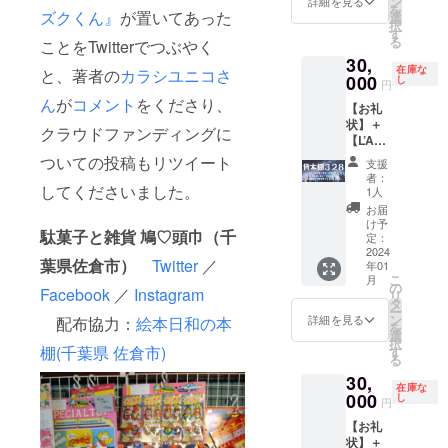
ン
テーマ
詳細を見る
時メー
だきま
を
「王子
（１箱
ズクくん』
が置いてあった
情報な
動型書
選
にしま
ルさせ
す
択
さま」
分）】
どを随
店完成
す
すの
ていた
（メー
る
は夕陽
ことをTwitterでつぶやく
移動型
時メー
後（代
で、で
だきま
ルが不
を見る
30,
書店で
ルさせ
行販売
きるだ
す
要な場
在庫な
と、著者の
カラシユニコさ
たびに
あなた
000
ていた
の本の
し
けその
（メー
合は、
円
いった
の本を
だきま
納品
テーマ
ルが不
備考欄
ん
が
コメント
をくださり、
い何を
【お礼
代行販
す
後）お
に合っ
要な場
にてお
思って
状】＋
売しま
（メー
およそ
た本を
クラウドファンディングに
合は、
知らせ
いたの
【L’Am
す（１
ルが不
１年で
ご用意
備考欄
くださ
でしょ
usette(
箱分：
要な場
す。た
ついての投稿もリツイート
くださ
にてお
い）。
支援
うか。
ラ・
20冊程
合は、
だし、
い（各
者：
知らせ
「星」
ミュ
してくださいました。
度。随
備考欄
各本棚
1人
小惑星
くださ
ひとつ
ゼッ
時補充
にてお
は、
＝各本
お届
い）。
ひとつ
ト)：お
可能。
知らせ
『星の
け予
棚につ
に込め
駄菓子と雑貨 鳩♡頭巾（千
楽しみ
販売手
定：
くださ
王子さ
き１名
られた
本】＋
2024
数料は
い）。
ま』に
様限定
葉県佐倉市）
Twitter
／
支援者
年01
【移動
無
出てく
のリ
こ
月
の方々
型書店
料）。
の
る小惑
ターン
Facebook
／
Instagram
リ
の思い
での販
販売期
タ
星を
で
ー
ととも
売権
間は移
ン
テーマ
詳細を見る
配布協力：
絵本日和の本
す）。
を
に、移
（１箱
動型書
選
にしま
一緒に
択
動型書
分）】
店完成
棚(千葉県 佐倉市)
す
すの
移動型
る
店を走
移動型
後（代
で、で
書店の
らせて
30,
書店で
行販売
きるだ
本棚を
在庫な
いきた
あなた
000
の本の
し
けその
作りま
円
いと思
の本を
納品
テーマ
しょ
いま
【お礼
代行販
後）お
に合っ
う！
す。 ＼
状】＋
売しま
およそ
た本を