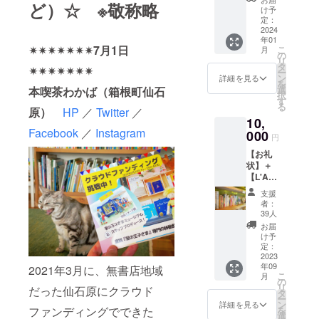
ど）☆ ※敬称略
星の王子さ
「44回
ゼッ
備考欄
け予
確約す
目の夕
ト)：お
定：
まミュージ
にてお
るもの
陽コー
2024
楽しみ
知らせ
ではあ
アムがなく
年01
ス」：
本」を
くださ
りませ
✴︎✴︎✴︎✴︎✴︎✴︎✴︎7月1日
こ
月
なってし
【お礼
１冊お
の
い）。
ん。 ク
リ
メー
送りい
タ
まっても、
ラウド
✴︎✴︎✴︎✴︎✴︎✴︎✴︎
ー
ル】＋
たしま
ン
詳細を見る
ファン
星の王子さ
を
【移動
す（本
選
本喫茶わかば（箱根町仙石
ディン
択
型書店
まミュージ
は古書
す
グの過
る
にあな
原）
HP
／
Twitter
／
で
程で、
アムで得た
10,
たの描
す）。
すでに
経験と知
Facebook
／
Instagram
いた
000
どの本
移動型
円
「星」
が入っ
識、何よ
書店を
【お礼
を載せ
ている
されて
り、私たち
状】＋
る権】
かは分
いる
【L'Am
の心には
移動型
かりま
方々に
usette(
書店に
せん
「星の王子
お話を
支援
ラ・
あなた
が、
者：
聞く機
さま」がい
ミュ
が描い
「大切
39人
会があ
ゼッ
た
ます。
なこと
お届
りまし
ト)：お
「星」
は、目
け予
たが、
皆様と一緒
楽しみ
を掲載
定：
に見え
出店料
に『星の王
本】＋
2023
させて
な
や交通
年09
【選書
2021年3月に、無書店地域
いただ
い」。
子さま』を
費など
こ
月
サービ
きま
の
きっと
の経費
次世代に伝
リ
だった仙石原にクラウド
ス（解
す。 ※
タ
あなた
が活動
ー
説付
えていく活
ご支援
ン
にとっ
詳細を見る
の足か
を
ファンディングでできた
き）】
１件
選
て大切
動ができれ
せに