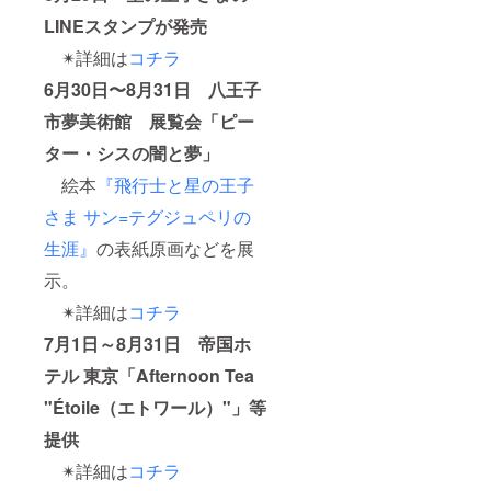
LINEスタンプが発売
✴︎詳細は
コチラ
6月30日〜8月31日
八王子
市夢美術館 展覧会「ピー
ター・シスの闇と夢」
絵本
『飛行士と星の王子
さま サン=テグジュペリの
生涯』
の表紙原画などを展
示。
✴︎詳細は
コチラ
7月1日～8月31日
帝国ホ
テル 東京「Afternoon Tea
"Étoile（エトワール）"」等
提供
✴︎詳細は
コチラ