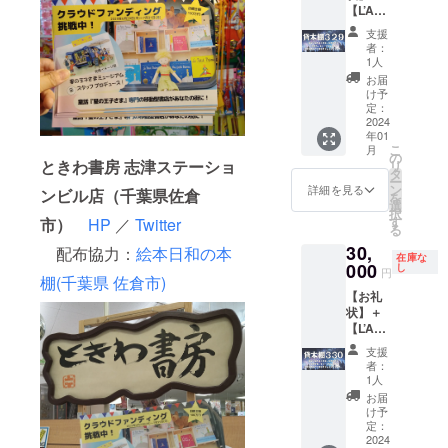
（例）
他人が
【L’Am
す（１
１年で
ご用意
あくま
見たら
usette(
箱分：
す。た
くださ
で店主
支援
ただの
ラ・
20冊程
だし、
い（各
者：
による
ありふ
ミュ
度。随
各本棚
1人
小惑星
選書で
れた
ゼッ
時補充
は、
＝各本
お届
す。小
星。だ
ト)：お
可能。
『星の
け予
棚につ
惑星の
けど、
楽しみ
販売手
定：
王子さ
き１名
住人か
あなた
本】＋
2024
数料は
ま』に
様限定
らイ
年01
にだけ
【移動
無
出てく
のリ
メージ
こ
月
は分か
型書店
料）。
の
る小惑
ターン
される
ときわ書房 志津ステーショ
リ
る特別
での販
販売期
タ
星を
で
支援者
ー
な
売権
間は移
ン
テーマ
詳細を見る
す）。
ンビル店（千葉県佐倉
様の選
を
「星」
（１箱
動型書
選
にしま
一緒に
書のセ
択
を移動
分）】
店完成
す
すの
市）
HP
／
Twitter
移動型
ンスを
る
型書店
移動型
後（代
で、で
書店の
楽しみ
30,
に載せ
書店で
配布協力：
絵本日和の本
行販売
きるだ
本棚を
にして
在庫な
て走り
あなた
000
の本の
し
けその
作りま
円
おりま
棚(千葉県 佐倉市)
ます！
の本を
納品
テーマ
しょ
す。
【お礼
／ ま
代行販
後）お
に合っ
う！
小惑星
状】＋
た、お
売しま
およそ
た本を
（例）
３２５
【L’Am
礼の
す（１
１年で
ご用意
あくま
（王さ
usette(
メール
箱分：
す。た
くださ
で店主
支援
まの
ラ・
をさせ
20冊程
だし、
い（各
者：
による
星）：
ミュ
ていた
度。随
各本棚
1人
小惑星
選書で
政治に
ゼッ
だきま
時補充
は、
＝各本
お届
す。小
関する
ト)：お
す。ま
可能。
『星の
け予
棚につ
惑星の
本 ま
楽しみ
た、ク
販売手
定：
王子さ
き１名
住人か
た、ク
本】＋
2024
ラウド
数料は
ま』に
様限定
らイ