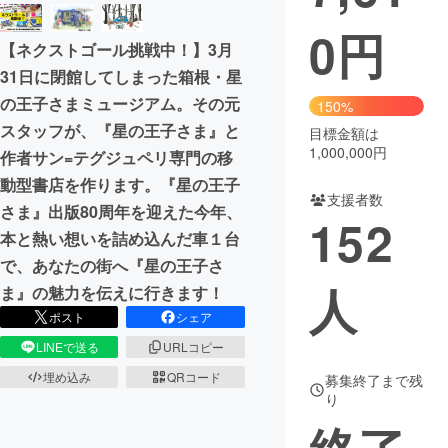
0
円
まちづくり・地域活性化
【ネクストゴール挑戦中！】3月
31日に閉館してしまった箱根・星
CAMPFIRE for Social Good
CAMPFIRE Creation
の王子さまミュージアム。その元
150%
CAMPFIREふるさと納税
machi-ya
コミュニティ
スタッフが、『星の王子さま』と
目標金額は
1,000,000円
作者サン=テグジュペリ専門の移
動型書店を作ります。『星の王子
支援者数
さま』出版80周年を迎えた今年、
152
本と熱い想いを詰め込んだ車１台
で、あなたの街へ『星の王子さ
人
ま』の魅力を伝えに行きます！
ポスト
シェア
LINEで送る
URLコピー
埋め込み
QRコード
募集終了まで残
り