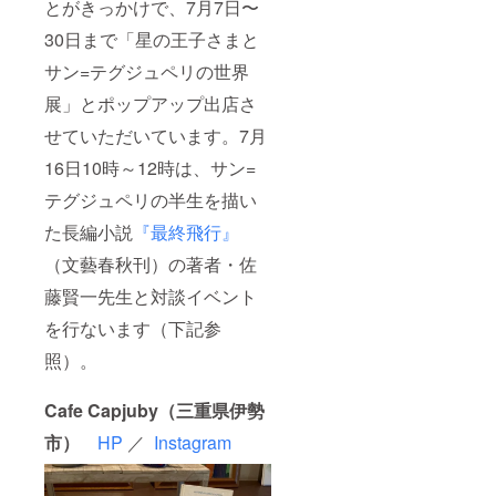
とがきっかけで、7月7日〜
書のセ
告、移
（メー
ンスを
動型書
ルが不
30日まで「星の王子さまと
楽しみ
店の出
要な場
にして
店情
合は、
サン=テグジュペリの世界
おりま
報、
備考欄
す。
『星の
展」とポップアップ出店さ
にてお
小惑星
王子さ
知らせ
３３０
せていただいています。7月
ま』や
くださ
（地理
サン=テ
い）。
16日10時～12時は、サン=
学者の
グジュ
星）：
ペリに
テグジュペリの半生を描い
地理に
関する
関する
情報な
た長編小説
『最終飛行』
本 ま
どを随
た、ク
時メー
（文藝春秋刊）の著者・佐
ラウド
ルさせ
ファン
藤賢一先生と対談イベント
ていた
ディン
だきま
を行ないます（下記参
グの進
す
捗報
（メー
照）。
告、移
ルが不
動型書
要な場
店の出
合は、
Cafe Capjuby（三重県伊勢
店情
備考欄
報、
にてお
市）
HP
／
Instagram
『星の
知らせ
王子さ
くださ
ま』や
い）。