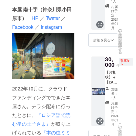
度。随
ルが不
事前に
ので、
1人
ングす
てくだ
ゼッ
時補充
要な場
ご相談
事前に
お届
る費用
本屋 南十字（神奈川県小田
さい！
ト)：お
可能。
合は、
くださ
ご相談
け予
（35万
／ ま
楽しみ
販売手
定：
備考欄
い（移
くださ
原市）
HP
／
Twitter
／
円程
た、お
本】＋
2024
数料は
にてお
動型書
い。 ま
度）で
年01
礼の
【移動
無
知らせ
店は来
た、ク
Facebook
／
Instagram
は、実
こ
月
メール
型書店
料）。
の
くださ
ませ
ラウド
は車体
リ
をさせ
での販
販売期
タ
い）。
ん）。
ファン
をフル
ー
ていた
売権
間は移
ン
また、
ディン
詳細を見る
ラッピ
を
だきま
（１箱
動型書
選
クラウ
グの進
ングで
択
す。ま
分）】
店完成
す
ドファ
捗報
きませ
る
た、ク
移動型
後（代
ンディ
告、移
ん。そ
30,
ラウド
書店で
行販売
ングの
動型書
在庫な
のた
ファン
あなた
000
の本の
し
進捗報
店の出
円
め、こ
ディン
の本を
納品
告、移
店情
ちらの
【お礼
グの進
代行販
後）お
動型書
報、
ご支援
状】＋
捗報
売しま
およそ
店の出
『星の
は、主
【L’Am
告、移
す（１
１年で
店情
王子さ
に移動
usette(
動型書
箱分：
2022年10月に、クラウド
す。た
報、
ま』や
支援
型書店
ラ・
店の出
20冊程
だし、
『星の
サン=テ
者：
のラッ
ミュ
ファンディングでできた本
店情
度。随
各本棚
1人
王子さ
グジュ
ピング
ゼッ
報、
時補充
は、
ま』や
ペリに
お届
を充実
屋さん。チラシ配布に行っ
ト)：お
『星の
可能。
『星の
け予
サン=テ
関する
させる
楽しみ
王子さ
販売手
定：
王子さ
グジュ
情報な
たときに、
『ロシア語で読
ために
本】＋
2024
ま』や
数料は
ま』に
ペリに
どを随
使用さ
年01
【移動
サン=テ
無
出てく
関する
時メー
む星の王子さま』
が取り上
こ
せてい
月
型書店
グジュ
料）。
の
る小惑
情報な
ルさせ
リ
ただき
での販
ペリに
販売期
タ
星を
げられている
『本の虫ミミ
どを随
ていた
ー
ます。
売権
関する
間は移