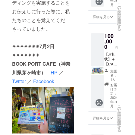
年08
時、必
【店主
出店は
ディングを実施することを
グジュ
はカ
こ
せてご
月
ず備考
呼び出
支援者
の
ペリに
ラー・
リ
記入い
お伝えしに行った際に、私
欄に掲
し権】
自身で
タ
関する
モノク
ー
ただけ
載を希
『星の
行なっ
ン
情報な
詳細を見る
ロを問
を
ます
たちのことを覚えてくだ
望され
王子さ
てくだ
選
どを随
いませ
択
と、私
るお名
ま』や
さ
す
時メー
ん。 ※
さっていました。
る
たちの
前をご
サン=テ
い）。
ルさせ
デザイ
「行き
100
記入く
グジュ
売り上
ていた
ンの段
た
ださ
ペリに
,00
げは支
だきま
階で、
い！」
い。
ついて
援者の
0
✴︎✴︎✴︎✴︎✴︎✴︎✴︎7月2日
す
「星」
円
という
『星の
の講演
ものに
（メー
の形状
気持ち
王子さ
会・読
【お礼
✴︎✴︎✴︎✴︎✴︎✴︎✴︎
なりま
ルが不
や太
が増す
ま』や
書会・
状】＋
すが、
要な場
さ、色
と思い
BOOK PORT CAFE（神奈
サン=テ
勉強会
【L'Am
イベン
合は、
などを
ます。
グジュ
などの
usette(
ト出店
備考欄
調整さ
支援
川県茅ヶ崎市）
HP
／
※アン
ペリに
ため
ラ・
にかか
にてお
せてい
者：
ケート
関連書
に、店
ミュ
る経費
知らせ
1人
ただく
Twitter
／
Facebook
結果は
籍の版
主を呼
ゼッ
も支援
くださ
可能性
お届
集計・
元であ
ぶこと
ト)：お
者の負
い）。
け予
があり
公開い
る場合
ができ
楽しみ
担とな
定：
ます。
たしま
は、移
ます。
本】＋
2024
りま
※移動型
す。回
年01
動販売
呼び出
【移動
す。 ま
書店の
こ
答内容
月
車での
し権の
型書店
た、ク
の
どこに
リ
の一部
宣伝・
期間
呼び出
ラウド
タ
掲載す
ー
は、個
販売の
は、ク
し権】
ファン
ン
詳細を見る
るか選
を
人情報
機会を
ラウド
イベン
ディン
選
ぶこと
択
を除い
設けさ
ファン
トなど
グの進
す
はでき
る
て公開
せてい
ディン
のため
捗報
ませ
させて