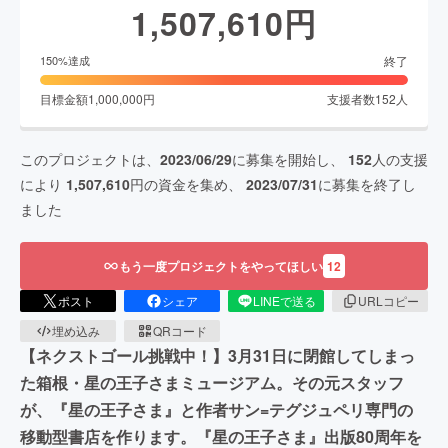
1,507,610
円
終了
150
%達成
目標金額
1,000,000
円
支援者数
152
人
このプロジェクトは、
2023/06/29
に募集を開始し、
152
人の支援
により
1,507,610
円の資金を集め、
2023/07/31
に募集を終了し
ました
もう一度プロジェクトをやってほしい
12
ポスト
シェア
LINEで送る
URLコピー
埋め込み
QRコード
【ネクストゴール挑戦中！】3月31日に閉館してしまっ
た箱根・星の王子さまミュージアム。その元スタッフ
が、『星の王子さま』と作者サン=テグジュペリ専門の
移動型書店を作ります。『星の王子さま』出版80周年を