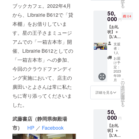
択
あなた
（5000
す
な１冊
なって
ブックカフェ。2022年4月
る
ばと思って
にぴっ
円）＝
になる
いるこ
50,
たりの
星１個
いますの
でしょ
から、Librairie B612で「貸
とは否
残り4
『星の
000
です。
う。 ま
円
めませ
で、ぜひご
王子さ
※44個限
本棚」をお借りしていま
た、ク
ん。こ
【お礼
協力いただ
ま』の
定のリ
ラウド
ちらの
状】＋
す。星の王子さまミュージ
選書を
ターン
ファン
けますと幸
「渡り
【L'Am
行な
です
ディン
鳥コー
いです。
アムでの「一箱古本市」開
usette(
い、そ
（「王
グの進
支援
ス」で
ラ・
の本を
子さ
捗報
者：
いただ
催、Librairie B612としての
ミュ
お送り
ま」が
1人
告、移
きまし
ゼッ
いたし
ある一
動型書
お届
「一箱古本市」への参加、
たご支
ト)：お
ます
日に見
け予
店の出
援は、
楽しみ
（店主
定：
た夕陽
今回のクラウドファンディ
店情
主に移
本】＋
2023
による
の回数
報、
動型書
年09
【「Lib
解説付
ング実施において、店主の
と同じ
『星の
店出店
こ
月
rairie
き）。
の
個数で
王子さ
の際の
リ
廣田いとよさんは常に私た
B612」
選書作
タ
す）
ま』や
交通費
ー
２号店
業は、
ン
※「星」
詳細を見る
サン=テ
（ガゾ
を
ちに寄り添ってくださいま
出店
メール
選
以外を
グジュ
リン
択
権】 各
やオン
す
掲載す
ペリに
した。
代・高
る
地で開
ライン
ること
関する
速代な
50,
催され
など希
はでき
情報な
ど）に
ている
000
望に合
ません
どを随
武藤書店（静岡県御殿場
円
使用さ
「一箱
わせた
（ロ
時メー
せてい
【お礼
古本
方法
市）
HP
／
Facebook
ゴ・お
ルさせ
ただき
状】＋
市」な
で、基
名前・
ていた
ます。
【L'Am
どに
本的に
サイ
だきま
［アン