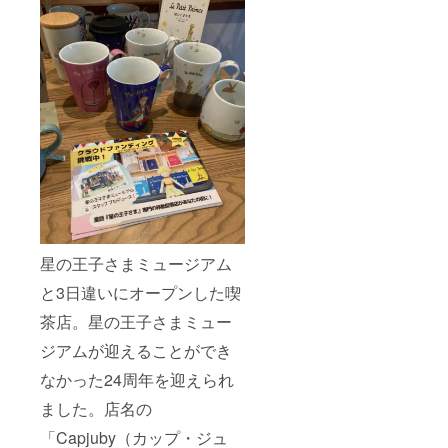
サン=テ
グジュ
ペリに
関する
情報な
どを随
時メー
ルさせ
ていた
だきま
す
（メー
ルが不
要な場
合は、
備考欄
星の王子さまミュージアム
にてお
知らせ
と3日違いにオープンした喫
くださ
い）。
茶店。星の王子さまミュー
ジアムが迎えることができ
なかった24周年を迎えられ
ました。店名の
「Capjuby（カップ・ジュ