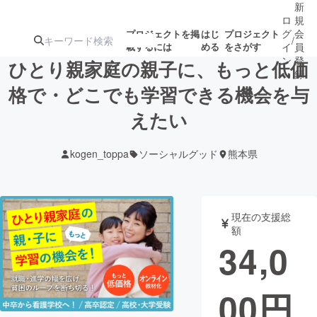
新
ロ
規
グ
会
プロジェクトを掲
はじ
プロジェクト
/
載するには
める
をさがす
イ
員
ン
登
ひとり親家庭の親子に、もっと低価
録
格で・どこでも学習できる機会を与
えたい
人気のプロ
注目のリ
注目の新着プロ
募集終了が近いプ
もうすぐ公開
ジェクト
ターン
ジェクト
ロジェクト
されます
kogen_toppa
ソーシャルグッド
熊本県
アート・写真
音楽
現在の支援総
テクノロジー・ガジェット
ゲーム・サ
額
34,0
映像・映画
書籍・雑誌
00
円
ビジネス・起業
チャレンジ