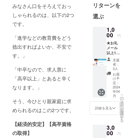
リターンを
みなさん口をそろえておっ
しゃられるのは、以下の2つ
選ぶ
です。
1,0
00
円
「進学などの教育費をどう
★お礼
捻出すればよいか、不安で
メール
以上1点
す。」
を心を
支援
込めて
者：
お届け
3人
「中卒なので、求人票に
しま
お届
す。
「高卒以上」とあると辛く
け予
定：
なります。」
2024
年04
こ
月
の
リ
そう、今ひとり親家庭に求
タ
ー
ン
詳細を見る
められるのはこの2つです。
を
選
択
す
る
【経済的安定】【高卒資格
3,0
00
の取得】
円