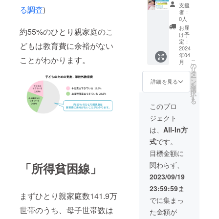
させた
に支援
名以外
支援
る調査
)
いペー
者とし
を使用
者：
ジアド
てお名
される
0人
レスを
前を掲
場合は
お届
約55%のひとり親家庭のこ
【備考
載＋リ
実際の
け予
欄】に
ンクを
人物や
定：
どもは教育費に余裕がない
ご入力
設定（1
2024
キャラ
年04
くださ
年間）
クター
ことがわかります。
こ
月
い。 ※
★お礼
と同じ
の
リ
ハンド
メール
名前に
タ
ー
ルネー
★活動
するの
ン
詳細を見る
を
ムやペ
報告書
はお控
選
択
ンネー
（メー
えくだ
す
る
ム、イ
ル添
さい。
このプロ
ニシャ
付） ①
※また
ジェクト
ルや企
掲載を
「リン
業名も
希望す
クさせ
は、
All-In方
可能で
るお名
たい
式
です。
す。 ※
前と ②
ページ
大変恐
リンク
アドレ
目標金額に
れ入り
させた
ス」に
関わらず、
「所得貧困線」
ます
いペー
他者が
が、本
ジアド
作られ
2023/09/19
名以外
レスを
たペー
23:59:59
ま
を使用
【備考
ジを使
まずひとり親家庭数141.9万
される
欄】に
用する
でに集まっ
場合は
ご入力
ことは
世帯のうち、母子世帯数は
た金額が
実際の
くださ
お控え