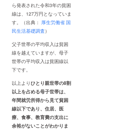
でござ
ら発表された令和3年の貧困
いま
す。）
線は、127万円となっていま
す。（出典：
厚生労働省 国
民生活基礎調査
）
父子世帯の平均収入は貧困
線を越えていますが、母子
世帯の平均収入は貧困線以
下です。
以上より
ひとり親世帯の8割
以上を占める母子世帯は、
年間就労所得から見て貧困
線以下であり、住居、医
療、食事、教育費の支出に
余裕がないことがわかりま