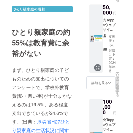
る
掲載を
ます
50,
希望す
が、本
るお名
000
名以外
円
前と ②
を使用
☆Topp
リンク
される
aウェブ
させた
場合は
サイト
ひとり親家庭の約
いペー
実際の
に支援
ジアド
人物や
支援
者とし
レスを
キャラ
55%は教育費に余
者：
てお名
【備考
クター
0人
前を掲
欄】に
と同じ
お届
裕がない
載＋リ
ご入力
名前に
け予
ンクを
くださ
定：
するの
設定（6
2024
い。 ※
はお控
年04
か月
ハンド
えくだ
まず、ひとり親家庭の子ど
こ
月
間） ★
ルネー
の
さい。
リ
お礼
ムやペ
タ
ものための支出についての
ー
メール
ンネー
ン
詳細を見る
を
★活動
アンケートで、学校外教育
ム、イ
選
択
報告書
ニシャ
す
る
費(塾・習い事)が十分まかな
（メー
ルや企
100
ル添
業名も
えるのは19.5%、ある程度
付） ①
,00
可能で
掲載を
す。 ※
0
支出できているが24.6%で
円
希望す
大変恐
るお名
☆Topp
れ入り
す。(出典：
厚労省H27ひと
前と ②
aウェブ
ます
リンク
サイト
り親家庭の生活状況に関す
が、本