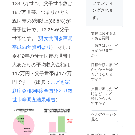
人物や
い。 ※
くださ
ファンディ
123.2万世帯、父子世帯数は
キャラ
ハンド
い。
ングされま
クター
ルネー
（企業
18.7万世帯。つまりひとり
と同じ
ムやペ
様の
す。
親世帯の8割以上(86.8％)が
名前に
ンネー
ウェブ
するの
ム、イ
サイト
母子世帯で、13.2%が父子
はお控
ニシャ
や個人
支援に関するよ
えくだ
ルや企
facebo
世帯です。 (
男女共同参画局
くある質問
さい。
業名も
okなど
※また
可能で
へのリ
手数料はいく
平成28年資料より
) そして
「リン
す。 ※
ンクを
らかかります
クさせ
大変恐
想定し
か？
令和2年の母子世帯の世帯1
たい
れ入り
た企画
ページ
ます
人あたりの平均収入金額は
でござ
目標金額に届
アドレ
が、本
いま
かなかった場
117万円・父子世帯は177万
ス」に
名以外
す。）
合どうなりま
他者が
を使用
すか？
円です。（出典：
こども家
作られ
される
たペー
場合は
支援で困った
庭庁令和3年度全国ひとり親
ジを使
実際の
時はどこに相
用する
人物や
談したらいい
世帯等調査結果報告
）
ことは
キャラ
ですか？
お控え
クター
くださ
と同じ
ヘルプページを
い。
名前に
見る
（企業
するの
様の
はお控
ウェブ
えくだ
このプロジェクト