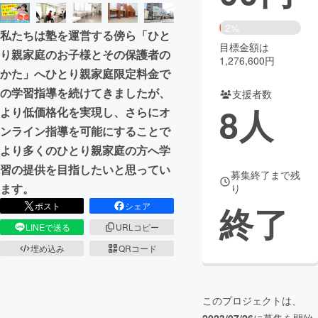
まちづくり・地域活性化
2%
私たちは塾を運営する傍ら「ひと
目標金額は
り親家庭のお子様とその保護者の
1,276,600円
CAMPFIRE for Social Good
CAMPFIRE Creation
かた」へひとり親家庭限定料金で
CAMPFIREふるさと納税
machi-ya
コミュニティ
の学習指導を続けてきましたが、
支援者数
8
人
より低価格化を実現し、さらにオ
ンライン指導を可能にすることで
より多くのひとり親家庭の方へ学
習の提供を目指したいと思ってい
募集終了まで残
ます。
り
終了
ポスト
シェア
LINEで送る
URLコピー
埋め込み
QRコード
このプロジェクトは、