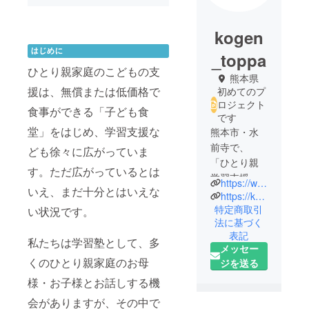
kogen
_toppa
ひとり親家庭のこどもの支
熊本県
援は、無償または低価格で
初めてのプ
ロジェクト
食事ができる「子ども食
です
堂」をはじめ、学習支援な
熊本市・水
前寺で、
ども徐々に広がっていま
「ひとり親
す。ただ広がっているとは
学習支援の
https://www.toppaonline.com/
いえ、まだ十分とはいえな
Toppa（トッ
https://kogenyobikou.jp/
パ）」「ゼ
特定商取引
い状況です。
法に基づく
ロからの合
表記
格を目指す
私たちは学習塾として、多
メッセー
江原予備
くのひとり親家庭のお母
ジを送る
校」の2つを
様・お子様とお話しする機
運営してい
ます。
会がありますが、その中で