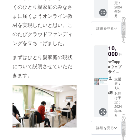
月間）
定：
くのひとり親家庭のみなさ
★お礼
2024
年04
メール
まに届くようオンライン教
こ
月
★活動
の
リ
報告書
タ
材を実現したいと思い、こ
ー
（メー
ン
詳細を見る
を
ル添
選
のたびクラウドファンディ
択
付） 掲
す
る
載を希
ングを立ち上げました。
10,
望する
お名前
000
円
まずはひとり親家庭の現状
を【備
☆Topp
考欄】
について説明させていただ
aウェブ
にご入
サイト
力くだ
きます。
に支援
さい。
支援
者とし
※ハンド
者：
てお名
ルネー
1人
前を掲
ムやペ
お届
載（1年
ンネー
け予
間） ★
ム、イ
定：
お礼
2024
ニシャ
年04
メール
ルや企
こ
月
★活動
業名も
の
リ
報告書
可能で
タ
ー
（メー
す。 ※
ン
詳細を見る
を
ル添
大変恐
選
択
付） ①
れ入り
す