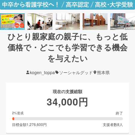
ひとり親家庭の親子に、もっと低
価格で・どこでも学習できる機会
を与えたい
kogen_toppa
ソーシャルグッド
熊本県
現在の支援総額
34,000
円
終了
2
%達成
目標金額
1,276,600
円
支援者数
8
人