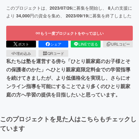
このプロジェクトは、
2023/07/26
に募集を開始し、
8
人の支援に
より
34,000
円の資金を集め、
2023/09/19
に募集を終了しました
もう一度プロジェクトをやってほしい
ポスト
シェア
LINEで送る
URLコピー
埋め込み
QRコード
私たちは塾を運営する傍ら「ひとり親家庭のお子様とそ
の保護者のかた」へひとり親家庭限定料金での学習指導
を続けてきましたが、より低価格化を実現し、さらにオ
ンライン指導を可能にすることでより多くのひとり親家
庭の方へ学習の提供を目指したいと思っています。
このプロジェクトを見た人はこちらもチェックし
ています