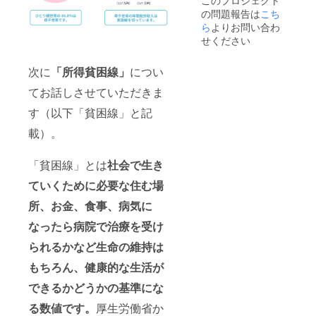
サイト
さい。
の問題報告は
こち
や個人
※また
facebo
「リン
ら
よりお問い合わ
okなど
クさせ
せください
へのリ
たい
ンクを
ページ
次に
「所得貧困線」
につい
想定し
アドレ
た企画
ス」に
てお話しさせていただきま
でござ
他者が
いま
作られ
す（以下「貧困線」と記
す。）
たペー
ジを使
載）。
用する
ことは
お控え
「貧困線」とは
社会で生き
くださ
い。
ていくために必要な住む場
（企業
所、お金、食事、病気に
様の
ウェブ
なったら病院で治療を受け
サイト
や個人
られるかなど生命の維持は
facebo
okなど
もちろん、健康的な生活が
へのリ
ンクを
できるかどうかの基準にな
想定し
る数値です。
厚生労働省か
た企画