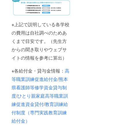
※上記で説明している各学校
の費用は自社調べのためあ
くまで目安です。（先生方
からの聞き取りやウェブサ
イトの情報を参考に算出）
※各給付金・貸与金情報：
高
等職業訓練促進給付金
/
熊本
県看護師等修学資金貸与制
度
/
ひとり親家庭高等職業訓
練促進資金貸付
/
教育訓練給
付制度（専門実践教育訓練
給付金）