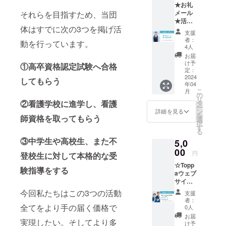
★お礼
メール
それらを目指すため、当団
★活動
体はすでに次の3つを掲げ活
報告書
支援
（メー
者：
動を行っています。
ル添
4人
付） 以
お届
上2点を
け予
①高卒資格認定試験へ合格
心を込
定：
めてお
2024
してもらう
年04
届けし
こ
月
ます。
の
リ
②看護学校に進学し、看護
タ
ー
ン
詳細を見る
を
師資格を取ってもらう
選
択
す
る
③中学生や高校生、また不
5,0
00
円
登校生に対して本格的な受
☆Topp
験指導をする
aウェブ
サイト
に支援
今回私たちはこの3つの活動
支援
者とし
者：
てお名
全てをより手の届く価格で
0人
前を掲
お届
実現したい。そしてより多
載（6か
け予