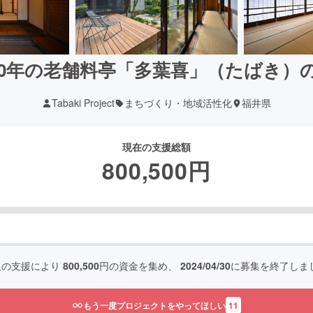
140年の老舗料亭「多葉喜」（たばき）
Tabaki Project
まちづくり・地域活性化
福井県
現在の支援総額
800,500
円
人の支援により
800,500
円の資金を集め、
2024/04/30
に募集を終了しま
もう一度プロジェクトをやってほしい
11