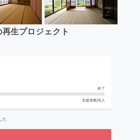
の再生プロジェクト
終了
支援者数
26
人
した