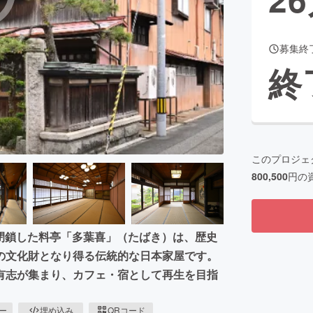
募集終
CAMPFIRE for Social Good
CAMPFIRE Creation
終
CAMPFIREふるさと納税
machi-ya
コミュニティ
このプロジェ
800,500
円の
に閉鎖した料亭「多葉喜」（たばき）は、歴史
の文化財となり得る伝統的な日本家屋です。
有志が集まり、カフェ・宿として再生を目指
ピー
埋め込み
QRコード