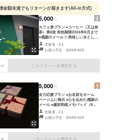
標金額未達でもリターンが届きます
(All-in方式)
5,000
円
カフェ券プラン ︎︎︎●コーヒー（又は抹
茶）券8枚 有効期限2024年8月まで
●感謝のメール ▷美味しい水として
有名なお清水不動尊（隣接）の湧き
支援者：5人
水等を使ったコーヒー（又は抹茶）
お届け予定：2024年04月
をお楽しみください。また、感謝の
メールを差し上げるとともに多葉喜
のホームページにお名前を掲載させ
このリターンを選択する
る
ていただきます。
5,000
円
全力応援プラン ●お名前をホーム
ページ上に掲示 ●心を込めた感謝の
メール ●越前和紙メモパッド（9㎝
×9㎝×4.2㎝ 1個） ▷再生『多葉喜』
支援者：2人
の状況をホームページで随時お知ら
お届け予定：2024年04月
せいたします。
このリターンを選択する
る