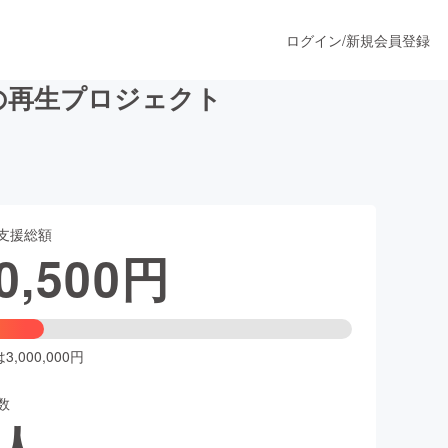
ログイン
/
新規会員登録
の再生プロジェクト
うすぐ公開されます
支援総額
プロダクト
0,500
円
ファッション
スポーツ
,000,000円
数
ア
ソーシャルグッド
人