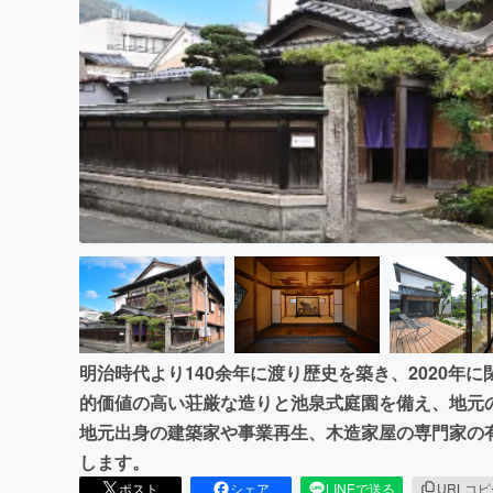
まちづくり・地域活性化
明治時代より140余年に渡り歴史を築き、2020年
的価値の高い荘厳な造りと池泉式庭園を備え、地元
地元出身の建築家や事業再生、木造家屋の専門家の
します。
ポスト
シェア
LINEで送る
URLコ