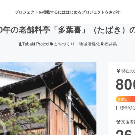
プロジェクトを掲載するには
はじめる
プロジェクトをさがす
140年の老舗料亭「多葉喜」（たばき）
Tabaki Project
まちづくり・地域活性化
福井県
注目のリターン
注目の新着プロジェクト
募集終了が近いプロジェクト
も
現在の
音楽
舞台・パフォーマンス
80
ゲーム・サービス開発
フード・飲食店
26%
書籍・雑誌出版
アニメ・漫画
目標金額は3
支援者
チャレンジ
ビューティー・ヘルスケ
26