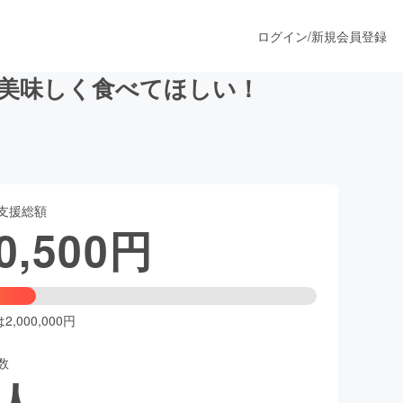
ログイン
/
新規会員登録
を美味しく食べてほしい！
うすぐ公開されます
支援総額
プロダクト
0,500
円
ファッション
スポーツ
,000,000円
数
ア
ソーシャルグッド
人