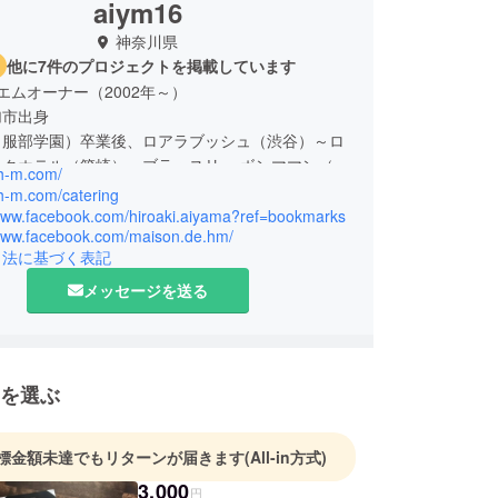
aiym16
神奈川県
他に7件のプロジェクトを掲載しています
エムオーナー（2002年～）
加市出身
（服部学園）卒業後、ロアラブッシュ（渋谷）～ロ
ークホテル（箱崎）～ブラッスリー ボンママン（池
-h-m.com/
ベルジュ オー・ミラドー（箱根） その後現職
-h-m.com/catering
べ歩き、街歩き、サイクリング、読書、サッカー観
/www.facebook.com/hiroaki.aiyama?ref=bookmarks
/www.facebook.com/maison.de.hm/
ーレLOVE）
引法に基づく表記
食い、大声
メッセージを送る
を選ぶ
標金額未達でもリターンが届きます
(All-in方式)
3,000
円