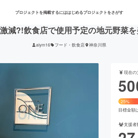
プロジェクトを掲載するには
はじめる
プロジェクトをさがす
激減?!飲食店で使用予定の地元野菜
aiym16
フード・飲食店
神奈川県
注目のリターン
注目の新着プロジェクト
募集終了が近いプロジェクト
も
現在の
音楽
舞台・パフォーマンス
50
ゲーム・サービス開発
フード・飲食店
25%
書籍・雑誌出版
アニメ・漫画
目標金額は2
支援者
チャレンジ
ビューティー・ヘルスケ
27