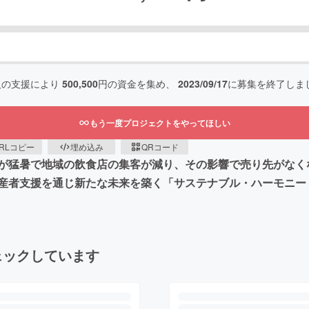
人の支援により
500,500
円の資金を集め、
2023/09/17
に募集を終了しま
もう一度プロジェクトをやってほしい
RLコピー
埋め込み
QRコード
が猛暑で地域の飲食店の集客が減り、その影響で売り先がなく
産者支援を通じ新たな未来を築く「サステナブル・ハーモニー
ェックしています