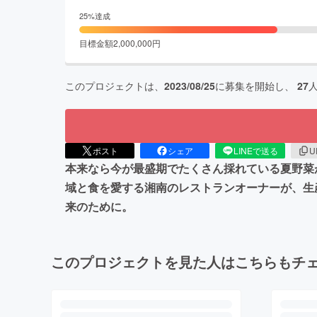
25
%達成
目標金額
2,000,000
円
このプロジェクトは、
2023/08/25
に募集を開始し、
27
ポスト
シェア
LINEで送る
U
本来なら今が最盛期でたくさん採れている夏野菜
域と食を愛する湘南のレストランオーナーが、生
来のために。
このプロジェクトを見た人はこちらもチ