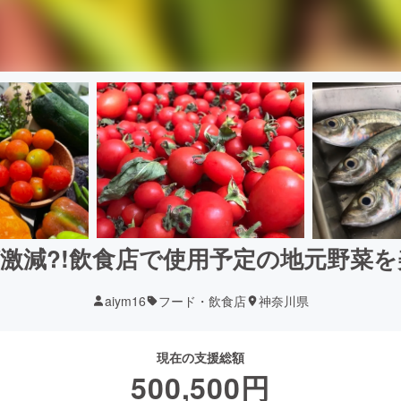
激減?!飲食店で使用予定の地元野菜
aiym16
フード・飲食店
神奈川県
現在の支援総額
500,500
円