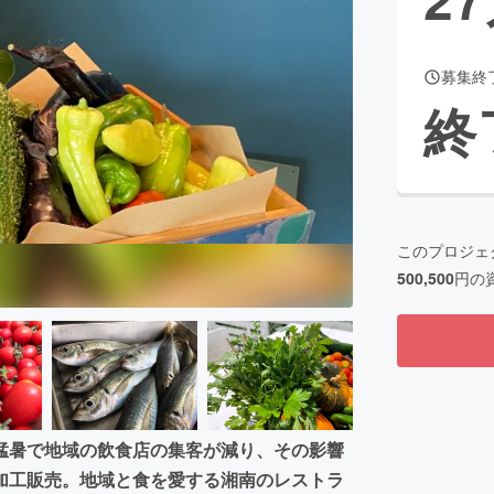
募集終
CAMPFIRE for Social Good
CAMPFIRE Creation
終
CAMPFIREふるさと納税
machi-ya
コミュニティ
このプロジェ
500,500
円の
猛暑で地域の飲食店の集客が減り、その影響
加工販売。地域と食を愛する湘南のレストラ