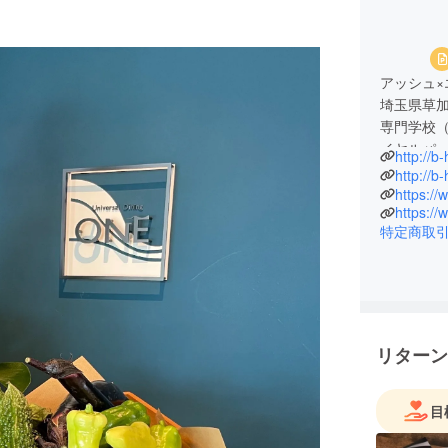
アッシュ×
埼玉県草
専門学校
イヤルパ
http://b
袋）～オー
http://b
趣味：食
https:/
https:/
戦（ベルマ
特定商取
特技：早
リターン
目