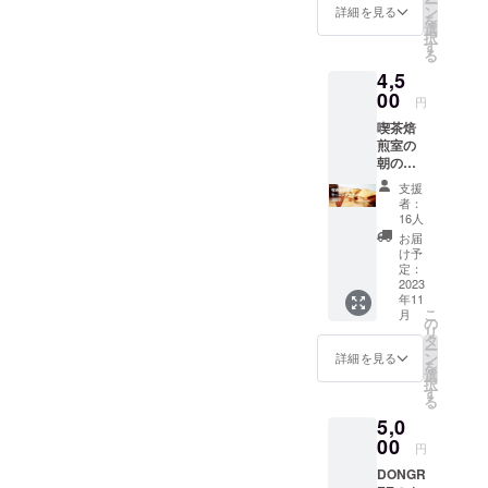
ー
僕としては最優先で手をつ
クラウ
化ビ
ン
詳細を見る
を
ドファ
ニール
選
けたいところで、現在の支
択
ンディ
製
す
る
ング限
援金の範疇で実行できる予
4,5
定ブレ
ンド豆
00
算が見えましたので、先
円
をお届
立ってこの予算の一部を、
喫茶焙
けしま
煎室の
す。備
『カウンターの作業台制
朝の営
考蘭に
業時間
『豆』
作』に当てさせていただく
支援
に使え
もしく
者：
るモー
は
ことをご報告申し上げま
16人
ニング
『粉』
お届
す。もちろん、ただ作業が
チケッ
のご希
け予
ト３回
望をお
定：
できればいいというもので
分で
2023
書き添
年11
す。(同
えくだ
はないので、雰囲気やお客
こ
月
時に複
さい。
の
リ
数人で
※原材料
タ
様により楽しんでもらえる
ー
のご使
及び添
ン
詳細を見る
を
空間としての、デザインさ
用も可)
加物等
選
択
提供内
の食品
す
る
れたものを考えています。
容は
表示は
5,0
モーニ
お届け
イメージは『モルタル調の
ング
00
商品の
円
セット
ラベル
シックなカウンター台』で
DONGR
(ホット
に表記