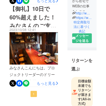
もっと見る
から在宅で
ませんか？アイスコーヒー
WEBの仕事
【御礼】10日で
をしつつ、
やカクテル用のグラス
http://www.dongree.work
60%超えました！
フリーラン
https://www.facebook.com/dongreee
に、"スポンサーとして貴方
サーとして
特定商取引
みなさんのご支援
の名前や屋号、ロゴマー
法に基づく
様々な仕事
2023/10/08 12:41
表記
ク"などをプリントしてお店
を経験。趣
のお力添えで、カ
メッセー
味は読書と
に並べる権利です。QRコー
ジを送る
ウンターにモルタ
登山。
ドも加えると、グラスを
2015年、
ル調の作業台を追
使ったお客さんが貴方の
WEB制作事
WEBサイトやSNSにアクセ
加制作します！
業として
リターンを
『Dongree(
スできる、といった繋がり
みなさんこんにちは。プロ
選ぶ
ドング
も生まれるかもしれませ
リー)』の活
ジェクトリーダーのドリー
ん。グラスは2個制作し、1
動開始。
です。クラウドファンディ
目標金額
もっと見る
2016年春、
つは喫茶焙煎室dにスポン
未達でも
ング立ち上げ後から、たく
新事業とし
リターン
サー紹介として飾らせても
さんの方に連日ご支援をい
1
が届きま
て『Dongree
らい、もう1つは貴方自身の
す
(All-in
コーヒース
ただき、大変感謝・感激し
方式)
記念品としてお届けいたし
タンドと暮