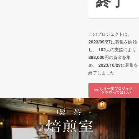
終了
このプロジェクトは、
2023/09/27
に募集を開始
し、
102
人の支援により
898,000
円の資金を集
め、
2023/10/29
に募集を
終了しました
もう一度プロジェク
トをやってほしい