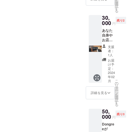
です。
を
ティ
は貴方
選
でご負
い。 ※
(但し定
択
『ツ
自身の
す
担くだ
交通費
員6名ま
る
リーク
記念品
さい。
はお客
でとな
30,
ライミ
として
最寄駅
様にて
りま
残り2
ング 』
000
お届け
はJR草
各自ご
円
す。) 時
を体験
いたし
津線
負担く
期：
あなた
し、森
ます。
『石
ださ
2023年
自身や
の中の
なお、
部』
い。
11月以
お店な
コー
喫茶焙
降、順
ど、ご
ヒーピ
煎室dに
支援
次 ※
希望の
クニッ
並べる
者：
ワーク
お名前
クも同
グラス
1人
ショッ
(ご自身
時に楽
は、実
お届
プ希望
のロゴ
しむ企
際に喫
け予
者が多
マーク
画に参
定：
茶営業
数の場
も可)を
2024
加いた
時のド
合、
年02
パッ
だけま
リンク
リータ
こ
月
ケージ
す。 ツ
の
提供用
ン催行
リ
にした
リーク
タ
として
までお
ー
オリジ
ライミ
ン
も使用
詳細を見る
待ちい
を
ナルブ
ングの
選
させて
ただく
択
レンド
詳細
す
いただ
可能性
る
コー
は、体
くこと
がござ
50,
ヒーを
験会を
がござ
います
残り3
作りま
000
行って
いま
円
こと、
す。
くれる
す。 名
予めご
Dongre
(パッ
地元の
入れグ
了承く
eが
ケージ
任意団
ラス(約