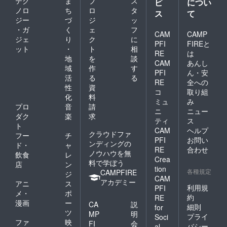
テク
ま
プ
ス
ビ
につい
分〜) 催
ノロ
ち
ロ
タ
ス
て
行場
ジー
づ
ジ
ッ
所：
・ガ
く
ェ
フ
DONGR
CAM
CAMP
ジェ
り
ク
に
EE店内
PFI
FIREと
(滋賀県
ット
・
ト
相
RE
は
湖南市
地
を
談
CAM
あんし
石部西
域
作
す
PFI
ん・安
1-5-7)
活
る
る
日時：
RE
全への
性
資
個別に
コ
取り組
化
料
ご相談
ミュ
み
の上、
プロ
音
請
ニ
ニュー
催行さ
ダク
楽
求
ティ
ス
せてい
ト
ただき
CAM
ヘルプ
クラウドファ
フー
チ
ます。
PFI
お問い
ンディングの
ド・
ャ
時期：
RE
合わせ
ノウハウを無
2024年
飲食
レ
Crea
1月以
料で学ぼう
店
ン
tion
降、順
各種規定
CAMPFIRE
ジ
次 ※交
CAM
アカデミー
アニ
ス
通費は
利用規
PFI
メ・
ポ
お客様
約
RE
にて各
漫画
ー
CA
説
細則
for
自ご負
ツ
MP
明
プライ
Soci
担くだ
ファ
映
FI
会
バシー
al
さい。