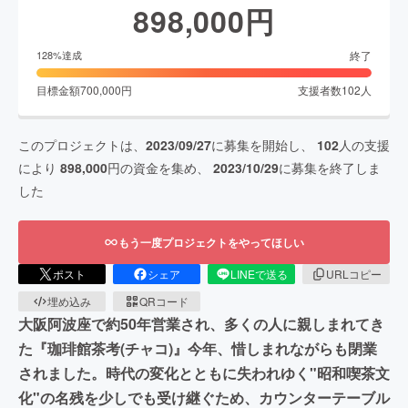
898,000
円
終了
128
%達成
目標金額
700,000
円
支援者数
102
人
このプロジェクトは、
2023/09/27
に募集を開始し、
102
人の支援
により
898,000
円の資金を集め、
2023/10/29
に募集を終了しま
した
もう一度プロジェクトをやってほしい
ポスト
シェア
LINEで送る
URLコピー
埋め込み
QRコード
大阪阿波座で約50年営業され、多くの人に親しまれてき
た『珈琲館茶考(チャコ)』今年、惜しまれながらも閉業
されました。時代の変化とともに失われゆく"昭和喫茶文
化"の名残を少しでも受け継ぐため、カウンターテーブル