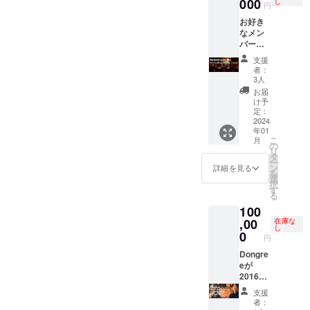
リップ
000
湖南市
し
コー
などあ
円
期：
バッグ
石部西
ヒーの
ればご
2024年
お好き
として
1-5-7)
紹介を
記載く
3月頃
なメン
販売し
日程：
しなが
ださ
催行場
バー
ていな
2024年
ら人前
い。
所：〒
で、夜
い個別
1月以降
で淹れ
【パッ
支援
520-
のカウ
銘柄も
で個別
てみよ
者：
ケージ
3232 滋
ンター
含めた
にご相
3人
う実践
の使用
賀県湖
席を貸
限定
談。 時
編(180
お届
権につ
南市平
切して
バー
間：
け予
分) 催行
いて】
松 イコ
いただ
ジョン
定：
19:00〜
場所：
パッ
イノニ
けま
2024
です。
22:00 ※
DONGR
ケージ
ワ (場所
年01
す。(ス
手軽に
交通費
EE店内
作成時
の詳細
こ
月
ペース
DONGR
の
はお客
(滋賀県
に使用
は別途
リ
を自由
EEの
タ
様各自
湖南市
した印
お知ら
ー
に使え
コー
ン
でご負
詳細を見る
石部西
刷デー
せしま
を
るもの
ヒーを
選
担くだ
1-5-7)
タを含
す) ※交
択
ではな
飲み比
す
さい。
日時：
め、20
通費は
る
く、
べたい
最寄駅
個別に
袋の
お客様
100
BAR営
方、是
はJR草
ご相談
パッ
のほう
業時間
,00
非この
在庫な
津線
の上、
ケージ
でご負
し
でのお
機会に
0
『石
催行さ
につき
円
担くだ
席の確
ご利用
部』(大
せてい
まして
さい。
保とな
Dongre
くださ
阪駅ま
ただき
は、使
ります)
eが
い！
での最
ます。
用権は
1回の権
2016年
【セッ
終便
時期：
支援者
利で５
に京都
ト内
22:30
2024年
様にご
支援
名まで
で開業
容】 ・
頃)
1月以
者：
ざいま
招待
して以