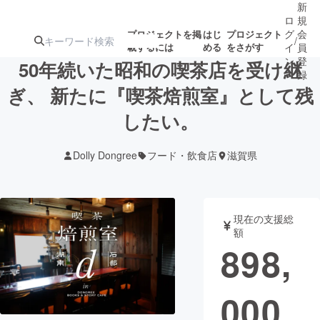
新
ロ
規
グ
会
プロジェクトを掲
はじ
プロジェクト
/
載するには
める
をさがす
イ
員
ン
登
50年続いた昭和の喫茶店を受け継
録
ぎ、 新たに『喫茶焙煎室』として残
したい。
人気のプロ
注目のリ
注目の新着プロ
募集終了が近いプ
もうすぐ公開
ジェクト
ターン
ジェクト
ロジェクト
されます
Dolly Dongree
フード・飲食店
滋賀県
アート・写真
音楽
現在の支援総
テクノロジー・ガジェット
ゲーム・サ
額
898,
映像・映画
書籍・雑誌
000
ビジネス・起業
チャレンジ