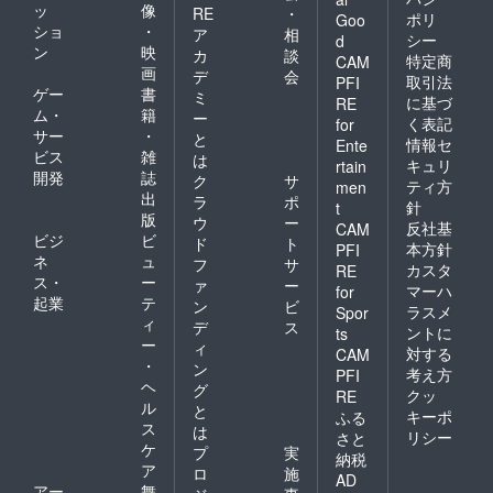
ッ
像
RE
・
ポリ
Goo
ショ
・
ア
相
シー
d
ン
映
カ
談
特定商
CAM
画
デ
会
取引法
PFI
ゲー
書
ミ
に基づ
RE
ム・
籍
ー
く表記
for
サー
・
と
情報セ
Ente
ビス
雑
は
キュリ
rtain
開発
誌
ク
サ
ティ方
men
出
ラ
ポ
針
t
版
ウ
ー
反社基
CAM
ビジ
ビ
ド
ト
本方針
PFI
ネ
ュ
フ
サ
カスタ
RE
ス・
ー
ァ
ー
マーハ
for
起業
テ
ン
ビ
ラスメ
Spor
ィ
デ
ス
ントに
ts
ー
ィ
対する
CAM
・
ン
考え方
PFI
ヘ
グ
クッ
RE
ル
と
キーポ
ふる
ス
は
リシー
さと
ケ
プ
実
納税
ア
ロ
施
AD
アー
舞