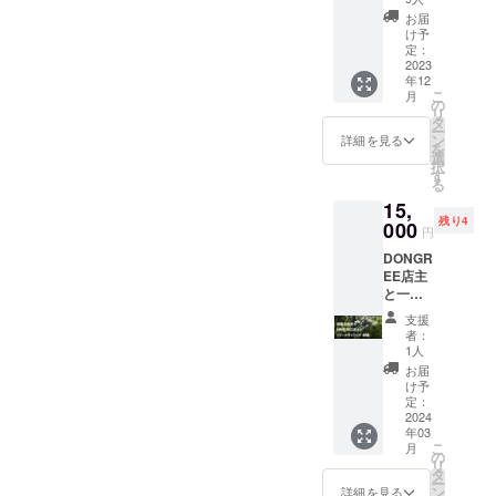
11月末
に、ス
利で５
も可能
催行場
お届
ポン
名まで
です。
け予
所：
サーと
招待
定：
(但し定
DONGR
して貴
2023
可。 人
員3名ま
EE店内
年12
方の名
数分の
でとな
(滋賀県
こ
月
前や屋
モーニ
の
りま
湖南市
リ
号、ロ
ング
タ
す。) 時
石部西
ー
ゴマー
セット
ン
期：
詳細を見る
1-5-7)
を
クなど
付き。
選
2023年
日時：
択
をプリ
場所：
す
11月以
個別に
る
ントし
DONGR
降、順
ご相談
15,
てお店
EE店内
次 ※体
の上、
残り4
に並べ
000
(滋賀県
験希望
催行さ
円
る権利
湖南市
者が多
せてい
DONGR
です。
石部西
数の場
ただき
EE店主
グラス
1-5-7)
合、
ます。
と一緒
は2個制
日程：
リータ
複数人
に、
作し、1
2024年
ン催行
でそれ
支援
ロープ
つは喫
1月以降
までお
者：
ぞれリ
一本で
茶焙煎
で個別
1人
待ちい
ターン
子供か
室dにス
にご相
ただく
お届
をご購
ら大人
ポン
談。 時
け予
可能性
入いた
まで、
サー紹
定：
間：
がござ
だいた
簡単に
2024
介とし
8:00〜
います
場合、
年03
木登り
て飾ら
10:00 ※
こと、
同日で
こ
月
出来る
せても
の
交通費
予めご
の開催
リ
アク
らい、
タ
はお客
了承く
も可能
ー
ティビ
もう1つ
ン
様各自
詳細を見る
ださ