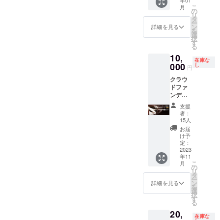
の秘密
ヒーの
人的に
す。
をお送
こ
月
の飲み
仕事』
の
販売し
DONGR
りいた
リ
会。 喫
に関す
タ
たり喫
EE店主
だく段
ー
茶焙煎
るノウ
ン
茶焙煎
詳細を見る
もツ
取りを
を
室dのオ
ハウ
選
室dの店
リーク
予定し
択
リジナ
を、全3
す
頭で
ライミ
ており
る
ルアラ
回のレ
ディス
ング
ます。
10,
カルト
ク
プレイ
ジャパ
在庫な
とドリ
000
チャー
し
し、販
ン
円
ンク(ノ
という
売でき
の"ベー
クラウ
ンアル
形でご
ます。
シック
ドファ
も有
提供し
リター
ツリー
ンディ
り)5杯
ます。
ンに含
クライ
ング限
付き。
DAY1
まれる
マー"と
支援
定、
アル
ドリッ
初回生
者：
して、
DONGR
コール
プコー
15人
産量は
一緒に
EEの
メ
ヒーと
2kg
お届
木に登
コー
ニュー
コー
け予
(100g×
り、み
ヒー10
は各種
定：
ヒーの
20袋) 備
なさん
種(2023
2023
ビール
基本編
考欄に
をアテ
年11
年11月
とカク
（90分)
パッ
ンドし
こ
月
時点)の
テルの
の
DAY2
ケージ
なが
リ
ドリッ
予定で
タ
焙煎と
にした
ら、森
ー
プバッ
す。 場
ン
コー
詳細を見る
い名称
の中で1
を
グ40個
所：
選
ヒーの
とロゴ
日を過
択
セッ
DONGR
す
知識編
データ
ごしま
る
ト。 普
EE店内
(120分)
使用の
す。 催
20,
段はド
(滋賀県
DAY3
ご希望
行時
在庫な