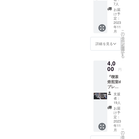
グページ内でもお伝えさせ
E BOOKS &
茶焙煎
7人
送りいただく段取りを予定
室dロゴ
SOTRY
お届
ていただいておりました
マーク
け予
しております。
CAFE』を
ステッ
定：
が、今回の焙煎室改装に関
カー
2023
オープン。
年11
して、すでに様々な資金繰
を、お
現在も湖南
こ
月
礼にお
の
リ
りをして、可能な範囲で進
市石部にて
渡しし
タ
ー
ます！
ン
活動継続
詳細を見る
めているのが現状でした。
を
こちら
選
中。
択
は普通
す
ですので、喫茶焙煎室dとし
る
郵便で
4,0
て皆さんを楽しくお迎えす
の郵送
もしく
00
円
るためには、まだまだ準備
は店頭
『喫茶
でのお
が足りておりません。その
焙煎室d
渡しと
ブレン
なりま
一つが、カウンターテーブ
ド』
す。 サ
支援
コー
ル上でドリンクやフードの
イズ：
者：
ヒー豆
約
19人
提供をスムーズにしてくれ
(豆or
68mm
お届
粉)
×
け予
る作業スペースの制作でし
300g。
90mm
定：
中煎り
2023
(ステッ
た。これはお客様と対面す
年11
でマイ
カー本
こ
月
ルドな
る大事なスペースなので、
体) 素
の
リ
風味の
材：塩
タ