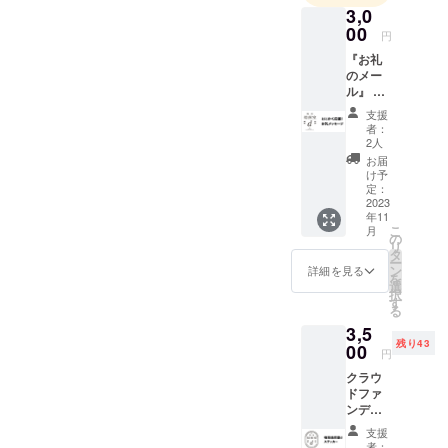
ております。みなさん、本
3,0
らしの道具
ます。なお、喫茶焙煎室dに
00
当にありがとうございま
円
店』を開
並べるグラスは、実際に喫
『お礼
す。店舗でも激励のお声が
始。2019年4
のメー
茶営業時のドリンク提供用
月に滋賀県
けをいただくこともあり、
ル』 支
としても使用させていただ
湖南市に
援いた
支援
改めてお店というものが、
だいた
「地域おこ
者：
くことがございます。ぜ
方に、
2人
みなさんの優しさや期待の
し協力隊」
DONGR
ひ、貴方のお名前入りグラ
お届
として移
EE店主
お気持ちをいただくことで
け予
ドリー
スで、これから始まる喫茶
定：
住。住居兼
成り立っているのだという
からの
2023
店舗として
焙煎室dを一緒に盛り上げて
年11
お礼の
ことを、強く感じている
こ
月
メッ
古民家をセ
の
くれませんか？名入れグラ
リ
セージ
タ
日々です。さて、この投稿
ルフリノ
ー
メール
ン
詳細を見る
ス(約415ml) × 2ヶお届け時
を
ベーション
を送ら
現在のクラウドファンディ
選
択
せてい
期：2023年12月以降備考欄
す
しながら地
る
ングの成績としましては、
ただき
域活動も行
にて、グラスにプリントし
3,5
ます。
本当にありがたいことに残
残り43
い、2020年8
00
円
たい内容をお知らせくださ
り20日で、順調に60%を超
月に自身の2
クラウ
い。また、ロゴマークなど
店舗目とな
ドファ
えるところまで来ていま
ンディ
の場合は、後ほどメールで
る
す。クラウドファンディン
ング限
支援
『DONGRE
の直接連絡にてデータをお
定の喫
者：