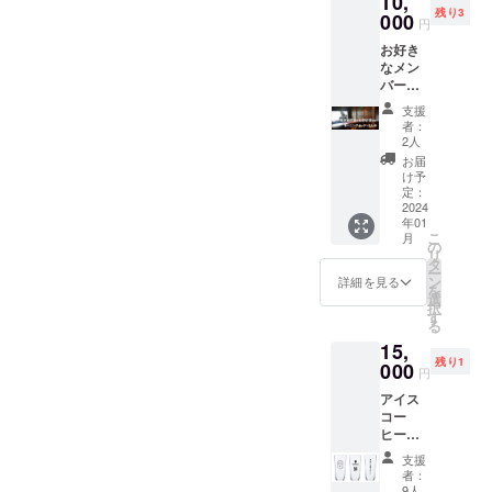
10,
コー
11月末
残り3
ヒー豆
000
ヒーの
円
付き。
ドリッ
お好き
催行場
プ行
なメン
所：
い、抽
バー
DONGR
出レシ
で、朝
EE店内
ピ別の
支援
のカウ
(滋賀県
飲み比
者：
ンター
湖南市
べで、
2人
席を貸
石部西
コー
お届
切して
1-5-7)
ヒーの
け予
いただ
日時：
定：
味の作
けま
2024
個別に
り方を
年01
す。(ス
ご相談
体感い
こ
月
ペース
の上、
の
ただく
リ
を自由
催行さ
タ
ワーク
ー
に使え
せてい
ン
ショッ
詳細を見る
を
るもの
ただき
選
プで
択
ではな
ます。
す
す。(お
る
く、
複数人
客様に
15,
モーニ
でそれ
ご持参
残り1
ング営
000
ぞれリ
いただ
円
業時間
ターン
くもの
アイス
でのお
をご購
はござ
コー
席の確
入いた
いませ
ヒーや
保とな
だいた
ん) 有効
カクテ
りま
場合、
期限：
支援
ル用の
す。) 1
同日で
2024年
者：
グラス
回の権
の開催
9人