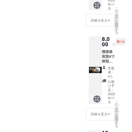
権利。
ニーカ
すこと
年11
DONGR
フェオ
予めご
こ
月
EEの通
レ(ホッ
の
了承く
リ
常のド
ト・ア
タ
ださ
ー
リップ
イス) レ
ン
い。 場
詳細を見る
を
コー
モネー
選
所：
択
ヒー
ドアイ
す
DONGR
る
ワーク
スコー
EE店内
8,0
ショッ
ヒー
(滋賀県
残り6
プ(初級)
00
※6〜9月
湖南市
円
＋珈琲
頃の夏
石部西
喫茶焙
館茶考
季限定
1-5-7)
煎室dで
さんの
※コー
日程：
焙煎体
再現メ
ヒーメ
2023年
験する
ニュー
ニュー
11月以
支援
権利。
『カロ
以外の
降、喫
者：
DONGR
シーア
ドリン
4人
茶焙煎
EEの通
イス』
クには
室dの朝
お届
常の焙
のコー
お使い
け予
の営業
煎体験
ヒー豆
定：
いただ
時間内
＋喫茶
2023
付きで
けませ
にて 有
年11
茶考さ
す。 内
ん。 ※
効期
こ
月
んの再
容：
の
複数人
限：
リ
現メ
DONGR
タ
でのご
2024年
ー
ニュー
EEの器
ン
使用可
詳細を見る
11月末
を
『カロ
具を
選
能 有効
択
シーア
使って
す
期限：
る
イス』
実際に
2024年
のコー