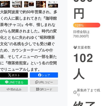
円
まちづくり・地域活性化
大阪阿波座で約50年営業され、多
くの人に親しまれてきた『珈琲館
CAMPFIRE for Social Good
CAMPFIRE Creation
茶考(チャコ)』今年、惜しまれな
128%
CAMPFIREふるさと納税
machi-ya
コミュニティ
がらも閉業されました。時代の変
目標金額は
700,000円
化とともに失われゆく"昭和喫茶
文化"の名残を少しでも受け継ぐ
支援者数
ため、カウンターテーブルや什
102
器、そしてメニューの一部を新た
に『喫茶焙煎室』という名の空間
人
でリニューアルします。
ポスト
シェア
LINEで送る
URLコピー
埋め込み
QRコード
募集終了まで残
り