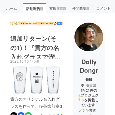
ホーム
支援者
仲間募集
コメント
活動報告
99+
1
2
追加リターン(そ
の1)！『貴方の名
入れグラスで喫茶
Dolly
2023/10/10 14:48
焙煎室dのスポン
Dongr
サーになる権利』
ee
滋賀県
他に1件の
プロジェク
貴方のオリジナル名入れグ
トを掲載し
ています
ラスを作って、喫茶焙煎室d
大学卒業後
のスポンサーになってくれ