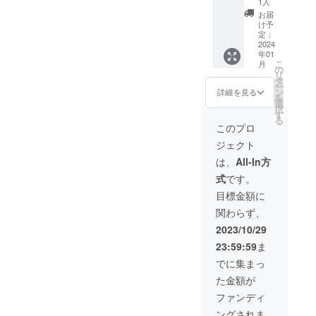
石部ブ
1人
降、順
す。
可。 人
来、小
レンド
次 ※交
お届
数分の
さな
(深煎り)
け予
通費は
アラカ
コー
・湖南
定：
お客様
ルトと
ヒース
2024
ブレン
にて各
年01
ドリン
タンド
ド(浅煎
自ご負
こ
月
ク(ノン
から滋
り) ・
の
担くだ
リ
アルも
賀移住
DONGR
タ
さい。
ー
有り)3
後の古
EEブレ
ン
詳細を見る
を
杯付
民家
ンド(中
選
択
き。 場
ブック
煎り) ・
す
る
所：
カ
五焙
このプロ
DONGR
フェ、
コー
ジェクト
EE店内
そして
ヒー(５
(滋賀県
コー
つのス
は、
All-In方
湖南市
ヒー
ペシャ
式
です。
石部西
ロース
ルティ)
1-5-7)
ターと
華 エチ
目標金額に
日程：
いう現
オピア
関わらず、
2024年
在に至
柔 コス
1月以降
るまで
タリカ
2023/10/29
で個別
に経験
誠 ニカ
23:59:59
ま
にご相
してき
ラグア
談。 時
た
遊 グァ
でに集まっ
間：
『コー
テマラ
た金額が
19:00〜
ヒーの
重 ケニ
22:00 ※
仕事』
ア ・ノ
ファンディ
交通費
に関す
ル
ングされま
はお客
るノウ