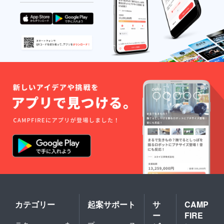
う実践
編(180
分)
DAY4
Dongre
eの8年
間の事
業実績
の紹
介、資
金調達
や準備
に関す
る裏
話 特
別編
(120分)
DAY5
貴方だ
けの事
業計画
を作っ
てみよ
う！ス
タート
カテゴリー
起案サポート
サ
CAMP
アップ
ー
FIRE
練習編
(180