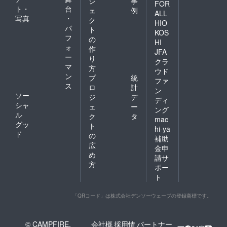
ジ
事
FOR
ト・
台
ェ
例
ALL
写真
・
ク
HIO
パ
ト
KOS
フ
の
HI
ォ
作
JFA
ー
り
クラ
マ
方
ウド
ン
プ
統
ファ
ス
ロ
計
ン
ソー
ジ
デ
ディ
シャ
ェ
ー
ング
ル
ク
タ
mac
グッ
ト
hi-ya
ド
の
補助
広
金申
め
請サ
方
ポー
ト
「QRコード」は株式会社デンソーウェーブの登録商標です。
© CAMPFIRE,
会社概
採用情
パートナー