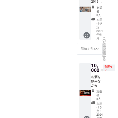
ださ
2016年
のデザ
体
415ml)
い。 ※
に京都
インで
『チー
× 2ヶ 催
支援
交通費
で開業
はござ
ム森び
行時
者：
はお客
して以
いませ
と』の
0人
期：
様にて
来、小
ん。あ
WEBサ
2023年
お届
各自ご
さな
くまで
イトか
け予
12月以
負担く
コー
も"名入
定：
らご覧
降 備考
ださ
ヒース
2024
れ"の範
くださ
欄に
い。
年01
タンド
疇とな
い。
て、グ
こ
月
から滋
りま
の
https://
ラスに
リ
賀移住
す。) ブ
タ
www.te
プリン
ー
後の古
レンド
ン
ammori
詳細を見る
トした
を
民家
の種類
選
bito.co
い内容
択
ブック
は『浅
す
m/ 1権
をお知
る
カ
煎り』
利で、
らせく
10,
フェ、
『中煎
お子様
ださ
在庫な
そして
000
り』
し
の同行
い。ま
円
コー
『深煎
は何名
た、ロ
お酒を
ヒー
り』の3
でも自
ゴマー
飲みな
ロース
種類か
由。 但
クなど
がら店
ターと
らお選
し、ツ
の場合
主が何
いう現
びいた
リーク
は、後
支援
でも話
在に至
だけま
ライミ
者：
ほど
を聞き
るまで
す。 作
5人
ングの
メール
ます
に経験
られた
体験は
お届
での直
し、何
してき
コー
け予
お1人様
接連絡
でも話
た
定：
ヒー豆
のみと
にて
します
2024
『コー
は、個
なりま
データ
年01