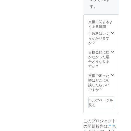
ディッ
様各自
ハウ
クロー
す。
でご負
と、さ
スト
担くだ
らに事
コー
さい。
業実績
ヒー (コ
支援に関するよ
最寄駅
の細か
ロンビ
くある質問
はJR草
な部分
ア エル
津線
や起業
パライ
手数料はいく
『石
の仕方
ソ ダブ
らかかります
部』(大
(資金調
ルアナ
か？
阪駅ま
達やメ
エロ
での最
ニュー
ビック
目標金額に届
終便
開発等)
ライチ)
かなかった場
22:30
の裏話
10gのド
合どうなりま
頃)
までを
リップ
すか？
赤裸々
バッグ
にお教
各4個 ×
支援で困った
えしま
10種 =
時はどこに相
す！最
40個 ※
談したらいい
後は貴
原材料
ですか？
方なり
及び添
の事業
加物等
ヘルプページを
計画を
の食品
見る
作って
表示は
みると
お届け
ころま
商品の
このプロジェクト
で伴走
ラベル
の問題報告は
こち
する、
に表記
全5回の