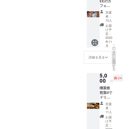
EEのカ
す。制作に携わってくれる
サンド
されま
フェ店
イッチ
す。 商
のは、レスキューで大きな
内やテ
or トー
品開封
支援
イクア
スト・
前には
者：
カウンターやガラス棚の解
ウトで
サラ
必ずお
10人
お使い
ダ・デ
届けの
体を手がけてくれた、京都
お届
いただ
ザー
リター
け予
ける
の造形工房TOMの平田氏。
ト・ド
定：
ンに貼
コー
2023
リンク※
付され
11月の喫茶焙煎室dのオープ
年11
ヒーチ
喫茶限
たラベ
こ
月
ケット8
定のラ
の
ルや注
ンに間に合うよう、これか
リ
杯分で
テもお
タ
意書き
ー
す。
選びい
ン
をご確
詳細を見る
ら急ピッチで制作にあたっ
を
【チ
ただけ
選
認くだ
択
ケット
てくれます。引き続きクラ
ます)を
す
さい。
る
対象メ
予定し
ウドファンディングへのご
5,0
ニュー
ていま
残り4
】 ド
00
す。 ※
円
支援を賜るとともに、ぜひ
リップ
ご利用
喫茶焙
コー
いただ
このモルタル作業台の備
煎室dで
ヒー
くタイ
ドリッ
(ホッ
わった喫茶焙煎室dの風景も
ミング
プコー
ト・ア
で内容
支援
楽しみにしていただければ
ヒー
イス) カ
は一部
者：
ワーク
フェオ
変更と
11人
と思います！Dongree ド
ショッ
レ(ホッ
なる可
お届
プに参
ト・ア
能性が
け予
リー
加する
イス) ハ
定：
ありま
2023