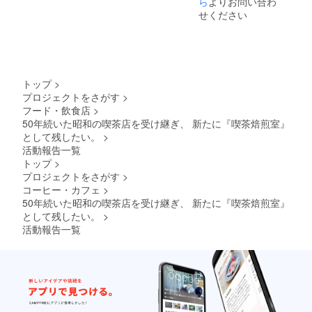
ら
よりお問い合わ
されま
レク
す。 商
せください
チャー
品開封
という
前には
形でご
必ずお
提供し
届けの
ます！
リター
DAY1
ンに貼
トップ
>
ドリッ
付され
プロジェクトをさがす
>
プコー
たラベ
フード・飲食店
>
ヒーと
ルや注
コー
50年続いた昭和の喫茶店を受け継ぎ、 新たに『喫茶焙煎室』
意書き
ヒーの
をご確
として残したい。
>
基本編
認くだ
活動報告一覧
（90分)
さい。
トップ
>
DAY2
プロジェクトをさがす
>
焙煎と
コーヒー・カフェ
>
コー
ヒーの
50年続いた昭和の喫茶店を受け継ぎ、 新たに『喫茶焙煎室』
知識編
として残したい。
>
(120分)
活動報告一覧
DAY3
コー
ヒーの
紹介を
しなが
ら人前
で淹れ
てみよ