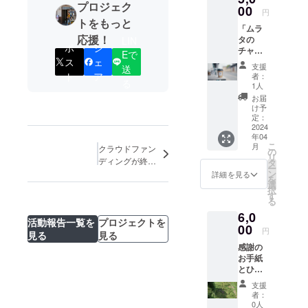
思うように
プロジェク
ンジ
00
円
なり、継続
ショッ
トをもっと
「ムラ
プの
定期にクラ
応援！
タの
LIN
「やま
ウドファン
ポ
シ
チャ
じゅ
Eで
ディングで
ス
ェ
イ」の
う」で3
支援
送
チャイ
日間限
ト
ア
プロジェク
者：
る
10杯チ
定
1人
トを立ち上
ケット
OPEN
お届
と感謝
げられたら
した花
け予
のお手
屋！ 来
定：
と思ってお
紙 私が
2024
年も花
ります。
年04
イベン
屋を営
こ
月
クラウドファン
トの出
業する
の
次は古民家
リ
店で提
ディングが終
にあた
タ
改装のお店
ー
供して
り、ひ
ン
わったので、支
詳細を見る
を
でクラウド
いる
まわり
選
援者の方々に御
択
チャイ
の花束
す
ファンディ
礼申し上げま
る
を10杯
をお渡
す。
ングしま
6,0
飲んで
ししま
活動報告一覧を
プロジェクトを
いただ
00
す。
す。
円
見る
見る
けるチ
※2024
感謝の
ケット
年8月第
お手紙
を販売
4週に3
とひま
しま
日間営
わり畑
す。
業予
支援
のミニ
（例）
定！ ※
者：
フォト
須坂
花束の
0人