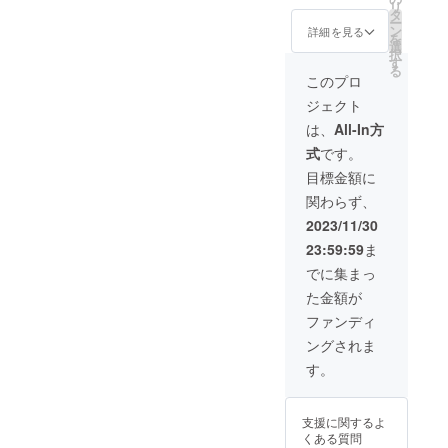
リ
て送ら
タ
ー
せて頂
ン
詳細を見る
を
きま
選
択
す。そ
す
る
して須
このプロ
坂市ま
ジェクト
たはそ
の周辺
は、
All-In方
であれ
式
です。
ば直接
挨拶に
目標金額に
伺いま
関わらず、
す。 直
接挨拶
2023/11/30
を希望
23:59:59
ま
しなけ
れば、
でに集まっ
備考欄
た金額が
に「希
望な
ファンディ
し」と
ングされま
記載く
ださ
す。
い。 ※
もしお
会いに
支援に関するよ
なる場
くある質問
合は公