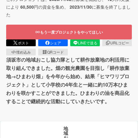
により
60,500
円の資金を集め、
2023/11/30
に募集を終了しまし
た
もう一度プロジェクトをやってほしい
ポスト
シェア
LINEで送る
URLコピー
埋め込み
QRコード
須坂市の地域おこし協力隊として耕作放棄地の利活用に
取り組んできました。畑の観光農園を目指し「耕作放棄
地→ひまわり畑」を今年から始め、結果「ヒマワリプロ
ジェクト」として小学校の4年生と一緒に約10万本ひま
わりを咲かすことができました。ひまわりの油を商品化
することで継続的な活動にしていきたいです。
地
域
お