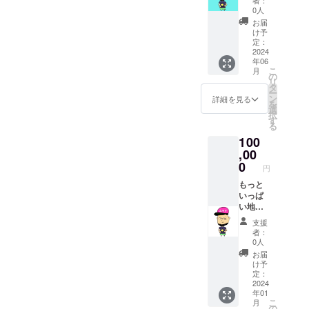
グラム
者：
を応援
ご連絡
ます。
0人
で公開
したい
いたし
・長野
しま
お届
人へ。
ます。
県須坂
け予
す。 ※
感謝の
※現地ま
定：
市産の
有効期
お礼を
2024
での交
ブドウ
限は
年06
手紙に
通費等
※送料込
2025年
こ
月
て送ら
は自己
の
み
12月31
リ
せて頂
負担で
タ
日ま
ー
きま
お願い
ン
詳細を見る
で。 ※
を
す。
しま
選
須坂市
択
す。
す
にて直
る
接お渡
100
しする
,00
か、郵
0
送にて
円
チャイ
もっと
チケッ
いっぱ
トと郵
い地域
送しま
おこし
す。
支援
協力隊
者：
の村田
0人
を応援
お届
したい
け予
人へ。
定：
感謝の
2024
年01
お礼を
こ
月
手紙に
の