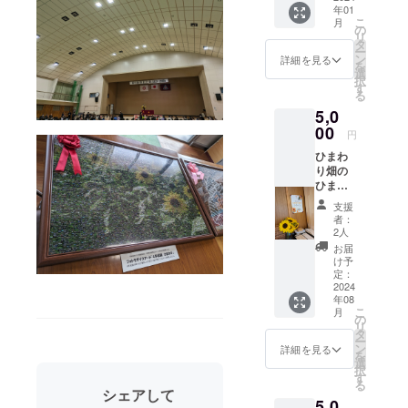
特産品も作
年01
ポスト
こ
月
カード
れば一石二
の
リ
サイズ
タ
鳥だと思
ー
（148×
ン
詳細を見る
を
い、地域の
100） ※
選
択
送料込
す
小学校とヒ
る
み
マワリプロ
5,0
ジェクトを
00
円
2022年秋ご
ひまわ
ろから始め
り畑の
ひまわ
ました。
り花束
支援
地域の活動
をお渡
者：
に関わりな
ししま
2人
す。 ひ
がら、地域
お届
まわり
け予
おこし協力
は大小
定：
10本程
2024
隊の任期後
年08
度で花
も須坂市に
こ
月
束を作
の
リ
定住してお
る予定
タ
ー
です。
ン
り、仕事を
詳細を見る
を
2023年
選
自分で立ち
択
8月に須
す
る
上げたいと
坂市の
シェアして
5,0
チャレ