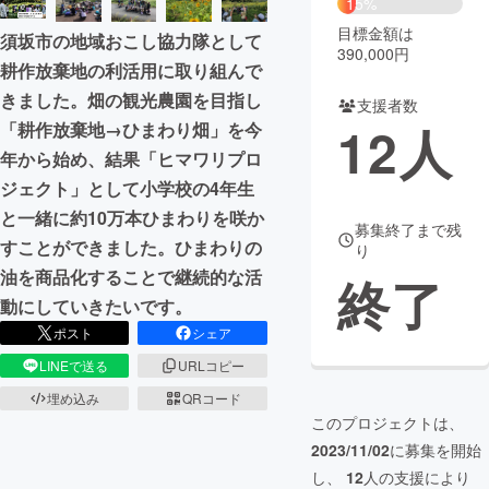
15%
目標金額は
須坂市の地域おこし協力隊として
まちづくり・地域活性化
390,000円
耕作放棄地の利活用に取り組んで
きました。畑の観光農園を目指し
支援者数
CAMPFIRE for Social Good
CAMPFIRE Creation
12
人
「耕作放棄地→ひまわり畑」を今
CAMPFIREふるさと納税
machi-ya
コミュニティ
年から始め、結果「ヒマワリプロ
ジェクト」として小学校の4年生
と一緒に約10万本ひまわりを咲か
募集終了まで残
すことができました。ひまわりの
り
油を商品化することで継続的な活
終了
動にしていきたいです。
ポスト
シェア
LINEで送る
URLコピー
埋め込み
QRコード
このプロジェクトは、
2023/11/02
に募集を開始
し、
12
人の支援により