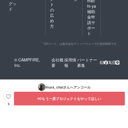
mac
グッ
ト
hi-ya
ド
の
補助
広
金申
め
請サ
方
ポー
ト
「QRコード」は株式会社デンソーウェーブの登録商標です。
© CAMPFIRE,
会社概
採用情
パートナー
Inc.
要
報
募集
mura_chai
さんへアンコール
もう一度プロジェクトをやってほしい
3