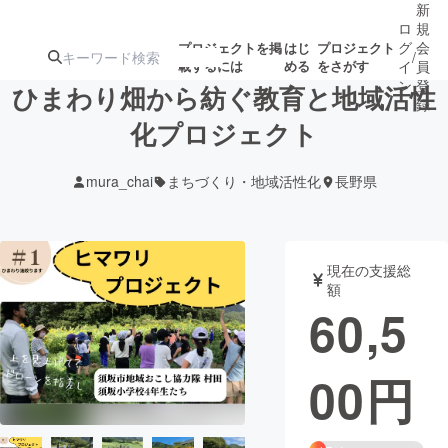
新
ロ
規
グ
会
プロジェクトを掲
はじ
プロジェクト
/
載するには
める
をさがす
イ
員
ン
登
ひまわり畑から紡ぐ教育と地域活性
録
化プロジェクト
人気のプロ
注目のリ
注目の新着プロ
募集終了が近いプ
もうすぐ公開
mura_chai
まちづくり・地域活性化
長野県
ジェクト
ターン
ジェクト
ロジェクト
されます
アート・写真
音楽
現在の支援総
額
60,5
テクノロジー・ガジェット
ゲーム・サ
00
円
映像・映画
書籍・雑誌
ビジネス・起業
チャレンジ