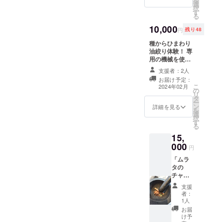
を
もちろ
選
に「直
択
ん山菜
す
接のお
る
なども
渡し希
沢山生
10,000
望」と
円
残り48
えてい
記載く
る自然
種からひまわり
ださ
豊かな
油絞り体験！ 専
い。 ※
畑を案
用の機械を使っ
出店情
内しま
てひまわり油を
報はイ
支援者：2人
す。 5
絞ります。場所
ンスタ
お届け予定：
月ごろ
は須坂市で行い
グラム
こ
2024年02月
からタ
の
ます。 油絞り体
で公開
リ
ラの芽
タ
験会の実施予定
しま
ー
が出始
ン
日は2月ごろを予
詳細を見る
す。 ※
を
め、6月
選
定しており、時
有効期
択
にはニ
す
間は1時間ほどを
限は
る
ンニク
考えておりま
2025年
15,
や玉ね
す。 詳細はメー
12月31
000
ぎが収
ルにてご連絡い
日ま
円
穫でき
たします。 ※交
で。 ※
「ムラ
ます。
通費や宿泊費は
須坂市
タの
見学時
自己負担でお願
にて直
チャ
間は1時
いします。
接お渡
イ」の
間ほど
しする
支援
チャイ
を予定
者：
か、郵
30杯チ
してお
1人
送にて
ケット
りま
お届
チャイ
と感謝
す。 畑
け予
チケッ