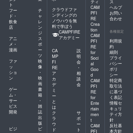
ティ
ス
ト
CAM
ヘルプ
クラウドファ
フー
チ
PFI
お問い
ンディングの
ド・
ャ
RE
合わせ
ノウハウを無
飲食
レ
Crea
料で学ぼう
店
ン
tion
各種規定
CAMPFIRE
ジ
CAM
アカデミー
アニ
ス
利用規
PFI
メ・
ポ
約
RE
漫画
ー
CA
説
細則
for
ツ
MP
明
プライ
Soci
ファ
映
FI
会
バシー
al
ッ
像
RE
・
ポリ
Goo
ショ
・
ア
相
シー
d
ン
映
カ
談
特定商
CAM
画
デ
会
取引法
PFI
ゲー
書
ミ
に基づ
RE
ム・
籍
ー
く表記
for
サー
・
と
情報セ
Ente
ビス
雑
は
キュリ
rtain
開発
誌
ク
サ
ティ方
men
出
ラ
ポ
針
t
版
ウ
ー
反社基
CAM
ビジ
ビ
ド
ト
本方針
PFI