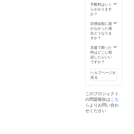
共の場
手数料はいく
所にて
らかかります
面会を
か？
させて
頂きま
目標金額に届
す。
かなかった場
合どうなりま
すか？
支援で困った
時はどこに相
談したらいい
ですか？
ヘルプページを
見る
このプロジェクト
の問題報告は
こち
ら
よりお問い合わ
せください