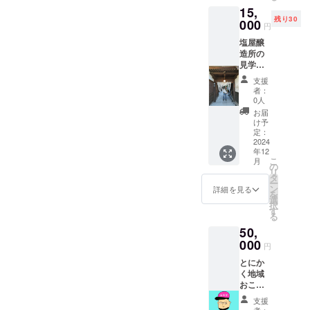
11月か
15,
パープ
らは須
残り30
ルセッ
000
坂市役
円
トも可
所の地
塩屋醸
能で
下にて
造所の
す。 備
チャイ
見学！
考欄で
の販売
感謝の
記載く
も開始
支援
手紙と
ださい
しま
者：
蔵の見
【シャ
す。 須
0人
学の招
インマ
坂市に
お届
待券を
スカッ
て直接
け予
送りま
ト】
定：
の受け
す。
2024
500g×2
取りを
年12
「2024
、常温
希望さ
こ
月
年5月か
にて配
の
れる場
リ
ら12月
送、常
タ
合は、
ー
頃の開
温で1週
ン
備考欄
詳細を見る
を
催」 蔵
間冷蔵
選
に「直
択
の見学
庫で2週
す
接のお
る
は2時間
間が目
渡し希
50,
程度を
安だが
望」と
予定し
000
早めに
記載く
円
ており
食べる
ださ
とにか
ます。
か長期
い。 ※
く地域
※詳細は
保存に
出店情
おこし
個別に
は冷凍
報はイ
協力隊
てメー
をおす
ンスタ
支援
の村田
ルにて
すめし