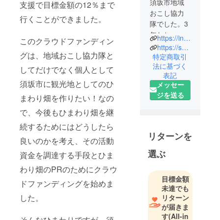
須坂市地域
支援で目標金額の12％まで
おこし協力
行くことができました。
隊でした。3
年たち、今
https://instagram.com/yno_432?igshid=NGVhN2U2NjQ0Yg==
このクラウドファンディン
も須坂市に
https://suzaka-kyougikai.com/
グは、地域おこし協力隊と
て仕事をし
特定商取引
法に基づく
ています。
してだけでなく個人として
表記
地域おこし
須坂市に観光地としてのひ
メッセー
協力隊の前
ジを送る
まわり畑を作りたい！なの
職は鉄鋼業
で、退職し
で、今後もひまわり畑を継
てからは自
続するためにはどうしたら
然が好きか
リターンを
良いのかを考え、その活動
嫌いかとい
選ぶ
えば好きな
資金を調達する手段とひま
ので、信濃
わり畑のPRのためにクラウ
の国の須坂
目標金額
ドファンディングを始めま
に移住しま
未達でも
した。
した。
リターン
が届きま
須坂市で
す
(All-in
は、農業と
そんなひまわりですが、須