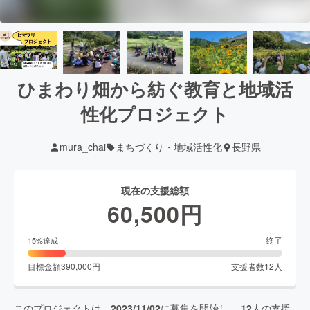
ひまわり畑から紡ぐ教育と地域活
性化プロジェクト
mura_chai
まちづくり・地域活性化
長野県
現在の支援総額
60,500
円
終了
15
%達成
目標金額
390,000
円
支援者数
12
人
このプロジェクトは、
2023/11/02
に募集を開始し、
12
人の支援