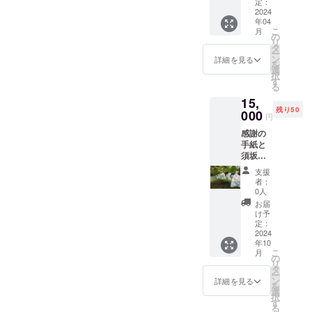
のお手
定：
の見学
トと郵
紙 私が
2024
ついで
送しま
年04
イベン
にその
す。
こ
月
トの出
の
時の野
リ
店で提
タ
菜を収
ー
供して
ン
穫して
詳細を見る
を
いる
選
持ち
択
チャイ
す
帰って
る
を30杯
もOKで
15,
飲んで
す。
残り50
いただ
000
2024年
円
けるチ
5月から
感謝の
ケット
9月頃ま
手紙と
を販売
での開
須坂市
しま
催。 ※
産の
す。
詳細は
支援
シャイ
（例）
メール
者：
ンマス
須坂
0人
にてご
カット
ファミ
連絡い
お届
（1kg）
リー
け予
たしま
を送り
フェス
定：
す。 ※
ます。
2024
ティバ
畑まで
年10
ご希望
ルや須
の交通
こ
月
であれ
坂ス
の
費等は
リ
ばシャ
イーツ
タ
自己負
ー
インマ
フェス
ン
詳細を見る
担でお
を
スカッ
タなど
選
願いし
択
トとナ
また、
す
ます。
る
ガノ