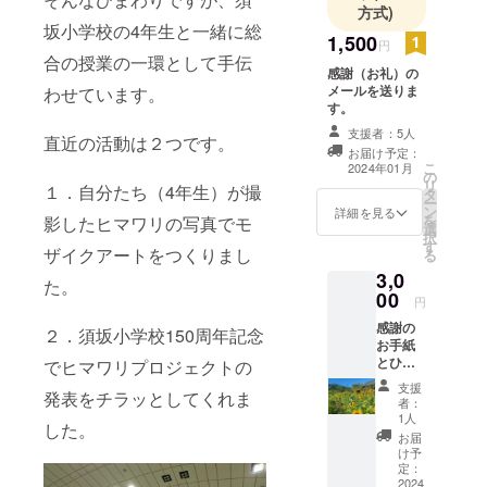
方式)
チャイと草
坂小学校の4年生と一緒に総
1,500
刈りの3つの
円
合の授業の一環として手伝
軸で活動し
感謝（お礼）の
ています。
メールを送りま
わせています。
す。
農業では耕
支援者：5人
作放棄地の
直近の活動は２つです。
お届け予定：
利活用に向
こ
2024年01月
の
リ
け、ひまわ
１．自分たち（4年生）が撮
タ
ー
り畑を作る
ン
詳細を見る
を
影したヒマワリの写真でモ
選
など活動し
択
す
ザイクアートをつくりまし
る
ておりま
3,0
す。徐々に
た。
00
円
畑も増やし
感謝の
ていき、現
２．須坂小学校150周年記念
お手紙
在では１ha
とひま
でヒマワリプロジェクトの
ちょっとに
わり畑
支援
発表をチラッとしてくれま
（2023
拡大してお
者：
年）の
1人
ります。
した。
写真3枚
お届
耕作放棄地
を送り
け予
ます。
定：
を解消して
写真は
2024