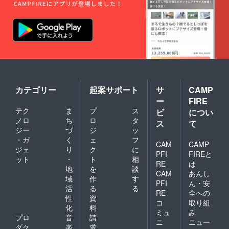
カテゴリー
起案サポート
サ
CAMP
ー
FIRE
テク
ま
プ
ス
ビ
につい
ノロ
ち
ロ
タ
ス
て
ジー
づ
ジ
ッ
・ガ
く
ェ
フ
CAM
CAMP
ジェ
り
ク
に
PFI
FIREと
ット
・
ト
相
RE
は
地
を
談
CAM
あんし
域
作
す
PFI
ん・安
活
る
る
RE
全への
性
資
コ
取り組
化
料
ミュ
み
プロ
音
請
ニ
ニュー
ダク
楽
求