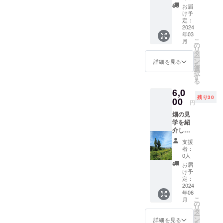
アルバ
ファミ
受け渡
お届
ムを送
リー
しは、
け予
りま
フェス
定：
須坂市
す。 34
2024
ティバ
チャレ
年03
面のミ
ルや須
ンジ
こ
月
ニフォ
坂ス
の
ショッ
リ
トアル
イーツ
タ
プの
ー
バム
フェス
ン
「やま
詳細を見る
を
（21cm
タなど
選
じゅ
択
×11cm
また、
す
う」に
る
）に20
11月か
なりま
6,0
枚の写
らは須
す。 ※
残り30
真を添
00
坂市役
お店ま
円
付しま
所の地
での交
畑の見
す。 ※
下にて
通費は
学を紹
送料込
チャイ
実費で
介しま
み
の販売
お願い
す。 長
も開始
致しま
支援
野県須
しま
す。
者：
坂市の
す。 須
0人
豊丘に
坂市に
お届
ある約
て直接
け予
１haの
定：
の受け
畑にご
2024
取りを
年06
招待し
希望さ
こ
月
ます。
の
れる場
リ
季節の
タ
合は、
ー
野菜は
ン
備考欄
詳細を見る