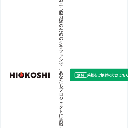
こ
し
協
力
隊
の
た
め
の
ク
ラ
フ
ァ
ン
で
、
あ
掲載をご検討の方はこち
無料
な
た
も
プ
ロ
ジ
ェ
ク
ト
に
挑
戦