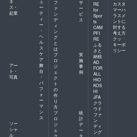
ネ
ュ
フ
サ
カスタ
RE
ス・
ー
ァ
ー
マーハ
for
起業
テ
ン
ビ
ラスメ
Spor
ィ
デ
ス
ントに
ts
ー
ィ
対する
CAM
・
ン
考え方
PFI
ヘ
グ
クッ
RE
ル
と
キーポ
ふる
ス
は
リシー
さと
ケ
プ
実
納税
ア
ロ
施
AD
アー
舞
ジ
事
FOR
ト・
台
ェ
例
ALL
写真
・
ク
HIO
パ
ト
KOS
フ
の
HI
ォ
作
JFA
ー
り
クラ
マ
方
ウド
ン
プ
統
ファ
ス
ロ
計
ン
ソー
ジ
デ
ディ
シャ
ェ
ー
ング
ル
ク
タ