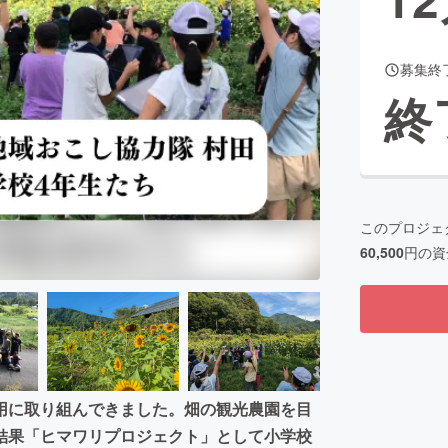
募集終
CAMPFIRE for Social Good
CAMPFIRE Creation
終
CAMPFIREふるさと納税
machi-ya
コミュニティ
このプロジェ
60,500
円の資
用に取り組んできました。畑の観光農園を目
結果「ヒマワリプロジェクト」として小学校