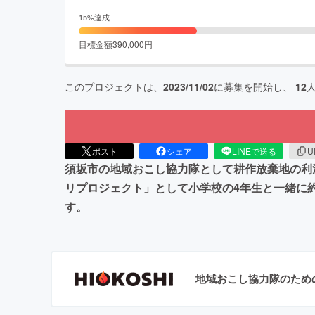
15
%達成
目標金額
390,000
円
このプロジェクトは、
2023/11/02
に募集を開始し、
12
ポスト
シェア
LINEで送る
U
須坂市の地域おこし協力隊として耕作放棄地の利
リプロジェクト」として小学校の4年生と一緒に
す。
地域おこし協力隊のため