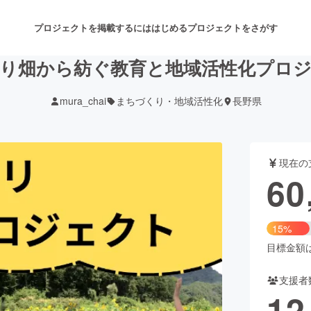
プロジェクトを掲載するには
はじめる
プロジェクトをさがす
り畑から紡ぐ教育と地域活性化プロ
mura_chai
まちづくり・地域活性化
長野県
注目のリターン
注目の新着プロジェクト
募集終了が近いプロジェクト
も
現在の
音楽
舞台・パフォーマンス
60
ゲーム・サービス開発
フード・飲食店
15%
書籍・雑誌出版
アニメ・漫画
目標金額は3
支援者
チャレンジ
ビューティー・ヘルスケ
12