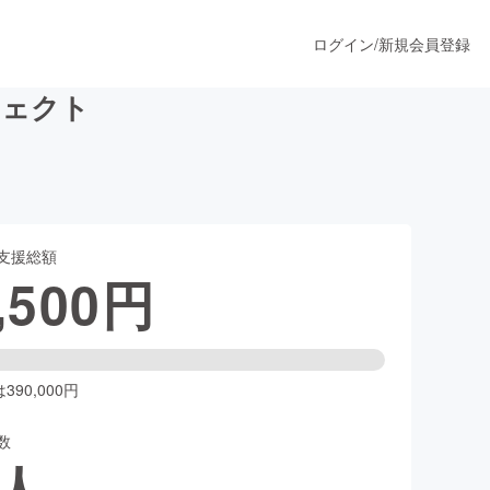
ログイン
/
新規会員登録
ジェクト
うすぐ公開されます
支援総額
プロダクト
,500
円
ファッション
スポーツ
90,000円
数
ア
ソーシャルグッド
人