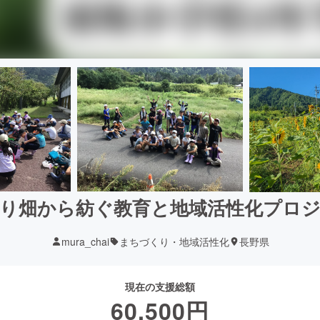
り畑から紡ぐ教育と地域活性化プロ
mura_chai
まちづくり・地域活性化
長野県
現在の支援総額
60,500
円