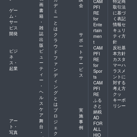
特定商
CAM
画
デ
会
取引法
PFI
ゲー
書
ミ
に基づ
RE
ム・
籍
ー
く表記
for
サー
・
と
情報セ
Ente
ビス
雑
は
キュリ
rtain
開発
誌
ク
サ
ティ方
men
出
ラ
ポ
針
t
版
ウ
ー
反社基
CAM
ビジ
ビ
ド
ト
本方針
PFI
ネ
ュ
フ
サ
カスタ
RE
ス・
ー
ァ
ー
マーハ
for
起業
テ
ン
ビ
ラスメ
Spor
ィ
デ
ス
ントに
ts
ー
ィ
対する
CAM
・
ン
考え方
PFI
ヘ
グ
クッ
RE
ル
と
キーポ
ふる
ス
は
リシー
さと
ケ
プ
実
納税
ア
ロ
施
AD
アー
舞
ジ
事
FOR
ト・
台
ェ
例
ALL
写真
・
ク
HIO