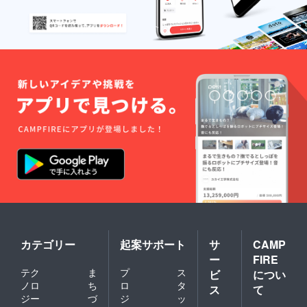
カテゴリー
起案サポート
サ
CAMP
ー
FIRE
テク
ま
プ
ス
ビ
につい
ノロ
ち
ロ
タ
ス
て
ジー
づ
ジ
ッ