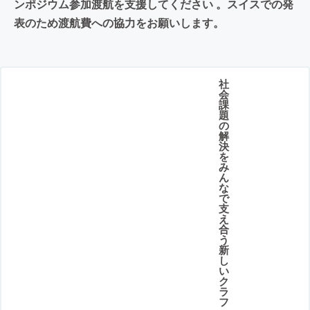
ンポジウム参加渡航を支援してください 。スイスでの発
表のため渡航費への協力をお願いします。
社
会
課
題
の
解
決
を
み
ん
な
で
支
え
合
う
新
し
い
ク
ラ
フ