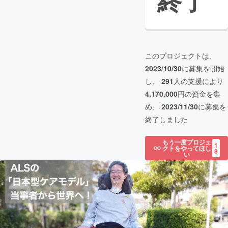
終了
このプロジェクトは、
2023/10/30
に募集を開始
し、
291
人の支援により
4,170,000
円の資金を集
め、
2023/11/30
に募集を
終了しました
もう一度プロジェ
1
クトをやってほし
8
い