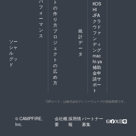
パ
ト
KOS
フ
の
HI
ォ
作
JFA
ー
り
クラ
マ
方
ウド
ン
プ
統
ファ
ス
ロ
計
ン
ソー
ジ
デ
ディ
シャ
ェ
ー
ング
ル
ク
タ
mac
グッ
ト
hi-ya
ド
の
補助
広
金申
め
請サ
方
ポー
ト
「QRコード」は株式会社デンソーウェーブの登録商標です。
© CAMPFIRE,
会社概
採用情
パートナー
Inc.
要
報
募集