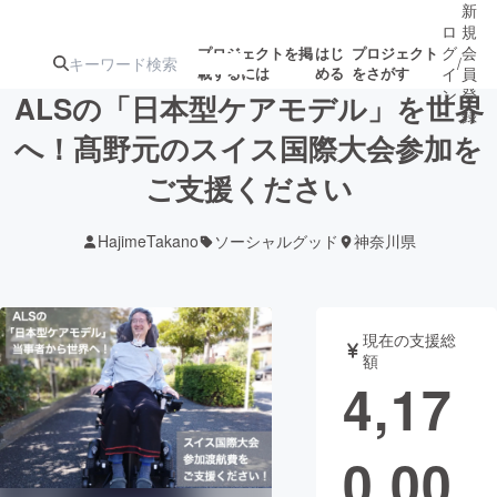
新
ロ
規
グ
会
プロジェクトを掲
はじ
プロジェクト
/
載するには
める
をさがす
イ
員
ン
登
ALSの「日本型ケアモデル」を世界
録
へ！髙野元のスイス国際大会参加を
ご支援ください
人気のプロ
注目のリ
注目の新着プロ
募集終了が近いプ
もうすぐ公開
ジェクト
ターン
ジェクト
ロジェクト
されます
HajimeTakano
ソーシャルグッド
神奈川県
アート・写真
音楽
現在の支援総
テクノロジー・ガジェット
ゲーム・サ
額
4,17
映像・映画
書籍・雑誌
0,00
ビジネス・起業
チャレンジ