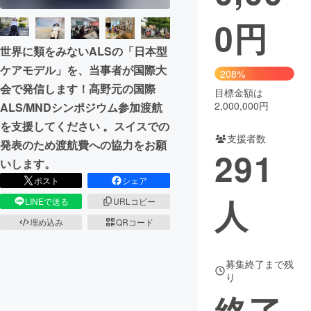
0
円
まちづくり・地域活性化
世界に類をみないALSの「日本型
ケアモデル」を、当事者が国際大
CAMPFIRE for Social Good
CAMPFIRE Creation
208%
会で発信します！髙野元の国際
CAMPFIREふるさと納税
machi-ya
コミュニティ
目標金額は
2,000,000円
ALS/MNDシンポジウム参加渡航
を支援してください 。スイスでの
支援者数
発表のため渡航費への協力をお願
291
いします。
ポスト
シェア
人
LINEで送る
URLコピー
埋め込み
QRコード
募集終了まで残
り