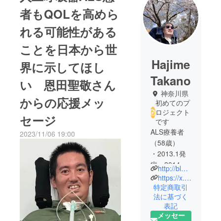
者もQOLを高めら
れる可能性がある
ことを日本から世
Hajime
界に示してほし
Takano
い 恩田聖敬さん
神奈川県
からの応援メッ
初めてのプ
ロジェクト
セージ
です
ALS療養者
2023/11/06 19:00
（58歳）
・2013.1発
症＞2014.10
http://blog.gentak.info/
告知＞
https://x.com/gen_tak?s=20
2016.4胃瘻
特定商取引
法に基づく
造設＞
表記
2017.5気管
メッセー
切開