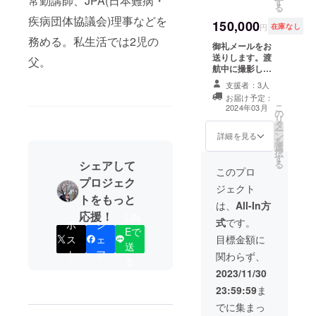
常勤講師、JPA(日本難病・
す
ス」欄にお名前
時間程度、日程
る
を掲載します。
は2024年1月〜3
疾病団体協議会)理事などを
150,000
学会で実際に発
月の期間で個別
円
在庫なし
表したスライド
にご調整いたし
務める。私生活では2児の
御礼メールをお
（PDF）と
ます） ※備考欄
送りします。渡
HeatyPresenter
に「スペシャル
父。
航中に撮影した
を使用したプレ
サンクス」欄に
記録写真5枚を
ゼンビデオ（7分
掲載するお名前
支援者：3人
データでお送り
程度）をご共有
をご記入くださ
お届け予定：
します。渡航報
します。髙野元
い。
こ
2024年03月
の
告書（PDF）を
から個別の御礼
リ
タ
お送りします。
ビデオメッセー
ー
ン
報告書の「スペ
詳細を見る
ジをお送りしま
を
選
シャルサンク
す。 ※備考欄に
択
す
ス」欄にお名前
「スペシャルサ
る
シェアして
を掲載します。
このプロ
ンクス」欄に掲
プロジェク
学会で実際に発
載するお名前を
ジェクト
表したスライド
ご記入くださ
トをもっと
（PDF）と
は、
All-In方
い。
応援！
HeatyPresenter
LIN
式
です。
ポ
シ
を使用したプレ
Eで
ゼンビデオ（7分
ス
ェ
目標金額に
送
程度）をご共有
ト
ア
関わらず、
る
します。髙野元
が支援者さまを
2023/11/30
訪問しての報告
23:59:59
ま
面談を実施いた
しますとの個別
でに集まっ