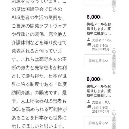
刺激をもらっています。こ
を
・川崎つな
選
択
す
の度は国際学会で日本の
がろ会・会
る
長
6,000
ALS患者の生活の良例を、
円
・神奈川県
御礼メールをお
ご自身の開発ソフトウェア
共生社会ア
送りします。渡
や行政との関係、完全他人
航中に撮影した
ドバイザー
記録写真5枚を
支援者：12人
・かながわ
介護体制などを織り交ぜて
データでお送り
お届け予定：
難病連・理
します。
こ
2023年12月
発表されると伺っていま
の
事長
リ
タ
す。これらは高野さんの不
ー
ン
詳細を見る
を
選
断の努力と先輩患者が権利
択
す
る
として勝ち得た、日本が世
8,000
円
界に誇る制度である「重度
御礼メールをお
送りします。渡
訪問介護」の賜物です。是
航中に撮影した
非、人工呼吸器ALS患者も
記録写真5枚を
支援者：8人
データでお送り
お届け予定：
QOLを高められる可能性が
します。渡航報
こ
2024年01月
の
告書（PDF）を
リ
あることを日本から世界に
タ
お送りします。
ー
ン
報告書の「スペ
詳細を見る
示してほしいと思います。
を
選
シャルサンク