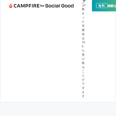
ァ
ン
掲載
無料
集
ま
っ
た
支
援
金
は
10
0
%
受
け
取
る
こ
と
が
で
き
ま
す