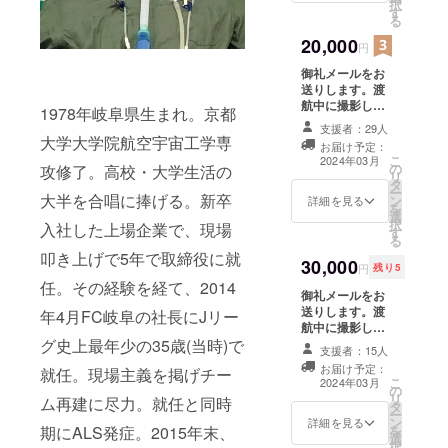
択
す
ス」欄にお名前
る
を掲載します。
20,000
学会で実際に発
円
表したスライド
御礼メールをお
（PDF）と
送りします。渡
HeatyPresenter
航中に撮影した
を使用したプレ
1978年岐阜県生まれ。京都
記録写真5枚を
ゼンビデオ（7分
支援者：29人
データでお送り
大学大学院航空宇宙工学専
程度）をご共有
お届け予定：
します。渡航報
します。 ※備考
こ
2024年03月
の
告書（PDF）を
攻修了。高校・大学生活の
欄に「スペシャ
リ
タ
お送りします。
ルサンクス」欄
ー
大半を合唱に捧げる。新卒
ン
報告書の「スペ
詳細を見る
に掲載するお名
を
選
シャルサンク
前をご記入くだ
択
入社した上場企業で、現場
す
ス」欄にお名前
さい。
る
を掲載します。
叩き上げで5年で取締役に就
30,000
学会で実際に発
円
残り5
表したスライド
任。その経験を経て、2014
御礼メールをお
（PDF）と
送りします。渡
HeatyPresenter
年4月FC岐阜の社長にJリー
航中に撮影した
を使用したプレ
記録写真5枚を
グ史上最年少の35歳(当時)で
ゼンビデオ（7分
支援者：15人
データでお送り
程度）をご共有
お届け予定：
就任。現場主義を掲げチー
します。渡航報
します。出張報
こ
2024年03月
の
告書（PDF）を
告会イベント
リ
ム再建に尽力。就任と同時
タ
お送りします。
（オンライン）
ー
ン
報告書の「スペ
詳細を見る
にご招待します
を
期にALS発症。2015年末、
選
シャルサンク
（2024年1月〜3
択