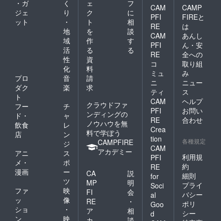
・ガ
く
ェ
フ
CAM
CAMP
ジェ
り
ク
に
PFI
FIREと
ット
・
ト
相
RE
は
地
を
談
CAM
あんし
域
作
す
PFI
ん・安
活
る
る
RE
全への
性
資
コ
取り組
化
料
ミュ
み
プロ
音
請
ニ
ニュー
ダク
楽
求
ティ
ス
ト
CAM
ヘルプ
クラウドファ
フー
チ
PFI
お問い
ンディングの
ド・
ャ
RE
合わせ
ノウハウを無
飲食
レ
Crea
料で学ぼう
店
ン
tion
各種規定
CAMPFIRE
ジ
CAM
アカデミー
アニ
ス
利用規
PFI
メ・
ポ
約
RE
漫画
ー
CA
説
細則
for
ツ
MP
明
プライ
Soci
ファ
映
FI
会
バシー
al
ッ
像
RE
・
ポリ
Goo
ショ
・
ア
相
シー
d
ン
映
カ
談