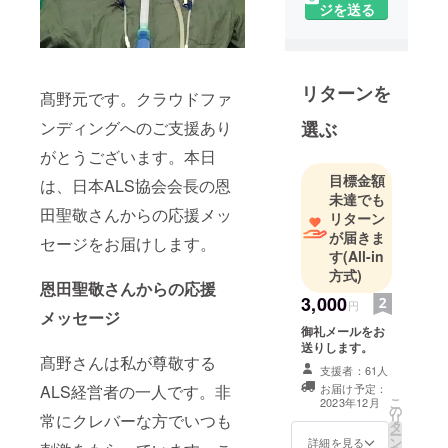
ジを送る
現在のス
テータスは
障害者手帳2
級、介護保
リターンを
髙野元です。クラウドファ
険要介護5認
ンディングへのご支援あり
選ぶ
定です。
重度障害者
がとうございます。本日
がよく生き
目標金額
は、日本ALS協会会長の恩
られる社会
未達でも
田聖敬さんからの応援メッ
の仕組みづ
リターン
が届きま
くりに取り
セージをお届けします。
す
(All-in
組んでいま
方式)
す。
恩田聖敬さんからの応援
3,000
円
メッセージ
・創発計画
御礼メールをお
㈱・代表
送りします。
髙野さんは私が尊敬する
・日本ALS協
支援者：61人
ALS経営者の一人です。非
お届け予定：
会神奈川県
こ
2023年12月
の
支部・副支
常にクレバーな方でいつも
リ
タ
ー
部長
ン
詳細を見る