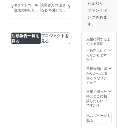
でのオンライン
た金額が
報告面談を実施
ネクストゴール
高野さんの”生き
いたします
ファンディ
達成の御礼と、
る姿”を通して、
（2024年1月〜3
残り期間の活
私は”生きる希
ングされま
月頃を目安に、
動・支援金の使
望”を頂いていま
支援者さまのご
す。
徒について
す。 織田友理
都合に合わせて
子さんからの応
個別に日程をご
活動報告一覧を
プロジェクトを
援メッセージ
調整、所要時間2
支援に関するよ
見る
見る
時間ほど、神奈
くある質問
川県からご自宅
手数料はいく
までの高野・ヘ
らかかります
ルパーの交通費
か？
は別途ご負担い
ただきます） ※
目標金額に届
備考欄に「スペ
かなかった場
シャルサンク
合どうなりま
ス」欄に掲載す
すか？
るお名前をご記
入ください。
支援で困った
時はどこに相
談したらいい
ですか？
ヘルプページを
見る