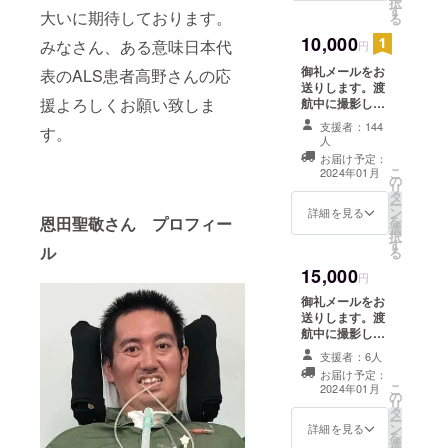
択
す
ス」欄にお名前
大いに期待しております。
る
を掲載します。
10,000
※備考欄に「スペ
みなさん、ある意味日本代
円
シャルサンク
御礼メールをお
表のALS患者高野さんの応
ス」欄に掲載す
送りします。渡
るお名前をご記
援よろしくお願い致しま
航中に撮影した
入ください。
記録写真5枚を
支援者：144
す。
データでお送り
人
します。渡航報
お届け予定：
告書（PDF）を
こ
2024年01月
の
お送りします。
リ
タ
報告書の「スペ
ー
ン
詳細を見る
シャルサンク
を
恩田聖敬さん プロフィー
選
ス」欄にお名前
択
す
を掲載します。
ル
る
学会で実際に発
15,000
円
表したスライド
（PDF）をご共
御礼メールをお
有します。 ※備
送りします。渡
考欄に「スペ
航中に撮影した
シャルサンク
記録写真5枚を
支援者：6人
ス」欄に掲載す
データでお送り
るお名前をご記
お届け予定：
します。渡航報
こ
2024年01月
入ください。
の
告書（PDF）を
リ
タ
お送りします。
ー
ン
報告書の「スペ
詳細を見る
を
選
シャルサンク