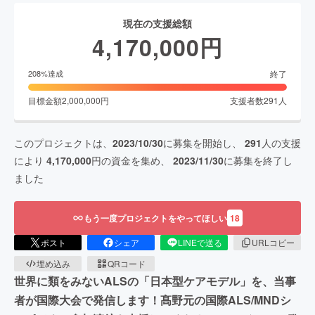
現在の支援総額
4,170,000
円
終了
208
%達成
目標金額
2,000,000
円
支援者数
291
人
このプロジェクトは、
2023/10/30
に募集を開始し、
291
人の支援
により
4,170,000
円の資金を集め、
2023/11/30
に募集を終了し
ました
もう一度プロジェクトをやってほしい
18
ポスト
シェア
LINEで送る
URLコピー
埋め込み
QRコード
世界に類をみないALSの「日本型ケアモデル」を、当事
者が国際大会で発信します！髙野元の国際ALS/MNDシ