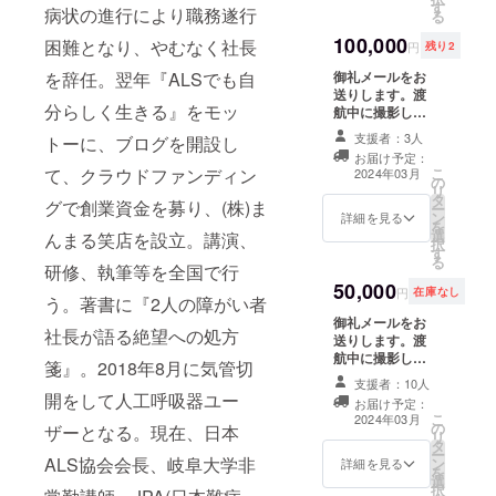
す
ス」欄にお名前
月の間に、
病状の進行により職務遂行
る
を掲載します。
Zoomで60分〜
100,000
学会で実際に発
困難となり、やむなく社長
90分程度の予定
円
残り2
表したスライド
です。日程が合
御礼メールをお
を辞任。翌年『ALSでも自
（PDF）と
わない方には録
送りします。渡
HeatyPresenter
画をご共有しま
分らしく生きる』をモッ
航中に撮影した
を使用したプレ
す）。 ※備考欄
記録写真5枚を
ゼンビデオ（7分
に「スペシャル
支援者：3人
トーに、ブログを開設し
データでお送り
程度）をご共有
サンクス」欄に
お届け予定：
します。渡航報
します。出張報
掲載するお名前
こ
て、クラウドファンディン
2024年03月
の
告書（PDF）を
告会イベント
をご記入くださ
リ
タ
お送りします。
（オフライン）
い。
グで創業資金を募り、(株)ま
ー
ン
報告書の「スペ
詳細を見る
にご招待します
を
選
シャルサンク
んまる笑店を設立。講演、
（2024年1月〜3
択
す
ス」欄にお名前
月の間に、東京
る
研修、執筆等を全国で行
を掲載します。
または神奈川で
50,000
学会で実際に発
実施予定です。
円
在庫なし
う。著書に『2人の障がい者
表したスライド
追って日程調整
御礼メールをお
（PDF）と
のご連絡をいた
社長が語る絶望への処方
送りします。渡
HeatyPresenter
します）。 ※備
航中に撮影した
を使用したプレ
考欄に「スペ
箋』。2018年8月に気管切
記録写真5枚を
ゼンビデオ（7分
シャルサンク
支援者：10人
データでお送り
程度）をご共有
ス」欄に掲載す
開をして人工呼吸器ユー
お届け予定：
します。渡航報
します。髙野元
るお名前をご記
こ
2024年03月
の
告書（PDF）を
ザーとなる。現在、日本
との個別でのオ
入ください。
リ
タ
お送りします。
ンライン報告面
ー
ALS協会会長、岐阜大学非
ン
報告書の「スペ
詳細を見る
談を実施いたし
を
選
シャルサンク
ます（Zoomで1
択