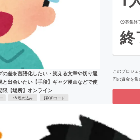
募集終
CAMPFIRE for Social Good
CAMPFIRE Creation
終
CAMPFIREふるさと納税
machi-ya
コミュニティ
このプロジェ
グの差を言語化したい・笑える文章や切り返
円の資金を集
現と出会いたい【手段】ギャグ漫画などで使
期限【場所】オンライン
ピー
埋め込み
QRコード