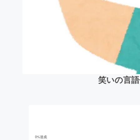
笑いの言語
0
%達成