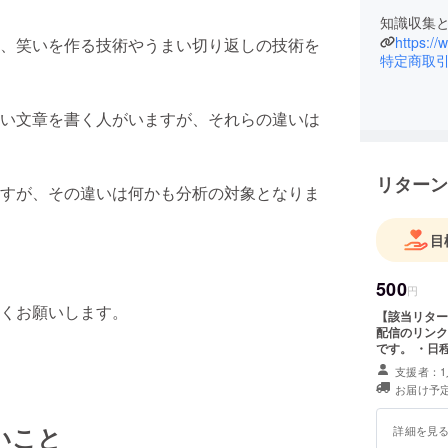
知識収集
https:/
、笑いを作る技術やうまい切り返しの技術を
特定商取
い文章を書く人がいますが、それらの違いは
リターン
すが、その違いは何かも分析の対象となりま
目
500
円
くお願いします。
【該当リター
配信のリンク
です。 ・日程：2024年12月頃 21時~23時予定 ・場所：YouTube ・ク
ラウドファン
支援者：1
お届け予定
いこと
詳細を見