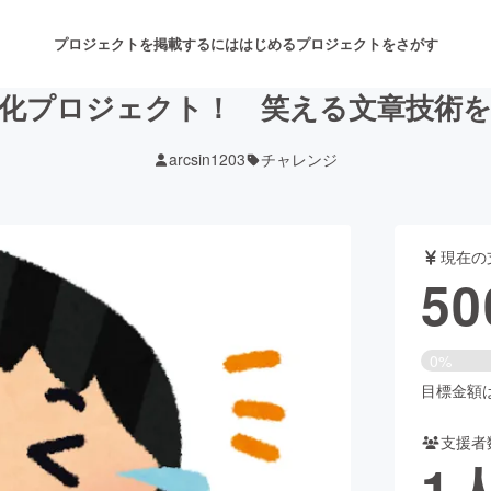
プロジェクトを掲載するには
はじめる
プロジェクトをさがす
化プロジェクト！ 笑える文章技術
arcsin1203
チャレンジ
注目のリターン
注目の新着プロジェクト
募集終了が近いプロジェクト
も
現在の
音楽
舞台・パフォーマンス
50
ゲーム・サービス開発
フード・飲食店
0%
書籍・雑誌出版
アニメ・漫画
目標金額は2
支援者
チャレンジ
ビューティー・ヘルスケ
1