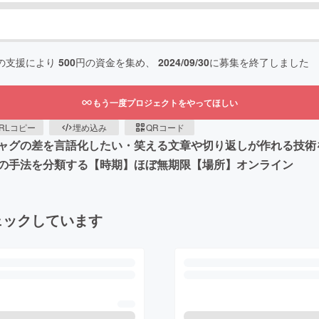
の支援により
500
円の資金を集め、
2024/09/30
に募集を終了しました
もう一度プロジェクトをやってほしい
RLコピー
埋め込み
QRコード
ャグの差を言語化したい・笑える文章や切り返しが作れる技術
の手法を分類する【時期】ほぼ無期限【場所】オンライン
ェックしています