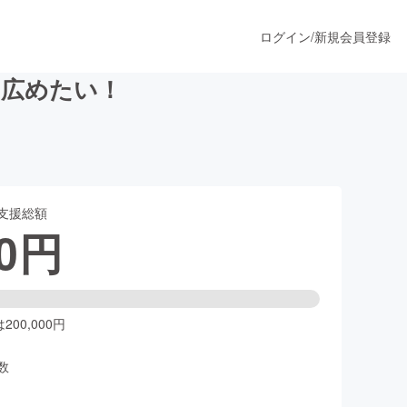
ログイン
/
新規会員登録
を広めたい！
うすぐ公開されます
支援総額
プロダクト
0
円
ファッション
スポーツ
00,000円
数
ア
ソーシャルグッド
人