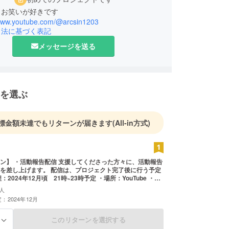
とお笑いが好きです
/www.youtube.com/@arcsin1203
引法に基づく表記
メッセージを送る
を選ぶ
標金額未達でもリターンが届きます
(All-in方式)
ン】 ・活動報告配信 支援してくださった方々に、活動報告
を差し上げます。 配信は、プロジェクト完了後に行う予定
ディング終了後、詳細情報をメールにてご案内します。
人
：2024年12月
このリターンを選択する
る