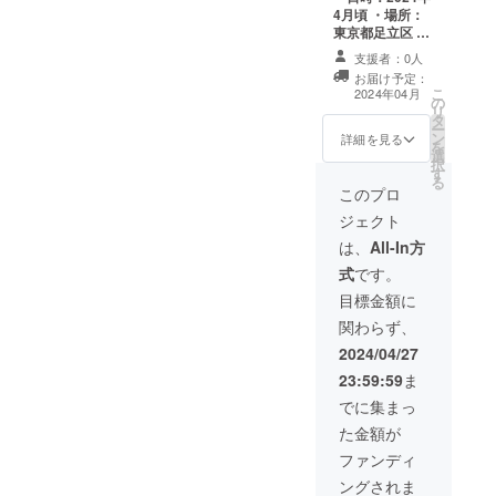
る前に、猫と一
4月頃 ・場所：
緒にのんびり暮
東京都足立区 ・
らせる戸建賃貸
支援者様の交通
を実際に体験し
支援者：0人
費や滞在費：支
て頂けます。基
お届け予定：
援者様の交通費
本的な生活家具
こ
2024年04月
の
や滞在費は各自
はこちらで準備
リ
タ
でご負担くださ
いたします。猫
ー
ン
い。 ・支援者様
詳細を見る
ちゃんと一緒に
を
選
との連絡方法：
手ぶらでお越し
択
す
詳細はメールで
ください。
る
連絡します。 ・
このプロ
リフォーム完成
ジェクト
後、実際にこの
物件で猫ちゃん
は、
All-In方
と一緒に一夜を
式
です。
明かして頂けま
す。猫ちゃんと
目標金額に
語り合う一夜を
関わらず、
お楽しみ頂けれ
ば光栄です。
2024/04/27
23:59:59
ま
でに集まっ
た金額が
ファンディ
ングされま