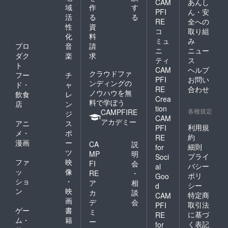
CAM
あんし
域
作
す
PFI
ん・安
活
る
る
RE
全への
性
資
コ
取り組
化
料
ミュ
み
プロ
音
請
ニ
ニュー
ダク
楽
求
ティ
ス
ト
CAM
ヘルプ
クラウドファ
フー
チ
PFI
お問い
ンディングの
ド・
ャ
RE
合わせ
ノウハウを無
飲食
レ
Crea
料で学ぼう
店
ン
tion
各種規定
CAMPFIRE
ジ
CAM
アカデミー
アニ
ス
利用規
PFI
メ・
ポ
約
RE
漫画
ー
CA
説
細則
for
ツ
MP
明
プライ
Soci
ファ
映
FI
会
バシー
al
ッ
像
RE
・
ポリ
Goo
ショ
・
ア
相
シー
d
ン
映
カ
談
特定商
CAM
画
デ
会
取引法
PFI
ゲー
書
ミ
に基づ
RE
ム・
籍
ー
く表記
for