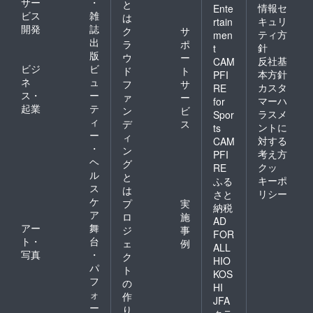
サー
・
と
情報セ
Ente
ビス
雑
は
キュリ
rtain
開発
誌
ク
サ
ティ方
men
出
ラ
ポ
針
t
版
ウ
ー
反社基
CAM
ビジ
ビ
ド
ト
本方針
PFI
ネ
ュ
フ
サ
カスタ
RE
ス・
ー
ァ
ー
マーハ
for
起業
テ
ン
ビ
ラスメ
Spor
ィ
デ
ス
ントに
ts
ー
ィ
対する
CAM
・
ン
考え方
PFI
ヘ
グ
クッ
RE
ル
と
キーポ
ふる
ス
は
リシー
さと
ケ
プ
実
納税
ア
ロ
施
AD
アー
舞
ジ
事
FOR
ト・
台
ェ
例
ALL
写真
・
ク
HIO
パ
ト
KOS
フ
の
HI
ォ
作
JFA
ー
り