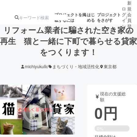
新
ロ
規
グ
会
プロジェクトを掲
はじ
プロジェクト
/
載するには
める
をさがす
イ
員
ン
登
リフォーム業者に騙された空き家の
録
再生 猫と一緒に下町で暮らせる貸家
をつくります！
人気のプロ
注目のリ
注目の新着プロ
募集終了が近いプ
もうすぐ公開
ジェクト
ターン
ジェクト
ロジェクト
されます
michiyukullc
まちづくり・地域活性化
東京都
アート・写真
音楽
現在の支援総
テクノロジー・ガジェット
ゲーム・サ
額
0
円
映像・映画
書籍・雑誌
0%
ビジネス・起業
チャレンジ
目標金額は