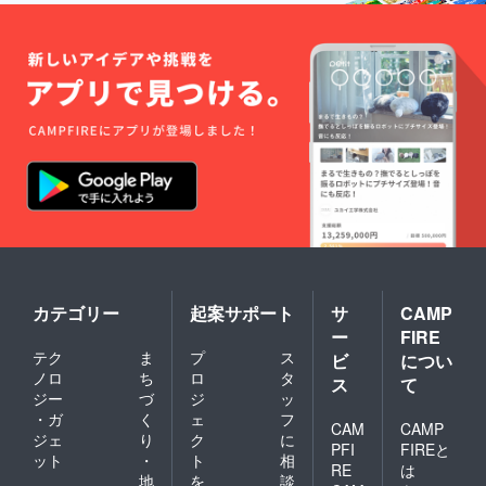
カテゴリー
起案サポート
サ
CAMP
ー
FIRE
テク
ま
プ
ス
ビ
につい
ノロ
ち
ロ
タ
ス
て
ジー
づ
ジ
ッ
・ガ
く
ェ
フ
CAM
CAMP
ジェ
り
ク
に
PFI
FIREと
ット
・
ト
相
RE
は
地
を
談