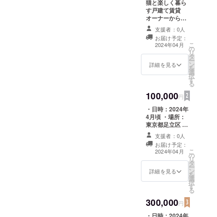
猫と楽しく暮ら
す戸建て賃貸
オーナーから、
ご支援くださっ
支援者：0人
た皆様へ心から
お届け予定：
のメッセージ
こ
2024年04月
の
メールをお暮ら
リ
タ
せて頂きます。
ー
ン
詳細を見る
を
選
択
す
る
100,000
円
・日時：2024年
4月頃 ・場所：
東京都足立区 ・
支援者様の交通
支援者：0人
費や滞在費：支
お届け予定：
援者様の交通費
こ
2024年04月
の
や滞在費は各自
リ
タ
でご負担くださ
ー
ン
い。 ・支援者様
詳細を見る
を
選
との連絡方法：
択
す
詳細はメールで
る
連絡します。 ・
300,000
リフォームが完
円
成し入居者が入
・日時：2024年