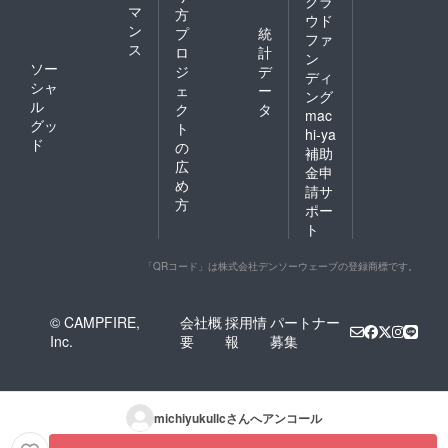
クラ
マ
方
ウド
ン
プ
統
ファ
ス
ロ
計
ン
ソー
ジ
デ
ディ
シャ
ェ
ー
ング
ル
ク
タ
mac
グッ
ト
hi-ya
ド
の
補助
広
金申
め
請サ
方
ポー
ト
「QRコード」は株式会社デンソーウェーブの登録商標です。
© CAMPFIRE,
会社概
採用情
パートナー
Inc.
要
報
募集
michiyukullc
さんへアンコール