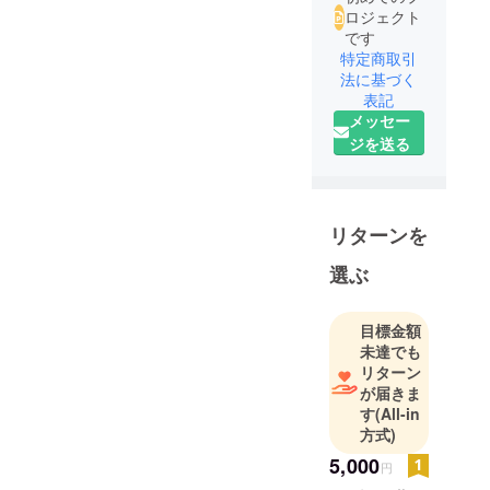
ロジェクト
です
特定商取引
法に基づく
表記
メッセー
ジを送る
リターンを
選ぶ
目標金額
未達でも
リターン
が届きま
す
(All-in
方式)
5,000
円