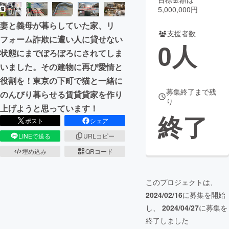
5,000,000円
まちづくり・地域活性化
妻と義母が暮らしていた家、リ
支援者数
フォーム詐欺に遭い人に貸せない
0
人
CAMPFIRE for Social Good
CAMPFIRE Creation
状態にまでぼろぼろにされてしま
CAMPFIREふるさと納税
machi-ya
コミュニティ
いました。その建物に再び愛情と
役割を！東京の下町で猫と一緒に
募集終了まで残
のんびり暮らせる賃貸貸家を作り
り
上げようと思っています！
終了
ポスト
シェア
LINEで送る
URLコピー
埋め込み
QRコード
このプロジェクトは、
2024/02/16
に募集を開始
し、
2024/04/27
に募集を
終了しました