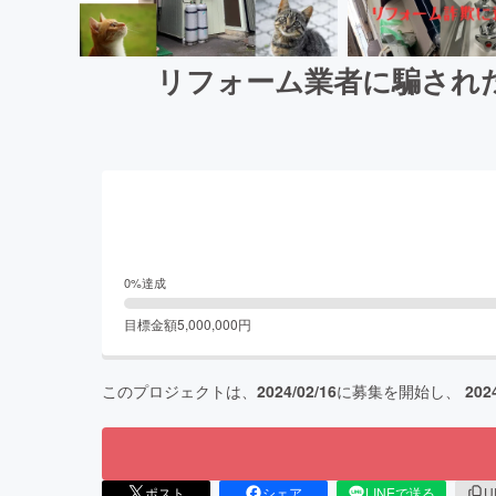
リフォーム業者に騙され
0
%達成
目標金額
5,000,000
円
このプロジェクトは、
2024/02/16
に募集を開始し、
202
ポスト
シェア
LINEで送る
U