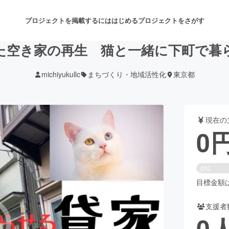
プロジェクトを掲載するには
はじめる
プロジェクトをさがす
た空き家の再生 猫と一緒に下町で暮
michiyukullc
まちづくり・地域活性化
東京都
注目のリターン
注目の新着プロジェクト
募集終了が近いプロジェクト
も
現在の
音楽
舞台・パフォーマンス
0
ゲーム・サービス開発
フード・飲食店
0%
書籍・雑誌出版
アニメ・漫画
目標金額は5
支援者
チャレンジ
ビューティー・ヘルスケ
0