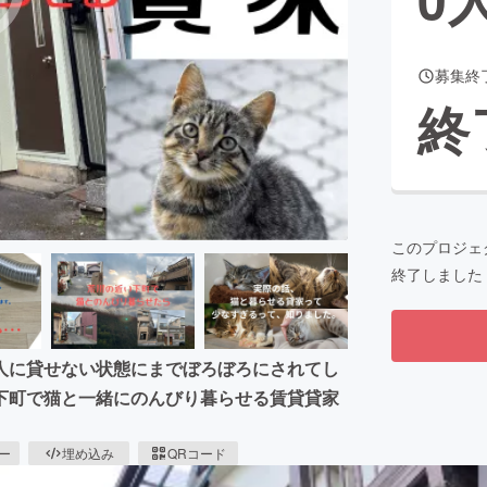
募集終
CAMPFIRE for Social Good
CAMPFIRE Creation
終
CAMPFIREふるさと納税
machi-ya
コミュニティ
このプロジェ
終了しました
人に貸せない状態にまでぼろぼろにされてし
下町で猫と一緒にのんびり暮らせる賃貸貸家
ピー
埋め込み
QRコード