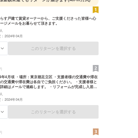
らす戸建て賃貸オーナーから、ご支援くださった皆様へ心
ージメールをお暮らせて頂きます。
人
：2024年04月
このリターンを選択する
る
円
立区 ・支援者様の交通費や滞在
交通費や滞在費は各自でご負担ください。 ・支援者様と
ールで連絡します。 ・リフォームが完成し入居者
猫と一緒にのんびり暮らせる戸建賃貸を実際に体験して頂
人
的な生活家具はこちらで準備いたします。猫ちゃんと一緒
：2024年04月
越しください。
このリターンを選択する
る
円