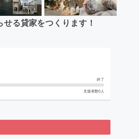
らせる貸家をつくります！
終了
支援者数
0
人