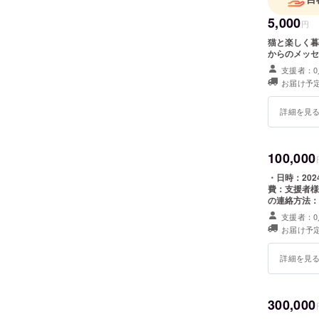
5,000
円
猫と楽しく暮
からのメッセ
支援者：0
お届け予定
詳細を見
100,000
・日時：2024年4月頃 ・場所：東京都足
費：支援者様の
の連絡方法：詳細はメ
が入る前に、
支援者：0
けます。基本
お届け予定
に手ぶらでお
詳細を見
300,000