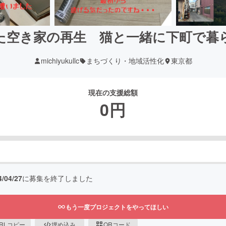
た空き家の再生 猫と一緒に下町で暮
michiyukullc
まちづくり・地域活性化
東京都
現在の支援総額
0
円
4/04/27
に募集を終了しました
もう一度プロジェクトをやってほしい
RLコピー
埋め込み
QRコード