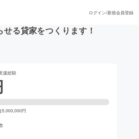
ログイン
/
新規会員登録
らせる貸家をつくります！
うすぐ公開されます
支援総額
プロダクト
円
ファッション
スポーツ
,000,000円
数
ア
ソーシャルグッド
人