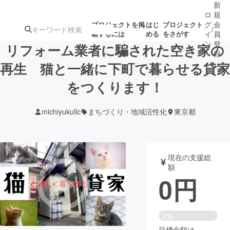
新
ロ
規
グ
会
プロジェクトを掲
はじ
プロジェクト
/
載するには
める
をさがす
イ
員
ン
登
リフォーム業者に騙された空き家の
録
再生 猫と一緒に下町で暮らせる貸家
をつくります！
人気のプロ
注目のリ
注目の新着プロ
募集終了が近いプ
もうすぐ公開
ジェクト
ターン
ジェクト
ロジェクト
されます
michiyukullc
まちづくり・地域活性化
東京都
アート・写真
音楽
現在の支援総
テクノロジー・ガジェット
ゲーム・サ
額
0
円
映像・映画
書籍・雑誌
0%
ビジネス・起業
チャレンジ
目標金額は