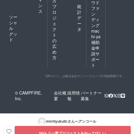
方
ウド
ン
プ
統
ファ
ス
ロ
計
ン
ソー
ジ
デ
ディ
シャ
ェ
ー
ング
ル
ク
タ
mac
グッ
ト
hi-ya
ド
の
補助
広
金申
め
請サ
方
ポー
ト
「QRコード」は株式会社デンソーウェーブの登録商標です。
© CAMPFIRE,
会社概
採用情
パートナー
Inc.
要
報
募集
michiyukullc
さんへアンコール
もう一度プロジェクトをやってほしい