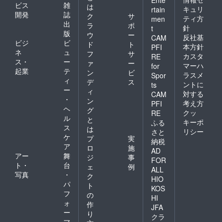
ビス
雑
は
キュリ
rtain
開発
誌
ク
サ
ティ方
men
出
ラ
ポ
針
t
版
ウ
ー
反社基
CAM
ビジ
ビ
ド
ト
本方針
PFI
ネ
ュ
フ
サ
カスタ
RE
ス・
ー
ァ
ー
マーハ
for
起業
テ
ン
ビ
ラスメ
Spor
ィ
デ
ス
ントに
ts
ー
ィ
対する
CAM
・
ン
考え方
PFI
ヘ
グ
クッ
RE
ル
と
キーポ
ふる
ス
は
リシー
さと
ケ
プ
実
納税
ア
ロ
施
AD
アー
舞
ジ
事
FOR
ト・
台
ェ
例
ALL
写真
・
ク
HIO
パ
ト
KOS
フ
の
HI
ォ
作
JFA
ー
り
クラ
マ