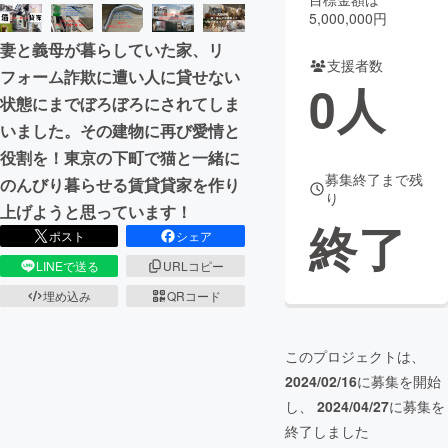
5,000,000円
まちづくり・地域活性化
妻と義母が暮らしていた家、リ
支援者数
フォーム詐欺に遭い人に貸せない
0
人
CAMPFIRE for Social Good
CAMPFIRE Creation
状態にまでぼろぼろにされてしま
CAMPFIREふるさと納税
machi-ya
コミュニティ
いました。その建物に再び愛情と
役割を！東京の下町で猫と一緒に
募集終了まで残
のんびり暮らせる賃貸貸家を作り
り
上げようと思っています！
終了
ポスト
シェア
LINEで送る
URLコピー
埋め込み
QRコード
このプロジェクトは、
2024/02/16
に募集を開始
し、
2024/04/27
に募集を
終了しました