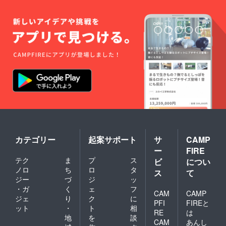
カテゴリー
起案サポート
サ
CAMP
ー
FIRE
テク
ま
プ
ス
ビ
につい
ノロ
ち
ロ
タ
ス
て
ジー
づ
ジ
ッ
・ガ
く
ェ
フ
CAM
CAMP
ジェ
り
ク
に
PFI
FIREと
ット
・
ト
相
RE
は
地
を
談
CAM
あんし