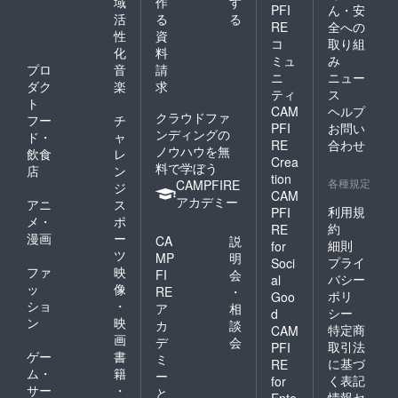
域
作
す
PFI
ん・安
活
る
る
RE
全への
性
資
コ
取り組
化
料
ミュ
み
プロ
音
請
ニ
ニュー
ダク
楽
求
ティ
ス
ト
CAM
ヘルプ
クラウドファ
フー
チ
PFI
お問い
ンディングの
ド・
ャ
RE
合わせ
ノウハウを無
飲食
レ
Crea
料で学ぼう
店
ン
tion
各種規定
CAMPFIRE
ジ
CAM
アカデミー
アニ
ス
利用規
PFI
メ・
ポ
約
RE
漫画
ー
CA
説
細則
for
ツ
MP
明
プライ
Soci
ファ
映
FI
会
バシー
al
ッ
像
RE
・
ポリ
Goo
ショ
・
ア
相
シー
d
ン
映
カ
談
特定商
CAM
画
デ
会
取引法
PFI
ゲー
書
ミ
に基づ
RE
ム・
籍
ー
く表記
for
サー
・
と
情報セ
Ente