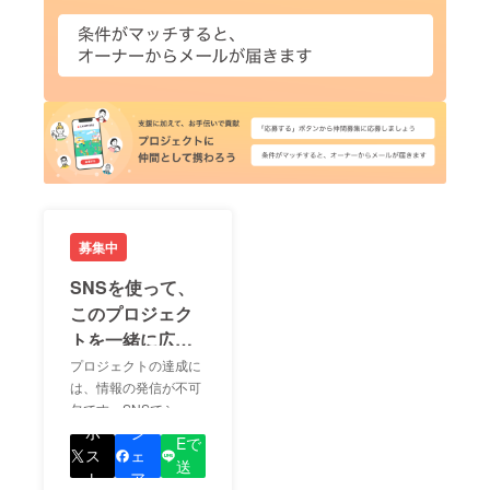
募集中
SNSを使って、
このプロジェク
トを一緒に広め
ましょう！
プロジェクトの達成に
は、情報の発信が不可
欠です。SNSでシェア
LIN
をして、あなたが応援
ポ
シ
Eで
しているプロジェクト
ス
ェ
送
の良さを知ってもらい
ト
ア
る