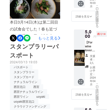
年03
す。大学で大阪に出てきて
り（天
こ
月
満、天
の
から30代前半までは本気(マ
リ
満
タ
ー
stand、
ン
詳細を見る
ジ)でバンド活動をしながら
を
十三、
選
本日3月14日(木)は第二回目
択
都島）
イタリアン、ベトナム料理
す
る
ブラン
の試食会でした！春も近づ
など飲食店で調理のバイト
5,0
ドの魅
残り18
力とお
き少し暖かい日に試食会が
00
円
もっと見る
をしていましたがバンド活
店それ
できてとっても気持ちよ
【For
ぞれの
スタンプラリーパ
動終了とともに地元へ戻り
wine
おもて
かったです。お料理は間違
lover】
なしを
飲食関係（調理）に就職し
スポート
自社開
フル体
いない仕上がり。さすが田
支援
催月１
たりその間に別の業種で働
験しま
者：
2024/03/13 19:03
回ワイ
せん
中さん、太田さん。西宮北
2人
いたりしていました。今回
ン試飲
か： ス
パスポート
お届
口店では田中さんが料理を
会参加
タンプ
け予
スタンプラリー
は大阪のバイト時代に料理
権： 新
ラリー
定：
監修、太田さんが実際にお
スタンプカード
しいワ
2024
パス
に関して指導していただい
年04
インの
ナチュラルワイン
ポート
店で提供してくれます。な
こ
月
仕入れ
た田中さんと一緒に仕事を
ご提示
の
西宮北口
西宮
リ
試飲会
する
んとも頼もしいお二人はい
タ
西宮ナチュラルワイン
ー
するという話からuoyakiさ
に参
と、グ
ン
詳細を見る
を
西宮ワイン
uoyaki
つも笑顔で本気。メンバー
加。い
ラスワ
選
んからお話を頂いて久しぶ
択
ちはや
uoyaki西宮北口
イン
す
紹介は次回の活動報告で。
る
く
¥1,000
クラウドファンディング
りに関西に戻ってきまし
5,0
uoyaki
でご提