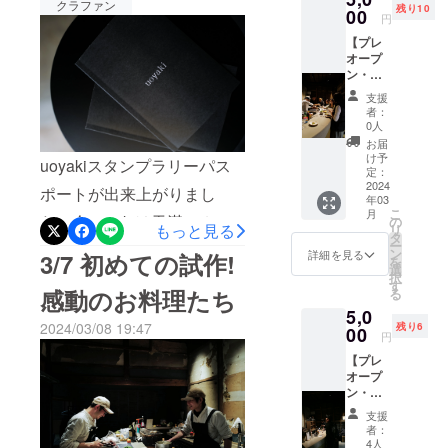
お楽しみに！昆布とホタテ
クラファン
残り10
西宮の
た。料理は田中さんと二人
00
供いた
円
ワイン
しま
と桜の塩漬け 昆布とホタ
三脚で美味しいもの追求し
【プレ
ライン
す。 ご
オープ
テの海の旨みが桜の山の香
ナップ
来店い
ながらまだまだ不勉強なワ
ン・レ
を知る
ただく
りと見事に調和されてい
セプ
ことが
とスタ
インはお客様と一緒に勉強
支援
ション
できま
ンプ1個
者：
る。菜の花の柔らかい苦味
ご招待
す。ア
しながら楽しんでいただけ
させて
0人
状】
テ付
いただ
がちょうど良い。ワインを
お届
るお店にしていきますので
2024年
き。 日
きま
け予
uoyakiスタンプラリーパス
3月20日
進ませてくれる。色味もと
時は
定：
す。4ス
ご来店お待ちしておりま
18時〜
2024
Instagr
タンプ
ポートが出来上がりまし
ても鮮やかでみて美味し
年03
ささや
am にて
達成で
す！次はお料理監修責任
こ
月
かなら
た！今uoyakiは天満に２店
告知さ
の
きます
い。もちろん食べたら至福
もっと見る
リ
レセプ
せてい
者 田中さんどうぞ！趣
タ
と、西
ー
舗、十三、都島と４店舗が
ション
ただき
ン
宮店の
詳細を見る
に間違いない。ビーツ
3/7 初めての試作!
を
味 料理、ワイン、釣り特
にご招
ます。
選
セラー
あります。そこで各店舗に
択
待いた
ニョッキと春野菜 自家製
ご都合
す
にお好
感動のお料理たち
技 コツコツ続けること18
る
しま
良い日
きなワ
来店いただいてスタンプを
カラスミ振りかけてニョッ
5,0
す。一
程にお
イン1本
歳からコツコツと続けて
2024/03/08 19:47
残り6
度に大
集めていただくというゲー
00
申し込
お選ん
円
キのもちもちの食感と春野
人数の
みくだ
やってきた料理、気が付け
で頂い
ム。来店の時パスポートを
【プレ
おもて
さい。
て、プ
菜のシャキシャキ感が食欲
オープ
ば25年の中堅料理人の田
なしは
利用期
レゼン
見せていただけたらグラス
ン・レ
難しい
をそそる。そこに自家製の
限：
トいた
中 有（ユウ）です。継続
セプ
ため少
2024年
します
ワイン１杯をサービスいた
支援
カラスミがふりかかる。カ
ション
人数と
末ま
（税込
者：
が特技と言いつつも飽きっ
ご招待
させて
します！中身は届いてから
で。
4人
¥4000