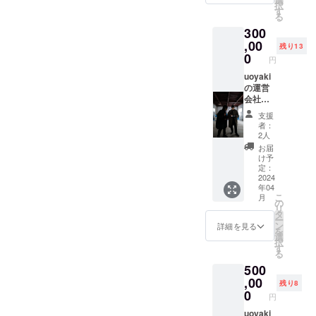
択
自由に
う力の
用期
す
る
お選び
底上げ
限：
300
くださ
に挑戦
2025年
いま
してい
,00
4月末ま
残り13
せ。 料
ます。
で
0
円
理
そこで
akinau
uoyaki
4
の会
の運営
皿 4名
議、オ
会社
様分を
フィス
akinau
支援
ご用意
など
株式会
者：
いたし
Openに
社では
2人
ます。
見学、
店舗の
お届
貸し切
参加で
設計施
け予
りプラ
きる
工から
定：
ン2時間
券。
スター
2024
年04
制限＋1
集中し
トした
こ
月
時間延
た会議
会社で
の
リ
長サー
のとき
す。 そ
タ
ー
ビス＝
は見る
こで空
ン
詳細を見る
を
最大3時
だけに
間のデ
選
択
間滞在
なりま
ザイン
す
る
ご利用
す
のお手
500
いただ
が。。
伝いを
けま
。 どの
リター
,00
残り8
す。
ように
ンとし
0
円
ケーキ
今後成
て考え
お花な
長をし
てみま
uoyaki