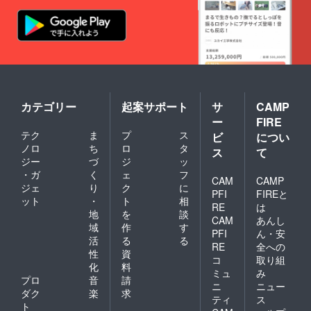
カテゴリー
起案サポート
サ
CAMP
ー
FIRE
テク
ま
プ
ス
ビ
につい
ノロ
ち
ロ
タ
ス
て
ジー
づ
ジ
ッ
・ガ
く
ェ
フ
CAM
CAMP
ジェ
り
ク
に
PFI
FIREと
ット
・
ト
相
RE
は
地
を
談
CAM
あんし
域
作
す
PFI
ん・安
活
る
る
RE
全への
性
資
コ
取り組
化
料
ミュ
み
プロ
音
請
ニ
ニュー
ダク
楽
求
ティ
ス
ト