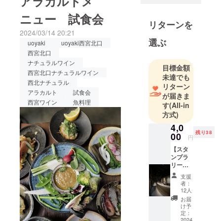
アラカルトメ
取締役 谷
人とその仲間たちにです。
口慎哉
ニュー 試食会
これから意気を合わせてが
リターンを
2024/03/14 20:21
んばりたいと思います！Top
選ぶ
uoyaki
uoyaki西宮北口
の写真は天満での試食会の
西宮北口
時に撮影しました。皆いい
ナチュラルワイン
目標金額
西宮北口ナチュラルワイン
笑顔ですね。それではご紹
未達でも
西北ナチュラル
リターン
介を始めていきましょう！
アラカルト
試食会
が届きま
西宮ワイン
魚料理
まずは店主太田さんから
す
(All-in
方式)
いっときましょう！！この
4,0
度uoyaki西宮店の立ち上げ
残り38
00
円
メンバーとして携わること
【スタ
ンプラ
になりました太田孔明(ヒロ
リーパ
アキ)です。出身は岡山県岡
スポー
支援
ト】 西
者：
山市です。口下手でインド
宮店
12人
オープ
お届
アな人間です。趣味は音楽
ン前に
け予
uoyaki
定：
鑑賞、読書(漫画も含む)で
4店舗巡
2024