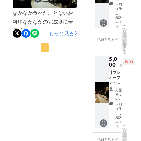
ラスミの香りがワインを一
状】
いただ
「※20歳
ぽい性格で、高級フランス
までの
お届
のお楽しみですがチラ見せ
2024年
きま
未満の
け予
ものに
口、料理を一口のエンドレ
なかなか食べたことないお
3月25日
料理からスタートした経歴
す。合
定：
者によ
限られ
しておきます！各店主から
18時〜
2024
計３回
スへと誘う。アサリの白ワ
る飲酒
ていま
料理なかなかの完成度に全
もビストロ、鉄板焼き、
年03
ささや
行いま
は法令
す）
のメッセージをみていただ
こ
月
イン蒸し ブンサオそうめ
かなら
すので
の
で禁止
員感動したワクワクの気持
uoyaki
オーベルジュのレストラ
リ
もっと見る
レセプ
ご都合
いて各店舗の特徴も書いて
タ
されて
スタン
んのような麺。フォーでは
ー
ション
ちを伝えたくて記事で共有
良い日
ン
いま
詳細を見る
ン、バー、カフェ、イタリ
プラ
を
あるので実際にお店に行か
にご招
程をお
選
す。20
リーパ
なくブンを使用。細麺なの
択
させていただきます！ま
1
待いた
ア料理、レストランウェ
選びく
す
歳未満
スポー
れた時はまるでもう常連さ
る
しま
ださ
で喉越しもよく、お酒を楽
の方は
トをご
ず uoyaki 西宮北口店のコ
ディング、料理教室、パン
5,0
す。一
い。 候
このリ
指定い
んのような扱いになるかも
残り4
しんだ後にはちょうどよ
度に大
00
補日
ターン
ンセプト野菜多め シー
ただい
円
屋、料理お菓子の監修、専
人数の
2024年
笑スタンプは手作りの消し
を選択
たお届
い。優しく胃袋を満たして
【プレ
おもて
フード中心（お肉使用せ
3月20
できま
門学校の講師、料理長とし
け先に
オープ
ゴムハンコを丁寧に彫りま
なしは
日 18
せ
投函、
くれる。別添えのハーブ。
ず）自然のまま 調味料も
ン・レ
難しい
て10年以上現在進行形で
時〜
ん。」
配達い
した。イラストはuoyakiの
セプ
ため少
2024年
バジル、パクチー、ミント
たしま
支援
天然の物しか使わないこん
やっています。僕のできる
ション
人数と
3月25
者：
す。 ご
創業谷口が描いたものにな
ご招待
などをまぜて食べるとアサ
させて
日 18
6人
なこだわりシェフ答えてく
使用は
こと・今までの経験と想像
状】
いただ
時〜
ります。 このリターンは
お届
原則ご
リの旨みとハーブの香りが
2024年
きま
れたお料理に対しての優し
2024年
け予
と妄想をシャッフルして料
本人に
3月30日
かなりお得感があります。
す。合
定：
3月30
限られ
またワインを飲みたくして
さ味わいの繊細さ特に野菜
18時〜
2024
計３回
理を作る・素材の個性をシ
日 18
ていま
なぜならグラスワイン無料
年03
ささや
行いま
時〜 グ
くるのはご愛嬌。サーモン
す。1店
こ
の力がすごく感じられる！
月
ンプルに活かしつつも自分
かなら
すので
の
ラスワ
舗1つき
と４店舗を巡ってもらえた
リ
レセプ
のミキュイサーモンに半分
ご都合
タ
インと
お料理に合わせて やはり
1回ご利
の個性を前面に出したワイ
ー
ション
良い日
ン
メ
方にはボトルも１本プレゼ
詳細を見る
用いた