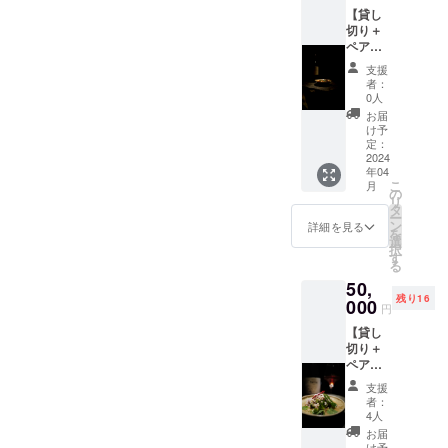
ても遊
分は別
【貸し
び心持
途で食
切り＋
つが大
事代は
ペアリ
事！大
必要と
ング
人キッ
なりま
支援
コー
ザニア
す。
者：
ス】 2
体験し
30,000
0人
階貸し
てみま
円を下
お届
切りペ
せん
回る場
け予
アリン
か。
定：
合でも
グコー
2024
uoyaki
利用料
年04
ス 2名
西宮の
は
こ
月
様分
お店の
の
30,000
リ
¥40,000
雰囲
タ
円かか
ー
→
気、設
ン
りま
詳細を見る
を
¥30,000
備、
選
す。そ
択
uoyaki
ウォー
す
の代わ
る
の魚料
クイン
り持ち
50,
理と合
ワイン
込みを
残り16
わせた
000
セラー
してい
円
ナチュ
などを
ただい
【貸し
ラルワ
お使い
た利用
切り＋
インの
いただ
の仕方
ペアリ
ペアリ
いて、
でも構
ング
ング
自分の
いませ
支援
コー
コー
お店の
ん。お
者：
ス】 2
ス： ナ
ように1
4人
店には
階貸し
チュラ
日店主
おいて
お届
切りペ
ルワイ
け予