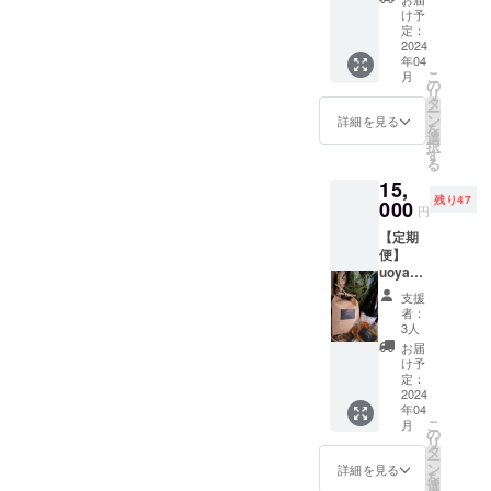
いま
歳未満
ご利用
所
１０年間ほどフリーランス
ご家族
け予
す。20
の方は
いただ
uoyaki
定：
やご友
歳未満
このリ
を経て2019年7月に今の会
けま
2024
西宮北
人にご
の方は
ターン
年04
す！ワ
口
優待券
このリ
を選択
社akinau株式会社に法人化
こ
月
イン６
の
を渡し
ターン
できま
リ
本ま
兵庫県
タ
ていた
を選択
して新たな道をスタート！
せ
ー
で。初
西宮市
ン
だくな
詳細を見る
できま
ん。」
を
月会費
高松町
会社設立後いきなりコロナ
選
ど、ご
せ
択
無料
１０−２
す
本人様
ん。」
る
スタートとなんとも巡り合
¥12,000
６ 日
以外が
15,
→¥10,0
時 3月
ご利用
わせがすごい。そんな中実
残り47
00 街に
000
10日〜
いただ
円
自分の
15日頃
くこと
はコロナ前からuoyakiの構
【定期
ワイン
予定
は制限
便】
セラー
工事の
想ははじまっておりすでに
はござ
uoyaki
持つの
進み具
いませ
家飲み
天満の初代の場所は借りて
なんか
合に
ん。 利
支援
ワイン
良い
よって
用期
者：
しまっていました。いざ新
セット
ね！ 西
変更ご
3人
限：
3ヶ月分
宮北口
ざいま
2025年
お届
しいことを始めようとする
20%OF
駅前場
す。
け予
末ま
Fに！
所超便
定：
熱量とは相反して世の中は
で。
例
2024
利！６
年04
¥6,500
営業させてくれない。その
本の本
こ
月
→
数範囲
の
リ
間にこだわりも増えていっ
¥5,200
内いつ
タ
ー
＊3セッ
でも入
ン
詳細を見る
てしまって逆に時間が足り
を
ト（送
れる/ 取
選