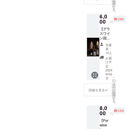
を
だけ火を通してあるので食
にご招
程をお
選
ナチュラルワインちょび
ニュー
ンに合う料理で人を笑顔に
だけま
択
待いた
ントするからです！普通に
選びく
す
候補と
す。 利
感はフワフワ。えっこれ
る
ちょび飲みながら楽し
しま
ださ
できたらと思っています。
のペア
用期
原価割れしています笑
6,0
す。一
い。 候
リング
サーモン！？ってびっくり
限：
む ・先付け丁度良い一品
残り90
一緒にチームを組むメン
度に大
00
補日
をいち
円
2024年
uoyakiに行ったことない
人数の
してしまうほど。そこに魚
2024年
早く体
一見人参ラペ？先付けやお
末ま
バーはここでは語りつくせ
【グラ
おもて
3月20
験して
方。uoyakiは行ったことあ
で。
醤にブラッドオレンジを漬
スワイ
なしは
日 18
口直しにも丁度良い一品香
いただ
ないほどの偶然が重なり合
ン回数
難しい
るけど他店舗はまだない
時〜
けま
け込んだソースでいただ
券】 ご
ばしく焼いた蜜柑を合わせ
ため少
2024年
い、出会うことができた仲
す！
支援
方。少しでも多くの人に
支援い
人数と
3月25
者：
く。柑橘とサーモンを一緒
たuoyakiオリジナルレシピ
ただく
間です。それぞれの特技や
させて
日 18
10人
uoyakiを体験して欲しいそ
の皆様
いただ
に口の中に放り込めば一体
時〜
お届
で作られた。兵庫県佐用産
個性、経験を活かした最高
に、感
きま
2024年
け予
んな思いのリターンです。
感となる。その時無意識に
謝の気
す。合
定：
3月30
のナッティなひまわりオイ
の店づくりをしたいと思い
持ちを
2024
計３回
ぜひ引き続きご支援よろし
日 18
ワインを口に運ぶことにな
年04
込めて
ルで優しい味わいに仕上げ
行いま
時〜 グ
ます。ではお次の方！台湾
こ
月
くお願いいたします。
「ご優
すので
の
ラスワ
るだろう。
リ
てます。・もう一品の林檎
待券」
出身 趣味 グルメ、ワイ
ご都合
タ
インと
ー
を実施
良い日
ン
メ
詳細を見る
と生姜のガリカルダモン風
を
ン、旅行、アロマセラピー
してい
程をお
選
ニュー
択
ます：
選びく
す
候補と
味お寿司のガリから発想し
仕事経験20代前半雑誌編集
る
uoyaki
ださ
のペア
8,0
セレク
た、どんなワインにも寄り
い。 候
リング
者 PRイベント会社仕事の
残り20
トナ
00
補日
をいち
円
添うアテ。食欲を刺激して
チュラ
経験を通してコツコツと美
2024年
早く体
【For
ルワイ
3月20
験して
くれる。・烏賊の炭焼きと
意識やセンスを磨いてきま
wine
ン ６杯
日 18
いただ