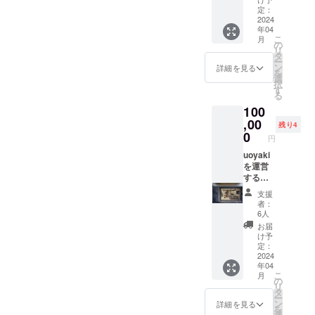
を味わ
いない
アリン
ン 4杯
定：
えま
ワイ
グコー
2024
料
す。業
ン、日
年04
ス 4名
理
態はご
のため
こ
月
様分
の
自由
のケー
リ
¥60,000
4皿
タ
に、気
キなど
ー
→
以上2名
ン
軽にご
詳細を見る
ご自由
を
¥50,000
様分を
選
相談く
にお使
択
uoyaki
ご用意
す
ださい
いくだ
る
の魚料
いたし
ませ。
さい。
100
理と合
ます。
利用期
2時間を
わせた
,00
貸し切
限：
超える
残り4
ナチュ
りプラ
0
2025年
の場合
円
ラルワ
ン2時間
末ま
毎30分
インの
uoyaki
制限＋1
で。
5,000円
ペアリ
を運営
時間延
場所代
ング
するは
長サー
発生し
コー
akinau
ビス＝
ます。
支援
ス： ナ
株式会
最大3時
利用期
者：
チュラ
社
間滞在
6人
限：
ルワイ
『商う
ご利用
2025年
お届
ン セ
をおも
いただ
け予
末ま
ラーか
しろ
けま
定：
で。
らお好
く。』
2024
す。
年04
きなワ
を
ケーキ
こ
月
イン合
VISION
お花な
の
リ
計金額
に掲げ
ど持ち
タ
ー
¥20,000
て。日
込み自
ン
詳細を見る
を
以内ご
本の商
由。 利
選