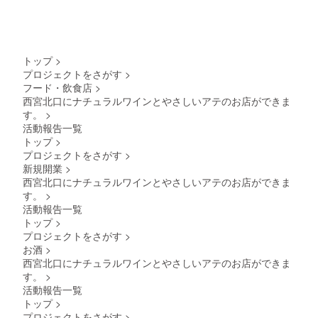
やる！
・他店
舗展開
が男の
ロマン
トップ
>
だ
プロジェクトをさがす
>
ぜ！
フード・飲食店
>
上記に
当ては
西宮北口にナチュラルワインとやさしいアテのお店ができま
まる人
す。
>
はとり
活動報告一覧
あえず
トップ
>
メッ
プロジェクトをさがす
>
セージ
新規開業
>
をくだ
さい。
西宮北口にナチュラルワインとやさしいアテのお店ができま
なにか
す。
>
お力に
活動報告一覧
なれる
トップ
>
かもし
プロジェクトをさがす
>
れませ
ん。
お酒
>
注：金
西宮北口にナチュラルワインとやさしいアテのお店ができま
額は空
す。
>
間の設
活動報告一覧
計デザ
トップ
>
インの
内容と
プロジェクトをさがす
>