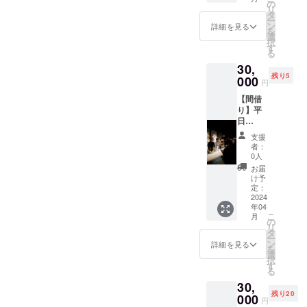
テーブ
プレゼ
の
で
から脱線しまくっているの
リ
ル席の
ントと
タ
ー
個室を
してお
ン
詳細を見る
でまた違うところでお話し
を
ご用
持ち帰
選
択
意： ２
りどう
ましょう。uoayki西宮北口
す
る
時間お
ぞ。 日
立ち上げメンバーの素晴ら
30,
部屋を
時は
残り5
貸切で
000
おって
円
しい自慢大会はいかがだっ
きま
更新い
【間借
す。最
たしま
たでしょうか？僕以外は間
り】平
大6名ご
す。
日
利用い
「※20歳
違いなくご期待のお答えし
10:00~
ただけ
未満の
支援
18:00
てくれるでしょう！！僕は
ます。
者によ
者：
の間計5
特徴は
る飲酒
0人
飲食店のキッチンに立つと
時間、1
お料理
は法令
お届
階のス
とワイ
で禁止
け予
ポンコツなので（普段の仕
ペース
ンを
定：
されて
間借り
2024
30,000
いま
事も大したことないが笑）
年04
いただ
円分ま
す。20
こ
月
けま
自身を持ってお楽しみ
では利
の
歳未満
リ
す！
用料金
タ
の方は
ー
に！！と言えるレベルまで
¥5,000
に含ま
ン
このリ
詳細を見る
を
wine 1
れま
選
ターン
持っていきますのでぜひ引
択
本サー
す。
す
を選択
る
ビス
30,000
できま
き続き応援のほうよろしく
30,
いくつ
円を超
せ
残り20
になっ
お願いいたします！
000
えた部
ん。」
円