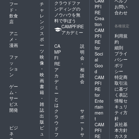
CAM
ヘルプ
クラウドファ
フー
チ
PFI
お問い
ンディングの
ド・
ャ
RE
合わせ
ノウハウを無
飲食
レ
Crea
料で学ぼう
店
ン
tion
各種規定
CAMPFIRE
ジ
CAM
アカデミー
アニ
ス
利用規
PFI
メ・
ポ
約
RE
漫画
ー
CA
説
細則
for
ツ
MP
明
プライ
Soci
ファ
映
FI
会
バシー
al
ッ
像
RE
・
ポリ
Goo
ショ
・
ア
相
シー
d
ン
映
カ
談
特定商
CAM
画
デ
会
取引法
PFI
ゲー
書
ミ
に基づ
RE
ム・
籍
ー
く表記
for
サー
・
と
情報セ
Ente
ビス
雑
は
キュリ
rtain
開発
誌
ク
サ
ティ方
men
出
ラ
ポ
針
t
版
ウ
ー
反社基
CAM
ビジ
ビ
ド
ト
本方針
PFI
ネ
ュ
フ
サ
カスタ
RE