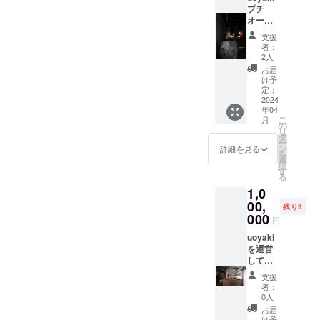
ど持ち
ていく
した。
プチ
込み自
のか。
通常店
オー
由。 利
衰退し
舗の設
ナー
支援
用期
ていく
計デザ
uoyaki
者：
限：
のかを
インの
では厨
2人
2025年
一緒体
費用目
房機器
お届
4月末ま
験でき
安は弊
やカウ
け予
で
る貴重
社では
ンター
定：
なチ
70万
など部
2024
年04
ケッ
円〜120
分的に
こ
月
ト。 月
万円位
オー
の
リ
に１度
になる
ナーに
タ
ー
の定例
ことが
なって
ン
詳細を見る
を
会議の
多いで
もらう
選
択
様子を
す。 デ
制度が
す
る
参観日
ザイン
ありま
1,0
のよう
費用は
す。
に見る
空間サ
オー
00,
残り3
ことが
イズに
ナーメ
000
円
できま
よって
リット
す。
増減す
全店舗
uoyaki
るシス
でのご
を運営
テムに
利用、
してい
なって
飲食代
る会
支援
おりま
を１
社
者：
す。 今
０％off
akinau
0人
回価格
月一の
株式会
お届
が30万
会議に
社では
け予