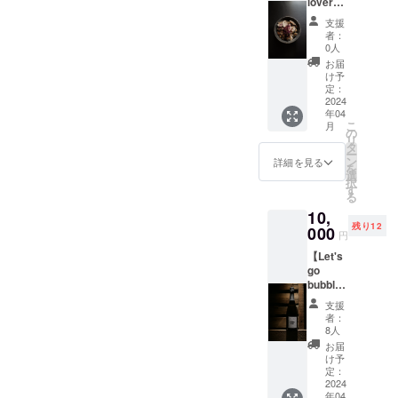
lover】
分回数
時〜
けま
チーマディラーパのくたく
した。20代後半ある日、や
自社開
券をご
2024年
す！
支援
催
指定い
た煮表面を炭火で炙った烏
3月25
者：
はり美味しい物食べると一
”Shuffl
ただい
日 18
0人
賊は芳ばしくサクッとした
e” とい
たお届
番幸せ～と思ってパティシ
時〜
お届
う試食
け先に
2024年
け予
食感の後にまとわりつく甘
エとフランスカフェ共同経
会参加
投函、
定：
3月30
権： ワ
2024
配達い
日 18
味がやってくる！クタクタ
営のことにしました。広報
年04
イン3杯
たしま
時〜 グ
こ
月
まで付
す。
の
に炊いたチーマディラーパ
ラスワ
担当としてブランディング
リ
き＋ワ
uoyaki
タ
インと
ー
と合わせると心地よい苦味
イン1本
の各店
のことをたくさんこなして
ン
メ
詳細を見る
を
持ち帰
舗 天
選
ニュー
択
がより甘さを引き立ててワ
きました。ワインとのご縁
り 毎
満 十
す
候補と
る
月
三 都
のペア
インを欲する美味さに。・
18歳からワインがすきにな
10,
uoyaki
島 で
リング
残り12
で行わ
000
も使う
牡蠣紹興酒漬け紹興酒と醤
をいち
りました30歳頃ナチュラル
円
れる新
ことが
早く体
【Let's
油に八角や馬告、花山椒と
メ
可能で
ワイン飲み始め初めて飲ん
験して
go
ニュー
す。
いただ
いったスパイスと香味野菜
bubbly!
だ時心震えてるほど感動し
の候補
https://
けま
】シャ
をいち
uoyaki.j
す！
支援
を一緒に漬け込んだ、酒好
た改めてワイン好きになっ
ンパン1
早く試
p/ 受取
者：
本＋自
食をし
後に、
8人
きによる酒好きのための一
た uoyakiの仲間となる
家製 ド
ていた
ご家族
お届
ライフ
品、アンバーワインが飲み
だけま
やご友
け予
2021年uoyaki創業メンバー
ルーツ
す。
定：
人にご
たくなる！印象的な一品で
セッ
2024
からワインの仕入れ担当と
フィー
優待券
年04