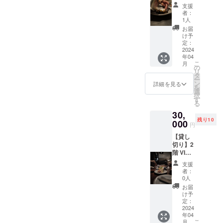
教室】
込み）
用期
できま
支援
店していきたいと思ってい
ワイン
内容
限：
せ
者：
１本付
uoyaki
2024年
1人
ます。理由は会社の夢につ
ん。」
き お
の魚料
末ま
お届
料理２
ながりますが、『日本の価
理と合
で。
け予
品 合
わせた
定：
「※20歳
値で世界で商う』今の日本
計３回
2024
ナチュ
未満の
年04
開催
ラルワ
者によ
は少し元気がないように思
こ
月
プロの
インの
の
る飲酒
リ
シェフ
ペアリ
タ
は法令
います。優秀であればある
ー
と一緒
ング：
ン
で禁止
詳細を見る
を
に料理
ほど日本から出ていってし
ナチュ
選
されて
択
会。ワ
ラルワ
す
いま
る
まいます。それも日本に残
インの
イン 3
す。20
30,
アテを
杯 セッ
歳未満
る意味がない。と判断され
残り10
一緒に
000
ト お料
の方は
円
つくっ
理
このリ
ているのでしょう。僕は日
【貸し
て楽し
ターン
切り】2
みま
本が大好きです。山あり海
10品
を選択
階 VIP
しょ
以上2名
できま
あり自然が豊か、四季
貸し切
う。
様分を
せ
支援
り１回
セラー
ご用意
ん。」
者：
折々、美しい国であると
cover
でお好
いたし
0人
charge
きなワ
ます！
お届
思っています。こんな素敵
¥40,000
イン1本
利用期
け予
→
お選び
定：
な国は世界中探しても数少
限：
¥30,000
2024
いたた
2025年
年04
ないでしょう。とまあ経歴
２階は
いて、
4月末ま
こ
月