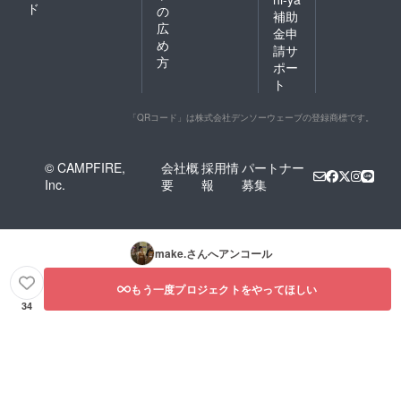
ド
の
補助
広
金申
め
請サ
方
ポー
ト
「QRコード」は株式会社デンソーウェーブの登録商標です。
© CAMPFIRE,
会社概
採用情
パートナー
Inc.
要
報
募集
make.
さんへアンコール
もう一度プロジェクトをやってほしい
34