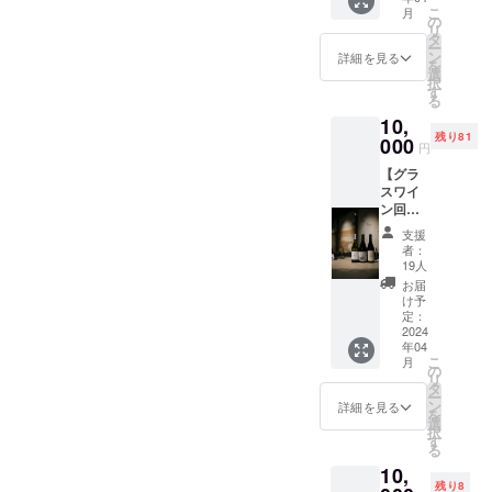
ト：
ドバッ
を渡し
した！大変満足しました！
こ
月
してやらせてもらって、ソ
uoyaki
クをい
の
ていた
リ
チョイ
ただけ
タ
だくな
是非ご一緒に体験しましょ
ムリエまだなってないです
ー
スのや
ればよ
ン
ど、ご
詳細を見る
を
さしい
う！ちなみに、こんな高い
り改善
選
本人様
けど、ナチュラルワインは
択
シャン
したす
す
以外が
る
レベルのお料理提供してく
パンを
どなたでも楽しめることを
ばらし
ご利用
10,
ご自宅
いお料
いただ
れるお店、なんと立ち飲
信じてます。この度は西宮
残り81
でお楽
000
理にご
くこと
円
しみい
提供に
は制限
み？次の記事ができるまで
北口でワインセラーつきお
【グラ
ただけ
つなが
はござ
スワイ
ます。
どうぞお楽しみに！
りま
いませ
店作ろう～すごくワクワク
ン回数
自家製
す。お
ん。 利
券】 ご
無添加
してます！是非ご一緒にナ
持ち帰
用期
支援
支援い
のドラ
りワイ
限：
者：
チュラルワインをインスパ
ただく
イフ
ンは店
19人
2025年
の皆様
ルーツ
内のセ
末ま
お届
イアされましょう。それで
に、感
を添え
ラーか
け予
で。
謝の気
て。
定：
らお選
は最後の方！僕(シンヤ)は
持ちを
2024
（原材
びいた
年04
込めて
料及び
uoyakiを始めた人であり、
だけま
こ
月
「ご優
添加物
の
す（税
リ
その元になるakinau株式会
待券」
等の食
タ
込
ー
を実施
品表示
ン
¥4000
詳細を見る
社の代表をやっておりま
を
してい
はお届
選
までの
択
ます：
け商品
す
ものに
す。akinau株式会社には特
る
uoyaki
のラベ
限られ
10,
セレク
ルに表
に階級などはなく代表やっ
ていま
残り8
トナ