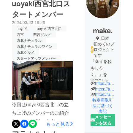
uoyaki西宮北口ス
タートメンバー
2024/03/23 16:26
make.
uoyaki
uoyaki西宮北口
西宮
西宮グルメ
日本
西北ナチュラル
初めてのプ
西北ナチュラルワイン
ロジェクト
西北グルメ
です
スタートアップメンバー
『商うをお
もしろ
く。』を
VISIONに掲
https://akinau.co.jp/
げて。
https://akinau.co.jp/newstarted/
日本の商う
https://uoyaki.jp/
特定商取引
力の底上げ
今回はuoyaki西宮北口の立
法に基づく
に挑戦しま
表記
ち上げのメンバーのご紹介
す。
メッセー
akinau株式
をしたいと思います。とっ
ジを送る
もっと見る
会社 代表
ても頼りになる現場のお二