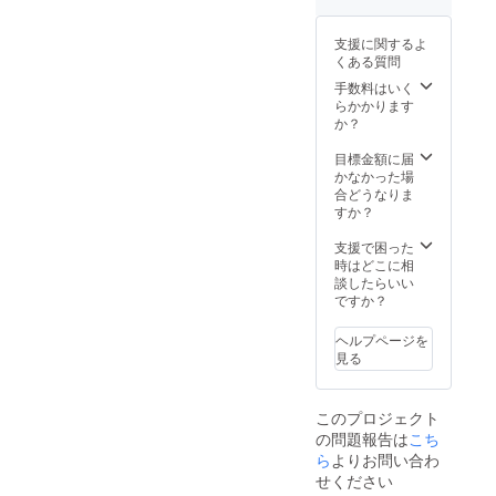
新しい
メッ
フォー
オフィ
セージ
ム、リ
支援に関するよ
スのイ
などご
ノベと
くある質問
ンテリ
質問を
言った
アコー
承りま
方が
手数料はいく
ディ
す。 お
カッコ
らかかります
ネート
気軽に
良いの
か？
・空間
ご相談
かw ・
の８
くださ
オフィ
目標金額に届
０％を
いま
スを
かなかった場
つかさ
せ。
もっと
合どうなりま
どるラ
クリエ
すか？
イティ
イティ
ングデ
ブに。
支援で困った
ザイン
共に働
時はどこに相
などか
く仲間
談したらいい
らお選
がここ
ですか？
びいた
ちよく
だけた
仕事が
ヘルプページを
らと思
でき
見る
いま
る。 ・
す。
これか
ら新し
このプロジェクト
く自分
の問題報告は
こち
のお店
をつく
ら
よりお問い合わ
る。独
せください
立して