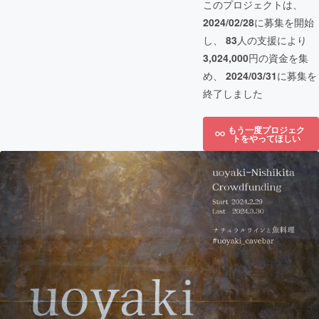
このプロジェクトは、
2024/02/28
に募集を開始
し、
83
人の支援により
3,024,000
円の資金を集
め、
2024/03/31
に募集を
終了しました
もう一度プロジェク
トをやってほしい