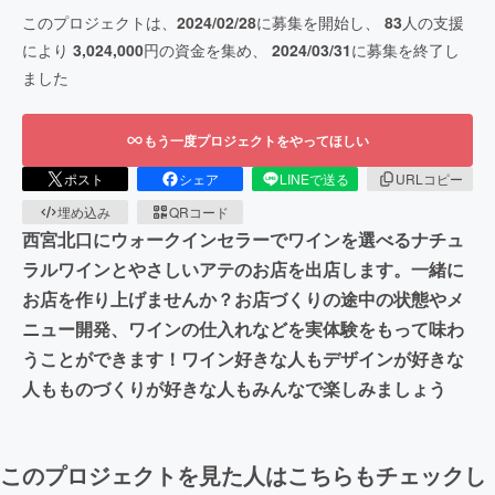
このプロジェクトは、
2024/02/28
に募集を開始し、
83
人の支援
により
3,024,000
円の資金を集め、
2024/03/31
に募集を終了し
ました
もう一度プロジェクトをやってほしい
ポスト
シェア
LINEで送る
URLコピー
埋め込み
QRコード
西宮北口にウォークインセラーでワインを選べるナチュ
ラルワインとやさしいアテのお店を出店します。一緒に
お店を作り上げませんか？お店づくりの途中の状態やメ
ニュー開発、ワインの仕入れなどを実体験をもって味わ
うことができます！ワイン好きな人もデザインが好きな
人もものづくりが好きな人もみんなで楽しみましょう
このプロジェクトを見た人はこちらもチェックし