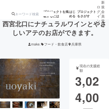
新
ロ
規
グ
会
プロジェクトを掲
はじ
プロジェクト
/
載するには
める
をさがす
イ
員
ン
登
西宮北口にナチュラルワインとやさ
録
しいアテのお店ができます。
人気のプロ
注目のリ
注目の新着プロ
募集終了が近いプ
もうすぐ公開
make.
フード・飲食店
兵庫県
ジェクト
ターン
ジェクト
ロジェクト
されます
アート・写真
音楽
現在の支援総
額
3,02
テクノロジー・ガジェット
ゲーム・サ
4,00
映像・映画
書籍・雑誌
ビジネス・起業
チャレンジ