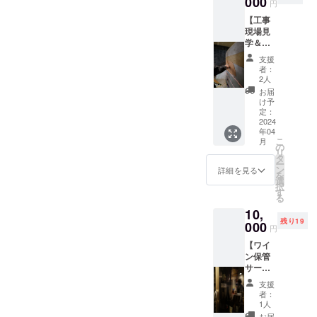
000
記され
す。）
円
ておりますがメンバーが同
チュラ
ます。
日時は
【工事
ルワイ
商品開
Instagr
じ立場で働けるようにとい
現場見
ン １０
封前に
am にて
学＆実
杯分回
は必ず
告知さ
つも考えています。経歴は
体験】2
数券を
お届け
せてい
支援
時間
ご指定
のリ
簡単に説明しますと。1981
ただき
者：
¥10,000
いただ
ターン
2人
ます。
お店の
年兵庫県佐用町生まれ。
いたお
に貼付
ご都合
お届
コンセ
届け先
された
け予
良い日
2000年に大阪に出てきて建
プト土
に投
定：
ラベル
程にお
とワイ
2024
函、配
や注意
申し込
築の学校に行くが麻雀ばか
年04
ンであ
達いた
書きを
みくだ
こ
月
る土壁
しま
の
ご確認
りの毎日。2003年に雀荘で
さい。
リ
部分を
す。
タ
くださ
利用期
ー
一緒に
働いている時に工務店の社
uoyaki
ン
い。）
詳細を見る
限：
を
つくり
の各店
選
利用期
2024年
択
長に誘われ店舗の施工を始
ません
舗 天
す
限：
末ま
る
か？
満 十
2024年
で。
める。2006年会社で働くこ
10,
DIYとプ
三 都
末ま
「※20歳
残り19
ロの間
000
島 で
で。
とがどうしても体に合わず
未満の
円
の作
も使う
「※20歳
者によ
【ワイ
業。服
自分で自由に仕事を始め
ことが
未満の
る飲酒
ン保管
装は土
可能で
者によ
は法令
る。もちろんそんな若造に
サービ
だらけ
す。
る飲酒
で禁止
ス】半
になっ
https://
は法令
されて
支援
仕事はなくその日暮らしで
年間レ
てもよ
uoyaki.j
で禁止
者：
いま
ンタル
い服装
p/ 受取
1人
されて
いきていく日々。そこから
す。20
セラー
で！ 場
後に、
お届