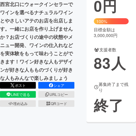
0
円
西宮北口にウォークインセラーで
まちづくり・地域活性化
ワインを選べるナチュラルワイン
とやさしいアテのお店を出店しま
100%
す。一緒にお店を作り上げません
目標金額は
CAMPFIRE for Social Good
CAMPFIRE Creation
3,000,000円
か？お店づくりの途中の状態やメ
CAMPFIREふるさと納税
machi-ya
コミュニティ
ニュー開発、ワインの仕入れなど
支援者数
を実体験をもって味わうことがで
83
人
きます！ワイン好きな人もデザイ
ンが好きな人もものづくりが好き
な人もみんなで楽しみましょう
募集終了まで残
ポスト
シェア
り
LINEで送る
URLコピー
終了
埋め込み
QRコード