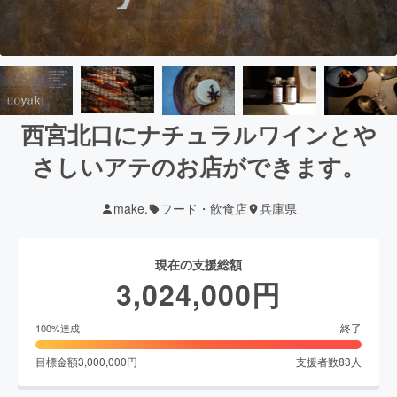
西宮北口にナチュラルワインとや
さしいアテのお店ができます。
make.
フード・飲食店
兵庫県
現在の支援総額
3,024,000
円
終了
100
%達成
目標金額
3,000,000
円
支援者数
83
人