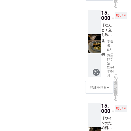
択
料別途
ること
す
なくなってしまう。2022年
る
となり
ができ
15,
ま
にはコロナも弱まってきて
ます。
残り14
す）
000
さらに
円
ついにuoyakiの本当のス
uoyaki
当店で
【なん
では魚
ご購入
タートです！そこから勢い
と！立
料理に
いただ
ち飲み
あわせ
いたワ
に任せて４店舗まで作って
ペアリ
たワイ
インを
支援
ング】
ンをイ
しまい。資金がなくなりそ
店内で
者：
立ち飲
ンター
飲むの
6人
うになってしまう。なんと
みだけ
ネット
場合抜
お届
ど、お
でも販
栓料無
け予
も情けない経営手腕です。
料理の
売して
定：
料！
クワリ
2024
おりま
「※20歳
しかしuoyakiの夢は海外合
年04
ティは
す。
未満の
こ
月
半端な
https://
わせて1000店舗を目指すと
の
者によ
リ
い！ 予
uoyaki
タ
る飲酒
ー
妄想しているためこのス
約制 立
wine.ba
ン
は法令
詳細を見る
を
ちアテ
se.shop
選
で禁止
ピード感では達成できない
択
ペアリ
クーポ
す
されて
る
ング
ンコー
いま
のです。1000店舗もいらな
15,
コース
ドを
す。20
残り14
2名様分
000
メール
い？とみんなに言われてい
歳未満
円
¥17,160
にて配
の方は
【ワイ
ますが笑。日本と海外の店
→
布いた
このリ
ンのた
¥15,000
しま
ターン
舗比率は海外の方に多く出
め料理
（税サ
す。 利
を選択