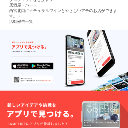
なりま
居酒屋・バー
>
す。 規
西宮北口にナチュラルワインとやさしいアテのお店ができま
模は20
す。
>
坪以
活動報告一覧
内。 工
事代金
のほう
は含ま
れてお
りませ
ん。ご
注意く
ださ
い。 ※
写真は
これま
での事
例を載
せてお
きます
Newsta
rted
https://
www.in
stagra
m.com/
newsta
rted__/