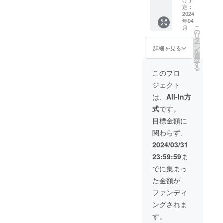
円と
参加権
店舗の
定：
なって
利 年１
設計施
2024
年04
います
回の優
工の部
こ
月
ので通
待券の
もあり
の
リ
常の0か
提供 内
ます。
タ
ー
らお店
容は毎
uoyaki
ン
詳細を見る
を
をつく
年変更
は今の
選
択
るまで
ありま
ところ
す
る
のフル
す。
自社で
このプロ
サービ
例：新
設計施
ジェクト
スとし
メ
工をお
ては難
ニュー
こなっ
は、
All-In方
しいで
試食会
てつ
式
です。
すが ・
参加招
くって
既存の
待券、
おりま
目標金額に
お店の
昼コー
す。 も
関わらず、
部分改
ス無料
しこの
装のご
券 な
リター
2024/03/31
提案。
ど 使用
ンをみ
23:59:59
ま
・マン
期限
てくれ
ション
2028年
ている
でに集まっ
の一部
4月1日
人たち
た金額が
分
まで こ
に刺さ
（キッ
ちらリ
れば幸
ファンディ
チン周
ターン
いで
ングされま
りやリ
は高額
す。 ・
ビン
となる
自宅を
す。
グ） ・
ため
リ