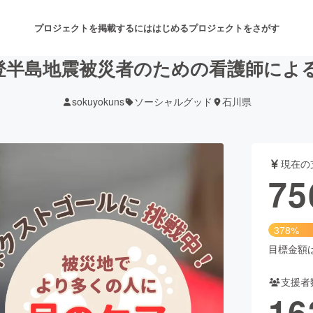
プロジェクトを掲載するには
はじめる
プロジェクトをさがす
能登半島地震被災者のための看護師に
sokuyokuns
ソーシャルグッド
石川県
注目のリターン
注目の新着プロジェクト
募集終了が近いプロジェクト
も
現在の
音楽
舞台・パフォーマンス
75
ゲーム・サービス開発
フード・飲食店
378%
書籍・雑誌出版
アニメ・漫画
目標金額は2
支援者
チャレンジ
ビューティー・ヘルスケ
16