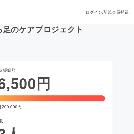
ログイン
/
新規会員登録
よる足のケアプロジェクト
うすぐ公開されます
支援総額
プロダクト
6,500
円
ファッション
スポーツ
00,000円
数
ア
ソーシャルグッド
3
人