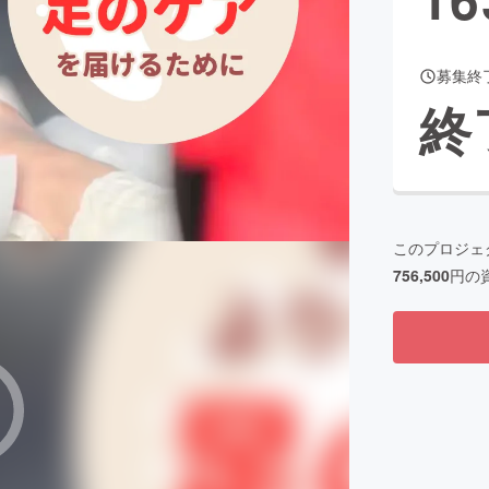
募集終
CAMPFIRE for Social Good
CAMPFIRE Creation
終
CAMPFIREふるさと納税
machi-ya
コミュニティ
このプロジェ
756,500
円の