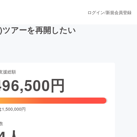
ログイン
/
新規会員登録
)ツアーを再開したい
うすぐ公開されます
支援総額
プロダクト
496,500
円
ファッション
スポーツ
,500,000円
数
ア
ソーシャルグッド
4
人