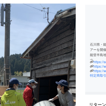
石川県・能
アーを開
能登半島
す。
https://
https:/
https:/
特定商取
リターン