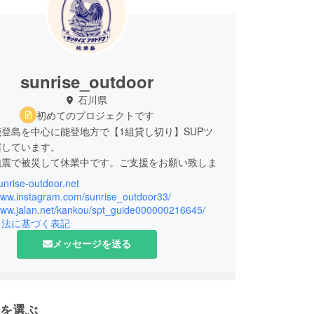
sunrise_outdoor
石川県
初めてのプロジェクトです
登島を中心に能登地方で【1組貸し切り】SUPツ
催しています。
地震で被災して休業中です。ご支援をお願い致しま
sunrise-outdoor.net
/www.instagram.com/sunrise_outdoor33/
/www.jalan.net/kankou/spt_guide000000216645/
引法に基づく表記
メッセージを送る
を選ぶ