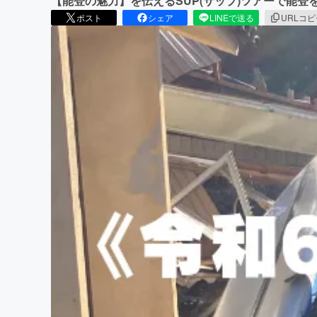
【能登の魅力】を伝えるSUP(サップ)ツアーで能登
ポスト
シェア
LINEで送る
URLコ