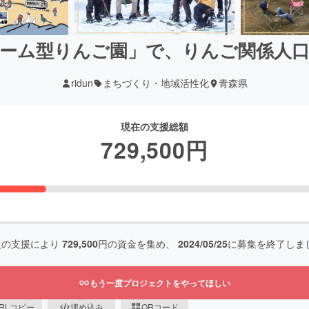
ーム型りんご園」で、りんご関係人
ridun
まちづくり・地域活性化
青森県
現在の支援総額
729,500
円
人の支援により
729,500
円の資金を集め、
2024/05/25
に募集を終了しま
もう一度プロジェクトをやってほしい
RLコピー
埋め込み
QRコード