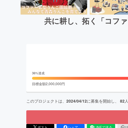
共に耕し、拓く「コファ
36
%達成
目標金額
2,000,000
円
このプロジェクトは、
2024/04/12
に募集を開始し、
82
ポスト
シェア
LINEで送る
U