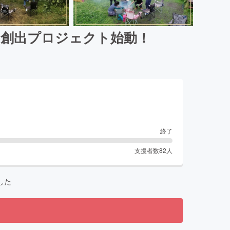
口創出プロジェクト始動！
終了
支援者数
82
人
した