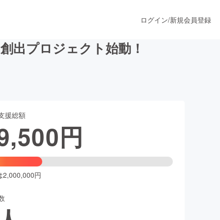
ログイン
/
新規会員登録
口創出プロジェクト始動！
うすぐ公開されます
支援総額
プロダクト
9,500
円
ファッション
スポーツ
,000,000円
数
ア
ソーシャルグッド
人