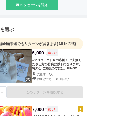
メッセージを送る
を選ぶ
標金額未達でもリターンが届きます
(All-in方式)
5,000
円
残り
97
○プロジェクト全力応援！ ご支援く
ださる方の特典は以下になります。
特典① ご支援の方には、RINGO
JAMポストカードと巾着（横260x
支援者：3人
縦360mm）をお届けいたします。
お届け予定：2024年07月
特典② ご希望の方には、「HPにお
名前を掲載」させて頂きます。ご希
望の方は、お手数ですが、備考欄に
このリターンを選択する
る
「記載名（会社名・ニックネーム
可）」をご記入ください。 ※HPへは
文字のみを掲載いたします。ロゴ等
は不可となります。 ※掲載期間は本
7,000
事業が続く限りとします。 ※お名前
円
残り
71
の記載を希望されない方は、備考欄