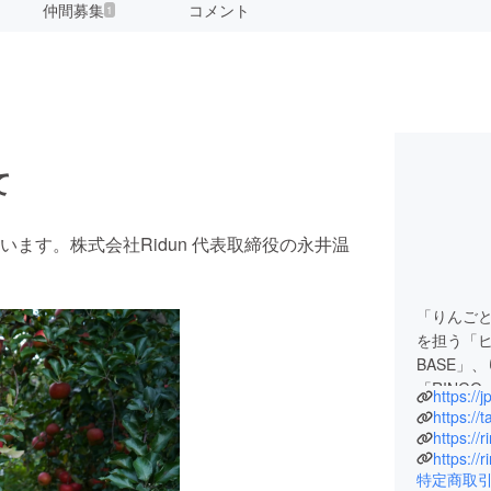
仲間募集
コメント
1
て
ます。株式会社Ridun 代表取締役の永井温
「りんご
を担う「ヒ
BASE」
「RING
https://
「コファ
https://
んご畑と
https://
https://r
特定商取