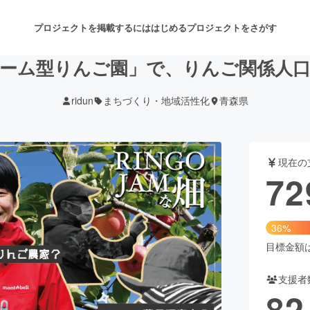
プロジェクトを掲載するには
はじめる
プロジェクトをさがす
ーム型りんご園」で、りんご関係人
ridun
まちづくり・地域活性化
青森県
注目のリターン
注目の新着プロジェクト
募集終了が近いプロジェクト
も
現在の
音楽
舞台・パフォーマンス
72
ゲーム・サービス開発
フード・飲食店
36%
書籍・雑誌出版
アニメ・漫画
目標金額は2
支援者
チャレンジ
ビューティー・ヘルスケ
82