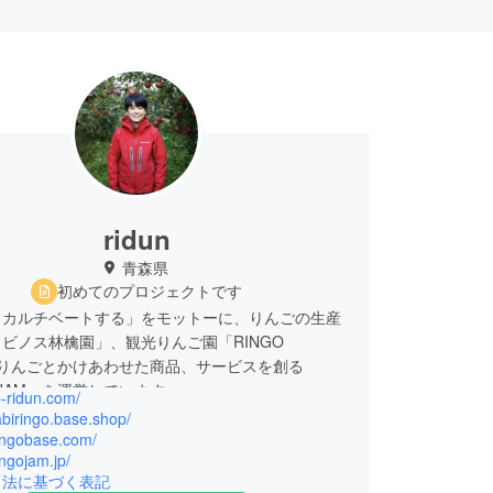
ridun
青森県
初めてのプロジェクトです
とカルチベートする」をモットーに、りんごの生産
ビノス林檎園」、観光りんご園「RINGO
、りんごとかけあわせた商品、サービスを創る
O JAM」を運営しています。
jp-ridun.com/
ーマー型りんご園」の運営をスタートし、新しいり
tabiringo.base.shop/
の関わりを作る取り組みに挑戦しています。
ringobase.com/
ingojam.jp/
引法に基づく表記