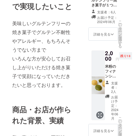
ルテンフリー焼
で実現したいこと
き菓子が１つず
フリーの焼
つの１セットで
支援者：6人
き菓子をこ
す レモン香るガ
お届け予定：
の度新ブラ
トーショコラ ふ
こ
2024年06月
美味しいグルテンフリーの
の
んわりレモン
ンドを立ち
リ
タ
ケーキ 和なん
焼き菓子でグルテン不耐性
ー
上げてECサ
ン
しぇ（プレー
詳細を見る
を
選
ン） 原材料及び
イトにて販
やアレルギー、もちろんそ
択
す
添加物等の食品
る
売を始めま
表示はお届け商
うでない方まで
2,0
した。
品のラベルに表
残り18
00
いろんな方が安心してお召
記されます。 商
円
品開封前には必
新ブランド
米粉の
し上がりいただける焼き菓
ずお届けのリ
フィナ
の
ターンに貼付さ
子で笑顔になっていただき
ンシェ
れたラベルや注
「米粉〜
４個
意書きをご確認
支援
たいと思っております。
セット
Kome-
ください。
者：
：抹茶
2人
Kona〜」は
のみ ：
お届
市販のグル
プレー
け予
ンのみ
定：
テンフリー
商品・お店が作ら
：抹茶
2024
焼き菓子に
年06
＆プ
れた背景、実績
こ
月
満足いって
レーン
の
リ
原材料
タ
いない方が
ー
及び添
ン
詳細を見る
を
全国にも多
加物等
選