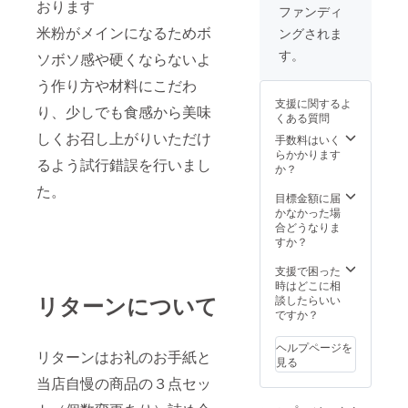
おります
ンに貼
ファンディ
付され
米粉がメインになるためボ
ングされま
たラベ
ルや注
す。
ソボソ感や硬くならないよ
意書き
をご確
う作り方や材料にこだわ
認くだ
支援に関するよ
さい。
り、少しでも食感から美味
くある質問
しくお召し上がりいただけ
手数料はいく
らかかります
るよう試行錯誤を行いまし
か？
た。
目標金額に届
かなかった場
合どうなりま
すか？
支援で困った
時はどこに相
リターンについて
談したらいい
ですか？
ヘルプページを
リターンはお礼のお手紙と
見る
当店自慢の商品の３点セッ