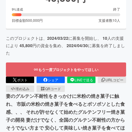
終了
9
%達成
目標金額
500,000
円
支援者数
10
人
このプロジェクトは、
2024/03/22
に募集を開始し、
10
人の支援
により
45,800
円の資金を集め、
2024/04/30
に募集を終了しまし
た
もう一度プロジェクトをやってほしい
ポスト
シェア
LINEで送る
URLコピー
埋め込み
QRコード
妻のグルテン不耐性をきっかけに米粉の焼き菓子に触
れ、 市販の米粉の焼き菓子を食べるとボソボソとした食
感、、、 それが許せなくて始めたグルテンフリー焼き菓
子の開発 妻だけでなく、全国のグルテン不耐性の方から
そうでない方まで 安心して美味しい焼き菓子を食べてほ