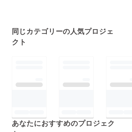
味を持っていただきあ
りがとうございます。
ぜひよろしければ１
セットだけでもご支援
同じカテゴリーの人気プロジェ
いただけますと幸いで
クト
す。最後になりますが
残り10日となった当プ
ロジェクトですがまだ
まだご支援お待ちして
おります。どうぞよろ
しくお願い申し上げま
す！
あなたにおすすめのプロジェク