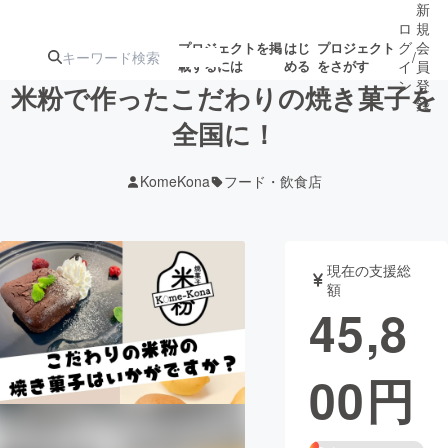
新
ロ
規
グ
会
プロジェクトを掲
はじ
プロジェクト
/
載するには
める
をさがす
イ
員
ン
登
米粉で作ったこだわりの焼き菓子を
録
全国に！
人気のプロ
注目のリ
注目の新着プロ
募集終了が近いプ
もうすぐ公開
KomeKona
フード・飲食店
ジェクト
ターン
ジェクト
ロジェクト
されます
アート・写真
音楽
現在の支援総
額
45,8
テクノロジー・ガジェット
ゲーム・サ
00
円
映像・映画
書籍・雑誌
ビジネス・起業
チャレンジ