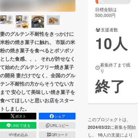
9%
目標金額は
まちづくり・地域活性化
500,000円
支援者数
CAMPFIRE for Social Good
CAMPFIRE Creation
妻のグルテン不耐性をきっかけに
10
人
CAMPFIREふるさと納税
machi-ya
コミュニティ
米粉の焼き菓子に触れ、 市販の米
粉の焼き菓子を食べるとボソボソ
とした食感、、、 それが許せなく
募集終了まで残
て始めたグルテンフリー焼き菓子
り
の開発 妻だけでなく、全国のグル
終了
テン不耐性の方からそうでない方
まで 安心して美味しい焼き菓子を
食べてほしいと思いお店をスター
トしました。
ポスト
シェア
このプロジェクトは、
LINEで送る
URLコピー
2024/03/22
に募集を開始
し、
10
人の支援により
埋め込み
QRコード