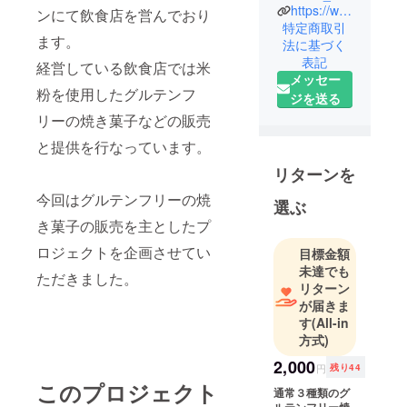
オーナーが
https://www.instagram.com/lemons.you.guu/
ンにて飲食店を営んでおり
手掛ける米
特定商取引
ます。
法に基づく
粉の焼き菓
表記
経営している飲食店では米
子専門店
メッセー
米粉~Kome-
粉を使用したグルテンフ
ジを送る
Kona~と申し
リーの焼き菓子などの販売
ます。
と提供を行なっています。
大阪のシェ
リターンを
アキッチン
今回はグルテンフリーの焼
選ぶ
にて広島出
き菓子の販売を主としたプ
身というこ
ともあり広
ロジェクトを企画させてい
目標金額
島レモンの
未達でも
ただきました。
創作料理を
リターン
が届きま
提供してお
す
(All-in
ります。そ
方式)
の中のデ
2,000
ザートとし
円
残り44
このプロジェクト
て人気の高
通常３種類のグ
いグルテン