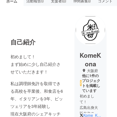
活動報告
支援者
仲間募集
コメント
ホーム
2
10
1
自己紹介
KomeK
初めまして！
ona
まず始めに少し自己紹介さ
大阪府
せていただきます！
他に1件の
プロジェク
私は調理師免許を取得でき
トを掲載し
ています
る高校を卒業後、和食店を6
初めまし
年、イタリアンを3年、ピッ
て！
ツェリアを3年経験し
広島出身大
阪在住の
現在大阪府のシェアキッチ
Kome_Kona0131