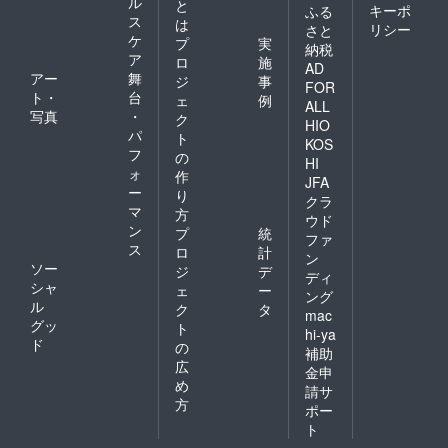
ル
と
キーポ
ふる
ス
は
リシー
さと
ケ
プ
実
納税
ア
ロ
施
AD
アー
舞
ジ
事
FOR
ト・
台
ェ
例
ALL
写真
・
ク
HIO
パ
ト
KOS
フ
の
HI
ォ
作
JFA
ー
り
クラ
マ
方
ウド
ン
プ
統
ファ
ス
ロ
計
ン
ソー
ジ
デ
ディ
シャ
ェ
ー
ング
ル
ク
タ
mac
グッ
ト
hi-ya
ド
の
補助
広
金申
め
請サ
方
ポー
ト