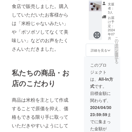
した
フリー
トー
支援
食店で販売しました。購入
焼き菓
ショコ
者：
子の単
ラ2個
3人
していただいたお客様から
よろしけれ
一箱詰
原材料
お届
ば実店舗の
め商品
及び添
け予
は「米粉じゃないみたい」
です。
加物等
定：
インスタグ
お好み
2024
の食品
や「ボソボソしてなくて美
ラムの
年07
焼き菓
表示は
こ
月
味しい」などのお声をたく
子をお
URLを載せ
お届け
の
リ
選びく
商品の
タ
ていますの
ー
さんいただきました。
ださ
ラベル
ン
詳細を見る
を
でご覧いた
い。 原
に表記
選
択
材料及
されま
す
だけると幸
る
び添加
す。 商
このプロ
いです
物等の
品開封
私たちの商品・お
ジェクト
食品表
前には
示はお
必ずお
は、
All-In方
店のこだわり
届け商
届けの
式
です。
品のラ
リター
ベルに
ンに貼
目標金額に
表記さ
付され
商品は米粉を主として作成
関わらず、
れま
たラベ
す。 商
ルや注
2024/04/30
することで原価を抑え、価
品開封
意書き
23:59:59
ま
前には
をご確
格もできる限り手に取って
必ずお
認くだ
でに集まっ
届けの
いただきやすいようにして
さい。
た金額が
リター