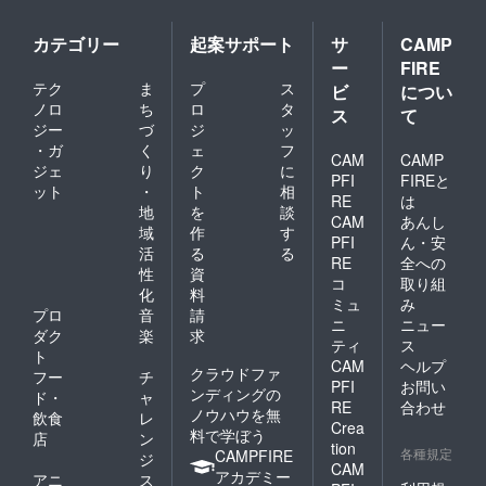
カテゴリー
起案サポート
サ
CAMP
ー
FIRE
テク
ま
プ
ス
ビ
につい
ノロ
ち
ロ
タ
ス
て
ジー
づ
ジ
ッ
・ガ
く
ェ
フ
CAM
CAMP
ジェ
り
ク
に
PFI
FIREと
ット
・
ト
相
RE
は
地
を
談
CAM
あんし
域
作
す
PFI
ん・安
活
る
る
RE
全への
性
資
コ
取り組
化
料
ミュ
み
プロ
音
請
ニ
ニュー
ダク
楽
求
ティ
ス
ト
CAM
ヘルプ
クラウドファ
フー
チ
PFI
お問い
ンディングの
ド・
ャ
RE
合わせ
ノウハウを無
飲食
レ
Crea
料で学ぼう
店
ン
tion
各種規定
CAMPFIRE
ジ
CAM
アカデミー
アニ
ス