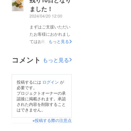
調子が悪く1日に作成
ました！
できる量が半減いたし
2024/04/20 12:00
ました。そのため随時
配送となりもうしばら
まずはご支援いただい
く発送が遅れる見込み
たお客様におかれまし
でございます。皆様に
てはお礼のメッセージ
もっと見る
は大変ご迷惑をおかけ
が遅くなり大変申し訳
いたしますがご理解い
ございません。この度
コメント
もっと見る
ただけますようお願い
は当プロジェクトにご
申し上げます。
支援いただき誠にあり
がとうございます。も
投稿するには
ログイン
が
しよろしければ残り10
必要です。
日となりましたので周
プロジェクトオーナーの承
認後に掲載されます。承認
りの方へもお誘いいた
された内容を削除すること
だけると幸いです！ま
はできません。
た当プロジェクトをご
※投稿する際の注意点
覧いただいているお客
様におかれましては興