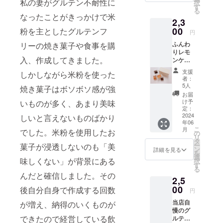
私の妻がグルテン不耐性に
択
の食品
いと思いま
す
る
表示は
なったことがきっかけで米
たグルテン
2,3
お届け
アレルギー
商品の
00
粉を主としたグルテンフ
円
ラベル
やグルテン
ふんわ
リーの焼き菓子や食事を購
に表記
不耐性、
りレモ
されま
入、作成してきました。
ンケー
全くそうで
す。 商
キとレ
品開封
ない人でも
支援
しかしながら米粉を使った
モン香
前には
者：
美味しく笑
るガ
必ずお
5人
焼き菓子はボソボソ感が強
トー
届けの
顔になれる
お届
ショコ
リター
け予
いものが多く、あまり美味
お菓子を
ラの詰
ンに貼
定：
全国に届け
め合わ
2024
しいと言えないものばかり
付され
年06
せです
たラベ
たいという
こ
月
でした。米粉を使用したお
当店人
ルや注
の
リ
思いでを立
気のグ
意書き
タ
ー
菓子が浸透しないのも「美
ルテン
ち上げまし
をご確
ン
詳細を見る
を
フリー
認くだ
選
た
味しくない」が背景にある
択
焼き菓
さい。
す
る
子の
んだと確信しました。その
2,5
セット
その第一歩
です。
00
後自分自身で作成する回数
円
として登録
内容 レ
当店自
が増え、納得のいくものが
投稿させて
モン
慢のグ
ケーキ2
いただきま
できたので経営している飲
ルテン
個 ガ