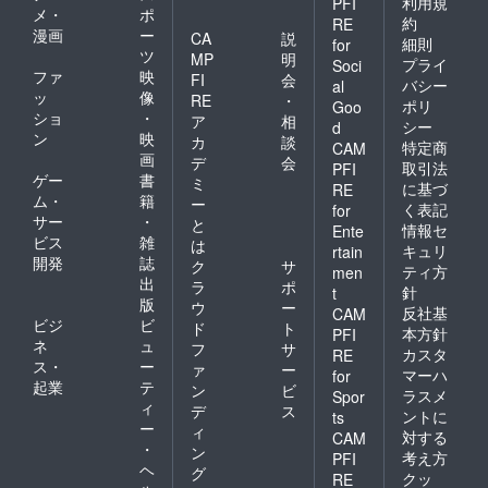
利用規
PFI
メ・
ポ
約
RE
漫画
ー
CA
説
細則
for
ツ
MP
明
プライ
Soci
ファ
映
FI
会
バシー
al
ッ
像
RE
・
ポリ
Goo
ショ
・
ア
相
シー
d
ン
映
カ
談
特定商
CAM
画
デ
会
取引法
PFI
ゲー
書
ミ
に基づ
RE
ム・
籍
ー
く表記
for
サー
・
と
情報セ
Ente
ビス
雑
は
キュリ
rtain
開発
誌
ク
サ
ティ方
men
出
ラ
ポ
針
t
版
ウ
ー
反社基
CAM
ビジ
ビ
ド
ト
本方針
PFI
ネ
ュ
フ
サ
カスタ
RE
ス・
ー
ァ
ー
マーハ
for
起業
テ
ン
ビ
ラスメ
Spor
ィ
デ
ス
ントに
ts
ー
ィ
対する
CAM
・
ン
考え方
PFI
ヘ
グ
クッ
RE