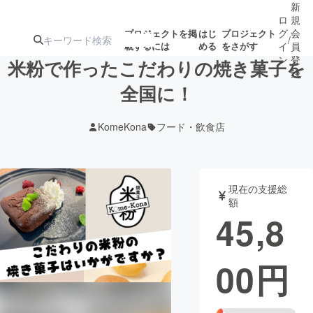
新
ロ
規
グ
会
プロジェクトを掲
はじ
プロジェクト
/
載するには
める
をさがす
イ
員
ン
登
米粉で作ったこだわりの焼き菓子を
録
全国に！
人気のプロ
注目のリ
注目の新着プロ
募集終了が近いプ
もうすぐ公開
KomeKona
フード・飲食店
ジェクト
ターン
ジェクト
ロジェクト
されます
アート・写真
音楽
現在の支援総
額
45,8
テクノロジー・ガジェット
ゲーム・サ
00
円
映像・映画
書籍・雑誌
ビジネス・起業
チャレンジ