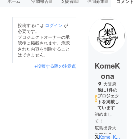
ホーム
活動報告
支援者
仲間募集
コメント
2
10
1
投稿するには
ログイン
が
必要です。
プロジェクトオーナーの承
認後に掲載されます。承認
された内容を削除すること
はできません。
KomeK
※投稿する際の注意点
ona
大阪府
他に1件の
プロジェク
トを掲載し
ています
初めまし
て！
広島出身大
阪在住の
Kome_Kona0131