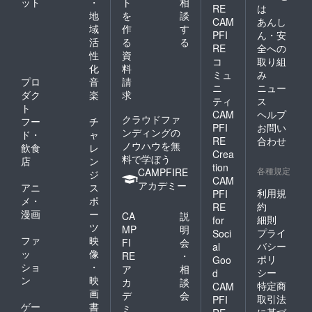
ット
・
ト
相
RE
は
地
を
談
CAM
あんし
域
作
す
PFI
ん・安
活
る
る
RE
全への
性
資
コ
取り組
化
料
ミュ
み
プロ
音
請
ニ
ニュー
ダク
楽
求
ティ
ス
ト
CAM
ヘルプ
クラウドファ
フー
チ
PFI
お問い
ンディングの
ド・
ャ
RE
合わせ
ノウハウを無
飲食
レ
Crea
料で学ぼう
店
ン
tion
各種規定
CAMPFIRE
ジ
CAM
アカデミー
アニ
ス
利用規
PFI
メ・
ポ
約
RE
漫画
ー
CA
説
細則
for
ツ
MP
明
プライ
Soci
ファ
映
FI
会
バシー
al
ッ
像
RE
・
ポリ
Goo
ショ
・
ア
相
シー
d
ン
映
カ
談
特定商
CAM
画
デ
会
取引法
PFI
ゲー
書
ミ
に基づ