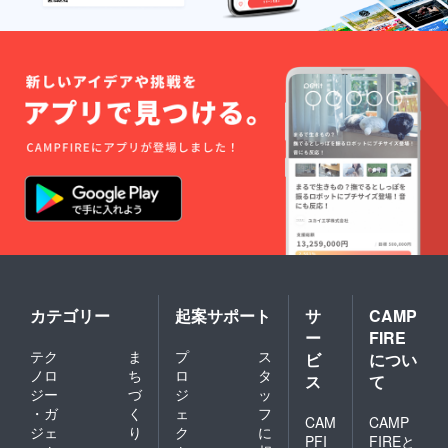
カテゴリー
起案サポート
サ
CAMP
ー
FIRE
テク
ま
プ
ス
ビ
につい
ノロ
ち
ロ
タ
ス
て
ジー
づ
ジ
ッ
・ガ
く
ェ
フ
CAM
CAMP
ジェ
り
ク
に
PFI
FIREと