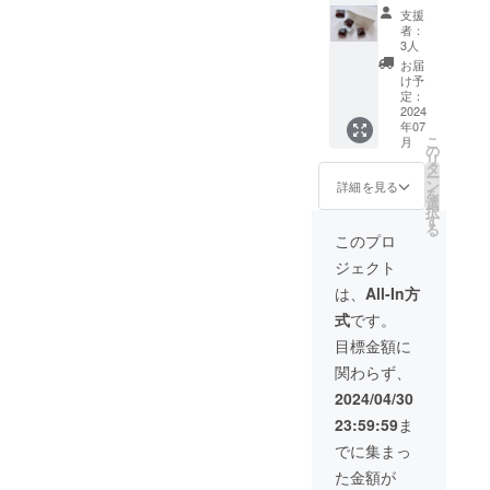
した
フリー
トー
支援
焼き菓
ショコ
者：
子の単
ラ2個
3人
よろしけれ
一箱詰
原材料
お届
ば実店舗の
め商品
及び添
け予
です。
加物等
定：
インスタグ
お好み
2024
の食品
ラムの
年07
焼き菓
表示は
こ
月
子をお
URLを載せ
お届け
の
リ
選びく
商品の
タ
ていますの
ー
ださ
ラベル
ン
詳細を見る
を
でご覧いた
い。 原
に表記
選
択
材料及
されま
す
だけると幸
る
び添加
す。 商
このプロ
いです
物等の
品開封
ジェクト
食品表
前には
示はお
必ずお
は、
All-In方
届け商
届けの
式
です。
品のラ
リター
ベルに
ンに貼
目標金額に
表記さ
付され
関わらず、
れま
たラベ
す。 商
ルや注
2024/04/30
品開封
意書き
23:59:59
ま
前には
をご確
必ずお
認くだ
でに集まっ
届けの
さい。
た金額が
リター