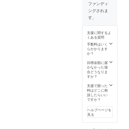
ンに貼
ファンディ
付され
ングされま
たラベ
ルや注
す。
意書き
をご確
認くだ
支援に関するよ
さい。
くある質問
手数料はいく
らかかります
か？
目標金額に届
かなかった場
合どうなりま
すか？
支援で困った
時はどこに相
談したらいい
ですか？
ヘルプページを
見る