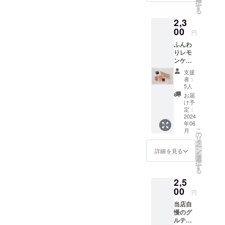
択
の食品
いと思いま
す
る
表示は
たグルテン
2,3
お届け
アレルギー
商品の
00
円
ラベル
やグルテン
ふんわ
に表記
不耐性、
りレモ
されま
ンケー
全くそうで
す。 商
キとレ
品開封
ない人でも
支援
モン香
前には
者：
美味しく笑
るガ
必ずお
5人
トー
届けの
顔になれる
お届
ショコ
リター
け予
お菓子を
ラの詰
ンに貼
定：
全国に届け
め合わ
2024
付され
年06
せです
たラベ
たいという
こ
月
当店人
ルや注
の
リ
思いでを立
気のグ
意書き
タ
ー
ルテン
ち上げまし
をご確
ン
詳細を見る
を
フリー
認くだ
選
た
択
焼き菓
さい。
す
る
子の
2,5
セット
その第一歩
です。
00
円
として登録
内容 レ
当店自
投稿させて
モン
慢のグ
ケーキ2
いただきま
ルテン
個 ガ