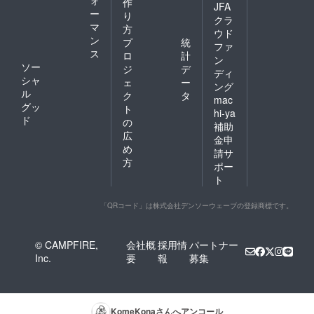
作
JFA
ー
り
クラ
マ
方
ウド
ン
プ
統
ファ
ス
ロ
計
ン
ソー
ジ
デ
ディ
シャ
ェ
ー
ング
ル
ク
タ
mac
グッ
ト
hi-ya
ド
の
補助
広
金申
め
請サ
方
ポー
ト
「QRコード」は株式会社デンソーウェーブの登録商標です。
© CAMPFIRE,
会社概
採用情
パートナー
Inc.
要
報
募集
KomeKona
さんへアンコール