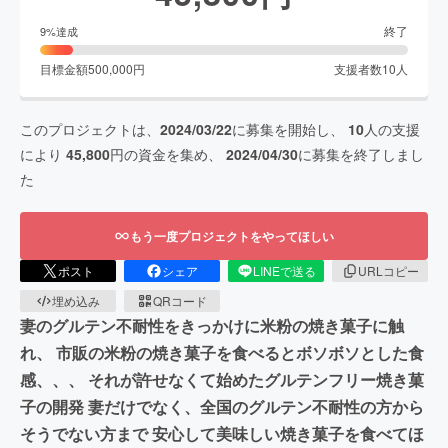
終了
9
%達成
目標金額
500,000
円
支援者数
10
人
このプロジェクトは、
2024/03/22
に募集を開始し、
10
人の支援
により
45,800
円の資金を集め、
2024/04/30
に募集を終了しまし
た
もう一度プロジェクトをやってほしい
ポスト
シェア
LINEで送る
URLコピー
埋め込み
QRコード
妻のグルテン不耐性をきっかけに米粉の焼き菓子に触
れ、 市販の米粉の焼き菓子を食べるとボソボソとした食
感、、、 それが許せなくて始めたグルテンフリー焼き菓
子の開発 妻だけでなく、全国のグルテン不耐性の方から
そうでない方まで 安心して美味しい焼き菓子を食べてほ