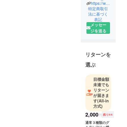
オーナーが
https://www.instagram.com/lemons.you.guu/
手掛ける米
特定商取引
法に基づく
粉の焼き菓
表記
子専門店
メッセー
米粉~Kome-
ジを送る
Kona~と申し
ます。
大阪のシェ
リターンを
アキッチン
選ぶ
にて広島出
身というこ
ともあり広
目標金額
島レモンの
未達でも
創作料理を
リターン
が届きま
提供してお
す
(All-in
ります。そ
方式)
の中のデ
2,000
ザートとし
円
残り44
て人気の高
通常３種類のグ
いグルテン