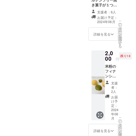
ルテンフリー焼
き菓子が１つず
フリーの焼
つの１セットで
支援者：6人
き菓子をこ
す レモン香るガ
お届け予定：
の度新ブラ
トーショコラ ふ
こ
2024年06月
の
んわりレモン
ンドを立ち
リ
タ
ケーキ 和なん
ー
上げてECサ
ン
しぇ（プレー
詳細を見る
を
選
ン） 原材料及び
イトにて販
択
す
添加物等の食品
る
売を始めま
表示はお届け商
2,0
した。
品のラベルに表
残り18
00
記されます。 商
円
品開封前には必
新ブランド
米粉の
ずお届けのリ
フィナ
の
ターンに貼付さ
ンシェ
れたラベルや注
「米粉〜
４個
意書きをご確認
支援
セット
Kome-
ください。
者：
：抹茶
2人
Kona〜」は
のみ ：
お届
市販のグル
プレー
け予
ンのみ
定：
テンフリー
：抹茶
2024
焼き菓子に
年06
＆プ
こ
月
満足いって
レーン
の
リ
原材料
タ
いない方が
ー
及び添
ン
詳細を見る
を
全国にも多
加物等
選