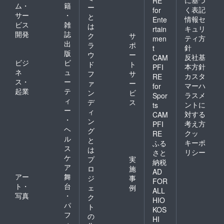
RE
ム・
籍
ー
く表記
for
サー
・
と
情報セ
Ente
ビス
雑
は
キュリ
rtain
開発
誌
ク
サ
ティ方
men
出
ラ
ポ
針
t
版
ウ
ー
反社基
CAM
ビジ
ビ
ド
ト
本方針
PFI
ネ
ュ
フ
サ
カスタ
RE
ス・
ー
ァ
ー
マーハ
for
起業
テ
ン
ビ
ラスメ
Spor
ィ
デ
ス
ントに
ts
ー
ィ
対する
CAM
・
ン
考え方
PFI
ヘ
グ
クッ
RE
ル
と
キーポ
ふる
ス
は
リシー
さと
ケ
プ
実
納税
ア
ロ
施
AD
アー
舞
ジ
事
FOR
ト・
台
ェ
例
ALL
写真
・
ク
HIO
パ
ト
KOS
フ
の
HI
ォ