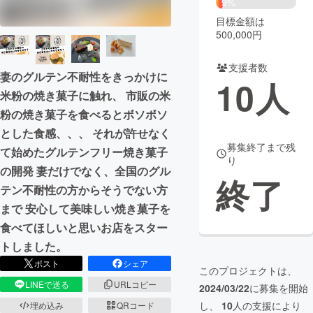
9%
目標金額は
まちづくり・地域活性化
500,000円
支援者数
CAMPFIRE for Social Good
CAMPFIRE Creation
妻のグルテン不耐性をきっかけに
10
人
CAMPFIREふるさと納税
machi-ya
コミュニティ
米粉の焼き菓子に触れ、 市販の米
粉の焼き菓子を食べるとボソボソ
とした食感、、、 それが許せなく
募集終了まで残
て始めたグルテンフリー焼き菓子
り
の開発 妻だけでなく、全国のグル
終了
テン不耐性の方からそうでない方
まで 安心して美味しい焼き菓子を
食べてほしいと思いお店をスター
トしました。
ポスト
シェア
このプロジェクトは、
LINEで送る
URLコピー
2024/03/22
に募集を開始
し、
10
人の支援により
埋め込み
QRコード