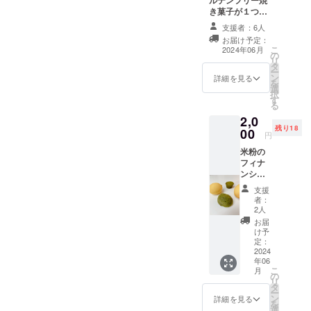
ルテンフリー焼
き菓子が１つず
フリーの焼
いただけると幸いです！ま
つの１セットで
支援者：6人
き菓子をこ
す レモン香るガ
た当プロジェクトをご覧い
お届け予定：
の度新ブラ
トーショコラ ふ
こ
2024年06月
ただいているお客様におか
の
んわりレモン
ンドを立ち
リ
タ
ケーキ 和なん
ー
れましては興味を持ってい
上げてECサ
ン
しぇ（プレー
詳細を見る
を
選
ン） 原材料及び
イトにて販
ただきありがとうございま
択
す
添加物等の食品
る
売を始めま
表示はお届け商
す。ぜひよろしければ１
2,0
した。
品のラベルに表
残り18
00
セットだけでもご支援いた
記されます。 商
円
品開封前には必
だけますと幸いです。最後
新ブランド
米粉の
ずお届けのリ
フィナ
の
ターンに貼付さ
になりますが残り10日と
ンシェ
れたラベルや注
「米粉〜
４個
意書きをご確認
なった当プロジェクトです
支援
セット
Kome-
ください。
者：
：抹茶
がまだまだご支援お待ちし
2人
Kona〜」は
のみ ：
お届
市販のグル
ております。どうぞよろし
プレー
け予
ンのみ
定：
テンフリー
くお願い申し上げます！
：抹茶
2024
焼き菓子に
年06
＆プ
こ
月
満足いって
レーン
の
リ
原材料
タ
いない方が
ー
及び添
ン
詳細を見る
を
全国にも多
加物等
選