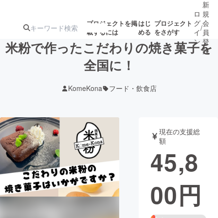
新
ロ
規
グ
会
プロジェクトを掲
はじ
プロジェクト
/
載するには
める
をさがす
イ
員
ン
登
米粉で作ったこだわりの焼き菓子を
録
全国に！
人気のプロ
注目のリ
注目の新着プロ
募集終了が近いプ
もうすぐ公開
KomeKona
フード・飲食店
ジェクト
ターン
ジェクト
ロジェクト
されます
アート・写真
音楽
現在の支援総
額
45,8
テクノロジー・ガジェット
ゲーム・サ
00
円
映像・映画
書籍・雑誌
ビジネス・起業
チャレンジ