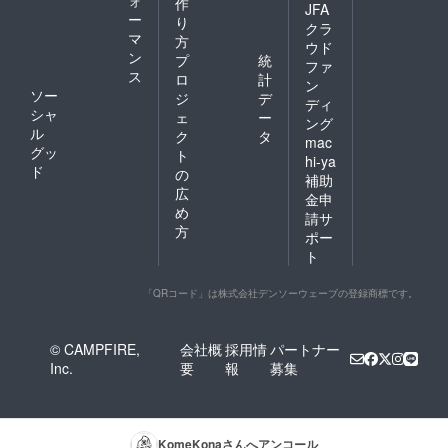
作
JFA
ー
り
クラ
マ
方
ウド
ン
プ
統
ファ
ス
ロ
計
ン
ソー
ジ
デ
ディ
シャ
ェ
ー
ング
ル
ク
タ
mac
グッ
ト
hi-ya
ド
の
補助
広
金申
め
請サ
方
ポー
ト
「QRコード」は株式会社デンソーウェーブの登録商標です。
© CAMPFIRE,
会社概
採用情
パートナー
Inc.
要
報
募集
KomeKona
さんへアンコール