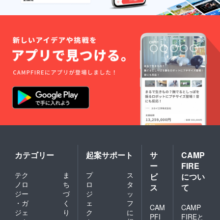
カテゴリー
起案サポート
サ
CAMP
ー
FIRE
テク
ま
プ
ス
ビ
につい
ノロ
ち
ロ
タ
ス
て
ジー
づ
ジ
ッ
・ガ
く
ェ
フ
CAM
CAMP
ジェ
り
ク
に
PFI
FIREと