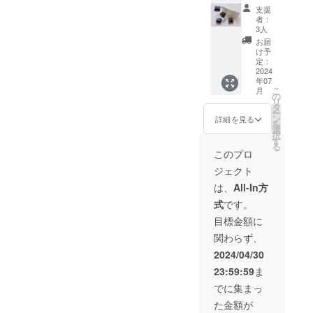
した
フリー
トー
支援
焼き菓
ショコ
者：
子の単
ラ2個
3人
よろしけれ
一箱詰
原材料
お届
ば実店舗の
め商品
及び添
け予
です。
加物等
定：
インスタグ
お好み
2024
の食品
ラムの
年07
焼き菓
表示は
こ
月
子をお
URLを載せ
お届け
の
リ
選びく
商品の
タ
ていますの
ー
ださ
ラベル
ン
詳細を見る
を
でご覧いた
い。 原
に表記
選
択
材料及
されま
す
だけると幸
る
び添加
す。 商
このプロ
いです
物等の
品開封
ジェクト
食品表
前には
示はお
必ずお
は、
All-In方
届け商
届けの
式
です。
品のラ
リター
ベルに
ンに貼
目標金額に
表記さ
付され
関わらず、
れま
たラベ
す。 商
ルや注
2024/04/30
品開封
意書き
23:59:59
ま
前には
をご確
必ずお
認くだ
でに集まっ
届けの
さい。
た金額が
リター