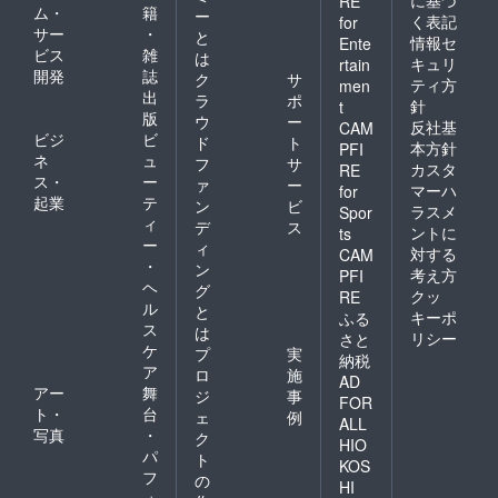
RE
ム・
籍
ー
く表記
for
サー
・
と
情報セ
Ente
ビス
雑
は
キュリ
rtain
開発
誌
ク
サ
ティ方
men
出
ラ
ポ
針
t
版
ウ
ー
反社基
CAM
ビジ
ビ
ド
ト
本方針
PFI
ネ
ュ
フ
サ
カスタ
RE
ス・
ー
ァ
ー
マーハ
for
起業
テ
ン
ビ
ラスメ
Spor
ィ
デ
ス
ントに
ts
ー
ィ
対する
CAM
・
ン
考え方
PFI
ヘ
グ
クッ
RE
ル
と
キーポ
ふる
ス
は
リシー
さと
ケ
プ
実
納税
ア
ロ
施
AD
アー
舞
ジ
事
FOR
ト・
台
ェ
例
ALL
写真
・
ク
HIO
パ
ト
KOS
フ
の
HI
ォ