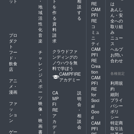
ット
・
ト
相
RE
は
地
を
談
CAM
あんし
域
作
す
PFI
ん・安
活
る
る
RE
全への
性
資
コ
取り組
化
料
ミュ
み
プロ
音
請
ニ
ニュー
ダク
楽
求
ティ
ス
ト
CAM
ヘルプ
クラウドファ
フー
チ
PFI
お問い
ンディングの
ド・
ャ
RE
合わせ
ノウハウを無
飲食
レ
Crea
料で学ぼう
店
ン
tion
各種規定
CAMPFIRE
ジ
CAM
アカデミー
アニ
ス
利用規
PFI
メ・
ポ
約
RE
漫画
ー
CA
説
細則
for
ツ
MP
明
プライ
Soci
ファ
映
FI
会
バシー
al
ッ
像
RE
・
ポリ
Goo
ショ
・
ア
相
シー
d
ン
映
カ
談
特定商
CAM
画
デ
会
取引法
PFI
ゲー
書
ミ
に基づ