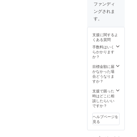
ンに貼
ファンディ
付され
ングされま
たラベ
ルや注
す。
意書き
をご確
認くだ
支援に関するよ
さい。
くある質問
手数料はいく
らかかります
か？
目標金額に届
かなかった場
合どうなりま
すか？
支援で困った
時はどこに相
談したらいい
ですか？
ヘルプページを
見る