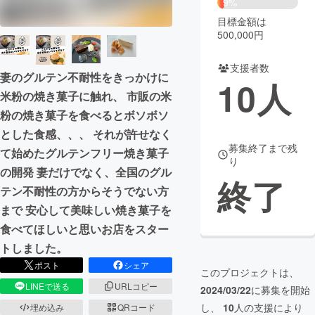
9%
目標金額は
まちづくり・地域活性化
500,000円
支援者数
CAMPFIRE for Social Good
CAMPFIRE Creation
妻のグルテン不耐性をきっかけに
10
人
CAMPFIREふるさと納税
machi-ya
コミュニティ
米粉の焼き菓子に触れ、 市販の米
粉の焼き菓子を食べるとボソボソ
とした食感、、、 それが許せなく
募集終了まで残
て始めたグルテンフリー焼き菓子
り
の開発 妻だけでなく、全国のグル
終了
テン不耐性の方からそうでない方
まで 安心して美味しい焼き菓子を
食べてほしいと思いお店をスター
トしました。
ポスト
シェア
このプロジェクトは、
LINEで送る
URLコピー
2024/03/22
に募集を開始
し、
10
人の支援により
埋め込み
QRコード