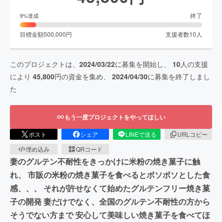
終了
9
%達成
目標金額
500,000
円
支援者数
10
人
このプロジェクトは、
2024/03/22
に募集を開始し、
10
人の支援
により
45,800
円の資金を集め、
2024/04/30
に募集を終了しまし
た
もう一度プロジェクトをやってほしい
ポスト
シェア
LINEで送る
URLコピー
埋め込み
QRコード
妻のグルテン不耐性をきっかけに米粉の焼き菓子に触
れ、 市販の米粉の焼き菓子を食べるとボソボソとした食
感、、、 それが許せなくて始めたグルテンフリー焼き菓
子の開発 妻だけでなく、全国のグルテン不耐性の方から
そうでない方まで 安心して美味しい焼き菓子を食べてほ