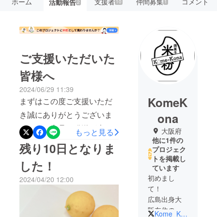
ホーム
支援者
仲間募集
コメント
活動報告
10
1
2
ご支援いただいた
皆様へ
2024/06/29 11:39
KomeK
まずはこの度ご支援いただ
き誠にありがとうございま
ona
す。また商品の発送が大変
大阪府
もっと見る
他に1件の
遅くなり申し訳ございませ
残り10日となりま
プロジェク
ん。現在当店のオーブンの
トを掲載し
した！
ています
調子が悪く1日に作成できる
初めまし
2024/04/20 12:00
量が半減いたしました。そ
て！
のため随時配送となりもう
広島出身大
しばらく発送が遅れる見込
阪在住の
Kome_Kona0131