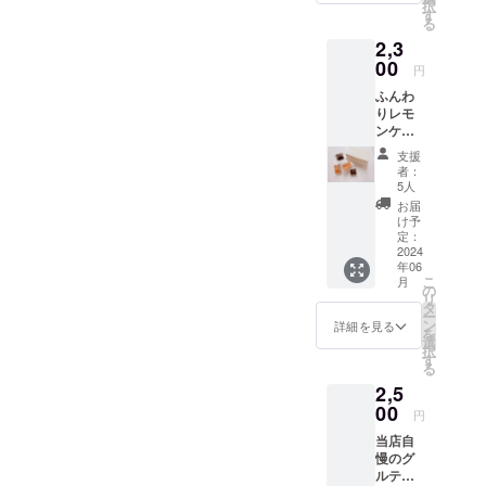
択
の食品
いと思いま
す
る
表示は
たグルテン
2,3
お届け
アレルギー
商品の
00
円
ラベル
やグルテン
ふんわ
に表記
不耐性、
りレモ
されま
ンケー
全くそうで
す。 商
キとレ
品開封
ない人でも
支援
モン香
前には
者：
美味しく笑
るガ
必ずお
5人
トー
届けの
顔になれる
お届
ショコ
リター
け予
お菓子を
ラの詰
ンに貼
定：
全国に届け
め合わ
2024
付され
年06
せです
たラベ
たいという
こ
月
当店人
ルや注
の
リ
思いでを立
気のグ
意書き
タ
ー
ルテン
ち上げまし
をご確
ン
詳細を見る
を
フリー
認くだ
選
た
択
焼き菓
さい。
す
る
子の
2,5
セット
その第一歩
です。
00
円
として登録
内容 レ
当店自
投稿させて
モン
慢のグ
ケーキ2
いただきま
ルテン
個 ガ