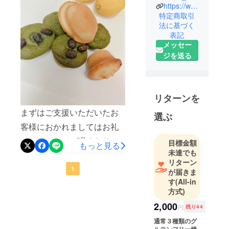
オーナーが
みでございます。皆様には
https://www.instagram.com/lemons.you.guu/
手掛ける米
特定商取引
大変ご迷惑をおかけいたし
法に基づく
粉の焼き菓
ますがご理解いただけます
表記
子専門店
メッセー
ようお願い申し上げます。
米粉~Kome-
ジを送る
Kona~と申し
ます。
大阪のシェ
リターンを
アキッチン
まずはご支援いただいたお
選ぶ
にて広島出
客様におかれましてはお礼
身というこ
ともあり広
のメッセージが遅くなり大
目標金額
もっと見る
島レモンの
未達でも
変申し訳ございません。こ
創作料理を
リターン
の度は当プロジェクトにご
1
が届きま
提供してお
す
(All-in
支援いただき誠にありがと
ります。そ
方式)
の中のデ
うございます。もしよろし
2,000
ザートとし
円
残り44
ければ残り10日となりまし
て人気の高
通常３種類のグ
たので周りの方へもお誘い
いグルテン