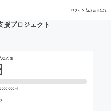
ログイン
/
新規会員登録
支援プロジェクト
うすぐ公開されます
支援総額
プロダクト
円
ファッション
スポーツ
00,000円
数
ア
ソーシャルグッド
人