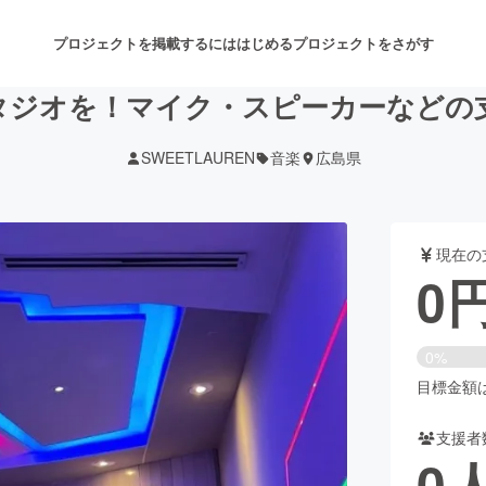
プロジェクトを掲載するには
はじめる
プロジェクトをさがす
タジオを！マイク・スピーカーなどの
SWEETLAUREN
音楽
広島県
注目のリターン
注目の新着プロジェクト
募集終了が近いプロジェクト
も
現在の
音楽
舞台・パフォーマンス
0
ゲーム・サービス開発
フード・飲食店
0%
書籍・雑誌出版
アニメ・漫画
目標金額は5
支援者
チャレンジ
ビューティー・ヘルスケ
0