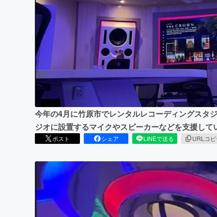
まちづくり・地域活性化
今年の4月に竹原市でレンタルレコーディングスタ
ジオに設置するマイクやスピーカーなどを支援して
ポスト
シェア
LINEで送る
URLコ