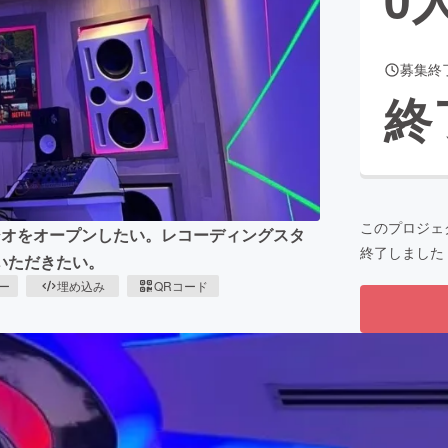
募集終
CAMPFIRE for Social Good
CAMPFIRE Creation
終
CAMPFIREふるさと納税
machi-ya
コミュニティ
このプロジェ
ジオをオープンしたい。レコーディングスタ
終了しました
いただきたい。
ピー
埋め込み
QRコード