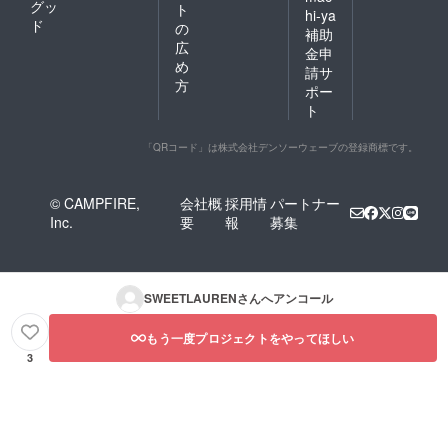
グッ
ト
hi-ya
ド
の
補助
広
金申
め
請サ
方
ポー
ト
「QRコード」は株式会社デンソーウェーブの登録商標です。
© CAMPFIRE,
会社概
採用情
パートナー
Inc.
要
報
募集
SWEETLAUREN
さんへアンコール
もう一度プロジェクトをやってほしい
3