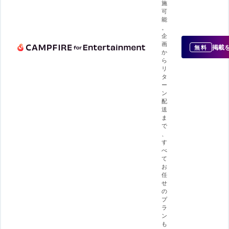
施
可
能
。
企
画
掲載
無料
か
ら
リ
タ
ー
ン
配
送
ま
で
、
す
べ
て
お
任
せ
の
プ
ラ
ン
も