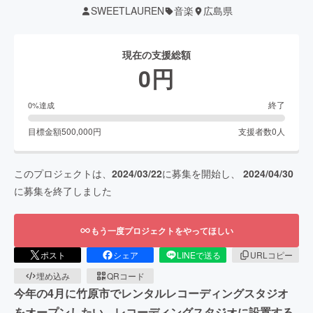
SWEETLAUREN
音楽
広島県
現在の支援総額
0
円
終了
0
%達成
目標金額
500,000
円
支援者数
0
人
このプロジェクトは、
2024/03/22
に募集を開始し、
2024/04/30
に募集を終了しました
もう一度プロジェクトをやってほしい
ポスト
シェア
LINEで送る
URLコピー
埋め込み
QRコード
今年の4月に竹原市でレンタルレコーディングスタジオ
をオープンしたい。レコーディングスタジオに設置する