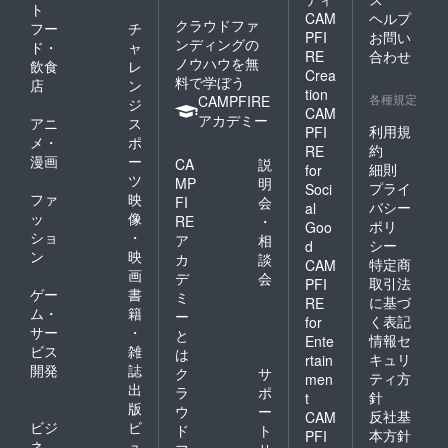
ト
CAM
ヘルプ
クラウドファ
フー
チ
PFI
お問い
ンディングの
ド・
ャ
RE
合わせ
ノウハウを無
飲食
レ
Crea
料で学ぼう
店
ン
tion
各種規定
CAMPFIRE
ジ
CAM
アカデミー
アニ
ス
利用規
PFI
メ・
ポ
約
RE
漫画
ー
CA
説
細則
for
ツ
MP
明
プライ
Soci
ファ
映
FI
会
バシー
al
ッ
像
RE
・
ポリ
Goo
ショ
・
ア
相
シー
d
ン
映
カ
談
特定商
CAM
画
デ
会
取引法
PFI
ゲー
書
ミ
に基づ
RE
ム・
籍
ー
く表記
for
サー
・
と
情報セ
Ente
ビス
雑
は
キュリ
rtain
開発
誌
ク
サ
ティ方
men
出
ラ
ポ
針
t
版
ウ
ー
反社基
CAM
ビジ
ビ
ド
ト
本方針
PFI
ネ
ュ