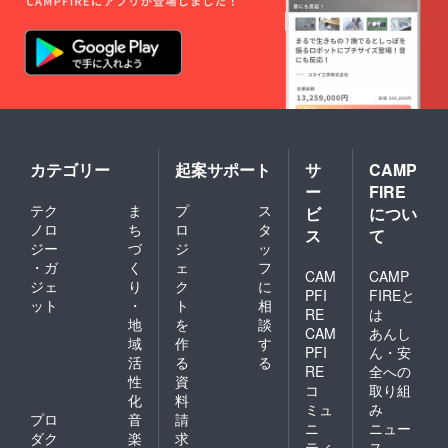
カテゴリー
起案サポート
サ
CAMP
ー
FIRE
テク
ま
プ
ス
ビ
につい
ノロ
ち
ロ
タ
ス
て
ジー
づ
ジ
ッ
・ガ
く
ェ
フ
CAM
CAMP
ジェ
り
ク
に
PFI
FIREと
ット
・
ト
相
RE
は
地
を
談
CAM
あんし
域
作
す
PFI
ん・安
活
る
る
RE
全への
性
資
コ
取り組
化
料
ミュ
み
プロ
音
請
ニ
ニュー
ダク
楽
求
ティ
ス