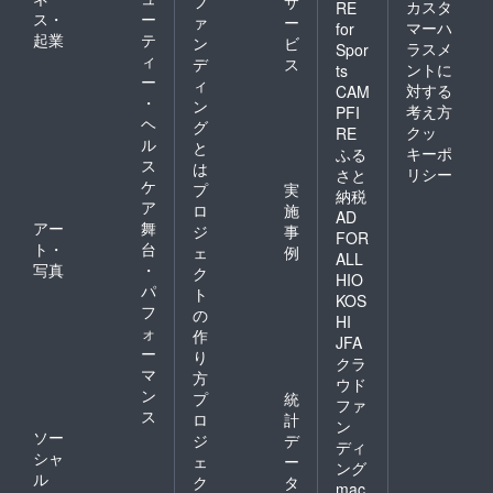
フ
サ
カスタ
RE
ス・
ー
ァ
ー
マーハ
for
起業
テ
ン
ビ
ラスメ
Spor
ィ
デ
ス
ントに
ts
ー
ィ
対する
CAM
・
ン
考え方
PFI
ヘ
グ
クッ
RE
ル
と
キーポ
ふる
ス
は
リシー
さと
ケ
プ
実
納税
ア
ロ
施
AD
アー
舞
ジ
事
FOR
ト・
台
ェ
例
ALL
写真
・
ク
HIO
パ
ト
KOS
フ
の
HI
ォ
作
JFA
ー
り
クラ
マ
方
ウド
ン
プ
統
ファ
ス
ロ
計
ン
ソー
ジ
デ
ディ
シャ
ェ
ー
ング
ル
ク
タ
mac