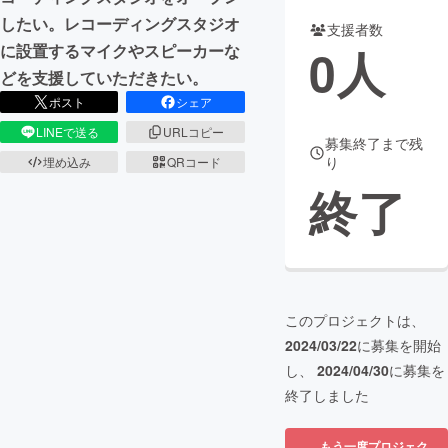
したい。レコーディングスタジオ
支援者数
まちづくり・地域活性化
0
人
に設置するマイクやスピーカーな
どを支援していただきたい。
CAMPFIRE for Social Good
CAMPFIRE Creation
ポスト
シェア
CAMPFIREふるさと納税
machi-ya
コミュニティ
LINEで送る
URLコピー
募集終了まで残
り
埋め込み
QRコード
終了
このプロジェクトは、
2024/03/22
に募集を開始
し、
2024/04/30
に募集を
終了しました
もう一度プロジェク