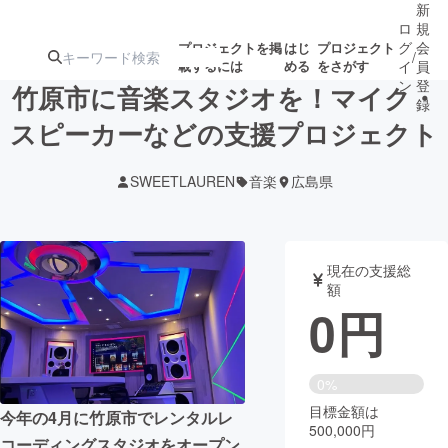
新
ロ
規
グ
会
プロジェクトを掲
はじ
プロジェクト
/
載するには
める
をさがす
イ
員
ン
登
竹原市に音楽スタジオを！マイク・
録
スピーカーなどの支援プロジェクト
人気のプロ
注目のリ
注目の新着プロ
募集終了が近いプ
もうすぐ公開
SWEETLAUREN
音楽
広島県
ジェクト
ターン
ジェクト
ロジェクト
されます
アート・写真
音楽
現在の支援総
額
0
円
テクノロジー・ガジェット
ゲーム・サ
映像・映画
書籍・雑誌
0%
目標金額は
今年の4月に竹原市でレンタルレ
500,000円
ビジネス・起業
チャレンジ
コーディングスタジオをオープン