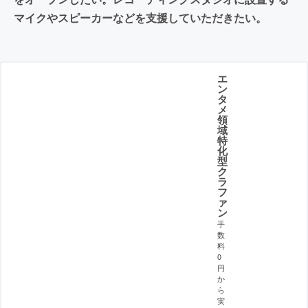
マイクやスピーカーなどを支援していただきたい。
エ
ン
タ
メ
領
域
特
化
型
ク
ラ
フ
ァ
ン
手
数
料
0
円
か
ら
実