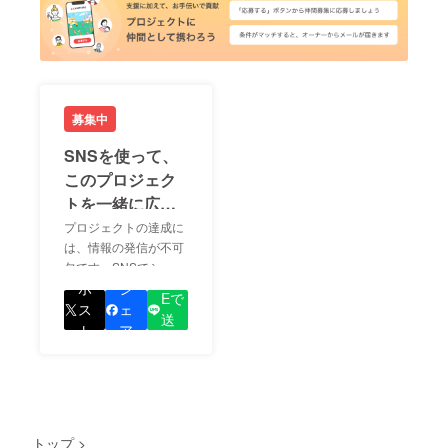
募集中
SNSを使って、
このプロジェク
トを一緒に広め
ましょう！
プロジェクトの達成に
は、情報の発信が不可
欠です。SNSでシェア
LIN
をして、あなたが応援
ポ
シ
Eで
しているプロジェクト
ス
ェ
送
の良さを知ってもらい
ト
ア
る
ましょう！
トップ
>