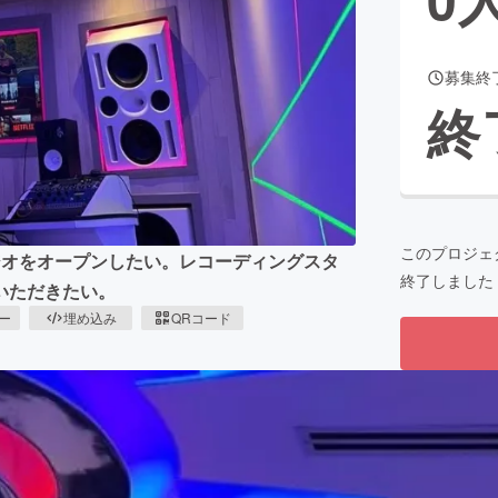
募集終
CAMPFIRE for Social Good
CAMPFIRE Creation
終
CAMPFIREふるさと納税
machi-ya
コミュニティ
このプロジェ
ジオをオープンしたい。レコーディングスタ
終了しました
いただきたい。
ピー
埋め込み
QRコード