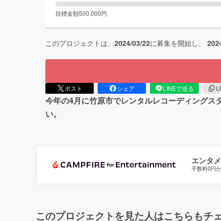
目標金額
500,000
円
このプロジェクトは、
2024/03/22
に募集を開始し、
202
ポスト
シェア
LINEで送る
U
今年の4月に竹原市でレンタルレコーディングス
い。
エンタメ
手数料0円
このプロジェクトを見た人はこちらもチ