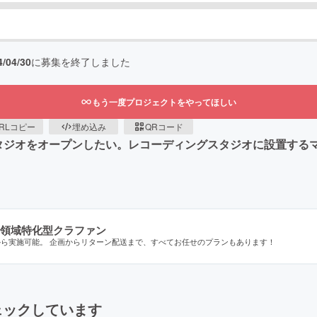
4/04/30
に募集を終了しました
もう一度プロジェクトをやってほしい
RLコピー
埋め込み
QRコード
タジオをオープンしたい。レコーディングスタジオに設置する
領域特化型クラファン
から実施可能。 企画からリターン配送まで、すべてお任せのプランもあります！
ェックしています