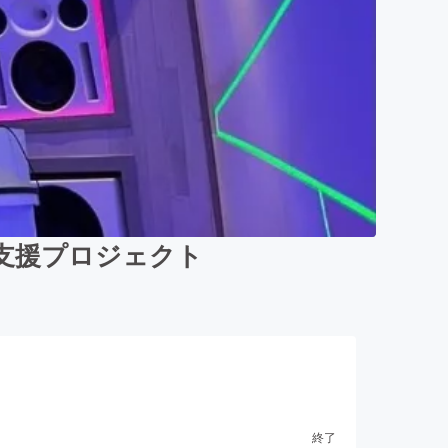
支援プロジェクト
終了