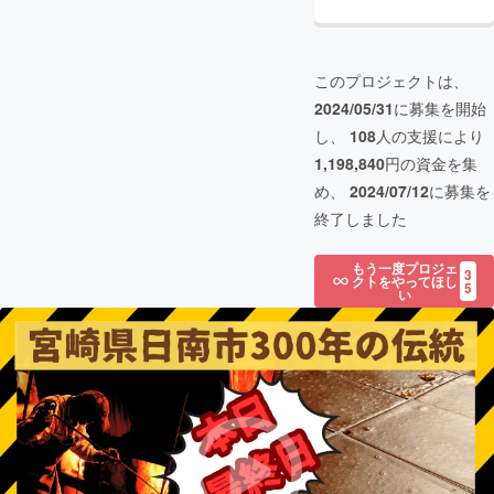
このプロジェクトは、
2024/05/31
に募集を開始
し、
108
人の支援により
1,198,840
円の資金を集
め、
2024/07/12
に募集を
終了しました
もう一度プロジェ
3
クトをやってほし
5
い