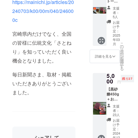
トー
https://mainichi.jp/articles/20
ショコ
支援
240703/k00/00m/040/24600
ラ＆黒
者：
砂糖
5人
0c
450g】
お届
※人気の
け予
ため、
定：
宮崎県内だけでなく、全国
10セッ
2025
年03
ト限定
の皆様に伝統文化「さとね
こ
月
で再追
の
リ
加しま
り」を知っていただく良い
タ
ー
した！
ン
詳細を見る
を
機会となりました。
元オー
選
択
ストラ
す
る
リアの
毎日新聞さま、取材・掲載
5,0
パティ
残り27
シエ
00
円
いただきありがとうござい
で、日
【黒砂
南市に
ました。
糖450g
移住・
＋お礼
開業し
の手
たクラ
支援
紙】 例
フト
者：
年、オ
チョコ
23人
ンライ
レート
お届
ン販売
ショッ
け予
ゼロ
プのtiny
定：
で、日
2024
kitchen
シェアして
年12