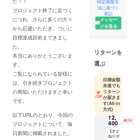
た！！
り」を県内
特定商取引
法に基づく
唯一の伝統
プロジェクト終了に近づく
表記
製法で行っ
につれ、さらに多くの方々
メッセー
ています。
ジを送る
から応援いただき、ついに
先祖から口
伝で受け継
目標達成目前まできまし
いできた貴
た。
重な伝統文
リターンを
本当にありがとうございま
化を守って
選ぶ
いくため、
す。
地域一体と
ご覧になられている皆様に
なった製糖
目標金額
は、引き続きプロジェクト
を継続して
未達でも
いきたいと
リターン
の周知いただけますと幸い
が届きま
思っていま
です。
す
(All-in
す。
方式)
以下URLのとおり、今回の
12,
残り5
400
プロジェクトについて、毎
円
【さと
日新聞に掲載されました。
ねりガ