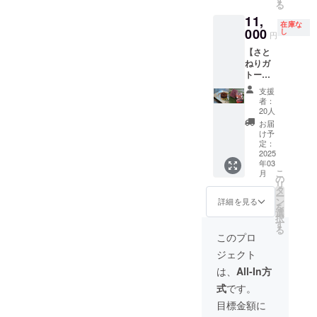
行うこ
る
アのパ
ショコ
ない伝
とか
11,
ティシ
ラをお
統の黒
ら、国
在庫な
エで、
000
届けし
し
砂糖も
内黒糖
円
日南市
ます。
お届け
生産量
【さと
に移
日南特
しま
のう
ねりガ
住・開
産のキ
す。 黒
ち、わ
トー
業した
ンカン
砂糖
ずか
ショコ
クラフ
を添え
は、製
0.07％
支援
ラ＆黒
トチョ
て。 ※
造工程
者：
程しか
砂糖
コレー
ケーキ
20人
のほと
つくる
450g】
ト
上の
んどを
お届
ことが
元オー
ショッ
「チョ
け予
丹精込
できな
ストラ
プのtiny
定：
コレー
めた手
い希少
リアの
2025
kitchen
トリー
作業で
品で
年03
パティ
MIYAZA
フ」は
行うこ
す。 ・
こ
月
シエ
KI特製
の
付きま
とか
日程：
リ
で、日
の黒砂
タ
せん。
ら、国
2024年
ー
南市に
糖を
ン
セット
詳細を見る
内黒糖
12月7日
を
移住・
使った
選
とし
生産量
(土) 午
択
開業し
ガトー
す
て、例
のう
前10時
る
たクラ
ショコ
年オン
このプロ
ち、わ
から2時
フト
ラをお
ライン
ずか
間程度
ジェクト
チョコ
届けし
販売ゼ
0.07％
の予定
レート
ます。
ロで、
は、
All-In方
程しか
・場
ショッ
日南特
日南市
つくる
所：宮
式
です。
プのtiny
産のキ
内と宮
ことが
崎県日
kitchen
ンカン
崎市内
目標金額に
できな
南市 ・
MIYAZA
を添え
の一部
い希少