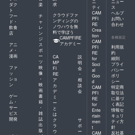
ニ
ニュー
黒砂糖
に記載
量：約
ダク
楽
求
ティ
ス
・原材
してお
450g
ト
料：さ
CAM
ヘルプ
りま
クラウドファ
フー
チ
とうき
す。) ・
PFI
お問い
ンディングの
ド・
ャ
び(宮崎
保存方
RE
合わせ
ノウハウを無
県産) ・
飲食
レ
法：直
Crea
賞味期
料で学ぼう
射日光
店
ン
tion
限：製
や高温
各種規定
CAMPFIRE
ジ
CAM
造後１
多湿を
アカデミー
アニ
ス
年(お届
利用規
避けて
PFI
メ・
ポ
けする
くださ
約
RE
漫画
ー
製品の
い(夏季
CA
説
細則
for
ラベル
は冷蔵
ツ
MP
明
プライ
Soci
に記載
庫に入
ファ
映
FI
会
バシー
al
してお
れてく
ッ
像
RE
・
りま
ポリ
Goo
ださ
ショ
・
ア
相
す。) ・
い。)。
シー
d
ン
映
保存方
カ
談
・数
特定商
CAM
法：直
画
量：1点
デ
会
取引法
PFI
射日光
・内容
ゲー
書
ミ
に基づ
RE
や高温
量：約
ム・
籍
ー
く表記
多湿を
for
450g
サー
・
と
避けて
情報セ
Ente
ビス
雑
くださ
は
キュリ
rtain
い(夏季
開発
誌
ク
サ
ティ方
men
は冷蔵
出
ラ
ポ
針
t
庫に入
版
ウ
ー
反社基
CAM
れてく