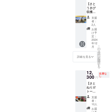
待し、
サイ
い。 ・
【さと
実際の
ズ：
サイ
うきび
製造過
20cm×
ズ：
収穫体
程に触
11cm程
20cm×
験＆黒
れるこ
度の釜
支援
11cm程
砂糖
とがで
の木の
者：
度の釜
450g】
きる体
板に1名
2人
の木の
高さ３
験会を
ずつ記
お届
板に1名
mにも
行いま
載
け予
ずつ記
なるさ
す。そ
定：
載 〇黒
とうき
2024
の場で
砂糖 ・
年12
びの収
しか食
名称：
こ
月
穫体験
べられ
の
宮崎県
リ
会を行
ない出
タ
産黒砂
ー
いま
来立て
ン
詳細を見る
糖 ・原
を
す。そ
ホカホ
選
材料：
択
の場で
カの黒
す
さとう
る
しか食
砂糖を
きび(宮
12,
べられ
味わう
在庫な
崎県産)
ないと
300
ことが
し
円
・賞味
れたて
できま
期限：
【さと
のさと
す(まか
製造後
ねりガ
うきび
ないも
１年(お
トー
を食べ
あるか
届けす
ショコ
られる
もしれ
支援
る製品
ラ＆黒
ほか、
ませ
者：
のラベ
砂糖
しぼり
ん。)！
10人
ルに記
450g】
たてフ
セット
お届
載して
※人気の
レッ
け予