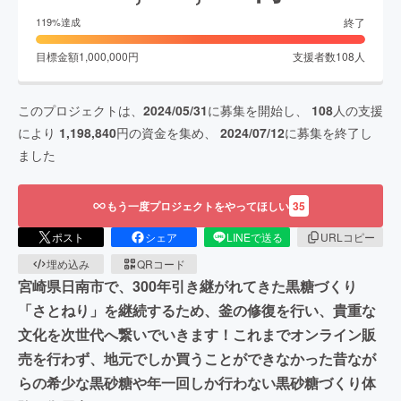
終了
119
%達成
目標金額
1,000,000
円
支援者数
108
人
このプロジェクトは、
2024/05/31
に募集を開始し、
108
人の支援
により
1,198,840
円の資金を集め、
2024/07/12
に募集を終了し
ました
もう一度プロジェクトをやってほしい
35
ポスト
シェア
LINEで送る
URLコピー
埋め込み
QRコード
宮崎県日南市で、300年引き継がれてきた黒糖づくり
「さとねり」を継続するため、釜の修復を行い、貴重な
文化を次世代へ繋いでいきます！これまでオンライン販
売を行わず、地元でしか買うことができなかった昔なが
らの希少な黒砂糖や年一回しか行わない黒砂糖づくり体