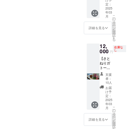
とし
おりま
ため、
シュな
定：
て、例
す。) ・
10セッ
2025
「さと
年オン
保存方
年03
ト限定
うきび
ライン
こ
法：直
月
で再追
ジュー
の
販売ゼ
リ
射日光
加しま
ス」を
タ
ロで、
ー
や高温
した！
飲むこ
ン
日南市
詳細を見る
を
多湿を
元オー
ともで
選
内と宮
択
避けて
ストラ
きます
す
崎市内
る
くださ
リアの
(まかな
の一部
い(夏季
12,
パティ
いもあ
でしか
在庫な
は冷蔵
シエ
000
るかも
し
販売さ
円
庫に入
で、日
しれま
れてい
れてく
【さと
南市に
せ
ない伝
ださ
ねりガ
移住・
ん。)！
統の黒
い。)。
トー
開業し
セット
砂糖も
・数
ショコ
たクラ
とし
その場
支援
量：1点
ラ＆黒
フト
て、例
でお渡
者：
・内容
砂糖
チョコ
年オン
10人
ししま
量：約
450g】
レート
ライン
す。 黒
お届
450g
※人気の
ショッ
販売ゼ
け予
砂糖
ため、
プのtiny
定：
ロで、
は、製
10セッ
2025
kitchen
日南市
造工程
年03
ト限定
MIYAZA
内と宮
のほと
こ
月
で追加
KI特製
の
崎市内
んどを
リ
しまし
の黒砂
タ
の一部
丹精込
ー
た！ 元
糖を
ン
でしか
詳細を見る
めた手
を
オース
使った
選
販売さ
作業で
択
トラリ
ガトー
す
れてい