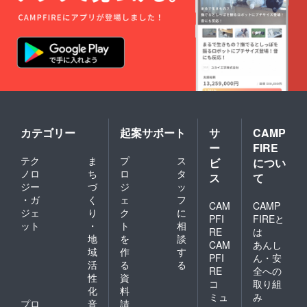
とうき
保存方
県産) ・
び(宮崎
法：冷
賞味期
県産黒
蔵庫で
限：製
砂糖) ・
保管し
造後１
賞味期
てくだ
年(お届
限：お
さい。
けする
届けす
・数
製品の
る製品
量：1点
ラベル
のラベ
・内容
に記載
ルに記
量：
してお
載して
190g 〇
りま
おりま
黒砂糖
す。) ・
カテゴリー
起案サポート
サ
CAMP
す。 ・
・名
保存方
ー
FIRE
保存方
称：宮
法：直
法：冷
テク
ま
プ
ス
崎県産
ビ
につい
射日光
蔵庫で
黒砂糖
ノロ
ち
ロ
タ
や高温
ス
て
保管し
・原材
多湿を
ジー
づ
ジ
ッ
てくだ
料：さ
避けて
・ガ
く
ェ
フ
さい。
とうき
CAM
CAMP
くださ
ジェ
り
ク
に
・数
び(宮崎
い(夏季
PFI
FIREと
ット
・
ト
相
量：1点
県産) ・
は冷蔵
RE
は
・内容
賞味期
地
を
談
庫に入
CAM
あんし
量：
限：製
れてく
域
作
す
PFI
ん・安
190g 〇
造後１
ださ
活
る
る
黒砂糖
RE
全への
年(お届
い。)。
性
資
・名
けする
・数
コ
取り組
化
料
称：宮
製品の
量：1点
ミュ
み
崎県産
プロ
音
請
ラベル
・内容