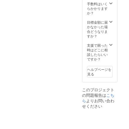
糖 ・原
ロで、
す。 黒
手数料はいく
ことが
場など
材料：
日南市
砂糖
らかかります
できな
詳細情
さとう
内と宮
は、製
か？
い希少
報を
きび(宮
崎市内
造工程
品で
メール
崎県産)
の一部
のほと
目標金額に届
す。 ・
にてご
・賞味
でしか
んどを
かなかった場
数量：1
案内し
期限：
販売さ
丹精込
合どうなりま
セット
ます。
製造後
れてい
めた手
すか？
〇さと
※セット
１年(お
ない伝
作業で
ねりガ
の黒砂
届けす
統の黒
行うこ
支援で困った
トー
糖につ
る製品
砂糖も
とか
時はどこに相
ショコ
いて(体
のラベ
お届け
ら、国
談したらいい
ラ ・名
験会の
ルに記
しま
内黒糖
ですか？
称：ガ
後日、
載して
す。 黒
生産量
トー
お送り
おりま
砂糖
のう
ショコ
しま
ヘルプページを
す。) ・
は、製
ち、わ
ラ ・原
す。) ・
見る
保存方
造工程
ずか
材料：
名称：
法：直
のほと
0.07％
カカオ
宮崎県
射日光
んどを
程しか
豆、粗
産黒砂
や高温
このプロジェクト
丹精込
つくる
糖、バ
糖 ・原
多湿を
の問題報告は
めた手
こち
ことが
ター、
材料：
避けて
作業で
できな
ら
よりお問い合わ
卵、金
さとう
くださ
行うこ
い希少
柑、さ
せください
きび(宮
い(夏季
とか
品で
とうき
崎県産)
は冷蔵
ら、国
す。 ・
び(宮崎
・賞味
庫に入
内黒糖
数量：1
県産黒
期限：
れてく
生産量
セット
砂糖) ・
製造後
ださ
のう
〇さと
賞味期
１年(お