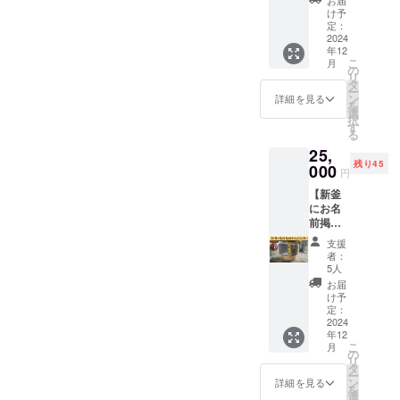
載して
のう
中に農
行うこ
ショコ
け予
おりま
ち、わ
薬散布
とか
定：
ラ ・名
す。) ・
ずか
を行わ
2024
ら、国
称：ガ
保存方
0.07％
年12
ずに育
内黒糖
トー
法：直
程しか
こ
月
てたさ
生産量
の
ショコ
射日光
つくる
リ
とうき
のう
タ
ラ ・原
や高温
ことが
ー
びで
ち、わ
ン
材料：
詳細を見る
多湿を
できな
を
す。か
ずか
選
カカオ
避けて
い希少
択
じって
0.07％
す
豆、粗
くださ
品で
る
自然の
程しか
糖、バ
い(夏季
す。 ・
25,
甘みを
つくる
ター、
は冷蔵
数量：1
残り45
味わう
000
ことが
卵、金
庫に入
円
セット
ことが
できな
柑、さ
れてく
〇さと
【新釜
できま
い希少
とうき
ださ
ねりガ
にお名
す。 春
品で
び(宮崎
い。)。
トー
前掲
に土に
す。 ご
県産黒
・数
ショコ
載！新
植えつ
支援に
砂糖) ・
量：1点
支援
ラ ・名
釜で初
けて育
対する
賞味期
者：
・内容
称：ガ
めてつ
てるこ
お礼の
5人
限：お
量：約
トー
くる黒
ともで
手紙も
届けす
お届
450g
ショコ
砂糖
きま
お送り
け予
る製品
ラ ・原
450g
す。沖
定：
しま
のラベ
材料：
セッ
2024
縄方面
す。 ・
ルに記
カカオ
年12
ト】 新
のサト
名称：
載して
豆、粗
こ
月
調する
ウキビ
の
宮崎県
おりま
糖、バ
リ
釜に、
と違
タ
産黒砂
す。 ・
ター、
ー
支援者
い、あ
ン
糖 ・原
詳細を見る
保存方
卵、金
を
様のお
る程度
選
材料：
法：冷