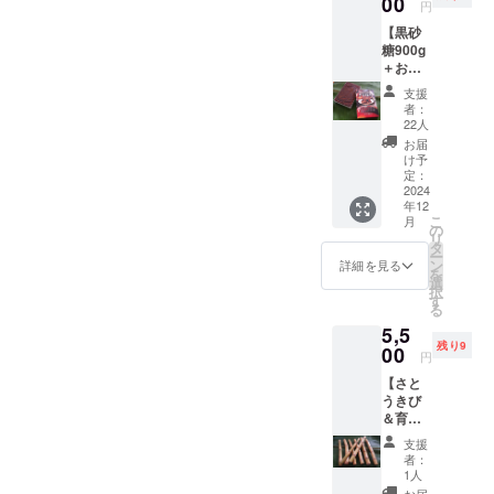
00
ことが
販売ゼ
円
プのtiny
できな
ロで、
【黒砂
kitchen
い希少
日南市
糖900g
MIYAZA
品で
内と宮
＋お礼
KI特製
す。 ご
崎市内
の手
の黒砂
支援に
の一部
支援
紙】 例
糖を
対する
でしか
者：
年、オ
使った
お礼の
22人
販売さ
ンライ
ガトー
手紙も
れてい
お届
ン販売
ショコ
お送り
け予
ない伝
ゼロ
ラをお
定：
しま
統の黒
で、日
2024
届けし
す。 ・
砂糖も
年12
南市内
ます。
名称：
お届け
こ
月
と宮崎
日南特
の
宮崎県
しま
リ
市内の
産のキ
タ
産黒砂
す。 黒
ー
一部で
ンカン
ン
糖 ・原
詳細を見る
砂糖
を
しか販
を添え
選
材料：
は、製
択
売され
て。 ※
す
さとう
造工程
る
ていな
ケーキ
きび(宮
のほと
5,5
い伝統
上の
崎県産)
んどを
残り9
の黒砂
00
「チョ
・賞味
丹精込
円
糖で
コレー
期限：
めた手
【さと
す。 製
トリー
製造後
作業で
うきび
造工程
フ」は
１年(お
行うこ
＆育て
のほと
付きま
届けす
とか
方マ
んどを
せん。
る製品
ら、国
支援
ニュア
丹精込
〇さと
のラベ
者：
内黒糖
ル】 栽
めた手
ねりガ
1人
ルに記
生産量
培期間
作業で
トー
お届