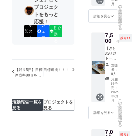
南市内
MIYAZA
こ
月
と宮崎
KI特製
の
プロジェク
リ
市内の
の黒砂
タ
ー
トをもっと
一部で
糖を
ン
詳細を見る
を
しか販
使った
選
応援！
LIN
択
ポ
シ
売され
ガトー
す
Eで
る
ていな
ショコ
ス
ェ
送
7,5
い伝統
ラをお
ト
ア
残り11
の黒砂
00
届けし
る
円
糖で
ます。
【さと
す。 製
日南特
ねりガ
造工程
産のキ
トー
のほと
ンカン
ショコ
んどを
を添え
支援
ラ】 元
丹精込
て。 ※
者：
【残り5日】目標
目標達成！！！
オース
めた手
ケーキ
9人
達成率80％を突
トラリ
作業で
上の
お届
破しました！！
アのパ
行うこ
「チョ
け予
ティシ
とか
定：
コレー
エで、
2025
ら、国
トリー
年03
日南市
内黒糖
フ」は
こ
月
活動報告一覧を
プロジェクトを
に移
生産量
の
付きま
リ
住・開
のう
見る
見る
タ
せん。
ー
業した
ち、わ
ン
セット
詳細を見る
を
クラフ
ずか
選
とし
択
トチョ
0.07％
す
て、例
る
コレー
程しか
年オン
7,0
ト
つくる
ライン
残り3
ショッ