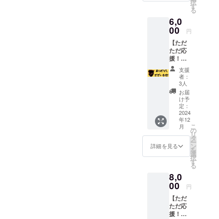
柑、さ
択
名前
寒さに
す
さとう
蔵庫で
とうき
る
（ニッ
強いと
きび(宮
保管し
び(宮崎
6,0
クネー
思いま
崎県産)
てくだ
県産黒
ム）を
00
す。 育
・賞味
さい。
円
砂糖) ・
刻み込
て方マ
期限：
・数
賞味期
【ただ
みま
ニュア
製造後
量：1点
限：お
ただ応
す。釜
ルは、
１年(お
・内容
届けす
援！】
は大切
PDF
届けす
量：
る製品
伝統の
に末永
データ
る製品
190g
支援
のラベ
さとね
く使い
をメー
のラベ
者：
ルに記
りを継
続けま
ルでお
3人
ルに記
載して
続する
す。
送りし
載して
お届
おりま
ため、
セット
ます。
け予
おりま
す。 ・
「ただ
とし
定：
・数
す。) ・
保存方
ただ支
2024
て、例
量：1点
保存方
法：冷
年12
援した
年オン
・内容
法：直
こ
蔵庫で
月
い！」
ライン
の
量：約
射日光
リ
保管し
という
販売ゼ
タ
1kg(6～
や高温
ー
てくだ
方向け
ロで、
ン
8本程
詳細を見る
多湿を
を
さい。
に、心
日南市
選
度)
避けて
択
・数
を込め
内と宮
す
くださ
る
量：1点
てお礼
崎市内
い(夏季
・内容
8,0
の手紙
の一部
は冷蔵
量：
をお送
00
でしか
庫に入
円
190g 〇
りしま
販売さ
れてく
黒砂糖
【ただ
す。い
れてい
ださ
・名
ただ応
ただい
ない伝
い。)。
称：宮
援！！
た支援
統の黒
・数