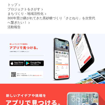
い。)。
ち、わ
ねりガ
限：お
届けす
・数
トップ
>
ずか
トー
届けす
る製品
量：1点
プロジェクトをさがす
>
0.07％
ショコ
る製品
のラベ
・内容
まちづくり・地域活性化
>
程しか
ラ ・名
のラベ
ルに記
量：約
つくる
300年受け継がれてきた黒砂糖づくり「さとねり」を次世代
称：ガ
ルに記
載して
450g
ことが
トー
載して
へ繋ぎたい！
>
おりま
できな
ショコ
おりま
す。) ・
活動報告
い希少
ラ ・原
す。 ・
保存方
品で
材料：
保存方
法：直
す。 ・
カカオ
法：冷
射日光
数量：1
豆、粗
蔵庫で
や高温
セット
糖、バ
保管し
多湿を
〇さと
ター、
てくだ
避けて
ねりガ
卵、金
さい。
くださ
トー
柑、さ
・数
い(夏季
ショコ
とうき
量：1点
は冷蔵
ラ ・名
び(宮崎
・内容
庫に入
称：ガ
県産黒
量：
れてく
トー
砂糖) ・
190g 〇
ださ
ショコ
賞味期
黒砂糖
い。)。
ラ ・原
限：お
・名
・数
材料：
届けす
称：宮
量：1点
カカオ
る製品
崎県産
・内容
豆、粗
のラベ
黒砂糖
量：約
糖、バ
ルに記
・原材
450g
ター、
載して
料：さ
卵、金
おりま
とうき
柑、さ
す。 ・
び(宮崎