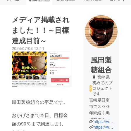
メディア掲載され
ました！！～目標
達成目前～
2024/07/08 13:11
風田製
糖組合
宮崎県
初めてのプ
ロジェクト
です
宮崎県日南
風田製糖組合の平島です。
市で３００
年間続く黒
おかげさまで本日、目標金
砂糖づくり
https://www.instagram.com/kazeta_seitoukumiai/
額の90％まで到達しまし
「さとね
https://www.nichinan.tv/pdf/satoneri.pdf