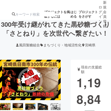
新
ロ
規
グ
会
プロジェクトを掲
はじ
プロジェクト
/
載するには
める
をさがす
イ
員
ン
登
300年受け継がれてきた黒砂糖づくり
録
「さとねり」を次世代へ繋ぎたい！
人気のプロ
注目のリ
注目の新着プロ
募集終了が近いプ
もうすぐ公開
風田製糖組合
まちづくり・地域活性化
宮崎県
ジェクト
ターン
ジェクト
ロジェクト
されます
アート・写真
音楽
現在の支援総
額
1,19
テクノロジー・ガジェット
ゲーム・サ
8,84
映像・映画
書籍・雑誌
ビジネス・起業
チャレンジ