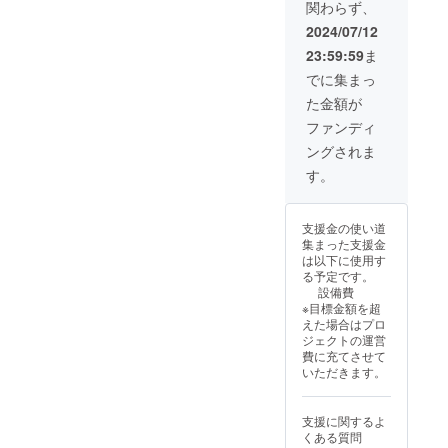
支援者
関わらず、
KI特製
て。 ※
でしか
品で
様の交
の黒砂
ケーキ
販売さ
2024/07/12
す。 ・
通費や
糖を
上の
れてい
日程：
滞在費
23:59:59
ま
使った
「チョ
ない伝
2024年
は各自
ガトー
コレー
統の黒
でに集まっ
12月1日
でご負
ショコ
トリー
砂糖も
(日) 午
担くだ
た金額が
ラをお
フ」は
お届け
前10時
さい。
届けし
付きま
しま
ファンディ
から2時
・クラ
ます。
せん。
す。 黒
間程度
ウド
ングされま
日南特
セット
砂糖
の予定
ファン
産のキ
とし
は、製
す。
・場
ディン
ンカン
て、例
造工程
所：宮
グ終了
を添え
年オン
のほと
崎県日
後、会
て。 ※
ライン
んどを
南市 ・
場など
支援金の使い道
ケーキ
販売ゼ
丹精込
支援者
詳細情
集まった支援金
上の
ロで、
めた手
様の交
報を
は以下に使用す
「チョ
日南市
作業で
通費や
メール
る予定です。
コレー
内と宮
行うこ
滞在費
にてご
設備費
トリー
崎市内
とか
は各自
案内し
※目標金額を超
フ」は
の一部
ら、国
でご負
ます。
えた場合はプロ
付きま
でしか
内黒糖
担くだ
※セット
ジェクトの運営
せん。
販売さ
生産量
さい。
の黒砂
費に充てさせて
セット
れてい
のう
・クラ
糖につ
いただきます。
とし
ない伝
ち、わ
ウド
いて ・
て、例
統の黒
ずか
ファン
名称：
年オン
砂糖も
0.07％
ディン
宮崎県
支援に関するよ
ライン
お届け
程しか
グ終了
産黒砂
くある質問
販売ゼ
しま
つくる
後、会