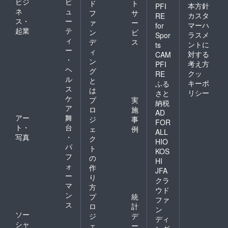
ビジ
ビ
ド
ト
ださ
本方針
PFI
ネ
ュ
フ
サ
い。)。
カスタ
RE
ス・
ー
・数
ァ
ー
マーハ
for
量：1点
起業
テ
ン
ビ
ラスメ
Spor
・内容
ィ
デ
ス
ントに
ts
量：約
ー
ィ
450g
対する
CAM
・
ン
考え方
PFI
ヘ
グ
クッ
RE
ル
と
キーポ
ふる
ス
は
リシー
さと
ケ
プ
実
納税
ア
ロ
施
AD
アー
舞
ジ
事
FOR
ト・
台
ェ
例
ALL
写真
・
ク
HIO
パ
ト
KOS
フ
の
HI
ォ
作
JFA
ー
り
クラ
マ
方
ウド
ン
プ
統
ファ
ス
ロ
計
ン
ソー
ジ
デ
ディ
シャ
ェ
ー