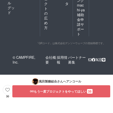
ング
ル
ク
タ
mac
グッ
ト
hi-ya
ド
の
補助
広
金申
め
請サ
方
ポー
ト
「QRコード」は株式会社デンソーウェーブの登録商標です。
© CAMPFIRE,
会社概
採用情
パートナー
Inc.
要
報
募集
風田製糖組合
さんへアンコール
もう一度プロジェクトをやってほしい
35
30