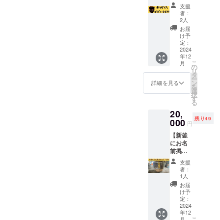
崎県産
】 伝統
金はす
砂糖も
量：1点
支援
黒砂糖
のさと
べて釜
お届け
者：
・内容
・原材
ねりを
や施設
しま
2人
量：約
料：さ
継続す
の修復
す。 皆
お届
900g
とうき
るた
に活用
様のお
け予
び(宮崎
め、
し、次
定：
名前を
県産) ・
「ただ
2024
世代へ
刻んだ
賞味期
年12
ただ支
伝統文
釜でつ
こ
月
限：製
援した
化を引
の
くる初
リ
造後１
い！！
き継い
タ
めての
ー
年(お届
」とい
でいき
ン
黒砂糖
詳細を見る
を
けする
う方向
ます。
選
となり
択
製品の
けに、
す
ます！
る
ラベル
心を込
黒砂糖
に記載
20,
めてお
は、製
してお
残り49
礼の手
000
造工程
円
りま
紙をお
のほと
す。) ・
【新釜
送りし
んどを
保存方
にお名
ます。
丹精込
法：直
前掲
いただ
めた手
射日光
載！】
いた支
作業で
支援
や高温
新調す
援金は
行うこ
者：
多湿を
る釜
すべて
1人
とか
避けて
に、支
釜や施
ら、国
お届
くださ
援者様
設の修
け予
内黒糖
い(夏季
のお名
復に活
定：
生産量
は冷蔵
前
2024
用し、
のう
年12
庫に入
（ニッ
次世代
ち、わ
こ
月