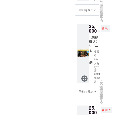
れてく
クネー
へ伝統
の
ずか
リ
ださ
ム）を
文化を
タ
0.07％
ー
い。)。
刻み込
引き継
ン
詳細を見る
程しか
を
・数
みま
いでい
選
つくる
択
量：1点
す。釜
きま
す
ことが
る
・内容
は大切
す。
できな
25,
量：約
に末永
い希少
残り7
450g
く使い
000
品で
円
続けま
す。 〇
【黒砂
す。 ・
お名前
糖づく
掲載方
掲載 ・
り「さ
法：文
掲載方
とね
字の
法：文
支援
り」体
み、ロ
者：
字の
験＆黒
ゴ／バ
3人
み、ロ
砂糖
ナーの
お届
ゴ／バ
450g】
掲載は
け予
ナーの
12月初
不可 ・
定：
掲載は
めに年
2024
支援
不可 ・
年12
一回だ
時、必
支援
こ
月
け行う
ず備考
の
時、必
リ
300年の
欄に希
タ
ず備考
ー
伝統黒
望され
ン
詳細を見る
欄に希
を
砂糖づ
るお名
選
望され
択
くり
前をご
す
るお名
る
「さと
記入く
前をご
25,
ねり」
ださ
記入く
残り18
にご招
000
い。 ・
円
ださ