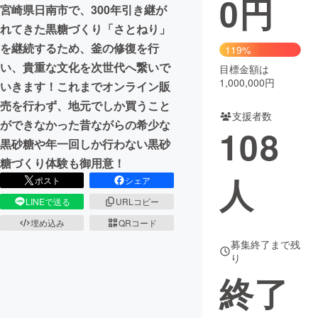
0
円
宮崎県日南市で、300年引き継が
まちづくり・地域活性化
れてきた黒糖づくり「さとねり」
を継続するため、釜の修復を行
119%
い、貴重な文化を次世代へ繋いで
目標金額は
CAMPFIRE for Social Good
CAMPFIRE Creation
1,000,000円
いきます！これまでオンライン販
CAMPFIREふるさと納税
machi-ya
コミュニティ
売を行わず、地元でしか買うこと
支援者数
ができなかった昔ながらの希少な
108
黒砂糖や年一回しか行わない黒砂
糖づくり体験も御用意！
人
ポスト
シェア
LINEで送る
URLコピー
埋め込み
QRコード
募集終了まで残
り
終了