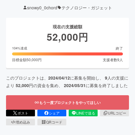
snowy0_0chord
テクノロジー・ガジェット
現在の支援総額
52,000
円
終了
104
%達成
目標金額
50,000
円
支援者数
9
人
このプロジェクトは、
2024/04/12
に募集を開始し、
9
人の支援に
より
52,000
円の資金を集め、
2024/05/31
に募集を終了しました
もう一度プロジェクトをやってほしい
ポスト
シェア
LINEで送る
URLコピー
埋め込み
QRコード