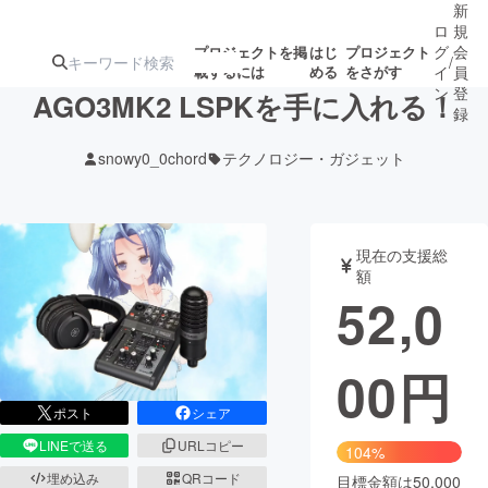
新
ロ
規
グ
会
プロジェクトを掲
はじ
プロジェクト
/
載するには
める
をさがす
イ
員
ン
登
AGO3MK2 LSPKを手に入れる！
録
snowy0_0chord
テクノロジー・ガジェット
人気のプロ
注目のリ
注目の新着プロ
募集終了が近いプ
もうすぐ公開
ジェクト
ターン
ジェクト
ロジェクト
されます
現在の支援総
額
アート・写真
音楽
52,0
テクノロジー・ガジェット
ゲーム・サ
00
円
映像・映画
書籍・雑誌
ポスト
シェア
LINEで送る
URLコピー
104%
ビジネス・起業
チャレンジ
埋め込み
QRコード
目標金額は50,000