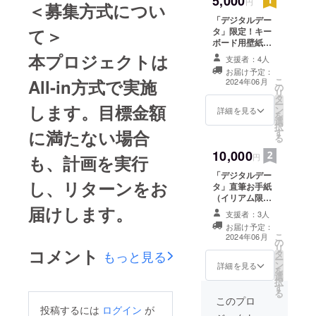
5,000
円
＜募集方式につい
「デジタルデー
て＞
タ」限定！キー
ボード用壁紙＆
スマホ用壁紙 ※
本プロジェクトは
支援者：4人
メールにて配布
お届け予定：
こ
All-in方式で実施
2024年06月
の
リ
タ
ー
します。目標金額
ン
詳細を見る
を
選
択
す
に満たない場合
る
10,000
円
も、計画を実行
「デジタルデー
し、リターンをお
タ」直筆お手紙
（イリアム限定
届けします。
イベント特典フ
支援者：3人
レッシュフルー
お届け予定：
ツ便箋1枚分） ※
こ
2024年06月
の
メールにて配布
リ
コメント
タ
もっと見る
ー
ン
詳細を見る
を
選
択
す
る
このプロ
投稿するには
ログイン
が