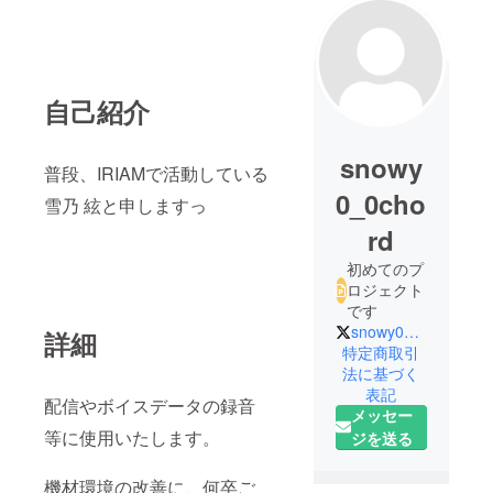
自己紹介
snowy
普段、IRIAMで活動している
0_0cho
雪乃 絃と申しますっ
rd
初めてのプ
ロジェクト
です
snowy0_0chord
詳細
特定商取引
法に基づく
表記
配信やボイスデータの録音
メッセー
等に使用いたします。
ジを送る
機材環境の改善に、何卒ご