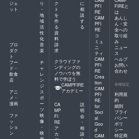
ジェ
り
ク
に
PFI
FIREと
ット
・
ト
相
RE
は
地
を
談
CAM
あんし
域
作
す
PFI
ん・安
活
る
る
RE
全への
性
資
コ
取り組
化
料
ミュ
み
プロ
音
請
ニ
ニュー
ダク
楽
求
ティ
ス
ト
CAM
ヘルプ
クラウドファ
フー
チ
PFI
お問い
ンディングの
ド・
ャ
RE
合わせ
ノウハウを無
飲食
レ
Crea
料で学ぼう
店
ン
tion
各種規定
CAMPFIRE
ジ
CAM
アカデミー
アニ
ス
利用規
PFI
メ・
ポ
約
RE
漫画
ー
CA
説
細則
for
ツ
MP
明
プライ
Soci
ファ
映
FI
会
バシー
al
ッ
像
RE
・
ポリ
Goo
ショ
・
ア
相
シー
d
ン
映
カ
談
特定商
CAM
画