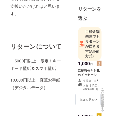
支援いただければと思いま
リターンを
す。
選ぶ
目標金額
未達でも
リターン
リターンについて
が届きま
す
(All-in
方式)
5000円以上 限定！キー
1,000
円
ボード壁紙＆スマホ壁紙
活動報告とお礼
のメッセージ
10,000円以上 直筆お手紙
支援者：2人
お届け予定：
（デジタルデータ）
こ
2024年06月
の
リ
タ
ー
ン
詳細を見る
を
選
択
す
る