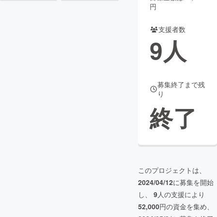
円
まちづくり・地域活性化
支援者数
9
人
CAMPFIRE for Social Good
CAMPFIRE Creation
CAMPFIREふるさと納税
machi-ya
コミュニティ
募集終了まで残
り
終了
このプロジェクトは、
2024/04/12
に募集を開始
し、
9
人の支援により
52,000
円の資金を集め、