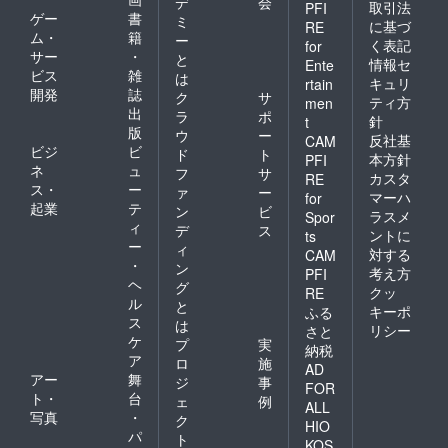
デ
会
取引法
PFI
ゲー
書
ミ
に基づ
RE
ム・
籍
ー
く表記
for
サー
・
と
情報セ
Ente
ビス
雑
は
キュリ
rtain
開発
誌
ク
サ
ティ方
men
出
ラ
ポ
針
t
版
ウ
ー
反社基
CAM
ビジ
ビ
ド
ト
本方針
PFI
ネ
ュ
フ
サ
カスタ
RE
ス・
ー
ァ
ー
マーハ
for
起業
テ
ン
ビ
ラスメ
Spor
ィ
デ
ス
ントに
ts
ー
ィ
対する
CAM
・
ン
考え方
PFI
ヘ
グ
クッ
RE
ル
と
キーポ
ふる
ス
は
リシー
さと
ケ
プ
実
納税
ア
ロ
施
AD
アー
舞
ジ
事
FOR
ト・
台
ェ
例
ALL
写真
・
ク
HIO
パ
ト
KOS