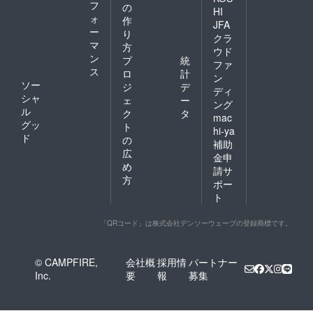
フ
の
HI
ォ
作
JFA
ー
り
クラ
マ
方
ウド
ン
プ
統
ファ
ス
ロ
計
ン
ソー
ジ
デ
ディ
シャ
ェ
ー
ング
ル
ク
タ
mac
グッ
ト
hi-ya
ド
の
補助
広
金申
め
請サ
方
ポー
ト
「QRコード」は株式会社デンソーウェーブの登録商標です。
© CAMPFIRE,
会社概
採用情
パートナー
Inc.
要
報
募集