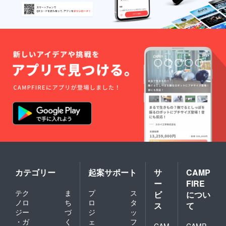
カテゴリー
起案サポート
サ
CAMP
ー
FIRE
テク
ま
プ
ス
ビ
につい
ノロ
ち
ロ
タ
ス
て
ジー
づ
ジ
ッ
・ガ
く
ェ
フ
CAM
CAMP