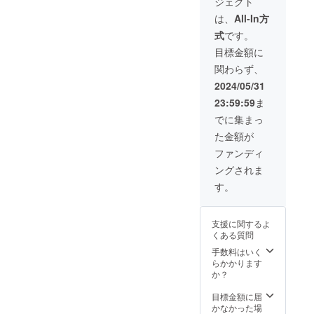
ジェクト
は、
All-In方
式
です。
目標金額に
関わらず、
2024/05/31
23:59:59
ま
でに集まっ
た金額が
ファンディ
ングされま
す。
支援に関するよ
くある質問
手数料はいく
らかかります
か？
目標金額に届
かなかった場