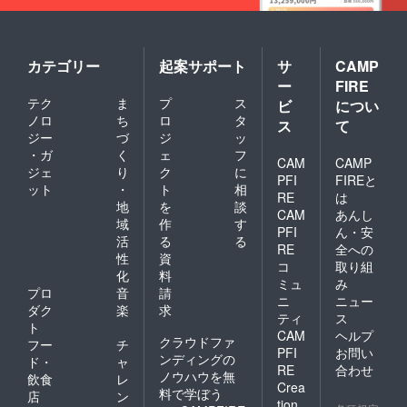
カテゴリー
起案サポート
サ
CAMP
ー
FIRE
テク
ま
プ
ス
ビ
につい
ノロ
ち
ロ
タ
ス
て
ジー
づ
ジ
ッ
・ガ
く
ェ
フ
CAM
CAMP
ジェ
り
ク
に
PFI
FIREと
ット
・
ト
相
RE
は
地
を
談
CAM
あんし
域
作
す
PFI
ん・安
活
る
る
RE
全への
性
資
コ
取り組
化
料
ミュ
み
プロ
音
請
ニ
ニュー
ダク
楽
求
ティ
ス
ト
CAM
ヘルプ
クラウドファ
フー
チ
PFI
お問い
ンディングの
ド・
ャ
RE
合わせ
ノウハウを無
飲食
レ
Crea
料で学ぼう
店
ン
tion