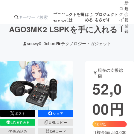
新
ロ
規
グ
会
プロジェクトを掲
はじ
プロジェクト
/
載するには
める
をさがす
イ
員
ン
登
AGO3MK2 LSPKを手に入れる！
録
snowy0_0chord
テクノロジー・ガジェット
人気のプロ
注目のリ
注目の新着プロ
募集終了が近いプ
もうすぐ公開
ジェクト
ターン
ジェクト
ロジェクト
されます
現在の支援総
額
アート・写真
音楽
52,0
テクノロジー・ガジェット
ゲーム・サ
00
円
映像・映画
書籍・雑誌
ポスト
シェア
LINEで送る
URLコピー
104%
ビジネス・起業
チャレンジ
埋め込み
QRコード
目標金額は50,000