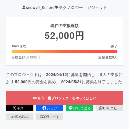
snowy0_0chord
テクノロジー・ガジェット
現在の支援総額
52,000
円
終了
104
%達成
目標金額
50,000
円
支援者数
9
人
このプロジェクトは、
2024/04/12
に募集を開始し、
9
人の支援に
より
52,000
円の資金を集め、
2024/05/31
に募集を終了しました
もう一度プロジェクトをやってほしい
ポスト
シェア
LINEで送る
URLコピー
埋め込み
QRコード