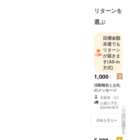
リターンを
選ぶ
目標金額
未達でも
リターン
が届きま
す
(All-in
方式)
1,000
円
活動報告とお礼
のメッセージ
支援者：2人
お届け予定：
こ
2024年06月
の
リ
タ
ー
ン
詳細を見る
を
選
択
す
る