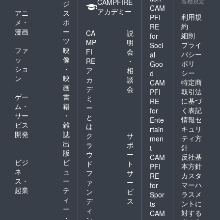
各種規定
CAMPFIRE
ジ
CAM
アカデミー
アニ
ス
利用規
PFI
メ・
ポ
約
RE
漫画
ー
CA
説
細則
for
ツ
MP
明
プライ
Soci
ファ
映
FI
会
バシー
al
ッ
像
RE
・
ポリ
Goo
ショ
・
ア
相
シー
d
ン
映
カ
談
特定商
CAM
画
デ
会
取引法
PFI
ゲー
書
ミ
に基づ
RE
ム・
籍
ー
く表記
for
サー
・
と
情報セ
Ente
ビス
雑
は
キュリ
rtain
開発
誌
ク
サ
ティ方
men
出
ラ
ポ
針
t
版
ウ
ー
反社基
CAM
ビジ
ビ
ド
ト
本方針
PFI
ネ
ュ
フ
サ
カスタ
RE
ス・
ー
ァ
ー
マーハ
for
起業
テ
ン
ビ
ラスメ
Spor
ィ
デ
ス
ントに
ts
ー
ィ
対する
CAM
・
ン