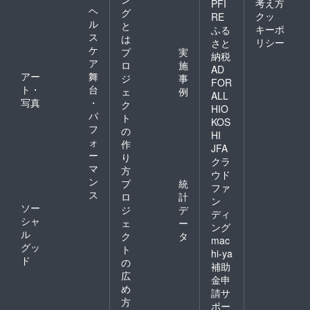
考え方
PFI
ヘ
グ
クッ
RE
ル
と
キーポ
ふる
ス
は
リシー
さと
ケ
プ
実
納税
ア
ロ
施
AD
アー
舞
ジ
事
FOR
ト・
台
ェ
例
ALL
写真
・
ク
HIO
パ
ト
KOS
フ
の
HI
ォ
作
JFA
ー
り
クラ
マ
方
ウド
ン
プ
統
ファ
ス
ロ
計
ン
ソー
ジ
デ
ディ
シャ
ェ
ー
ング
ル
ク
タ
mac
グッ
ト
hi-ya
ド
の
補助
広
金申
め
請サ
方
ポー