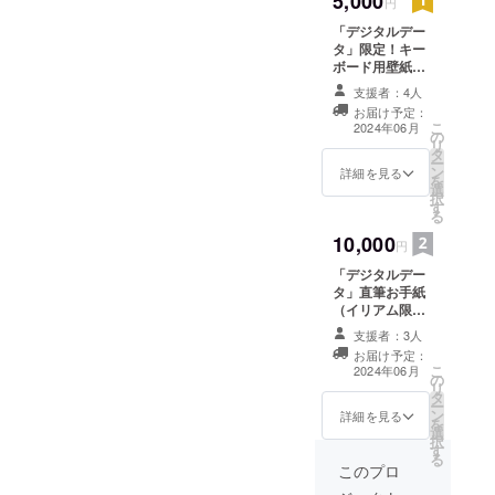
5,000
円
「デジタルデー
タ」限定！キー
ボード用壁紙＆
スマホ用壁紙 ※
支援者：4人
メールにて配布
お届け予定：
こ
2024年06月
の
リ
タ
ー
ン
詳細を見る
を
選
択
す
る
10,000
円
「デジタルデー
タ」直筆お手紙
（イリアム限定
イベント特典フ
支援者：3人
レッシュフルー
お届け予定：
ツ便箋1枚分） ※
こ
2024年06月
の
メールにて配布
リ
タ
ー
ン
詳細を見る
を
選
択
す
る
このプロ