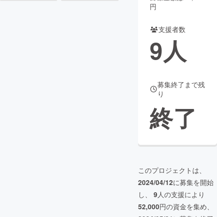
円
まちづくり・地域活性化
支援者数
9
人
CAMPFIRE for Social Good
CAMPFIRE Creation
CAMPFIREふるさと納税
machi-ya
コミュニティ
募集終了まで残
り
終了
このプロジェクトは、
2024/04/12
に募集を開始
し、
9
人の支援により
52,000
円の資金を集め、