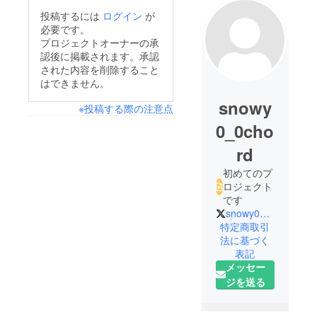
投稿するには
ログイン
が
必要です。
プロジェクトオーナーの承
認後に掲載されます。承認
された内容を削除すること
はできません。
snowy
※投稿する際の注意点
0_0cho
rd
初めてのプ
ロジェクト
です
snowy0_0chord
特定商取引
法に基づく
表記
メッセー
ジを送る