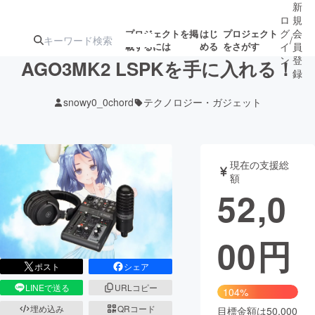
新
ロ
規
グ
会
プロジェクトを掲
はじ
プロジェクト
/
載するには
める
をさがす
イ
員
ン
登
AGO3MK2 LSPKを手に入れる！
録
snowy0_0chord
テクノロジー・ガジェット
人気のプロ
注目のリ
注目の新着プロ
募集終了が近いプ
もうすぐ公開
ジェクト
ターン
ジェクト
ロジェクト
されます
現在の支援総
額
アート・写真
音楽
52,0
テクノロジー・ガジェット
ゲーム・サ
00
円
映像・映画
書籍・雑誌
ポスト
シェア
LINEで送る
URLコピー
104%
ビジネス・起業
チャレンジ
埋め込み
QRコード
目標金額は50,000