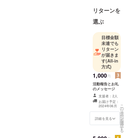
リターンを
選ぶ
目標金額
未達でも
リターン
が届きま
す
(All-in
方式)
1,000
円
活動報告とお礼
のメッセージ
支援者：2人
お届け予定：
こ
2024年06月
の
リ
タ
ー
ン
詳細を見る
を
選
択
す
る