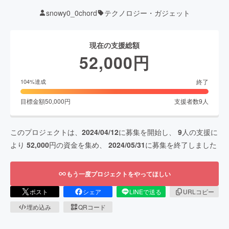
snowy0_0chord
テクノロジー・ガジェット
現在の支援総額
52,000
円
終了
104
%達成
目標金額
50,000
円
支援者数
9
人
このプロジェクトは、
2024/04/12
に募集を開始し、
9
人の支援に
より
52,000
円の資金を集め、
2024/05/31
に募集を終了しました
もう一度プロジェクトをやってほしい
ポスト
シェア
LINEで送る
URLコピー
埋め込み
QRコード