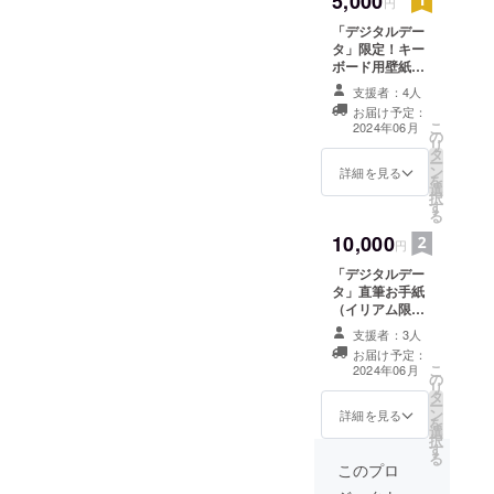
5,000
円
「デジタルデー
タ」限定！キー
ボード用壁紙＆
スマホ用壁紙 ※
支援者：4人
メールにて配布
お届け予定：
こ
2024年06月
の
リ
タ
ー
ン
詳細を見る
を
選
択
す
る
10,000
円
「デジタルデー
タ」直筆お手紙
（イリアム限定
イベント特典フ
支援者：3人
レッシュフルー
お届け予定：
ツ便箋1枚分） ※
こ
2024年06月
の
メールにて配布
リ
タ
ー
ン
詳細を見る
を
選
択
す
る
このプロ