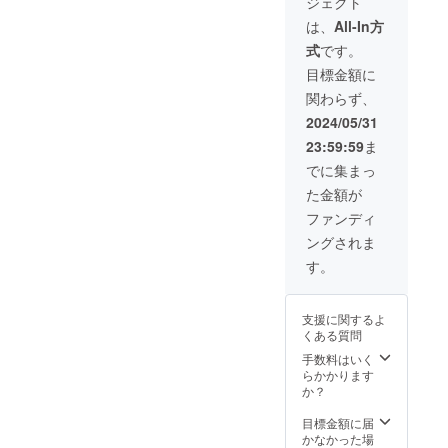
ジェクト
は、
All-In方
式
です。
目標金額に
関わらず、
2024/05/31
23:59:59
ま
でに集まっ
た金額が
ファンディ
ングされま
す。
支援に関するよ
くある質問
手数料はいく
らかかります
か？
目標金額に届
かなかった場