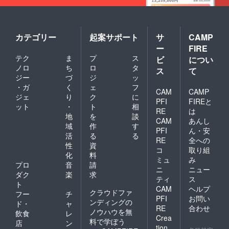
カテゴリー
起案サポート
サ
CAMP
ー
FIRE
テク
ま
プ
ス
ビ
につい
ノロ
ち
ロ
タ
ス
て
ジー
づ
ジ
ッ
・ガ
く
ェ
フ
CAM
CAMP
ジェ
り
ク
に
PFI
FIREと
ット
・
ト
相
RE
は
地
を
談
CAM
あんし
域
作
す
PFI
ん・安
活
る
る
RE
全への
性
資
コ
取り組
化
料
ミュ
み
プロ
音
請
ニ
ニュー
ダク
楽
求
ティ
ス
ト
CAM
ヘルプ
クラウドファ
フー
チ
PFI
お問い
ンディングの
ド・
ャ
RE
合わせ
ノウハウを無
飲食
レ
Crea
料で学ぼう
店
ン
tion