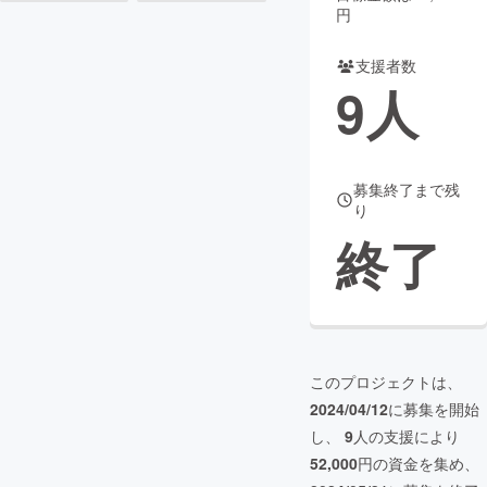
円
まちづくり・地域活性化
支援者数
9
人
CAMPFIRE for Social Good
CAMPFIRE Creation
CAMPFIREふるさと納税
machi-ya
コミュニティ
募集終了まで残
り
終了
このプロジェクトは、
2024/04/12
に募集を開始
し、
9
人の支援により
52,000
円の資金を集め、