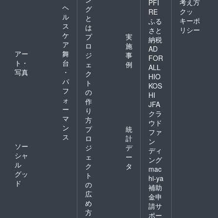
考え方
PFI
ヘ
グ
クッ
RE
ル
と
キーポ
ふる
ス
は
リシー
さと
ケ
プ
実
納税
ア
ロ
施
AD
アー
舞
ジ
事
FOR
ト・
台
ェ
例
ALL
写真
・
ク
HIO
パ
ト
KOS
フ
の
HI
ォ
作
JFA
ー
り
クラ
マ
方
ウド
ン
プ
統
ファ
ス
ロ
計
ン
ソー
ジ
デ
ディ
シャ
ェ
ー
ング
ル
ク
タ
mac
グッ
ト
hi-ya
ド
の
補助
広
金申
め
請サ
方
ポー