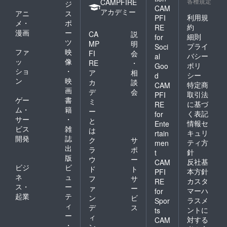
各種規定
CAMPFIRE
ジ
CAM
アカデミー
アニ
ス
利用規
PFI
メ・
ポ
約
RE
漫画
ー
CA
説
細則
for
ツ
MP
明
プライ
Soci
ファ
映
FI
会
バシー
al
ッ
像
RE
・
ポリ
Goo
ショ
・
ア
相
シー
d
ン
映
カ
談
特定商
CAM
画
デ
会
取引法
PFI
ゲー
書
ミ
に基づ
RE
ム・
籍
ー
く表記
for
サー
・
と
情報セ
Ente
ビス
雑
は
キュリ
rtain
開発
誌
ク
サ
ティ方
men
出
ラ
ポ
針
t
版
ウ
ー
反社基
CAM
ビジ
ビ
ド
ト
本方針
PFI
ネ
ュ
フ
サ
カスタ
RE
ス・
ー
ァ
ー
マーハ
for
起業
テ
ン
ビ
ラスメ
Spor
ィ
デ
ス
ントに
ts
ー
ィ
対する
CAM
・
ン