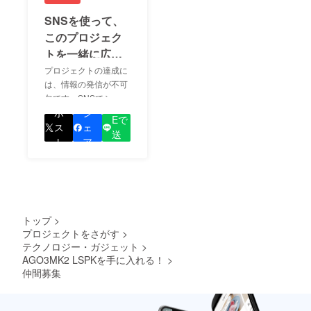
SNSを使って、
このプロジェク
トを一緒に広め
ましょう！
プロジェクトの達成に
は、情報の発信が不可
欠です。SNSでシェア
LIN
をして、あなたが応援
ポ
シ
Eで
しているプロジェクト
ス
ェ
送
の良さを知ってもらい
ト
ア
る
ましょう！
トップ
>
プロジェクトをさがす
>
テクノロジー・ガジェット
>
AGO3MK2 LSPKを手に入れる！
>
仲間募集