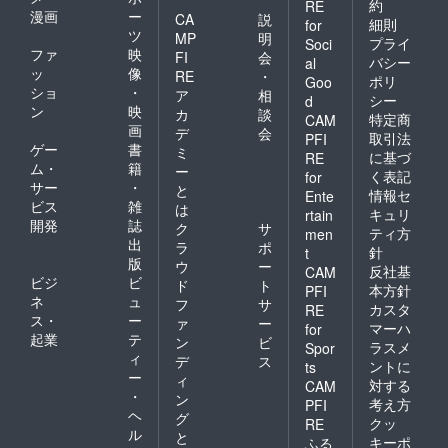
約
RE
漫画
ー
CA
説
細則
for
ツ
MP
明
プライ
Soci
ファ
映
FI
会
バシー
al
ッ
像
RE
・
ポリ
Goo
ショ
・
ア
相
シー
d
ン
映
カ
談
特定商
CAM
画
デ
会
取引法
PFI
ゲー
書
ミ
に基づ
RE
ム・
籍
ー
く表記
for
サー
・
と
情報セ
Ente
ビス
雑
は
キュリ
rtain
開発
誌
ク
サ
ティ方
men
出
ラ
ポ
針
t
版
ウ
ー
反社基
CAM
ビジ
ビ
ド
ト
本方針
PFI
ネ
ュ
フ
サ
カスタ
RE
ス・
ー
ァ
ー
マーハ
for
起業
テ
ン
ビ
ラスメ
Spor
ィ
デ
ス
ントに
ts
ー
ィ
対する
CAM
・
ン
考え方
PFI
ヘ
グ
クッ
RE
ル
と
キーポ
ふる