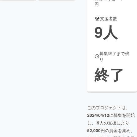
円
まちづくり・地域活性化
支援者数
9
人
CAMPFIRE for Social Good
CAMPFIRE Creation
CAMPFIREふるさと納税
machi-ya
コミュニティ
募集終了まで残
り
終了
このプロジェクトは、
2024/04/12
に募集を開始
し、
9
人の支援により
52,000
円の資金を集め、