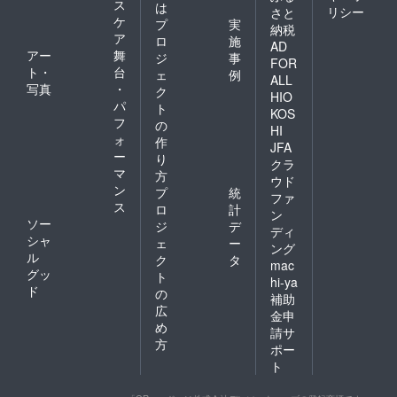
ス
は
リシー
さと
ケ
プ
実
納税
ア
ロ
施
AD
アー
舞
ジ
事
FOR
ト・
台
ェ
例
ALL
写真
・
ク
HIO
パ
ト
KOS
フ
の
HI
ォ
作
JFA
ー
り
クラ
マ
方
ウド
ン
プ
統
ファ
ス
ロ
計
ン
ソー
ジ
デ
ディ
シャ
ェ
ー
ング
ル
ク
タ
mac
グッ
ト
hi-ya
ド
の
補助
広
金申
め
請サ
方
ポー
ト