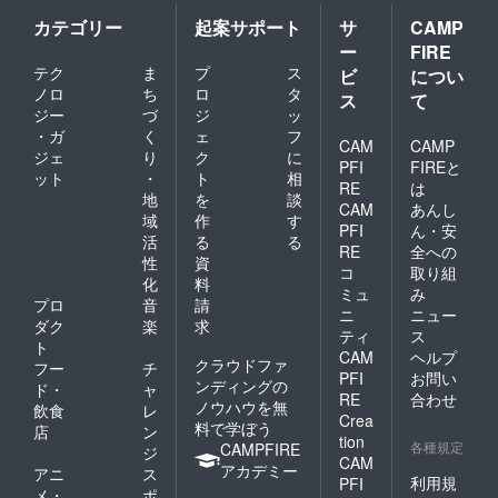
カテゴリー
起案サポート
サ
CAMP
ー
FIRE
テク
ま
プ
ス
ビ
につい
ノロ
ち
ロ
タ
ス
て
ジー
づ
ジ
ッ
・ガ
く
ェ
フ
CAM
CAMP
ジェ
り
ク
に
PFI
FIREと
ット
・
ト
相
RE
は
地
を
談
CAM
あんし
域
作
す
PFI
ん・安
活
る
る
RE
全への
性
資
コ
取り組
化
料
ミュ
み
プロ
音
請
ニ
ニュー
ダク
楽
求
ティ
ス
ト
CAM
ヘルプ
クラウドファ
フー
チ
PFI
お問い
ンディングの
ド・
ャ
RE
合わせ
ノウハウを無
飲食
レ
Crea
料で学ぼう
店
ン
tion
各種規定
CAMPFIRE
ジ
CAM
アカデミー
アニ
ス
利用規
PFI
メ・
ポ