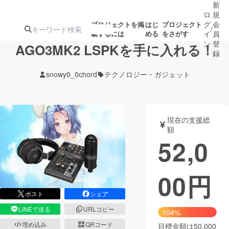
新
ロ
規
グ
会
プロジェクトを掲
はじ
プロジェクト
/
載するには
める
をさがす
イ
員
ン
登
AGO3MK2 LSPKを手に入れる！
録
snowy0_0chord
テクノロジー・ガジェット
人気のプロ
注目のリ
注目の新着プロ
募集終了が近いプ
もうすぐ公開
ジェクト
ターン
ジェクト
ロジェクト
されます
現在の支援総
額
アート・写真
音楽
52,0
テクノロジー・ガジェット
ゲーム・サ
00
円
映像・映画
書籍・雑誌
ポスト
シェア
LINEで送る
URLコピー
104%
ビジネス・起業
チャレンジ
埋め込み
QRコード
目標金額は50,000