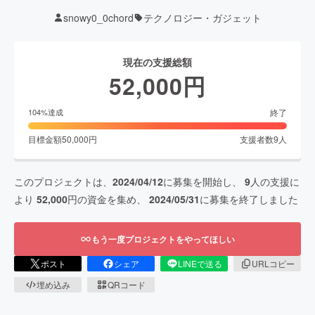
snowy0_0chord
テクノロジー・ガジェット
現在の支援総額
52,000
円
終了
104
%達成
目標金額
50,000
円
支援者数
9
人
このプロジェクトは、
2024/04/12
に募集を開始し、
9
人の支援に
より
52,000
円の資金を集め、
2024/05/31
に募集を終了しました
もう一度プロジェクトをやってほしい
ポスト
シェア
LINEで送る
URLコピー
埋め込み
QRコード