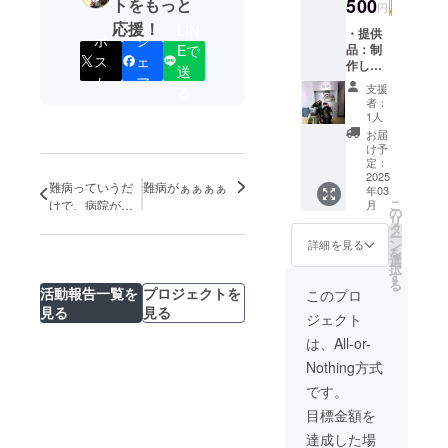
500
トをもっと
円
応援！
LIN
・提供
ポ
シ
品：制
Eで
ス
ェ
作した
送
著作本
ト
ア
支援
る
・内
者：
容：30
1人
ページ
お届
程度 是
け予
非読ん
定：
で欲し
2025
難病っていうだ
難病がぁぁぁぁ
年03
いで
こ
月
けで、病院が冷
す！ 難
の
リ
たくないです
病患者
タ
ー
の実
か？
ン
詳細を見る
を
態、難
選
択
病って
す
る
なんだ
活動報告一覧を
プロジェクトを
このプロ
ろう？
見る
見る
ジェクト
そんな
んなの
は、All-or-
が難病
Nothing方式
なの？
とわか
です。
りやす
目標金額を
く書き
たいと
達成した場