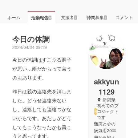
ホーム
支援者
仲間募集
コメント
活動報告
1
1
8
今日の体調
2024/04/24 09:19
今日の体調はすこぶる調子
が悪い…雨だからって言う
のもあります。
akkyun
1129
昨日は親の連絡先を消しま
新潟県
した。どうせ連絡来ない
初めてのプ
し、連絡しても連絡つかな
ロジェクト
です
いからです。あたしがどう
難病と心の
してもこうなったかも書こ
病気を20年
うと思ってます。
前から抱え