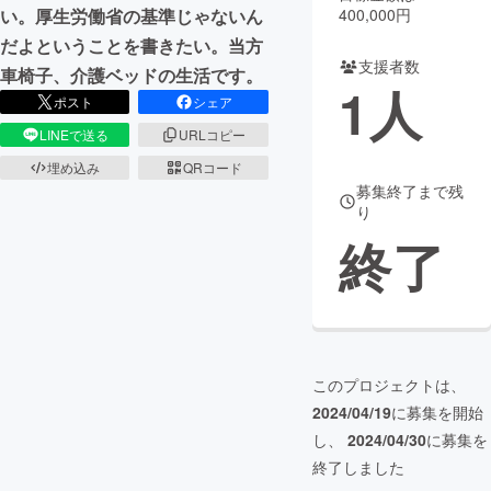
400,000円
い。厚生労働省の基準じゃないん
まちづくり・地域活性化
だよということを書きたい。当方
支援者数
車椅子、介護ベッドの生活です。
1
人
ポスト
シェア
CAMPFIRE for Social Good
CAMPFIRE Creation
LINEで送る
URLコピー
CAMPFIREふるさと納税
machi-ya
コミュニティ
埋め込み
QRコード
募集終了まで残
り
終了
このプロジェクトは、
2024/04/19
に募集を開始
し、
2024/04/30
に募集を
終了しました