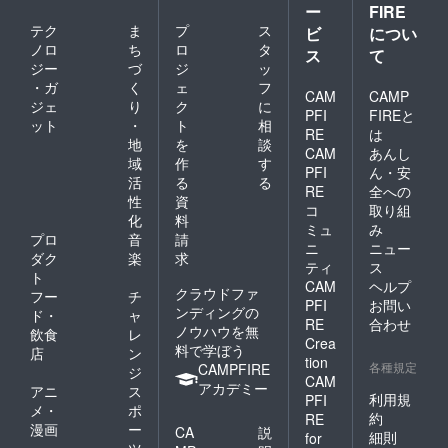
ー
FIRE
テク
ま
プ
ス
ビ
につい
ノロ
ち
ロ
タ
ス
て
ジー
づ
ジ
ッ
・ガ
く
ェ
フ
CAM
CAMP
ジェ
り
ク
に
PFI
FIREと
ット
・
ト
相
RE
は
地
を
談
CAM
あんし
域
作
す
PFI
ん・安
活
る
る
RE
全への
性
資
コ
取り組
化
料
ミュ
み
プロ
音
請
ニ
ニュー
ダク
楽
求
ティ
ス
ト
CAM
ヘルプ
クラウドファ
フー
チ
PFI
お問い
ンディングの
ド・
ャ
RE
合わせ
ノウハウを無
飲食
レ
Crea
料で学ぼう
店
ン
tion
各種規定
CAMPFIRE
ジ
CAM
アカデミー
アニ
ス
利用規
PFI
メ・
ポ
約
RE
漫画
ー
CA
説
細則
for
ツ