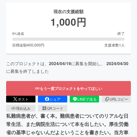
現在の支援総額
1,000
円
終了
0
%達成
目標金額
400,000
円
支援者数
1
人
このプロジェクトは、
2024/04/19
に募集を開始し、
2024/04/30
に募集を終了しました
もう一度プロジェクトをやってほしい
ポスト
シェア
LINEで送る
URLコピー
埋め込み
QRコード
私難病患者が、書く本。難病患者についてのリアルな日
常生活、また病院生活について本を出したい。厚生労働
省の基準じゃないんだよということを書きたい。当方車