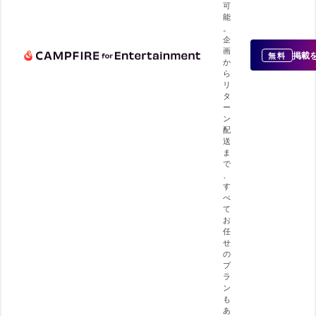
可
能
。
企
画
掲載
無料
か
ら
リ
タ
ー
ン
配
送
ま
で
、
す
べ
て
お
任
せ
の
プ
ラ
ン
も
あ