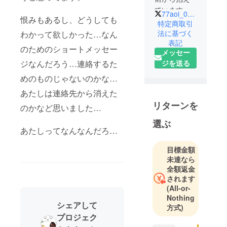
ています。
77aoi_04030421
恨みもあるし、どうしても
今は車椅子
特定商取引
と介護ベッ
法に基づく
わかって欲しかった…なん
表記
トで、過ご
のためのショートメッセー
メッセー
していま
ジを送る
ジなんだろう…連絡するた
す。
うちには猫
めのものじゃないのかな…
がいます🐱
あたしは連絡先から消えた
旦那と二人
リターンを
のかなど思いました…
暮しで、ち
いかわグッ
選ぶ
あたしってなんなんだろ…
ズを集める
のが好きで
目標金額
未達なら
全額返金
されます
(All-or-
Nothing
シェアして
方式)
プロジェク