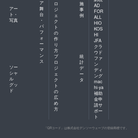
ア
ロ
施
AD
アー
舞
ジ
事
FOR
ト・
台
ェ
例
ALL
写真
・
ク
HIO
パ
ト
KOS
フ
の
HI
ォ
作
JFA
ー
り
クラ
マ
方
ウド
ン
プ
統
ファ
ス
ロ
計
ン
ソー
ジ
デ
ディ
シャ
ェ
ー
ング
ル
ク
タ
mac
グッ
ト
hi-ya
ド
の
補助
広
金申
め
請サ
方
ポー
ト
「QRコード」は株式会社デンソーウェーブの登録商標です。