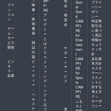
MP
明
プライ
Soci
ファ
映
FI
会
バシー
al
ッ
像
RE
・
ポリ
Goo
ショ
・
ア
相
シー
d
ン
映
カ
談
特定商
CAM
画
デ
会
取引法
PFI
ゲー
書
ミ
に基づ
RE
ム・
籍
ー
く表記
for
サー
・
と
情報セ
Ente
ビス
雑
は
キュリ
rtain
開発
誌
ク
サ
ティ方
men
出
ラ
ポ
針
t
版
ウ
ー
反社基
CAM
ビジ
ビ
ド
ト
本方針
PFI
ネ
ュ
フ
サ
カスタ
RE
ス・
ー
ァ
ー
マーハ
for
起業
テ
ン
ビ
ラスメ
Spor
ィ
デ
ス
ントに
ts
ー
ィ
対する
CAM
・
ン
考え方
PFI
ヘ
グ
クッ
RE
ル
と
キーポ
ふる
ス
は
リシー
さと
ケ
プ
実
納税