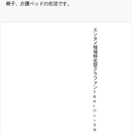
椅子、介護ベッドの生活です。
エ
ン
タ
メ
領
域
特
化
型
ク
ラ
フ
ァ
ン
手
数
料
0
円
か
ら
実
施