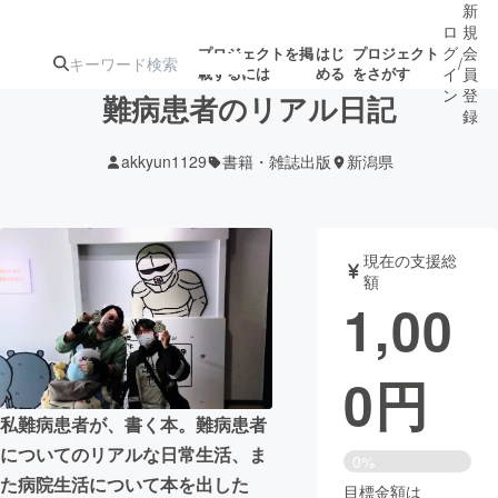
新
ロ
規
グ
会
プロジェクトを掲
はじ
プロジェクト
/
載するには
める
をさがす
イ
員
ン
登
難病患者のリアル日記
録
akkyun1129
書籍・雑誌出版
新潟県
人気のプロ
注目のリ
注目の新着プロ
募集終了が近いプ
もうすぐ公開
ジェクト
ターン
ジェクト
ロジェクト
されます
現在の支援総
額
アート・写真
音楽
1,00
テクノロジー・ガジェット
ゲーム・サ
0
円
映像・映画
書籍・雑誌
私難病患者が、書く本。難病患者
についてのリアルな日常生活、ま
0%
ビジネス・起業
チャレンジ
た病院生活について本を出した
目標金額は