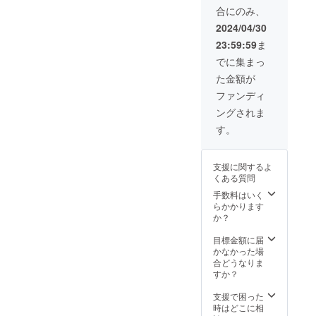
思いま
合にのみ、
す。
2024/04/30
23:59:59
ま
でに集まっ
た金額が
ファンディ
ングされま
す。
支援に関するよ
くある質問
手数料はいく
らかかります
か？
目標金額に届
かなかった場
合どうなりま
すか？
支援で困った
時はどこに相