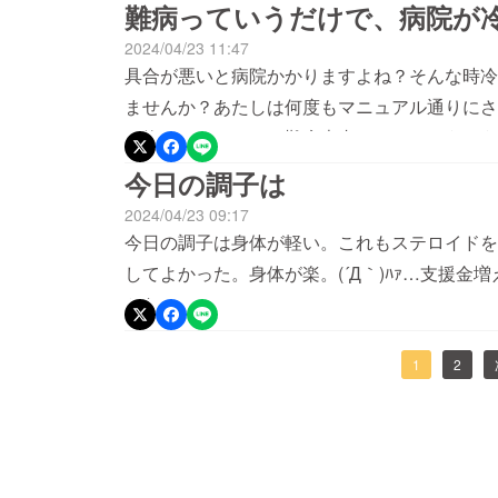
ためのショートメッセージなんだろう…連絡す
難病っていうだけで、病院が
先から消えたのかなど思いました…あたしって
2024/04/23 11:47
具合が悪いと病院かかりますよね？そんな時冷
ませんか？あたしは何度もマニュアル通りにさ
き飽きしています。難病患者はみんなそういう
うだけで、煙たがれて時には嫌がられ時には予
今日の調子は
かないのに何も指示してくれません…病院は変
2024/04/23 09:17
が変えないと誰も変わりゃしません。国が変わ
今日の調子は身体が軽い。これもステロイドを
設けたから、何も変わらない地域格差が起こっ
してよかった。身体が楽。(´Д｀)ﾊｧ…支援
せん。難病患者が困ってる？！じゃどうしたら
かなぁ…
なってます…新潟県だけじゃありません。ほか
かの県の人でも、自分が具合悪くなってから家
1
2
ケースもあり、たくさんの難病患者が家族も助
然としてしまいます。そんなリアルな日常が毎
なたは…