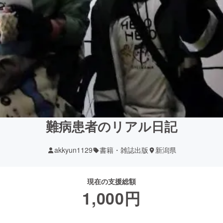
難病患者のリアル日記
akkyun1129
書籍・雑誌出版
新潟県
現在の支援総額
1,000
円