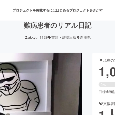
プロジェクトを掲載するには
はじめる
プロジェクトをさがす
難病患者のリアル日記
akkyun1129
書籍・雑誌出版
新潟県
注目のリターン
注目の新着プロジェクト
募集終了が近いプロジェクト
も
現在の
音楽
舞台・パフォーマンス
1,
ゲーム・サービス開発
フード・飲食店
0%
書籍・雑誌出版
アニメ・漫画
目標金額は4
支援者
チャレンジ
ビューティー・ヘルスケ
1