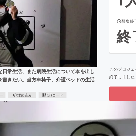
募集終
CAMPFIRE for Social Good
CAMPFIRE Creation
終
CAMPFIREふるさと納税
machi-ya
コミュニティ
このプロジェ
な日常生活、また病院生活について本を出し
終了しました
を書きたい。当方車椅子、介護ベッドの生活
ピー
埋め込み
QRコード