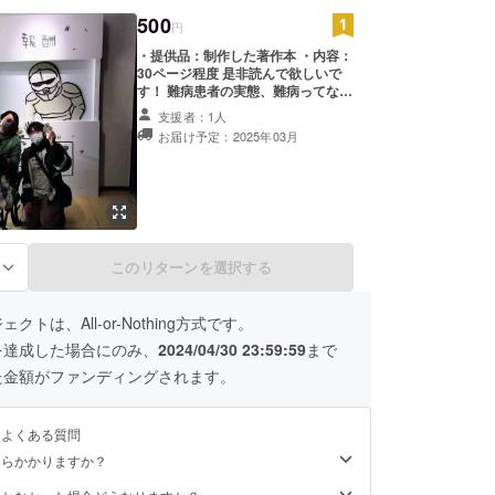
500
円
・提供品：制作した著作本 ・内容：
30ページ程度 是非読んで欲しいで
す！ 難病患者の実態、難病ってなん
だろう？そんなんなのが難病なの？
支援者：1人
とわかりやすく書きたいと思いま
お届け予定：2025年03月
す。
このリターンを選択する
る
クトは、All-or-Nothing方式です。
を達成した場合にのみ、
2024/04/30 23:59:59
まで
た金額がファンディングされます。
るよくある質問
くらかかりますか？