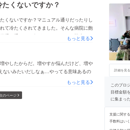
るためのものじゃないのかな…あたしは連絡
冷たくないですか？
なんなんだろ…
たくないですか？マニュアル通りだったりし
れて冷たくされてきました。そんな病院に飽
待遇を受けてる人がほとんどです…難病とい
もっと見る
約日まで待ってとか…具合悪い時は不安でし
わろうとしてくれません。だからあたしたち
れば何とかなると思います…国が基準なんか
増やしたからだ。増やすか悩んだけど、増や
てるんです。東京じゃ、こんなことありえま
詳細を見
金増えないみたいだしなぁ…やってる意味あるの
いいとか、ほかの先生でも対応出来るように
もっと見る
の県でも同じようなことか起こっていて、ほ
このプロジェ
目標金額
族が次から次へとダウンしていったという
次のページ
に集まっ
けたいけど自分の難病があるからとなって呆
回繰り返されてます。知らないですよね？あ
支援に関す
手数料はい