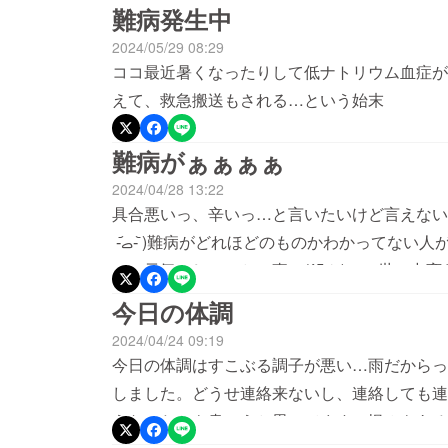
難病発生中
2024/05/29 08:29
ココ最近暑くなったりして低ナトリウム血症が発
えて、救急搬送もされる…という始末
難病がぁぁぁぁ
2024/04/28 13:22
具合悪いっ、辛いっ…と言いたいけど言えない…‎(;
-᷄ࡇ-᷅ )難病がどれほどのものかわかってない人が多くてこちらが辛いと言っても分からな
い、元気でしょ…との事…(´Д｀)ﾊｧ…世の
ないかな…もっといい世界に…
今日の体調
2024/04/24 09:19
今日の体調はすこぶる調子が悪い…雨だからっ
しました。どうせ連絡来ないし、連絡しても連
うなったかも書こうと思ってます。恨みもある