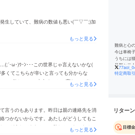
生していて、難病の数値も悪い(￣▽￣;)加
もっと見る
難病と心の
今は車椅
うちには猫
´･ω･)ｳｰﾝ･･･この世界じゃ言えないかな(
77aoi_0
特定商取
中変わって欲しいこの本出すことで変わってくれ
もっと見る
リターン
て言うのもあります。昨日は親の連絡先を消
絡つかないからです。あたしがどうしてもこ
し、どうしてもわかって欲しかった…なんの
目標
もっと見る