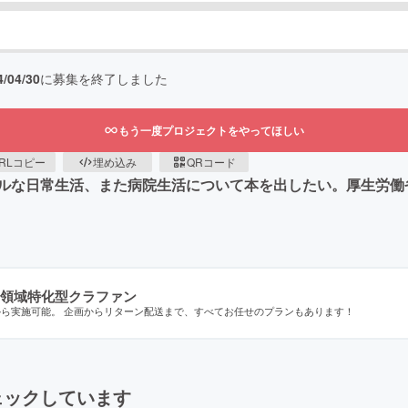
4/04/30
に募集を終了しました
もう一度プロジェクトをやってほしい
RLコピー
埋め込み
QRコード
ルな日常生活、また病院生活について本を出したい。厚生労働
領域特化型クラファン
から実施可能。 企画からリターン配送まで、すべてお任せのプランもあります！
ェックしています