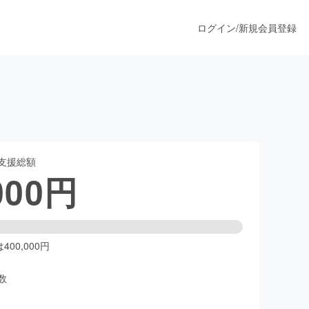
ログイン
/
新規会員登録
うすぐ公開されます
支援総額
プロダクト
000
円
ファッション
スポーツ
00,000円
数
ア
ソーシャルグッド
人