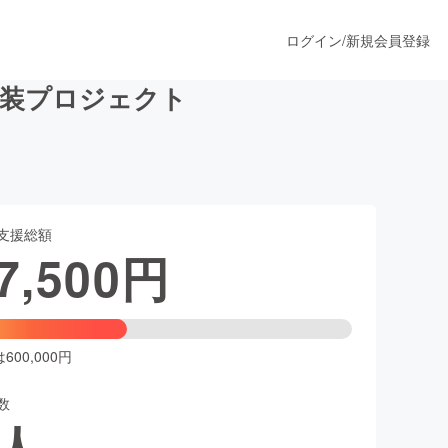
ログイン
/
新規会員登録
改装プロジェクト
うすぐ公開されます
支援総額
プロダクト
7,500
円
ファッション
スポーツ
00,000円
数
ア
ソーシャルグッド
人