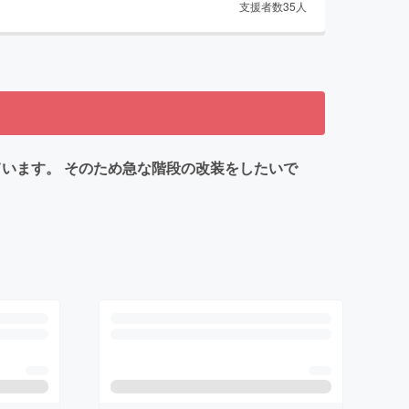
支援者数
35
人
ています。 そのため急な階段の改装をしたいで