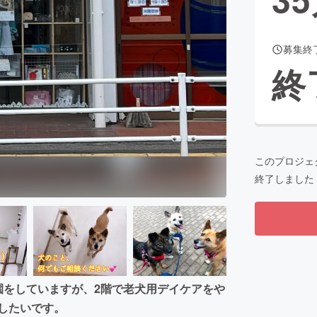
募集終
CAMPFIRE for Social Good
CAMPFIRE Creation
終
CAMPFIREふるさと納税
machi-ya
コミュニティ
このプロジェ
終了しました
園をしていますが、2階で老犬用デイケアをや
したいです。