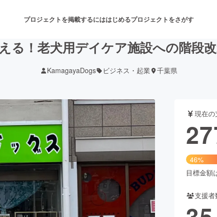
プロジェクトを掲載するには
はじめる
プロジェクトをさがす
える！老犬用デイケア施設への階段
KamagayaDogs
ビジネス・起業
千葉県
注目のリターン
注目の新着プロジェクト
募集終了が近いプロジェクト
も
現在の
音楽
舞台・パフォーマンス
27
ゲーム・サービス開発
フード・飲食店
46%
書籍・雑誌出版
アニメ・漫画
目標金額は6
支援者
チャレンジ
ビューティー・ヘルスケ
35