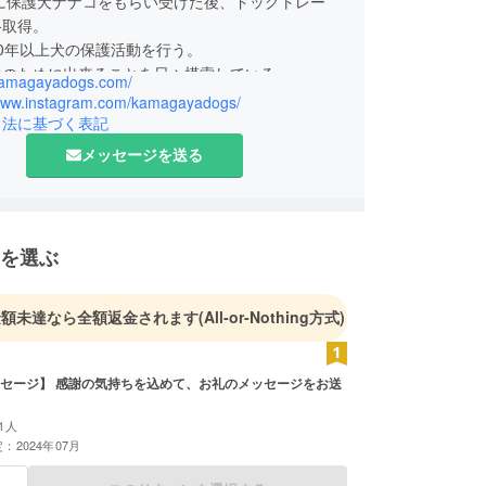
末に保護犬ナナコをもらい受けた後、ドッグトレー
格取得。
0年以上犬の保護活動を行う。
犬のために出来ることを日々模索している。
/kamagayadogs.com/
11月に千葉県鎌ケ谷市に鎌ケ谷ドッグスをオープン。
/www.instagram.com/kamagayadogs/
の居心地のいい空間を作るために模索している。
引法に基づく表記
メッセージを送る
を選ぶ
金額未達なら全額返金されます
(All-or-Nothing方式)
セージ】 感謝の気持ちを込めて、お礼のメッセージをお送
1人
：2024年07月