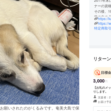
2011年
ナーの資
その後、1
世の中の
https:/
2022年
https:/
地域の犬
特定商取
リターン
目標
3,000
円
【お礼のメッ
りします。
支援者：2
お届け予定
お願いされたのがくるみです。奄美大島で保