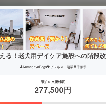
える！老犬用デイケア施設への階段
KamagayaDogs
ビジネス・起業
千葉県
現在の支援総額
277,500
円