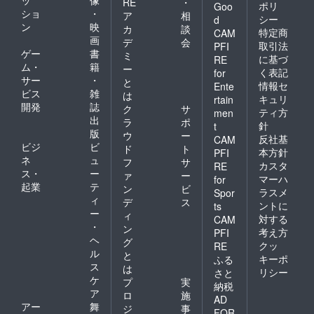
RE
・
ポリ
Goo
ショ
・
ア
相
シー
d
ン
映
カ
談
特定商
CAM
画
デ
会
取引法
PFI
ゲー
書
ミ
に基づ
RE
ム・
籍
ー
く表記
for
サー
・
と
情報セ
Ente
ビス
雑
は
キュリ
rtain
開発
誌
ク
サ
ティ方
men
出
ラ
ポ
針
t
版
ウ
ー
反社基
CAM
ビジ
ビ
ド
ト
本方針
PFI
ネ
ュ
フ
サ
カスタ
RE
ス・
ー
ァ
ー
マーハ
for
起業
テ
ン
ビ
ラスメ
Spor
ィ
デ
ス
ントに
ts
ー
ィ
対する
CAM
・
ン
考え方
PFI
ヘ
グ
クッ
RE
ル
と
キーポ
ふる
ス
は
リシー
さと
ケ
プ
実
納税
ア
ロ
施
AD
アー
舞
ジ
事
FOR