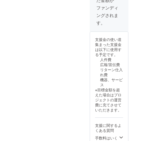
た金額が
ファンディ
ングされま
す。
支援金の使い道
集まった支援金
は以下に使用す
る予定です。
人件費
広報/宣伝費
リターン仕入
れ費
機器、サービ
ス
※目標金額を超
えた場合はプロ
ジェクトの運営
費に充てさせて
いただきます。
支援に関するよ
くある質問
手数料はいく