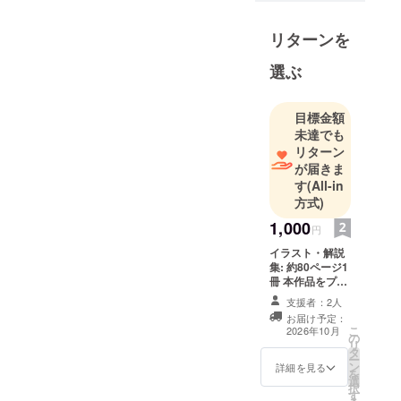
想像力を大
切にして、
リターンを
これまで電
子工作や木
選ぶ
工といった
クリエイ
目標金額
ティブな活
未達でも
動に取り組
リターン
んできまし
が届きま
た。特に
す
(All-in
方式)
「もしこう
だった
1,000
円
ら？」とい
イラスト・解説
うIFの世界を
集: 約80ページ1
描くことが
冊 本作品をプレ
イできるソフト
好きで、
支援者：2人
Disc(pc必須)
お届け予定：
ゲーム制作
こ
2026年10月
の
にその想像
リ
タ
ー
力やユーモ
ン
詳細を見る
を
アを活かし
選
択
す
て、プレイ