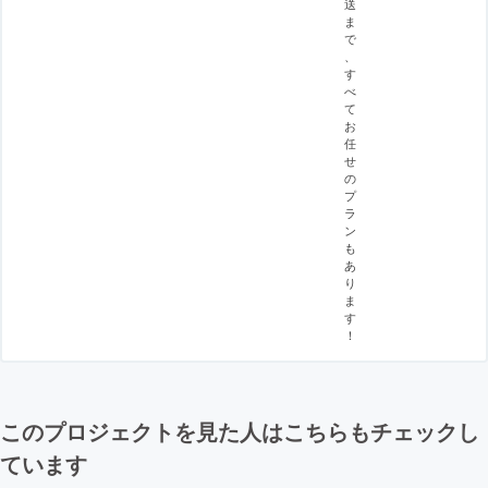
送
ま
で
、
す
べ
て
お
任
せ
の
プ
ラ
ン
も
あ
り
ま
す
！
このプロジェクトを見た人はこちらもチェックし
ています