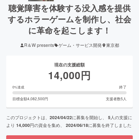
聴覚障害を体験する没入感を提供
するホラーゲームを制作し、社会
に革命を起こします！
R＆W presents
ゲーム・サービス開発
東京都
現在の支援総額
14,000
円
終了
0
%達成
目標金額
4,082,500
円
支援者数
5
人
このプロジェクトは、
2024/04/22
に募集を開始し、
5
人の支援に
より
14,000
円の資金を集め、
2024/06/18
に募集を終了しました