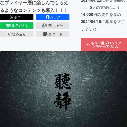
2024/04/22
に募集を開始
なプレイヤー層に楽しんでもらえ
し、
5
人の支援により
るようなコンテンツも導入！！！
14,000
円の資金を集め、
ポスト
シェア
2024/06/18
に募集を終了
LINEで送る
URLコピー
しました
埋め込み
QRコード
もう一度プロジェク
トをやってほしい