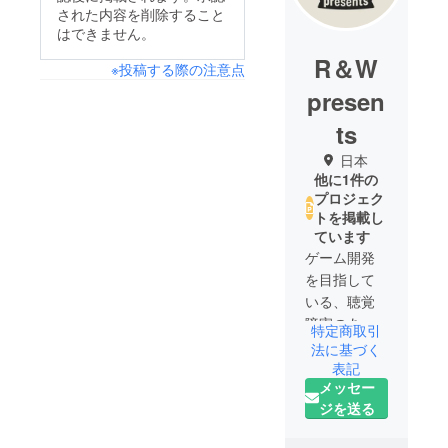
された内容を削除すること
はできません。
R＆W
※投稿する際の注意点
presen
ts
日本
他に1件の
プロジェク
トを掲載し
ています
ゲーム開発
を目指して
いる、聴覚
障害のある
特定商取引
大学生のK-
法に基づく
Ishidaです。
表記
メッセー
耳が聞こえ
ジを送る
にくい分、
他の感覚や