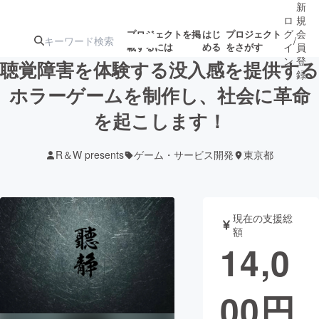
新
ロ
規
グ
会
プロジェクトを掲
はじ
プロジェクト
/
載するには
める
をさがす
イ
員
ン
登
聴覚障害を体験する没入感を提供する
録
ホラーゲームを制作し、社会に革命
を起こします！
人気のプロ
注目のリ
注目の新着プロ
募集終了が近いプ
もうすぐ公開
ジェクト
ターン
ジェクト
ロジェクト
されます
R＆W presents
ゲーム・サービス開発
東京都
アート・写真
音楽
現在の支援総
テクノロジー・ガジェット
ゲーム・サ
額
14,0
映像・映画
書籍・雑誌
00
円
ビジネス・起業
チャレンジ