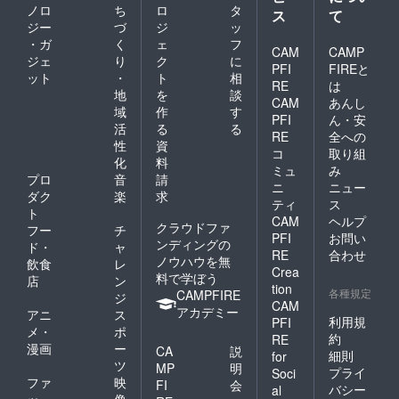
ノロ
ち
ロ
タ
ス
て
ジー
づ
ジ
ッ
・ガ
く
ェ
フ
CAM
CAMP
ジェ
り
ク
に
PFI
FIREと
ット
・
ト
相
RE
は
地
を
談
CAM
あんし
域
作
す
PFI
ん・安
活
る
る
RE
全への
性
資
コ
取り組
化
料
ミュ
み
プロ
音
請
ニ
ニュー
ダク
楽
求
ティ
ス
ト
CAM
ヘルプ
クラウドファ
フー
チ
PFI
お問い
ンディングの
ド・
ャ
RE
合わせ
ノウハウを無
飲食
レ
Crea
料で学ぼう
店
ン
tion
各種規定
CAMPFIRE
ジ
CAM
アカデミー
アニ
ス
利用規
PFI
メ・
ポ
約
RE
漫画
ー
CA
説
細則
for
ツ
MP
明
プライ
Soci
ファ
映
FI
会
バシー
al
ッ
像