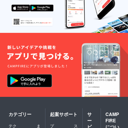
カテゴリー
起案サポート
サ
CAMP
ー
FIRE
テク
ま
プ
ス
ビ
につい