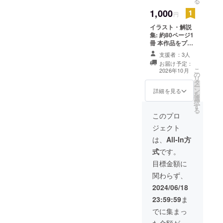
る
ヤーに新し
1,000
円
い体験を届
イラスト・解説
けたいと考
集: 約80ページ1
えていま
冊 本作品をプレ
イできるソフト
す。現在、
支援者：3人
USB(pc必須)
お届け予定：
必要な技術
こ
2026年10月
の
を学びなが
リ
タ
ー
ら、作品を
ン
詳細を見る
を
少しずつ形
選
択
す
にしている
る
このプロ
段階です。
ジェクト
応援よろし
は、
All-In方
くお願いし
式
です。
ます！
目標金額に
関わらず、
2024/06/18
23:59:59
ま
でに集まっ