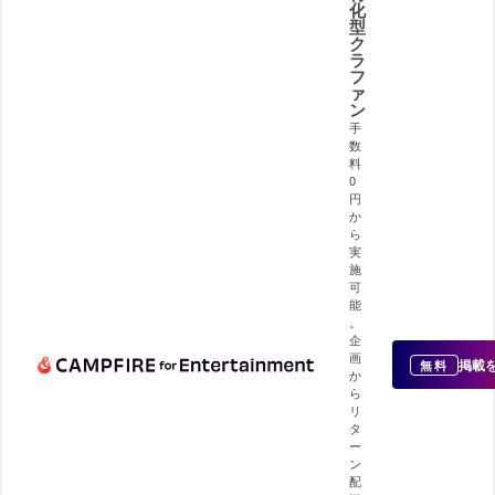
化
型
ク
ラ
フ
ァ
ン
手
数
料
0
円
か
ら
実
施
可
能
。
企
画
掲載
無料
か
ら
リ
タ
ー
ン
配