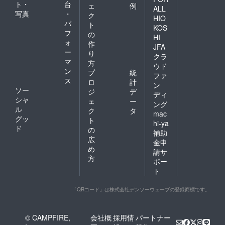
ト・
台
ェ
例
ALL
写真
・
ク
HIO
パ
ト
KOS
フ
の
HI
ォ
作
JFA
ー
り
クラ
マ
方
ウド
ン
プ
統
ファ
ス
ロ
計
ン
ソー
ジ
デ
ディ
シャ
ェ
ー
ング
ル
ク
タ
mac
グッ
ト
hi-ya
ド
の
補助
広
金申
め
請サ
方
ポー
ト
「QRコード」は株式会社デンソーウェーブの登録商標です。
© CAMPFIRE,
会社概
採用情
パートナー