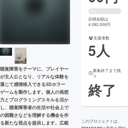
まちづくり・地域活性化
0%
目標金額は
4,082,500円
CAMPFIRE for Social Good
CAMPFIRE Creation
CAMPFIREふるさと納税
machi-ya
コミュニティ
支援者数
5
人
聴覚障害をテーマに、プレイヤー
募集終了まで残
り
が主人公となり、リアルな体験を
終了
通じて感情移入できる3Dホラー
ゲームを製作します。個人の発想
力とプログラミングスキルを活か
し、聴覚障害者の生活や社会上で
の困難さなどを理解する機会を作
このプロジェクトは、
る新たな視点を提供します。広範