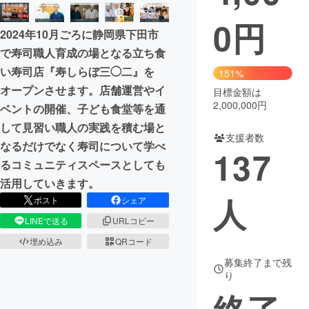
0
円
まちづくり・地域活性化
2024年10月ごろに静岡県下田市
で寿司職人育成の場となる立ち食
CAMPFIRE for Social Good
CAMPFIRE Creation
い寿司店『寿しらぼ三◯二』を
151%
CAMPFIREふるさと納税
machi-ya
コミュニティ
オープンさせます。店舗運営やイ
目標金額は
2,000,000円
ベントの開催、子ども食堂等を通
して見習い職人の実践を積む場と
支援者数
なるだけでなく寿司について学べ
137
るコミュニティスペースとしても
活用していきます。
人
ポスト
シェア
LINEで送る
URLコピー
埋め込み
QRコード
募集終了まで残
り