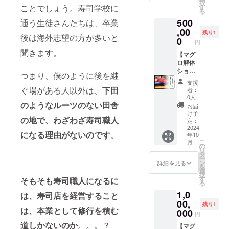
択
握り体
ケ
ことでしょう。寿司学校に
す
時に提
る
験を行
ジュー
供しま
500
通う生徒さんたちは、卒業
いま
ル調整
す。 ※
す。 ※
,00
後、支
有効期
残り1
後は海外志望の方が多いと
握った
援者様
0
間：
円
お寿司
のご指
2024年
聞きます。
は食べ
【マグ
定の場
10月〜
られま
ロ解体
所へ
2025年
す。
ショー
ケータ
12月ま
つまり、僕のように後を継
〈ご提
を開催
リング
で
支援
供方
出来る
いたし
ぐ場がある人以外は、
下田
者：
法〉
券】 大
ます。
0人
メール
人数の
のようなルーツのない田舎
※有効期
お届
にてス
パー
間：
け予
の地で、わざわざ寿司職人
ケ
ティー
2024年
定：
ジュー
向けに
2024
10月〜
になる理由がないのです
。
年10
ル調整
本マグ
2025年
こ
月
を行
ロを一
12月ま
の
リ
い、ご
本ご用
で ※別
タ
ー
来店時
意しま
途下田
ン
詳細を見る
を
に提
す。
からの
選
択
供。 ・
ケータ
交通費
す
そもそも寿司職人になるに
る
所要時
リング
がかか
1,0
間:1回
の師匠
は、寿司店を経営すること
りま
2〜3時
である
00,
す。
残り1
は、本業として修行を積む
間程度
宮本健
000
円
・会場:
好さん
道しかないのか
。。。？
寿しら
が解体
【マグ