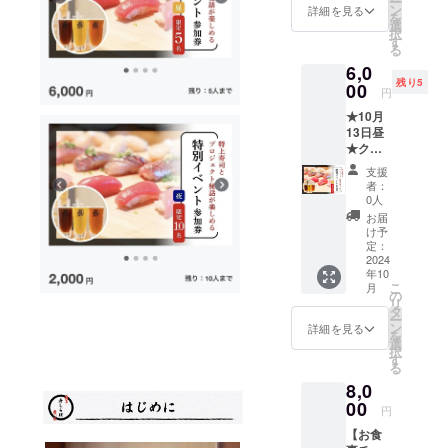
ー
ぐだけでな
水100%
ン
般のお
詳細を見る
を
で手作
く、後継者
選
客様も
択
りされ
す
いらっ
の育成を事
る
ている
しゃい
業に取り組
6,0
お塩で
ます）
残り5
す。 普
00
※寿司は
んでいきま
円
段美松
追加
す。
★10月
で使っ
オー
13日昼
ている
ダー出
★クラ
もので
来ま
ウド
寿しら
す。 ※
支援
ファン
ぼでも
ドリン
者：
ディン
使用予
0人
クは
グ終了
定で
オー
お届
直前！
す。 <
け予
ダー制
プロ
ご提供
定：
※10名限
ジェク
2024
方法>
定 ※こ
年10
ト応援
登録し
のリ
こ
月
コラボ
ていた
の
ターン
リ
イベン
だいた
タ
は
ー
トの参
住所宛
ン
詳細を見る
10/13(
を
加券 お
に下田
選
日)22時
択
昼の部
ソルト
す
で締め
る
13:00~
を送り
切りま
8,0
15:00
ます。
す。万
@高円
00
※送料込
が一
円
寺 (ビア
み
10/13(
【お食
カフェ
※2025
日)22時