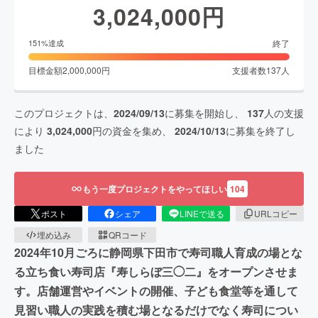
3,024,000
円
終了
151
%達成
目標金額
2,000,000
円
支援者数
137
人
このプロジェクトは、
2024/09/13
に募集を開始し、
137
人の支援
により
3,024,000
円の資金を集め、
2024/10/13
に募集を終了し
ました
もう一度プロジェクトをやってほしい
104
ポスト
シェア
LINEで送る
URLコピー
埋め込み
QRコード
2024年10月ごろに静岡県下田市で寿司職人育成の場とな
る立ち食い寿司店『寿しらぼ三◯二』をオープンさせま
す。店舗運営やイベントの開催、子ども食堂等を通して
見習い職人の実践を積む場となるだけでなく寿司につい