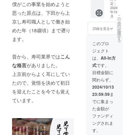
半身を
〈ご提
職人が
僕がこの事業を始めようと
定：
楽しん
供方
支援者
2024
思った原点は、下田から上
年10
でいた
法〉
様のも
こ
月
だきま
メール
とへ直
の
京し寿司職人として働き始
リ
す。
にてス
接伺い
タ
ー
※20〜
ケ
お寿司
ン
詳細を見る
めた年（18歳頃）まで遡り
を
50名様
ジュー
を提供
選
択
程度
ル調整
いたし
す
ます。
る
※2025
後 支援
ます
このプロ
年内に
者様ご
（代表
ジェクト
開催で
指定の
の植松
昔から、寿司業界では
こん
きる方
イベン
も帯同
は、
All-In方
のみ
ト会場
します
な格言
がありました。
式
です。
へ出向
のでご
き お刺
安心く
目標金額に
上京前からよく耳にしてい
身やお
ださ
関わらず、
寿司等
い）
たので、覚悟を決めて初日
ご希望
５〜８
2024/10/13
の調理
名様で
を迎えたことを今でも覚え
23:59:59
ま
法で
利用可
ています。
丸々一
能で
でに集まっ
本楽し
す。
た金額が
んでい
〈ご提
ただき
供方
ファンディ
ます。
法〉
ングされま
※50〜
メール
100名様
にてス
す。
程度
ケ