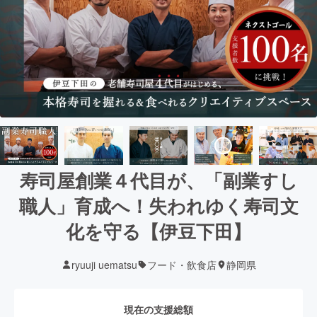
寿司屋創業４代目が、「副業すし
職人」育成へ！失われゆく寿司文
化を守る【伊豆下田】
ryuuji uematsu
フード・飲食店
静岡県
現在の支援総額