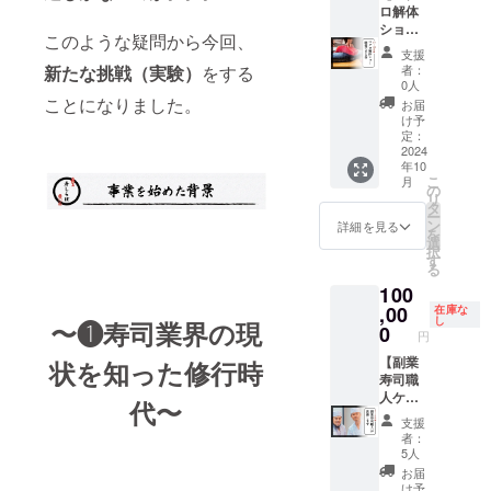
ぼ302 ※
ショー
ロ解体
有効期
を行い
ショー
このような疑問から今回、
間：
副業寿
を開催
支援
2024年
司職人
出来る
新たな挑戦（実験）
をする
者：
10月〜
が調理
券】 大
0人
2025年
いたし
人数の
ことになりました。
お届
12月ま
ます。
パー
け予
で
〈ご提
ティー
定：
供方
向けに
2024
年10
法〉
本マグ
こ
月
メール
ロを一
の
リ
にてス
本ご用
タ
ー
ケ
意しま
ン
詳細を見る
を
ジュー
す。
選
択
ル調整
ケータ
す
る
後、 支
リング
100
援者様
の師匠
ご指定
である
,00
在庫な
し
〜❶寿司業界の現
のイベ
宮本健
0
円
ント会
好さん
場へ出
が解体
【副業
状を知った修行時
向き お
ショー
寿司職
刺身や
を行い
人ケー
代〜
お寿司
副業寿
タリン
支援
等ご希
司職人
グチ
者：
望の調
が調理
ケッ
5人
理法で
いたし
ト】 副
お届
マグロ
ます。
業寿司
け予