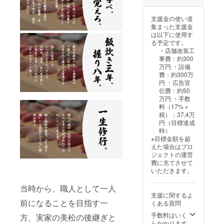
※2025
ジュー
年内に
ル調整
支援金の使い道
開催で
後、支
集まった支援金
きる方
援者様
は以下に使用す
のみ
のご指
る予定です。
定の場
・店舗改装工
所へ
事費：約300
ケータ
万円 ・設備
リング
費：約300万
いたし
円 ・広告宣
ます。
伝費：約50
※有効期
万円 ・手数
間：
料（17%＋
2024年
税）：37,4万
10月〜
円（目標達成
2025年
時）
12月ま
※目標金額を超
で ※別
えた場合はプロ
途下田
ジェクトの運営
からの
費に充てさせて
交通費
いただきます。
がかか
りま
当時から、職人として一人
す。
支援に関するよ
前になることを目指す一
くある質問
手数料はいく
方、実家の美松の後継ぎと
らかかります