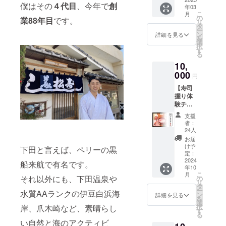
使った
けくだ
です ※5
僕はその
４
代目
、今年で
創
年03
お酒と
さい。
名限定
こ
月
のコラ
※見
の
・プロ
業88年目
です。
リ
ボで
習い職
タ
ジェク
ー
す。※下
人の技
ン
ト開始
詳細を見る
を
田美人
術向上
選
までの
択
は静岡
のため
す
話を
る
県産の
にも是
じっく
10,
黄金晴
非たく
り聞け
使用。
000
さん食
ます。
円
❶下田
べて頂
・四代
【寿司
黎明
きたい
目と副
握り体
（日本
です。
業寿司
験チ
酒）
※会場：
職人の
ケッ
720ml
寿司ら
食べ比
支援
ト】 寿
❷下田
ぼ302
べがで
者：
司職人
美人
住所：
24人
きま
が直接
（日本
静岡県
す。(夜
お届
レク
酒）
下田市
け予
の会で
下田と言えば、ペリーの黒
チャー
720ml
定：
三丁目
は副業
し握り
2024
❸黒船
12−12 ※
船来航で有名です。
寿司職
年10
体験を
マ
有効期
人の方
こ
月
行いま
それ以外にも、下田温泉や
シュー
の
間：寿
が握る
リ
す。 ※
（日本
タ
しらぼ
お寿司
ー
水質AAランクの伊豆白浜海
握った
酒）
ン
３０２
詳細を見る
のみで
を
お寿司
720ml
選
オープ
す） ※
択
岸、爪木崎など、素晴らし
は体験
❹豆州
す
ン〜
このリ
る
者様の
（米焼
2025年
ターン
い自然と海のアクティビ
み食べ