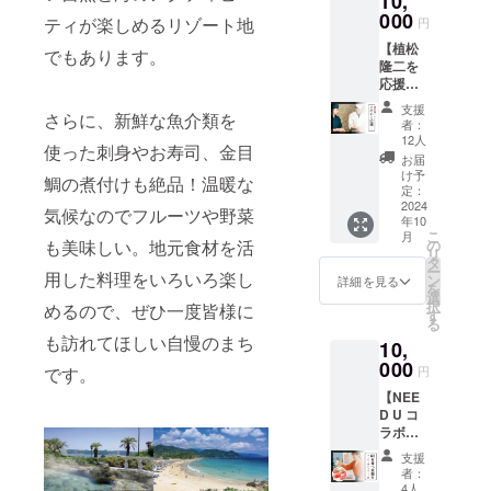
10,
酎）
12月ま
は
られま
000
720ml
で
ティが楽しめるリゾート地
10/13(
円
す。
いずれ
日)1３
【植松
〈ご提
か一本
でもあります。
時で締
隆二を
供方
を豆州
め切り
応援】
法〉
庵さん
ます。
代表の
メール
から送
万が一
支援
さらに、新鮮な魚介類を
植松よ
で日程
りま
者：
10/13(
り感謝
調整を
す。 ＜
12人
日)12時
使った刺身やお寿司、金目
の気持
行い、
ご提供
お届
よりも
ちを込
ご来店
方法＞
け予
後に支
鯛の煮付けも絶品！温暖な
めて、
時にご
定：
ご登録
援され
お礼の
2024
提供 ※
いただ
気候なのでフルーツや野菜
た場合
年10
メッ
所要時
いた住
は下田
こ
月
セージ
間:90分
も美味しい。地元食材を活
の
所宛に
ブルー
リ
をお送
程度 ※
タ
送りま
１パッ
ー
用した料理をいろいろ楽し
りしま
会場:寿
ン
す。 ※
詳細を見る
ク（6個
を
す。
しらぼ
選
お好き
入り）
択
めるので、ぜひ一度皆様に
〈ご提
三〇
す
なお酒
をご提
る
供方
二
を一本
供しま
も訪れてほしい自慢のまち
10,
法〉 お
（住所:
お選び
す。 下
礼：
000
静岡県
いただ
です。
円
田ブ
CAMPF
下田市
き、備
ルー１
【NEE
IREメッ
三丁目
考欄に
パック
D U コ
セージ
12−12
書いて
（6個入
ラボお
活動報
） ※有
くださ
り） 保
食事チ
告：
効期
い。 ※
支援
存方
ケッ
CAMPF
間：寿
送料込
者：
法：要
ト】 60
IRE活動
しらぼ
4人