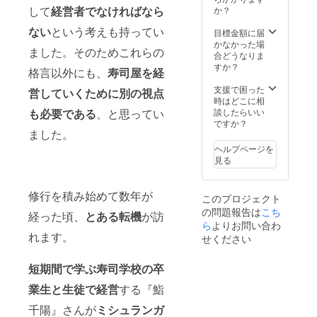
して
経営者でなければなら
か？
ない
という考えも持ってい
目標金額に届
かなかった場
ました。そのためこれらの
合どうなりま
すか？
格言以外にも、
寿司屋を経
支援で困った
営していくために別の視点
時はどこに相
も必要である
、と思ってい
談したらいい
ですか？
ました。
ヘルプページを
見る
修行を積み始めて数年が
このプロジェクト
の問題報告は
こち
経った頃、
とある転機
が訪
ら
よりお問い合わ
れます。
せください
短期間で学ぶ寿司学校の卒
業生と生徒で経営
する『鮨
千陽』さんが
ミシュランガ