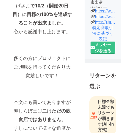
市出身
げさまで
10/2（開始20日
実家は三代
https://www.instagram.com/sushilabo302?igsh=MWw4ZG8yMDV0bTE4cQ%3D%3D&utm_source=qr
目）に目標の100%を達成す
続く寿司屋
https://www.instagram.com/shucchousushi_mimatsu?igsh=MWdram45NGdhMXg1dw%3D%3D&utm_source=qr
『美松』。
http://shimoda100.com/restaurant/mimatsusushi/
ることが出来ました。
特定商取引
地元高校を
心から感謝申し上げます。
法に基づく
卒業後、上
表記
京し寿司店
メッセー
で修行。
ジを送る
寿司屋、ホ
多くの方にプロジェクトに
テルのレス
ご興味を持ってくださり大
トラン、
ケータリン
リターンを
変嬉しいです！
グ（出張
選ぶ
鮨）を経験
し2021年に
四代目とし
目標金額
本文にも書いてありますが
て跡を継ぐ
未達でも
寿しらぼ三〇二は
ただの飲
リターン
べく下田へU
が届きま
食店ではありません
。
ターン。
す
(All-in
現在は三代
すしについて様々な角度か
方式)
目である両