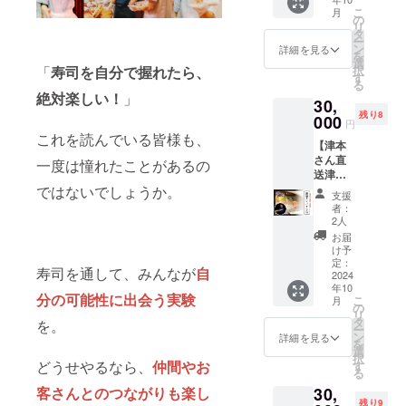
コール
での寿
のアラ
ん。お
こ
月
度数：
司体験
や貝殻
の
つりは
リ
25度 原
１回に
を餌の
タ
でませ
ー
材料：
加え、
一部と
ン
ん。 ※
詳細を見る
を
米(国
副業寿
して食
選
有効期
「
寿司を自分で握れたら、
択
産)・米
司職人
べて
す
間：
る
麹(国産
である
育って
2024年
絶対楽しい！
」
米) 東伊
30,
津留崎
いま
10月〜
豆天然
残り8
鎮生さ
000
す。
2025年
円
水使用
んの運
〈ご提
12月ま
これを読んでいる皆様も、
使用
【津本
営する
供方
で
米：下
さん直
『滞在
一度は憧れたことがあるの
法〉 登
田産き
送津本
型交流
録いた
ぬひか
式処理
ではないでしょうか。
拠点
だいた
支援
り 保
済みカ
風まち
住所宛
者：
存方
ンパチ
下田』
に下田
2人
法：常
１本】
での
ブルー
お届
温
津本式
「支払
を送り
け予
究極の
い時に
定：
ます。
寿司を通して、みんなが
自
血抜き
2024
利用で
※送料込
年10
発案者
きる
み
分の可能性に出会う実験
こ
月
である
3,900円
の
※2025
リ
津本さ
（サン
タ
年4月ま
を。
ー
んの仕
キュー
ン
でに発
詳細を見る
を
立てた
）クー
選
送いた
択
魚を送
どうせやるなら、
仲間やお
ポン」
す
しま
る
りま
とのコ
す。 下
客さんとのつながりも楽し
30,
す。 取
ラボで
田ブ
残り9