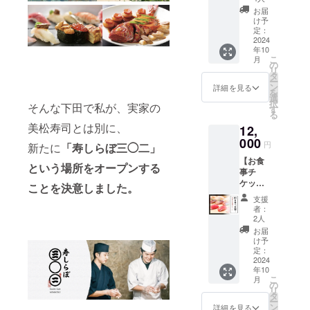
み
冷蔵 賞
分食べ
報告・
三〇二
※2025
お届
味期
放題チ
Instagr
オープ
け予
年3月ま
限：到
ケット
am
定：
ン〜
でに送
着から2
一回分
2024
2025年
りま
週間以
年10
＋
12月ま
す。 ＜
内（生
こ
月
NEED
の
で
成分な
食の場
リ
Uさんの
タ
ど＞ ❶
合） 原
ー
コー
ン
詳細を見る
下田黎
産国：
を
ヒー又
選
明（日
日本 産
択
そんな下田で私が、実家の
はジェ
す
本酒）
地：静
る
ラート
720ml ︎︎
岡県
美松寿司とは別に、
12,
の付い
純米吟
たお食
000
醸 原酒
円
新たに
「寿しらぼ三◯二」
事券で
アル
【お食
す ・寿
という場所をオープンする
コール
事チ
しらぼ
度数：
ケッ
302で食
ことを決意しました。
17度 原
ト】 寿
事後に
材料：
支援
しらぼ
お隣に
者：
米・米
302での
ある
2人
麹 使用
お食事
NEED
お届
米：下
券。80
Uさんで
け予
田産き
分食べ
食後の
定：
ぬひか
放題一
2024
コー
り 精米
年10
回分に
ヒー又
歩合：
こ
月
飲み放
はジェ
の
50％ 日
リ
題の付
ラート
タ
本酒
ー
いたチ
をお召
ン
詳細を見る