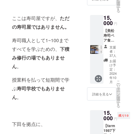
度：+5
を
ケット
し上が
選
保存方
択
です。
りいた
す
法：常
る
※立食い
だけま
温 ❷下
15,
形式
ここは寿司屋ですが、
ただ
す。 ・
田美人
〈ご提
000
初回来
円
（日本
の寿司屋ではありません。
供方
店時に
酒）
【美松
法〉 ご
お渡し
720ml
寿司ペ
来店時
いたし
本醸造
寿司職人として1~100まで
ア食事
に提供
ます。
アル
券】 ・
※スタッ
スタッ
支援
コール
すべてを学ぶための、
下積
美松で
フにク
フにク
者：
度数：
のお食
ラウド
ラウド
37人
み修行の場でもありませ
15度以
事券2人
ファン
ファン
お届
上16度
前分と
ディン
ディン
け予
ん
。
未満 使
してご
グで支
定：
グで支
用米：
利用い
2024
援をし
援をし
静岡県
年10
ただけ
授業料を払って短期間で学
た旨を
た旨を
産黄金
こ
月
ます。
お声掛
の
お声掛
晴 精米
リ
ぶ
寿司学校でもありませ
・クラ
けくだ
タ
けくだ
歩合：
ー
ウド
さい。
ン
さい。
詳細を見る
70％ 日
を
ん
。
ファン
※見
選
・会
本酒
択
ディン
習い職
す
場：寿
度：+4
る
グ専
人の技
司らぼ
保存方
15,
用、特
術向上
302 住
法：常
残り10
上握り
000
のため
所：静
円
温 ❸黒
又は地
にも是
岡県下
下田を拠点に、
船マ
【farm
魚握り
非たく
田市三
シュー
1987下
のどち
さん食
丁目