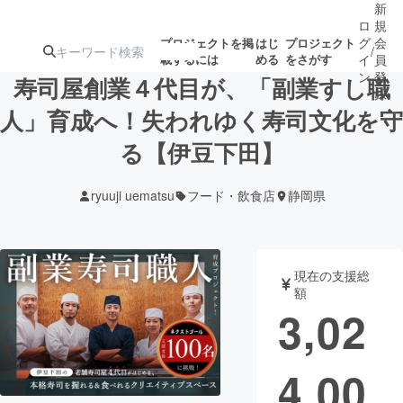
新
ロ
規
グ
会
プロジェクトを掲
はじ
プロジェクト
/
載するには
める
をさがす
イ
員
ン
登
寿司屋創業４代目が、「副業すし職
録
人」育成へ！失われゆく寿司文化を守
る【伊豆下田】
人気のプロ
注目のリ
注目の新着プロ
募集終了が近いプ
もうすぐ公開
ジェクト
ターン
ジェクト
ロジェクト
されます
ryuuji uematsu
フード・飲食店
静岡県
アート・写真
音楽
現在の支援総
テクノロジー・ガジェット
ゲーム・サ
額
3,02
映像・映画
書籍・雑誌
4,00
ビジネス・起業
チャレンジ