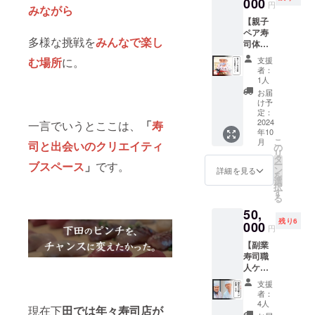
引先で
000
す。
ルー 6
円
みながら
ある長
〈ご提
個入り×
【親子
谷川水
供方
４パッ
ペア寿
産津本
法〉
ク 保存
多様な挑戦を
みんなで楽し
司体験×
さんよ
メール
方法：
記念撮
り直送
にてス
要冷蔵
む場所
に。
支援
影チ
してい
ケ
賞味期
者：
ケッ
ただき
ジュー
1人
限：到
ト】 親
ます。
ル調整
着から2
お届
子で寿
〈ご提
し 寿し
け予
週間以
司体験
供方
定：
らぼ三
内（生
する様
2024
一言でいうとここは、
「
寿
法〉 ご
〇二ご
食の場
年10
子を撮
登録の
来店後
合） 原
こ
月
司と出会いのクリエイティ
影し20
住所宛
の
に提供
産国：
リ
枚程度
に送り
タ
しま
日本 産
ー
ブスペース
」
です。
のデジ
ます。
ン
す。 寿
詳細を見る
地：静
を
タル
※支援者
選
司体験
岡県
択
データ
様には
す
の所要
る
を提供
メール
時間は
50,
しま
にて日
90分程
残り6
す。 ※
000
程調整
度で
円
カメラ
いたし
す。 ※
【副業
マンが
ます。
有効期
寿司職
本業の
2024年
間：
人ケー
副業寿
10月以
2024年
タリン
司職人
降で日
10月〜
支援
グチ
が撮影
時を指
2025年
者：
ケッ
しま
定くだ
4人
12月ま
現在下
田では年々寿司店が
ト】 副
す。 ※