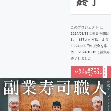
終了
このプロジェクトは、
2024/09/13
に募集を開始
し、
137
人の支援により
3,024,000
円の資金を集
め、
2024/10/13
に募集を
終了しました
もう一度プロジェ
1
クトをやってほし
0
い
4