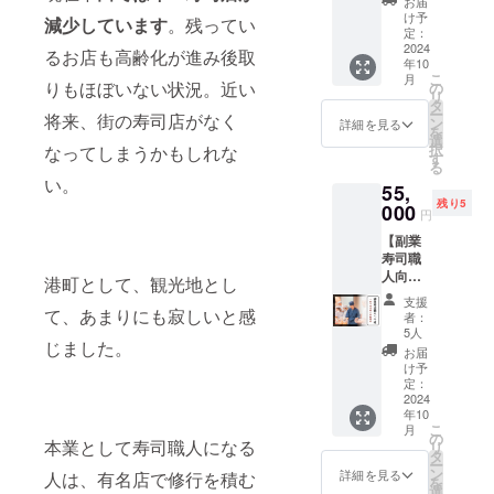
さい。
で
お届
業寿司
本クラ
※送料込
け予
減少しています
。残ってい
職人が
ウド
定：
み カン
支援者
2024
ファン
パチ
るお店も高齢化が進み後取
年10
様のも
ディン
１本
こ
月
とへ直
りもほぼいない状況。近い
グのメ
の
（3キロ
リ
接伺い
イン画
タ
程度）
ー
将来、街の寿司店がなく
お寿司
像等担
ン
保存方
詳細を見る
を
を提供
当して
選
法：要
択
なってしまうかもしれな
いたし
いるカ
す
冷蔵
る
ます
メラマ
（2℃以
い。
55,
（代表
ンで
下） 賞
残り5
の植松
000
す。 ※
味期
円
も帯同
編集済
限：到
【副業
します
みデー
着後３
寿司職
のでご
タを提
日以内
人向け
安心く
供しま
港町として、観光地とし
原産
握り体
ださ
す。
国：日
支援
験】 寿
て、あまりにも寂しいと感
い）
〈ご提
本 産
者：
司職人
２〜４
供方
5人
地：宮
じました。
が直接
名様で
法〉
崎県
お届
レク
利用可
メール
け予
（結城
チャー
能で
定：
にてス
水産）
し握り
2024
す。
ケ
年10
体験を
〈ご提
ジュー
こ
月
行いま
供方
の
ル調整
本業として寿司職人になる
リ
す。 ※3
法〉
タ
後、寿
ー
回（3日
メール
ン
しらぼ
詳細を見る
人は、有名店で修行を積む
を
間）の
にてス
選
ご来店