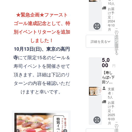
職人候
高円寺
（ジョギン
10人
補者か
南３丁
お届
グとゴミ払
ら感謝
目４７
け予
★緊急企画★ファースト
いを掛け合
の気持
−８ ク
定：
ちを込
2024
ラウド
ゴール達成記念として、特
わせたフィ
年10
めて、
ファン
トネス）の
こ
月
お礼の
別イベントリターンを追加
ディン
の
リ
メッ
下田地区
グ支援
タ
ー
しました！
セージ
者限
ン
詳細を見る
リーダーと
を
をお送
定！リ
選
10月13日(日)、東京の高円
択
して地域貢
りしま
ターン
す
る
す。
でしか
献に取り組
寺
にて限定15名のビール＆
5,0
〈ご提
食べら
む。
供方
00
れない
寿司イベントを開催させて
円
法〉 お
特選握
【寿し
礼：
頂きます。詳細は下記のリ
り寿司
田舎町下田
らぼ×下
CAMPF
３貫が
において、
田ソル
ターンの内容を確認いただ
IREメッ
つきま
ト】 下
セージ
高齢化等に
す。
支援
けますと幸いです。
田ソル
活動報
（当日
者：
よる飲食
トを2
告：
支援
5人
店、寿司店
パック
CAMPF
可） ◎
お届
（小
IRE活動
夜は
け予
の減少に伴
粒、中
報告・
定：
オープ
い、寿司職
粒）を
2025
Instagr
ンな会
年03
送りま
人として実
am
（支援
こ
月
す。 下
の
者以外
家の跡を継
リ
田の海
タ
にも一