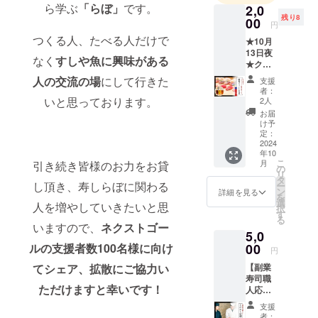
ら学ぶ
「らぼ」
です。
2,0
親と共にカ
残り8
00
円
ウンターに
つくる人、たべる人だけで
★10月
立ちつつ、
13日夜
なく
すしや魚に興味がある
ケータリン
★クラ
ウド
グ事業を開
人の交流の場
にして行きた
支援
ファン
者：
業。
ディン
いと思っております。
2人
県内、首都
グ終了
お届
直前！
圏を中心に
け予
プロ
定：
出張鮨を行
ジェク
2024
年10
い、直接下
ト応援
こ
月
引き続き皆様のお力をお貸
コラボ
の
田に来るこ
リ
イベン
タ
し頂き、寿しらぼに関わる
との出来な
ー
トの参
ン
詳細を見る
を
加券 夜
い方々へ地
選
人を増やしていきたいと思
択
の部
す
魚や地元の
る
17:00~
いますので、
ネクストゴー
PR活動をし
5,0
24:00
@高円
ルの支援者数100名様に向け
00
ています。
円
寺 (ビア
てシェア、拡散にご協力い
【副業
カフェ
寿司職
子ども食堂
萬感)
ただけますと幸いです！
人応
住所：
の開催やプ
援】 副
東京都
支援
ロギング
業寿司
杉並区
者：