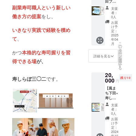
（日本
田ブ
らかを
べて頂
12−12 ※
酒）
ルーコ
副業寿司職人という新しい
お選び
きたい
現金へ
支援
720ml
ラボチ
いただ
です。
の交換
者：
純米大
働き方の提案
をし、
ケッ
けま
※会場：
0人
はでき
吟醸 ア
ト】 幸
す。 ・
寿司ら
ませ
お届
ルコー
せの青
美松寿
ぼ302
け予
ん。 ※
いきなり実践で経験を積め
ル度
い卵”下
司来店
定：
住所：
有効期
数：15
田ブ
2025
時にス
静岡県
間：
て
、
度 原材
年04
ルー”を
タッフ
下田市
2024年
こ
料：
月
送りま
にクラ
の
三丁目
10月〜
リ
米・米
す。 オ
ウド
タ
12−12 ※
かつ
本格的な寿司握りを習
2025年
ー
麹 使用
メガ３
ファン
ン
有効期
詳細を見る
12月ま
を
米：下
が普通
ディン
得できる場
が、
選
間：寿
で
択
田産き
の卵の
グで支
す
しらぼ
る
ぬひか
４倍！
援をし
３０２
り 精米
20,
平飼い
た旨を
オープ
歩合：
寿しらぼ三◯二
です。
残り10
自然養
000
お声掛
ン〜
円
48％ 日
鶏
けくだ
2025年
本酒
【風ま
farm19
さい。
12月ま
度：+5
ち下田×
87さん
・住所:
で
保存方
寿しら
の養鶏
静岡県
法：常
ぼ３０
するア
下田市
支援
温 ❹豆
２コラ
ローカ
二丁目
者：
州（米
ボチ
ナとい
12–8 ※
0人
焼酎）
ケッ
う品種
現金へ
お届
720ml
ト】 寿
の鶏で
の交換
け予
米焼酎
しらぼ
美松で
定：
はでき
アル
３０２
2024
出た魚
ませ
年10