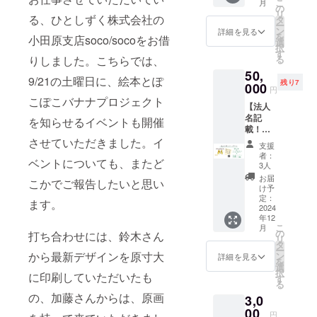
こ
月
たい]＆
捗を
の
リ
[絵本を
る、ひとしずく株式会社の
メール
タ
ー
読んで
でご報
ン
詳細を見る
を
小田原支店soco/socoをお借
みたい]
告しま
選
択
と思っ
す。 ＜
す
りしました。こちらでは、
る
てくだ
リター
50,
さる方
ン内容
9/21の土曜日に、絵本とぽ
残り7
向けの
000
＞ ・感
円
リター
謝の気
こぽこバナナプロジェクト
【法人
ンで
持ちを
名記
す。 ・
を知らせるイベントも開催
込めた
載！法
絵本に
お礼の
人スポ
させていただきました。イ
挟み込
メール
支援
ンサー
む別
・出版
者：
ベントについても、またど
プラ
紙・サ
後のプ
3人
ン】\\絵
ンクス
ロジェ
お届
こかでご報告したいと思い
本付き//
ペー
クト進
け予
・「絵
パーに
定：
捗メー
ます。
本制作
2024
お名前
ル ※ 上
年12
を応援
を掲載
乗せ支
こ
月
した
させて
の
援も大
打ち合わせには、鈴木さん
リ
い」＆
いただ
タ
歓迎で
ー
「絵本
から最新デザインを原寸大
きま
ン
す ※ ひ
詳細を見る
を
を読ん
す。 ＜
選
とり1回
択
に印刷していただいたも
でみた
リター
す
あたり
る
い」と
ン内容
20口ま
の、加藤さんからは、原画
3,0
思って
＞ ・絵
で支援
くださ
00
本『バ
するこ
円