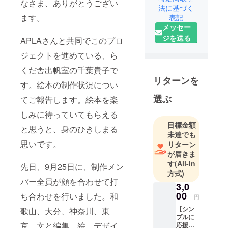
なさま、ありがとうござい
法に基づく
プロジェク
ます。
表記
トです。特
メッセー
定非営利活
ジを送る
APLAさんと共同でこのプロ
動法人APLA
ジェクトを進めている、ら
が運営して
います。
くだ舎出帆室の千葉貴子で
リターンを
す。絵本の制作状況につい
選ぶ
てご報告します。絵本を楽
しみに待っていてもらえる
目標金額
と思うと、身のひきしまる
未達でも
思いです。
リターン
が届きま
す
(All-in
先日、9月25日に、制作メン
方式)
バー全員が顔を合わせて打
3,0
00
ち合わせを行いました。和
円
【シン
歌山、大分、神奈川、東
プルに
京。文と編集、絵、デザイ
応援プ