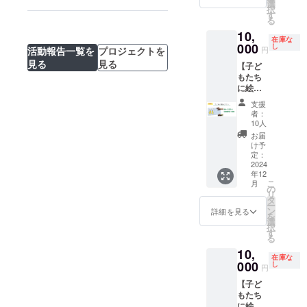
の1/2程
けのリ
ワーク
選
る日本
規格外
メール
込めた
スー
フルカ
択
度で
ターン
ショッ
す
郵便の
バラン
▼商品
お礼の
プ、バ
ラー
る
す。 ・
です。
プを開
サービ
ゴンバ
につい
メール
ナナの
製本：
メッ
10,
・絵本
催して
ス）で
ナナ
て ・ア
▼キッ
フレン
在庫な
ハード
セージ
『バナ
000
いただ
し
お送り
10kgを
ジアの
チン
活動報告一覧を
プロジェクトを
円
チトー
カ
カード
ナのら
けま
する予
お届け
コー
カー出
スト風
見る
見る
バー、
は絵本
【子ど
んとご
す。対
定で
しま
ヒー
張時に
揚げパ
中ミシ
それぞ
もたち
ん』
象年齢
す。 ※
す。実
東ティ
提供す
ンなど
ン綴じ
れにお
に絵本
を、
によ
プロ
際に規
モール
る商品
レシピ
本文
つけし
を贈る
NPO法
り、絵
ジェク
格外バ
（粉）
・バラ
支援
20種類
ペー
ますの
プラ
人APLA
本を活
ト終了
ランゴ
者：
原材
ンゴン
を掲載
ジ：
で、５
ン】 た
とつな
用した
10人
後に印
ンバナ
料名：
バナナ
予定で
FSC認
枚にな
くさん
がりの
ワーク
刷する
ナを見
お届
コー
ジュー
す。 ・
証紙ま
りま
の支援
ある幼
ショッ
け予
ため、
て、食
ヒー豆
ス（お
レシピ
たは環
す。 ※
をいた
稚園、
定：
プも対
お届け
べても
内容
よそ80
集は
境配慮
メッ
だいて
2024
保育
応でき
は2024
らうこ
量：
杯分）
メール
紙を使
年12
セージ
完売し
園、学
ます。
年12月
とがで
200g/袋
（規
にて
こ
用 目
月
カード
たの
童クラ
の
・フー
の予定
きま
原産
格外バ
データ
リ
標金額
は絵本1
で、寄
ブに寄
タ
ドロス
です。
す。 ＜
国名：
ランゴ
を送付
ー
が集ま
冊につ
贈先を
贈しま
ン
やフェ
詳細を見る
※ 個人
リター
東ティ
ンバナ
いたし
を
れば、
き1枚、
広げて
す。 ＜
選
アト
名での
ン内容
モール
ナ10kg
ます。
択
一部ワ
合計５
追加し
リター
す
レード
掲載も
＞ ・講
保存
使用）
▼規格
る
ンプラ
枚お届
まし
ン内容
を勉強
承りま
師派遣
方法：
・フェ
外バラ
ネット
10,
けしま
た！ ・
＞ ・絵
したい
す。
（NPO
高温多
アト
在庫な
ンゴン
バナナ
す。 ※
子ども
000
本３冊
し
と考え
法人
円
湿を避
レード
バナナ
ペー
レター
たちに
分の寄
ている
APLAス
けてく
コー
につい
パー
【子ど
パック
絵本を
贈 ・感
法人・
タッ
ださい
ヒー
て ・原
20%
もたち
でお送
寄贈し
謝の気
団体で
フ・東
使用
（およ
産国：
（c）を
に絵本