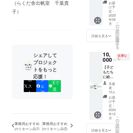
皮を混
予定）
バラン
に感謝
・NPO
（らくだ舎出帆室 千葉貴
ト終了
も同封
のほ
にした
お届
バナナ
届け予
ぜて手
にお気
ゴンバ
のメッ
法人
後に印
しま
か、幼
け予
レシピ
の皮で
定で
漉きで
子）
持ちを
ナナの
セージ
APLAの
定：
刷する
す。 ＜
稚園、
も、オ
作った
す。 ※
紙を
のせて
お話を
2025
スタン
スタッ
ため、
リター
保育園
リジナ
メッ
絵本は
作って
年09
いただ
聞きた
プを押
フが、
お届け
ン内容
のイベ
ルのレ
セージ
ついて
こ
くれま
月
く応援
いと
した支
ご指定
の
は2024
＞ ・
ントな
シピも
カード
いませ
リ
した。
価格で
思って
援者の
の施設
タ
年12月
コー
ど、つ
掲載さ
・感謝
んので
ー
その紙
す。 ※
くださ
方だけ
やイベ
ン
の予定
ヒー(東
ながり
詳細を見る
れてい
の気持
ご注意
を
に感謝
プロ
る方向
にお届
ントに
選
です。
ティ
のある
ます。
ちを込
くださ
択
のメッ
ジェク
けのリ
けする
訪問
す
モール)
団体に
料理の
めたお
い。
る
セージ
ト終了
ターン
特別な
し、絵
200g ×1
プレゼ
本をみ
礼の
スタン
10,
後に印
です。
カード
本の読
シェアして
袋 ・マ
ントし
て作っ
メール
在庫な
プを押
刷する
・任意
000
です。
み聞か
し
スコバ
たいと
たもの
円
▼絵本
プロジェク
した支
ため、
の日時
・メッ
せを中
ド糖か
いう方
もあれ
『バナ
援者の
【子ど
お届け
で、
セージ
心に、
トをもっと
りんと
にもお
ば、オ
ナのら
方だけ
もたち
は2024
NPO法
カード
現地の
う
すすめ
リジナ
んとご
応援！
にお届
LIN
に絵本
年12月
人APLA
の大き
写真や
80g×２
です。
ルのレ
ポ
シ
ん』に
けする
を贈る
の予定
のス
Eで
さは、
クイズ
袋 ・
＜リ
シピも
支援
ついて
ス
ェ
特別な
プラ
です。
タッフ
ハガキ
なども
リーフ
ターン
者：
送
ありま
判
カード
ン】 ・
を講師
ト
ア
サイズ
盛り込
10人
レット
内容＞
す。 ・
型：
る
です。
子ども
に、現
の1/2程
んだ参
『P to P
・キッ
お届
オリジ
22cm×
・メッ
たちに
地の写
度で
加型の
け予
NEWS
チン
ナルバ
22cm
セージ
絵本を
真やク
定：
す。 ※
ワーク
』1部
カー出
ナナ
ペー
カード
寄贈し
2024
イズな
クリッ
ショッ
・感謝
張を呼
ジュー
ジ数：
の大き
年12
たいと
ども盛
クポス
プを行
の気持
べる権
ス、バ
32p（予
こ
月
さは、
思って
り込ん
の
ト（ポ
いま
ちを込
利 ・感
ナナポ
定）
リ
事務局おすすめ
事務局おすすめ
ハガキ
くださ
だオン
タ
ストに
す。 ・
めたお
謝の気
ター
カ
ー
サイズ
のリターン品①
のリターン品②
る方向
ライン
ン
投函す
当日に
詳細を見る
礼の
持ちを
ジュ
ラー：
を