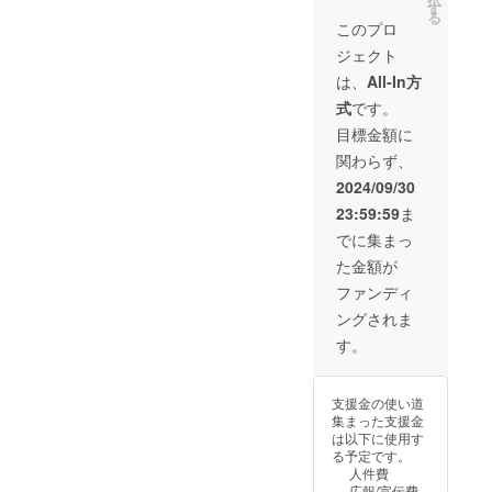
は子ど
額集
※ リア
いと
国：
絵本一
す
い。
ンゴン
い方に
お送り
琴浦町
絵本を
る
もたち
まった
ル開催
思って
フィリ
冊と、
バナ
このプロ
向け
しま
役場に
お届け
の人数
場合に
を希望
くださ
ピン ・
正規品
ナって
て、ご
す。バ
お届け
が多い
ジェクト
は子ど
される
る方向
重
（絵本
どんな
用意し
ナナは
希望日
施設に
もたち
場合は
けのリ
量 ：
ではバ
バナナ
は、
All-In方
まし
生もの
の確認
当リ
複数冊
の人数
【ワー
ターン
10kg(8
ナナの
だろ
た。 ＜
ですの
2024年
ターン
寄贈し
式
です。
が多い
ク
です。
0本ほ
ごん）
う？ど
リター
で、お
12月：
支援者
ます。
施設に
ショッ
・すご
ど) ・規
のバラ
んな味
目標金額に
ン内容
届け日
琴浦町
へ寄贈
※ それ
複数冊
プの開
ろくを
格外の
ンゴン
がする
＞ ・絵
は別途
役場へ
のご報
ぞれに
関わらず、
寄贈し
催権】
楽しみ
バナナ
バナナ
んだろ
本『バ
ご相談
一括し
告 ※ 寄
施設に
ます。
30,000
なが
ですの
をセッ
う？」
2024/09/30
ナナの
させて
て絵本
贈先に
はク
※ それ
円）】
ら、バ
で、バ
トにし
と実物
らんと
いただ
を発
ついて
リック
23:59:59
ま
ぞれに
のリ
ランゴ
ナナの
てお届
を食べ
ごん』
きま
送、そ
は当リ
ポスト
施設に
ターン
ンバナ
状態に
けしま
てみた
でに集まっ
１冊 ・
す。
の後、
ターン
（ポス
はク
をご確
ナが家
はばら
す。 ・
い、見
バラン
各園へ
支援者
トに投
た金額が
リック
認くだ
庭に届
つきが
絵本を
てみた
ゴンバ
配布
限定で
函する
ポスト
さい。
くまで
ありま
読む
いと
ファンディ
ナナ
後日寄
日本郵
（ポス
※ 絵本
の過程
す。 ・
と、
思って
（正規
贈の報
便の
ングされま
トに投
はつい
を知る
可食部
きっ
いただ
品）
当リ
告を兼
サービ
函する
ていま
ことが
は平均
と、
けるは
す。
3kg（2
ターン
ねて詳
ス）で
日本郵
せんの
できま
して重
「バラ
ずで
5本程
支援者
細を送
お送り
便の
でご注
す。 ・
量の6～
ンゴン
す。絵
度） ・
へ寄贈
らせて
する予
サービ
意くだ
NPO法
7割程度
バナ
本もバ
バナナ
のご報
いただ
支援金の使い道
定で
ス）で
さい。
人APLA
になる
ナって
ナナも
の皮で
告 ※ 寄
きま
集まった支援金
す。 ※
お送り
オリジ
と思わ
どんな
両方楽
作った
贈先に
す。 ※
は以下に使用す
リター
する予
ナルの
れま
バナナ
しみた
メッ
ついて
寄贈先
る予定です。
ン1点で
定で
ゲーム
す。 ※
だろ
い方に
セージ
は当リ
には、
人件費
3冊分の
す。 ※
です。
こちら
う？ど
向け
カード
ターン
らくだ
広報/宣伝費