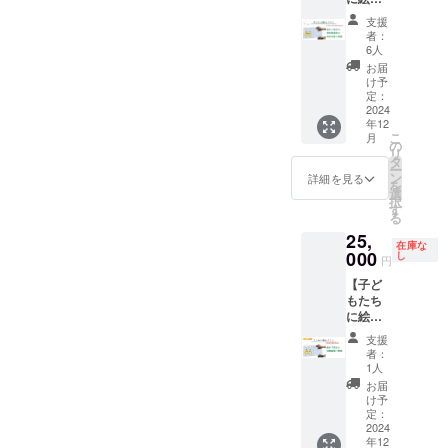
りする
たいと
持ちを
の研修
京都内
上の注
そ50杯
フィリ
使用 ▼
を贈る
予定で
思って
込めた
として
のみ）
支援
意：開
分） ・
ピン ・
バラン
プラ
す。送
くださ
お礼の
もぜひ
者：
・規格
封後は
規格外
重
ゴンバ
ン】\\ 那
付先は1
る方向
メール
6人
ご利用
外バラ
なるべ
バラン
量 ：
ナナに
智勝浦
箇所の
けのリ
・寄贈
くださ
お届
ンゴン
く早く
ゴンバ
10kg(8
ついて
町内保
みで、
ターン
先のご
け予
い。 ＜
バナナ
使用し
ナナ
0本ほ
・原産
育所に
分納は
です。
定：
報告
リター
10kg(8
てくだ
（10kg
ど) ・規
国：
寄贈 //
2024
できま
・絵本
メール
ン内容
0本程
さい
・80本
格外の
フィリ
年12
この絵
せんの
『バナ
▼寄贈
＞ ・オ
度) ・感
販売
程度）
こ
バナナ
月
ピン ・
本の共
でご了
ナのら
の
先につ
ンライ
謝の気
者：
▼出張
リ
ですの
重
同出版
承くだ
んとご
タ
いて 寄
ンでの
持ちを
（株）
につい
ー
で、バ
量 ：
元であ
さい。
ん』を
ン
贈先に
詳細を見る
講師派
込めた
オル
て ・有
を
ナナの
3kg(25
る「ら
※クラウ
NPO法
選
ついて
遣・
お礼の
ター・
効期
択
状態に
本程度)
くだ舎
ドファ
人APLA
す
は下記
ワーク
メール
トレー
限：
る
はばら
▼メッ
出帆
ンディ
とつな
になり
ショッ
▼ワー
ド・
2024年
つきが
セージ
25,
室」の
ング 終
がりの
ます。
プの開
ク
在庫な
ジャパ
10月01
ありま
カード
暮らす
000
了後に
ある施
し
・NPO
催 ・感
円
ショッ
ン 製
日から
す。 ・
につい
和歌山
印刷す
設に寄
法人
謝の気
プにつ
造所：
2025年
可食部
て ・ ぽ
【子ど
県那智
るた
贈しま
APLA
持ちを
いて ・
（株）
9月30日
は平均
こぽこ
もたち
勝浦町
め、お
す。 ＜
が、
込めた
有効期
珈琲実
まで ・
して重
バナナ
に絵本
の保育
届けは
リター
2011年
お礼の
限：
験室
実施日
量の6～
プロ
を贈る
所・学
2024年
ン内容
の震災
メール
支援
2024年
無燻
程：有
7割程度
ジェク
プラ
童保育
12月の
＞ ・絵
以降、
者：
▼ワー
10月01
蒸、防
効期限
になる
トに参
ン】\\琴
所に絵
予定で
本３冊
1人
「福島
ク
日から
腐剤不
内で個
と思わ
加して
浦町編
本を寄
す。 ※
分の寄
の子ど
お届
ショッ
2025年
使用
別に調
れま
いる子
＠鳥取
贈しま
リター
贈 ・感
け予
もたち
プにつ
9月30日
・マス
整させ
す。 ※
どもた
県東伯
す。 ・
定：
ン価格
謝の気
に届け
いて ・
まで ・
コバド
ていた
規格外
ちが、
郡// たく
2024
那智勝
は、一
持ちを
よう・
有効期
実施日
糖かり
だきま
バラン
年12
規格外
さんの
浦町の