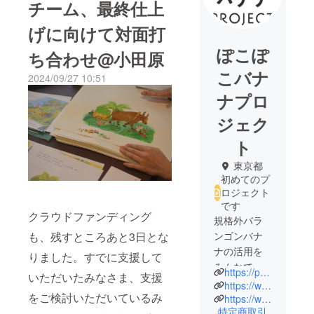
チーム、最終仕上
げに向けて対面打
ぽこぽ
ち合わせ@小田原
こバナ
2024/09/27 10:51
ナプロ
ジェク
ト
東京都
初めてのプ
ロジェクト
です
クラウドファンディング
規格外バラ
も、残すところあと3日とな
ンゴンバナ
ナの活用を
りました。すでに支援して
みんなで考
https://poco2banana.info/
いただいたみなさま、支援
え、フード
https://www.apla.jp/
をご検討いただいているみ
ロスを削減
https://www.aplashop.jp/
特定商取引
する参加型