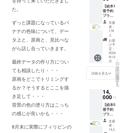
を持って来ていただきまし
る法
ナナの
とがで
【絵本1
人・団
らんと
きます
た。
冊予約
体向け
ごん』
※ 複数
プラ
のリ
１冊 ・
支援の
ン】 \\バ
ターン
バナナ
ずっと課題になっているバ
場合も
支援
ナナの
です。
の皮で
お送り
者：
皮で
ナナの色味について、デー
・絵本
作った
178
する
作った
に挟み
人
メッ
メール
タ上と、原画と、見比べな
メッ
込む別
セージ
お届
は1つと
セージ
紙・サ
け予
カード
させて
がら話し合っていきます。
カード
定：
ンクス
・サン
いただ
2024
付き// ・
ペー
クス
きます
年12
絵本が
パーに
ペー
最終データの作り方につい
こ
月
ほし
の
法人名
パーに
リ
い・読
タ
や団体
名前掲
ても相談したり・・・
ー
んでみ
ン
名と
詳細を見る
載 ・感
を
たいと
選
URLの2
原画をどこでトリミングす
謝の気
択
思って
す
次元
持ちを
る
るか？そうするとここを描
くださ
コード
込めた
14,
る方向
も掲載
お礼の
き足して・・・
000
けのリ
させて
メール
円
ターン
いただ
▼絵本
背景の色の塗り方はこっち
【絵本5
です。
きま
『バナ
冊予約
・いち
す。 ＜
ナのら
の感じが良いかも・・・
プラ
早く本
リター
んとご
ン】 \\バ
を予約
ン内容
ん』に
支援
ナナの
してく
＞ ・絵
者：
8月末に実際にフィリピンの
ついて
皮で
ださる
14人
本『バ
判