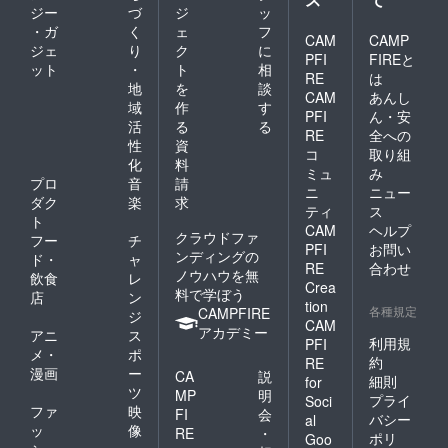
・プレ
紙を使
ピン ・
紙を
ジー
づ
ジ
ッ
イ人
用 目
重
作って
・ガ
く
ェ
フ
数：3〜
標金額
CAM
CAMP
量 ：
くれま
ジェ
り
ク
に
6人（推
が集ま
3kg(25
PFI
FIREと
した。
ット
・
ト
相
奨プレ
れば、
本程度)
その紙
RE
は
イ人
一部ワ
地
を
談
▼メッ
に感謝
CAM
あんし
数：4~5
ンプラ
セージ
域
作
す
のメッ
PFI
ん・安
人） ・
ネット
カード
セージ
活
る
る
推奨年
RE
全への
バナナ
につい
スタン
性
資
齢：10
ペー
て ・ ぽ
コ
取り組
プを押
化
料
歳〜 ・
パー
こぽこ
した支
ミュ
み
平均プ
プロ
音
請
20%
バナナ
援者の
ニ
ニュー
レイ時
（c）を
プロ
ダク
楽
求
方だけ
ティ
ス
間：60
使用 ▼
ジェク
にお届
ト
分 ・サ
CAM
ヘルプ
バラン
トに参
けする
クラウドファ
フー
チ
イコロ
ゴンバ
PFI
お問い
加して
特別な
ンディングの
ド・
ャ
は付属
ナナに
いる子
カード
RE
合わせ
ノウハウを無
してい
飲食
レ
ついて
どもた
です。
Crea
ません
料で学ぼう
・原産
店
ン
ちが、
・メッ
tion
※ バラ
国：
各種規定
CAMPFIRE
規格外
セージ
ジ
CAM
ンゴン
フィリ
バラン
カード
アカデミー
アニ
ス
バナナ
利用規
ピン ・
PFI
ゴンバ
の大き
メ・
ポ
すごろ
重
ナナの
約
RE
さは、
漫画
ー
くは、
量 ：
CA
説
皮を混
ハガキ
細則
for
NPO法
3kg(25
ツ
ぜて手
MP
明
サイズ
プライ
Soci
人APLA
本程度)
漉きで
ファ
映
の1/2程
FI
会
バシー
al
が制作
▼メッ
紙を
度で
ッ
像
RE
・
したオ
ポリ
Goo
セージ
作って
す。 ※