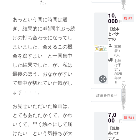
学校、
選
ナのら
た。
て 判
れば、
択
出版プ
施設な
す
んとご
型：
一部ワ
る
ロジェ
どにご
ん』に
22cm×
ンプラ
10,
クトを
自身で
ついて
22cm
ネット
あっという間に時間は過
残り2
後押し
000
寄贈し
判
円
ペー
バナナ
したい
たいと
型：
ジ数：
ぎ、結果的に4時間半ぶっ続
ペー
【絵本
と思っ
思って
22cm×
32p（予
パー
とバナ
てくだ
くだ
22cm
けの打ち合わせになってし
定）
20%
ナの
さった
さった
ペー
カ
（c）を
セッ
方に向
方は、
まいました。会えるこの機
ジ数：
支援
ラー：
使用 ▼
ト】 \\バ
けたリ
ぜひこ
者：
32p（予
フルカ
サンク
ナナの
ターン
会を逃すまい！と一同集中
ちらの
8人
定）
ラー
スペー
皮で
です。
リター
お届
カ
製本：
パーに
した結果でした。が、私は
作った
・大分
ンを選
け予
ラー：
ハード
ついて
メッ
県在住
定：
択して
フルカ
カ
・ 掲載
最後のほう、おなかがすい
セージ
2025
のイラ
くださ
ラー
バー、
を希望
年01
カード
スト
い。 ・
製本：
て集中が切れていた気がし
中ミシ
こ
する名
月
付き// 大
レー
の
会社や
ハード
ン綴じ
リ
前を
好評に
ター・
タ
団体な
ます・・・。
カ
本文
ー
「備考
つき完
ひなた
ン
どの組
詳細を見る
バー、
ペー
を
欄」に
売した
や加藤
選
織とし
中ミシ
ジ：
択
ご記入
のでさ
えりこ
す
お見せいただいた原画は、
て、複
ン綴じ
FSC認
る
くださ
らにさ
さん
数冊欲
本文
証紙ま
い。
7,0
らに
とてもあたたかくて、かわ
に、バ
しいと
ペー
たは環
（︎12文
残り21
（３度
00
ナナの
いう方
円
ジ：
境配慮
字以
いくて、早く絵本にして届
目）追
らんと
にもお
FSC認
紙を使
内、
【規格
加しま
ごんの
すすめ
証紙ま
用 目
けたい！という気持ちが大
ニック
外バナ
した！
水彩画
です。
たは環
標金額
ネーム
ナと子
・絵本
を描い