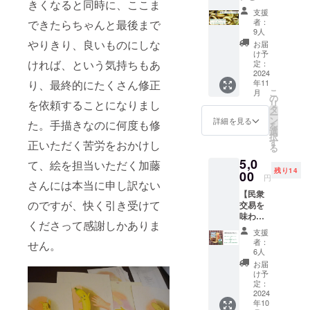
＜リ
きくなると同時に、ここま
境配慮
が集ま
可） ・
どもレ
を読み
ていた
ターン
支援
紙を使
れば、
ロゴ
シピ集
たい、
だきま
内容＞
者：
できたらちゃんと最後まで
用 目
一部ワ
データ
セッ
同時に
す。 ＜
9人
・絵本
標金額
ンプラ
や絵文
ト】 ・
バラン
やりきり、良いものにしな
リター
『バナ
お届
が集ま
ネット
字は使
規格外
ゴンバ
ン内容
け予
ナのら
れば、
バナナ
用でき
バラン
ければ、という気持ちもあ
ナナを
定：
＞ ・A5
んとご
一部ワ
ペー
ませ
ゴンバ
2024
食べて
サイズ
ん』５
ンプラ
パー
り、最終的にたくさん修正
ん。 ・
年11
ナナを
みたい
水彩画
冊 ・バ
ネット
こ
20%
月
掲載で
試した
と思っ
の
（紙、
ナナの
バナナ
を依頼することになりまし
リ
（c）を
きない
い、規
てくだ
タ
アクリ
皮で
ペー
ー
使用 ▼
ような
格外バ
さる方
ン
ルガッ
詳細を見る
作った
た。手描きなのに何度も修
パー
を
サンク
文字列
ランゴ
向けの
選
シュを
メッ
20%
択
スペー
を希望
ンバナ
リター
す
予定）
正いただく苦労をおかけし
セージ
（c）を
る
パーへ
された
ナを
ンで
・廃材
カード
使用 ▼
の掲載
場合は
5,0
使って
て、絵を担当いただく加藤
す。 ・
を活用
・感謝
メッ
につい
別途相
残り14
フード
00
絵本一
した木
の気持
円
セージ
て ・ 掲
談させ
さんには本当に申し訳ない
ロスを
冊と、
製の額
ちを込
カード
載を希
ていた
【民衆
削減し
正規品
に入れ
めたお
につい
のですが、快く引き受けて
望する
だきま
交易を
たいと
（絵本
てお届
礼の
て ・ ぽ
法人名
す。 ▼
味わう
思って
ではバ
けしま
メール
くださって感謝しかありま
こぽこ
や団体
メッ
セッ
くださ
ナナの
す。 ・
▼絵本
支援
バナナ
名と掲
セージ
ト】 \\
る方向
ごん）
感謝の
者：
せん。
『バナ
プロ
載した
カード
民衆交
けのリ
のバラ
6人
気持ち
ナのら
ジェク
いWeb
につい
易商品
ターン
ンゴン
を込め
お届
んとご
トに参
ページ
て ・ ぽ
を紹介
です。
バナナ
け予
たお礼
ん』に
加して
等の
こぽこ
した
＜リ
定：
をセッ
のメー
ついて
いる子
URLを
バナナ
リーフ
2024
ターン
トにし
ル ▼水
判
どもた
「備考
年10
プロ
レット
内容＞
てお届
彩画に