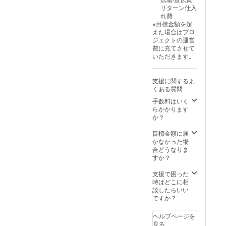
寄贈に
リター
＜リ
は講師
んな味
て、ご
・感謝
支援者
舎出帆
リターン仕入
なりま
ン1点で
ターン
が直接
がする
用意し
の気持
限定で
室より
れ費
す。こ
3冊分の
内容＞
出向い
んだろ
まし
ちを込
後日寄
直接お
※目標金額を超
ちらの
寄贈に
・バラ
て行う
う？」
た。 ＜
めたお
贈の報
届けす
えた場合はプロ
リター
なりま
ンゴン
ワーク
と実物
リター
礼の
告を兼
る予定
ジェクトの運営
ンを3点
す。こ
バナナ
ショッ
を食べ
ン内容
メール
ねて詳
です。
費に充てさせて
購入い
ちらの
すごろ
プで
てみた
＞ ・絵
▼絵本
細を送
※ 本リ
いただきます。
ただい
リター
くシー
す。オ
い、見
本『バ
『バナ
らせて
ターン1
た場
ンを3点
ト １枚
ンライ
てみた
ナナの
ナのら
いただ
件の支
合、９
購入い
・付属
ン開催
いと
らんと
んとご
きま
援ので3
支援に関するよ
冊分を
ただい
品：
を希望
思って
ごん』
ん』に
す。 ※1
冊分の
くある質問
それぞ
た場
「バナ
される
いただ
１冊 ・
ついて
つの施
寄贈に
れの施
合、９
ナカー
場合は
けるは
手数料はいく
バラン
判
設に1冊
なりま
設に送
冊分を
ド」31
【オン
ずで
らかかります
ゴンバ
型：
ずつを
す。
らせて
それぞ
枚「写
ライン
す。絵
か？
ナナ
22cm×
寄贈し
いただ
れの施
真カー
ワーク
本もバ
（正規
22cm
ます。
きま
設に送
ド」12
ショッ
ナナも
目標金額に届
品）
ペー
※ 琴浦
す。
らせて
枚 ・す
プ開催
両方楽
かなかった場
3kg（2
ジ数：
町役場
いただ
ごろく
権】
しみた
合どうなりま
5本程
32p（予
へレ
きま
の説明
（10,00
い方に
すか？
度） ・
定）
ター
す。 ※
書 １枚
0円）】
向け
バナナ
カ
パック
クラウ
・感謝
のリ
て、ご
支援で困った
の皮で
ラー：
でお送
ドファ
の気持
ターン
用意し
時はどこに相
作った
フルカ
りする
ンディ
ちを込
をご確
まし
談したらいい
メッ
ラー
予定で
ング終
めたお
認くだ
た。 ＜
ですか？
セージ
製本：
す。
了後に
礼の
さい。
リター
カード
ハード
印刷す
メール
※ 当日
ン内容
・感謝
カ
ヘルプページを
るた
▼すご
はス
＞ ・絵
の気持
バー、
見る