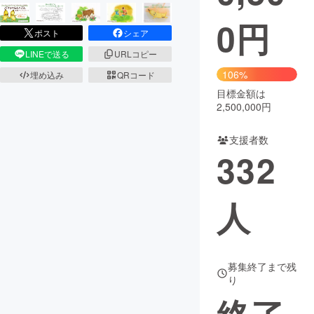
0
円
まちづくり・地域活性化
ポスト
シェア
LINEで送る
URLコピー
CAMPFIRE for Social Good
CAMPFIRE Creation
106%
埋め込み
QRコード
CAMPFIREふるさと納税
machi-ya
コミュニティ
目標金額は
2,500,000円
支援者数
332
人
募集終了まで残
り