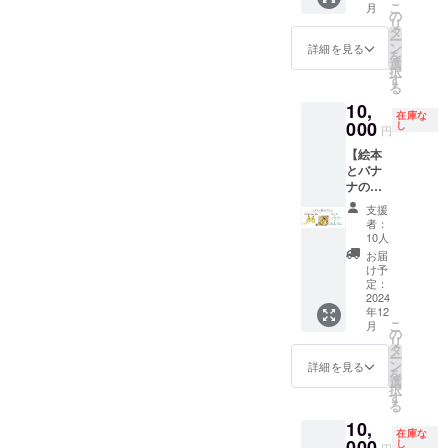
般販売
込めた
バナナ
限：
程：有
こ
んとう
す ・出
月
ゴンバ
バラン
ご支援
子ども
の
価格
お礼の
募金」
2024年
効期限
リ
原材
張
ナナの
ゴンバ
をいた
たちに
タ
(2500円
メール
とし
10月01
内で個
ー
料名：
先 ：
お届け
ナナの
だいて
絵本を
ン
税別を
・寄贈
詳細を見る
て、バ
日から
別に調
を
黒砂糖
原則東
は、
皮を混
いるの
寄贈し
選
予定）
先のご
ランゴ
2025年
整させ
択
（マス
京都内
2024年
ぜて手
で、寄
たいと
す
に少額
報告
ンバナ
9月30日
ていた
る
コバド
（東京
11月の
漉きで
贈先を
思って
のお気
メール
ナを届
まで ・
だきま
糖）、
都以外
予定で
10,
紙を
広げて
くださ
持ちを
▼寄贈
けてき
実施日
在庫な
す ・開
小麦粉
の地域
す。バ
作って
追加し
000
る方向
し
のせて
先につ
た福島
円
程：有
催時
（国産
の方は
ナナは
くれま
まし
けのリ
いただ
いて ・
県内の
効期限
間：
100％）
ご相談
生もの
【絵本
した。
た！ ・
ターン
く応援
ぽこぽ
幼稚
内で個
10:00か
、植物
くださ
ですの
とバナ
その紙
子ども
です。
価格で
こバナ
園・保
別に調
ら17:00
油脂
い。）
で、お
ナの
に感謝
たちに
・本リ
す。
ナプロ
育園 ・
整させ
まで
（こめ
※ キッ
届け日
セッ
のメッ
絵本を
ターン
ジェク
ぽこぽ
支援
ていた
（この
油）、
チン
は別途
ト】 \\バ
セージ
寄贈し
に5名以
トに積
者：
こバナ
だきま
時間内
酵母
カーの
ご相談
ナナの
スタン
たいと
上の支
10人
極的に
ナプロ
す ・開
で調整
内容
進入・
させて
皮で
プを押
思って
援をし
参加し
お届
ジェク
催時
しま
量：80g
駐車に
いただ
作った
した支
くださ
ていた
け予
てい
トに参
間：
す） ・
/ 袋 保
問題の
きま
メッ
援者の
る方向
定：
だけれ
る、労
加し、
10:00か
所要時
存方
ない場
す。 ※
セージ
2024
方だけ
けのリ
ば全13
働者協
規格外
ら21:00
間：1時
法：直
所に限
年12
お届け
カード
にお届
ターン
箇所の
同組合
バラン
まで
こ
間30
月
射日
りま
時期の
付き// ・
けする
です。
の
施設に1
の運営
ゴンバ
（この
リ
分〜2時
光、高
す。
希望が
絵本を
特別な
・絵本
タ
冊以上
する保
ナナを
時間内
ー
間程度
温多湿
備考欄
ある方
読みた
カード
『バナ
ン
の寄贈
詳細を見る
育園、
購入し
で調整
を
・参加
をさけ
に呼ん
は「備
い、同
です。
ナのら
選
をする
学童ク
てくだ
しま
択
人数：
て保存
でくだ
考欄」
時にバ
・メッ
んとご
す
ことが
ラブな
さった
す） ・
る
最大20
してく
さる場
にご記
ランゴ
セージ
ん』を
できま
どの施
幼稚
所要時
名まで
ださい
所をご
10,
入くだ
ンバナ
カード
NPO法
す。 ・
設 ▼寄
園・保
在庫な
間：1時
※ 30
販売
記入く
さい。
ナを食
000
の大き
人APLA
し
施設数