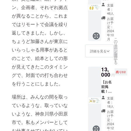
ラン】
支援
ン、企画者、それぞれ拠点
絵本を
者：
製作す
46人
が異なることから、これま
るプロ
お届
ジェク
け予
ではリモートで会議を繰り
トをシ
定：
ンプル
2024
返してきました。しかし、
年10
に応援
こ
月
ちょうど加藤さんが東京に
したい
の
リ
人向け
タ
ー
いらっしゃる用事があると
のリ
ン
詳細を見る
を
ターン
選
のことで、絵本としての形
択
です。
す
る
クラウ
が見えてきたこのタイミン
13,
ドファ
残り32
ンディ
000
グで、対面での打ち合わせ
円
ング終
【お名
了後に
を行うことにしました。
前掲
感謝の
載！個
気持ち
場所は、みんなの間を取っ
人スポ
を込め
支援
ンサー
てお礼
者：
ているような、取っていな
プラ
のメー
18人
ン】\\絵
ル、そ
お届
いような、神奈川県小田原
本付き//
の後の
け予
・[絵本
プロ
定：
市で。私もメンバーとして
制作を
2024
ジェク
年12
応援し
トの進
お仕事させていただいてい