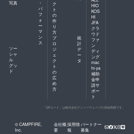
際、ア
プを押
写真
・
は発送
クラウ
ク
HIO
ンケー
した支
元が異
ドファ
パ
ト
KOS
ト
援者の
なりま
ンディ
フ
の
フォー
方だけ
HI
すの
ング終
ォ
作
ムも併
にお届
で、
JFA
了後に
ー
せてお
けする
り
別々の
印刷す
クラ
送りし
特別な
マ
お届け
方
るた
ウド
ますの
カード
となり
ン
め、お
プ
統
ファ
で、プ
です。
ます。
届けは
ス
ロ
計
レイ後
ン
・メッ
絵本は
2024年
ソー
ジ
デ
にぜひ
セージ
クリッ
ディ
12月の
シャ
ご回答
ェ
ー
カード
クポス
予定に
ング
いただ
ル
の大き
ト（ポ
ク
タ
なりま
mac
けると
さは、
ストに
グッ
す。バ
ト
hi-ya
ありが
ハガキ
投函す
ナナも
ド
の
たいで
補助
サイズ
る日本
おおよ
広
す。
の1/2程
金申
郵便の
そ絵本
（アン
め
度で
サービ
の到着
請サ
ケート
す。 ※
方
ス）
するタ
ポー
フォー
絵本と
で、バ
イミン
ト
ムへの
バナナ
ナナは
グに合
記入は
は発送
宅急便
わせて
必須で
元が異
でお送
「QRコード」は株式会社デンソーウェーブの登録商標です。
お送り
はあり
なりま
りしま
しま
ませ
すの
す。 ※
す。バ
ん） ※
で、
絵本は
ナナは
© CAMPFIRE,
会社概
採用情
パートナー
レター
別々の
クラウ
生もの
Inc.
要
報
募集
パック
お届け
ドファ
ですの