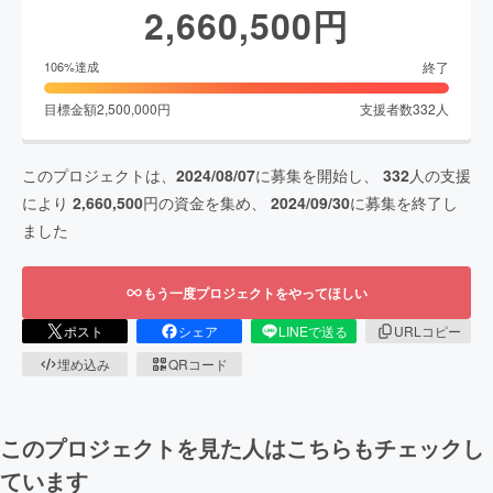
2,660,500
円
終了
106
%達成
目標金額
2,500,000
円
支援者数
332
人
このプロジェクトは、
2024/08/07
に募集を開始し、
332
人の支援
により
2,660,500
円の資金を集め、
2024/09/30
に募集を終了し
ました
もう一度プロジェクトをやってほしい
ポスト
シェア
LINEで送る
URLコピー
埋め込み
QRコード
このプロジェクトを見た人はこちらもチェックし
ています