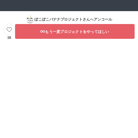
でお送
となり
ンディ
で、お
りする
ます。
ング終
届け日
予定で
絵本は
了後に
は別途
す。
クリッ
印刷す
ご相談
ぽこぽこバナナプロジェクト
さんへアンコール
クポス
るた
させて
ト（ポ
め、お
いただ
もう一度プロジェクトをやってほしい
ストに
届けは
きま
投函す
2024年
す。
28
る日本
12月の
郵便の
予定に
サービ
なりま
ス）
す。バ
で、バ
ナナも
ナナは
おおよ
宅急便
そ絵本
でお送
の到着
りしま
するタ
す。 ※
イミン
絵本は
グに合
クラウ
わせて
ドファ
お送り
ンディ
しま
ング終
す。バ
了後に
ナナは
印刷す
生もの
るた
ですの
め、お
で、お
届けは
届け日