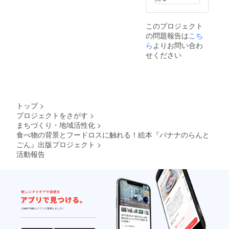
め、各
ろくに
タッフ
本『バ
ちを込
中ミシ
施設へ
ついて
が絵本
ナナの
めたお
ン綴じ
の送付
すごろ
を持参
らんと
礼の
本文
このプロジェクト
は2024
くに
して使
ごん』
メール
ペー
年12月
の問題報告は
は、
こち
用予定
１冊 ・
▼絵本
ジ：
の予定
「バナ
です
バラン
ら
よりお問い合わ
『バナ
FSC認
です。
ナカー
が、お
ゴンバ
ナのら
せください
証紙ま
※APLA
ドとい
渡しす
ナナ
んとご
たは環
の「福
うバナ
る絵本
（正規
ん』に
境配慮
島の子
ナに関
はあり
品）
ついて
紙を使
どもた
するク
ませ
3kg（2
判
用 目
ちに届
イズ」
ん。
5本程
型：
標金額
けよ
「バナ
度） ・
22cm×
が集ま
トップ
>
う・バ
ナポイ
バナナ
22cm
れば、
プロジェクトをさがす
>
ナナ募
ントと
の皮で
ペー
一部ワ
金」は
まちづくり・地域活性化
>
いう生
作った
ジ数：
ンプラ
2024年
産者が
食べ物の背景とフードロスに触れる！絵本『バナナのらんと
メッ
32p（予
ネット
12月に
いいバ
セージ
定）
ごん』出版プロジェクト
>
バナナ
終了予
ナナを
カード
カ
ペー
活動報告
定で
育てる
・感謝
ラー：
パー
す。そ
ための
の気持
フルカ
20%
の最後
工夫」
ちを込
ラー
（c）を
に絵本
「バナ
めたお
製本：
使用 ▼
を贈り
ナ生産
礼の
ハード
バラン
たいと
地の写
メール
カ
ゴンバ
考えて
真」が
▼絵本
バー、
ナナに
いま
入って
『バナ
中ミシ
ついて
す。 バ
おり、
ナのら
ン綴じ
・原産