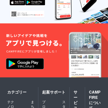
ナナ募
そのコ
んとご
本文
国：
金につ
マに止
ん』に
ペー
フィリ
いて詳
まり指
ついて
ジ：
ピン ・
しく
示に従
判
FSC認
重
は：
うとポ
型：
証紙ま
量 ：
https://
イント
22cm×
たは環
3kg(25
www.ap
を得る
22cm
境配慮
本程度)
la.jp/act
ことが
ペー
紙を使
▼メッ
ivities/f
できま
ジ数：
用 目
セージ
ukushi
す。
32p（予
標金額
カード
ma-
ゴール
定）
が集ま
につい
japan/b
する速
カ
れば、
て ・ ぽ
nn-
さだけ
ラー：
一部ワ
こぽこ
bokin
でな
フルカ
ンプラ
バナナ
く、す
ラー
ネット
プロ
ごろく
製本：
バナナ
ジェク
の過程
ハード
ペー
トに参
でポイ
カ
パー
加して
ントを
バー、
20%
いる子
集める
中ミシ
（c）を
どもた
ことも
ン綴じ
使用 ▼
ちが、
重要に
本文
バラン
規格外
なりま
ペー
ゴンバ
バラン
す。 ・
ジ：
ナナに
ゴンバ
カテゴリー
起案サポート
サ
CAMP
すごろ
FSC認
ついて
ナナの
ー
FIRE
くシー
証紙ま
・原産
皮を混
ト：A１
テク
ま
プ
ス
たは環
ビ
につい
国：
ぜて手
サイズ
境配慮
ノロ
ち
ロ
タ
フィリ
漉きで
ス
て