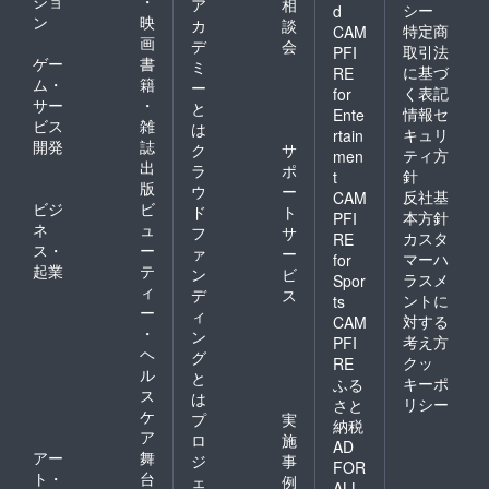
ショ
・
ア
相
リジナ
カード
シー
くれま
d
絵本と
ン
映
ルのす
カ
談
につい
した。
バナナ
特定商
CAM
ごろく
画
て ・ ぽ
その紙
デ
会
は発送
取引法
PFI
です。
こぽこ
に感謝
ゲー
書
元が異
ミ
に基づ
RE
まだ製
バナナ
のメッ
なりま
ム・
籍
ー
く表記
品化は
for
プロ
セージ
すの
サー
・
と
してい
ジェク
情報セ
Ente
スタン
で、
ビス
雑
ませ
は
トに参
プを押
キュリ
別々の
rtain
ん。遊
開発
誌
加して
ク
サ
した支
お届け
ティ方
men
んでい
いる子
出
援者の
となり
ラ
ポ
針
t
ただい
どもた
方だけ
ます。
版
ウ
ー
反社基
CAM
た方か
ちが、
にお届
絵本は
ビジ
ビ
ド
ト
ら方ご
本方針
規格外
PFI
けする
クリッ
ネ
ュ
フ
サ
意見・
バラン
特別な
カスタ
RE
クポス
ス・
ー
ご感想
ゴンバ
ァ
ー
カード
ト（ポ
マーハ
for
をいた
ナナの
起業
テ
です。
ン
ビ
ストに
ラスメ
Spor
だい
皮を混
・メッ
ィ
投函す
デ
ス
ントに
ts
て、改
ぜて手
セージ
る日本
ー
ィ
善し、
対する
CAM
漉きで
カード
郵便の
・
ン
今後製
紙を
考え方
の大き
PFI
サービ
ヘ
品化を
グ
作って
さは、
ス）
クッ
RE
目指し
ル
くれま
ハガキ
と
で、バ
キーポ
ふる
ていく
した。
サイズ
ス
ナナは
は
リシー
さと
予定で
その紙
の1/2程
宅急便
ケ
プ
実
す。す
納税
に感謝
度で
でお送
ア
ロ
施
ごろく
のメッ
AD
す。 ※
りしま
アー
舞
をお送
ジ
事
セージ
絵本と
す。 ※
FOR
りする
ト・
台
スタン
ェ
例
バナナ
絵本は
ALL