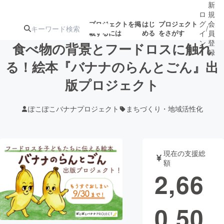
新
ロ
規
グ
会
プロジェクトを掲
はじ
プロジェクト
/
載するには
める
をさがす
イ
員
ン
登
食べ物の背景とフードロスに触れ
録
る！絵本『バナナのらんとごん』出
版プロジェクト
人気のプロ
注目のリ
注目の新着プロ
募集終了が近いプ
もうすぐ公開
ジェクト
ターン
ジェクト
ロジェクト
されます
ぽこぽこバナナプロジェクト
まちづくり・地域活性化
アート・写真
音楽
現在の支援総
テクノロジー・ガジェット
ゲーム・サ
額
2,66
映像・映画
書籍・雑誌
0,50
ビジネス・起業
チャレンジ