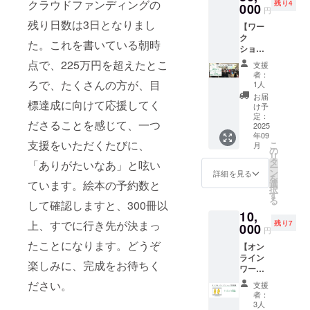
れば、
クラウドファンディングの
カード
ただき
残り4
特別な
ヒーと
格外バ
000
加して
ずで
木材」
円
一部ワ
の大き
ます。
カード
かりん
ランゴ
くれて
す。絵
が手が
ンプラ
残り日数は3日となりまし
さは、
▼メッ
【ワー
です。
とうを
ンバナ
いる明
本もバ
ける廃
ネット
ハガキ
セージ
ク
・メッ
ご用意
ナを
海小学
ナナも
た。これを書いている朝時
材を活
バナナ
サイズ
カード
ショッ
セージ
しまし
使った
校地区
両方楽
用した
ペー
の1/2程
につい
プの開
カード
た。お
バナナ
児童育
点で、225万円を超えたとこ
しみた
額に納
支援
パー
度で
て ・ぽ
催権】
の大き
やつと
ジュー
成クラ
い方に
者：
めてお
20%
す。 ※
こぽこ
\\規格外
ろで、たくさんの方が、目
さは、
して手
ス、民
ブ（千
1人
向け
送りし
（c）を
クリッ
バナナ
バラン
ハガキ
軽に食
衆交易
葉県浦
て、ご
お届
ます。
使用 ▼
クポス
標達成に向けて応援してく
プロ
ゴンバ
サイズ
べてい
のコー
安市）
け予
用意し
※クラウ
メッ
ト（ポ
ジェク
ナナ
の1/2程
ただけ
ヒーを
定：
の子ど
まし
ドファ
セージ
ださることを感じて、一つ
ストに
トに参
10kg付
2025
度で
るセッ
提供さ
もたち
た。 ＜
ンディ
カード
投函す
年09
加して
き// ・絵
す。 ※
トで
せてい
が実際
リター
ング終
支援をいただくたびに、
につい
こ
月
る日本
いる子
本を楽
クリッ
す。 ・
ただき
の
におや
ン内容
了後に
て ・ぽ
リ
郵便の
どもた
しみな
クポス
どのよ
ます。
タ
つに
「ありがたいなあ」と呟い
＞ ・絵
描いて
こぽこ
ー
サービ
ちが、
がら、
ト（ポ
うな商
キッチ
ン
作って
詳細を見る
本『バ
いただ
バナナ
を
ス）で
規格外
バラン
ストに
品か紹
ンカー
ています。絵本の予約数と
選
きたレ
ナナの
きます
プロ
択
お送り
バラン
ゴンバ
投函す
介して
を呼び
す
シピ
らんと
ので、
ジェク
る
する予
して確認しますと、300冊以
ゴンバ
ナナの
る日本
いる
たいと
を、子
ごん』
お届け
トに参
定で
10,
ナナの
お話を
郵便の
APLAの
思って
どもた
１冊 ・
は12月
加して
上、すでに行き先が決まっ
す。 ※
残り7
皮を混
聞きた
000
サービ
発行す
くださ
ち自身
バラン
円
を予定
いる子
リター
ぜて手
いと
ス）で
る『P
る方向
がまと
ゴンバ
してい
たことになります。どうぞ
どもた
ン価格
【オン
漉きで
思って
お送り
to P
けのリ
めてく
ナナ
ます。
ちが、
は、一
ライン
紙を
くださ
する予
NEWS
ターン
れたも
（正規
楽しみに、完成をお待ちく
※ヤマト
規格外
般販売
ワーク
作って
る方向
定で
』の
です。
ので
品）
運輸の
バラン
価格
ショッ
くれま
けのリ
す。 ※
バック
・お祭
ださい。
す。料
3kg（2
支援
「ネコ
ゴンバ
(2500円
プ開催
した。
ターン
プロ
ナン
りやマ
理の本
者：
5本程
ポス」
ナナの
税別を
権】 ・
その紙
です。
ジェク
バー1部
ルシェ
3人
を参考
度） ・
にてお