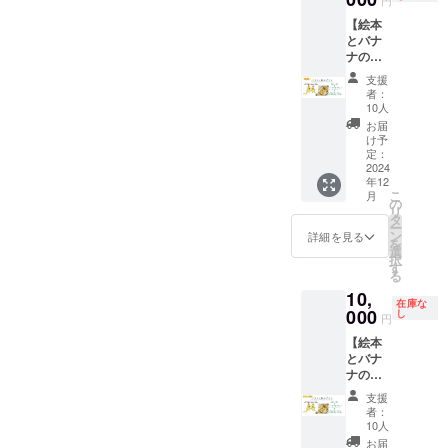
贈まで
円
育園な
間〜1時
名以上
者：
ださ
（2024
べてみ
さは、
とつな
よりも
のスケ
どの施
間30分
を希望
（株）
い。 ※
【絵本
年11月
たいと
ハガキ
がりの
寄贈冊
ジュー
設 ▼寄
程度 ・
される
オル
建物内
とバナ
から
思って
サイズ
ある施
数が多
ルにつ
贈まで
参加人
場合は
ター・
キッチ
ナの
2025年
くださ
の1/2程
設に寄
くなっ
いて
のスケ
数：最
別途相
トレー
ンス
セッ
3月まで
る方向
度で
贈しま
た場合
2024年
支援
ジュー
大30名
談くだ
ド・
ペース
ト】 \\バ
の期間
けのリ
す。 ※
す。 ＜
には子
者：
11月：
ルにつ
まで
さい ・
ジャパ
を利用
ナナの
から
ターン
絵本と
リター
10人
どもの
絵本印
いて
※ 30名
東京都
ン 製
しての
皮で
「〇月
です。
バナナ
ン内容
人数の
お届
刷・製
2024年
以上を
以外で
造所：
提供も
作った
の△
・絵本
は発送
＞ ・絵
け予
多い施
本
11月：
希望さ
のワー
中谷製
可能で
メッ
週」の
一冊
定：
元が異
本7冊分
設に複
絵本印
れる場
ク
菓株式
す。
セージ
2024
ように
と、正
なりま
の寄贈
数冊の
刷・製
合は別
ショッ
年12
会社 ※
備考欄
カード
週でご
規品
すの
・感謝
寄贈を
各施設
本
こ
途相談
月
プは、
原材料
にてそ
付き// 好
指定い
（絵本
の
で、
の気持
する予
にお届
リ
くださ
交通費
及び添
の旨を
評につ
ただけ
ではバ
タ
別々の
ちを込
定で
け希望
ー
い。 ・
やスケ
加物等
お伝え
き完売
ます）
ナナの
ン
お届け
めたお
詳細を見る
す。 ＜
日の確
各施設
を
ワーク
ジュー
の食品
くださ
したの
※ 絵本
ごん）
選
となり
礼の
リター
認 2024
にお届
択
ショッ
ルご相
表示は
い。 ※
で追加
はつい
のバラ
す
ます。
メール
ン内容
年12
け希望
る
プは
談のう
お届け
バラン
しまし
ていま
ンゴン
絵本は
・寄贈
＞ ・絵
月：各
日の確
Web会
え、で
10,
商品の
ゴンバ
た！ ・
せんの
バナナ
クリッ
先のご
本3冊分
施設へ
在庫な
認 2024
議サー
きる限
ラベル
ナナ
絵本を
000
でご注
をセッ
し
クポス
報告
の寄贈
円
絵本を
年12
ビス
り対応
に表記
ジュー
読みた
意くだ
トにし
ト（ポ
メール
・感謝
発送
月：各
Zoom
したい
【絵本
されま
スは牛
い、同
さい。
てお届
ストに
▼寄贈
の気持
施設へ
Meeting
と考え
とバナ
す。
乳を使
時にバ
けしま
投函す
先につ
ちを込
絵本を
s で行
ていま
ナの
商品開
用しま
ランゴ
す。 ・
る日本
いて ・
めたお
当リ
発送
いま
す。ご
セッ
封前に
す。 ※
ンバナ
絵本を
郵便の
ぽこぽ
礼の
支援
ターン
す。 ・
相談く
ト】 \\バ
は必ず
アレル
ナを食
読む
サービ
こバナ
者：
メール
支援者
時間帯
ださ
ナナの
お届け
ギーな
べてみ
と、
10人
ス）
ナプロ
・寄贈
へ寄贈
当リ
は10
い。 ・
皮で
のリ
ど心配
たいと
きっ
で、バ
ジェク
お届
先のご