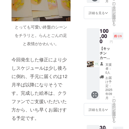
型：
こ
ちが、
月
欄」に
ジェク
付き// ・
・規格
の
けしま
ついて
22cm×
リ
規格外
ご記入
トに参
バラン
外バラ
タ
す。 ・
・描く
22cm
ー
バラン
くださ
加して
ゴンバ
ンゴン
ン
絵本を
詳細を見る
内容に
ペー
を
ゴンバ
い。 ・
いる子
ナナ以
バナナ
選
読む
つい
ジ数：
択
ナナの
2次元
どもた
外の民
10kg（
す
と、
て、バ
32p（予
る
皮を混
コード
ちが、
衆交易
80本程
とっても可愛い終盤のシーン
きっ
ナナの
定）
ぜて手
の大き
100
規格外
（国際
度) ・子
と、
らんと
カ
漉きで
さは
バラン
的な産
をチラリと。らんとごんの足
,00
どもた
「バラ
ごんは
残り5
ラー：
紙を
【2cm
ゴンバ
直活
ちのバ
0
ンゴン
必ず描
フルカ
円
作って
と表情がかわいい。
四方】
ナナの
動）の
ナナレ
バナ
いてい
ラー
くれま
(予定)を
皮を混
商品を
【キッ
シピ集
ナって
ただき
製本：
した。
予定し
ぜて手
試して
チン
(pdf
どんな
ます。
ハード
その紙
ていま
漉きで
みたい
カー出
データ)
今回発生した修正により少
バナナ
それ以
カ
に感謝
す。 ・
紙を
という
張プラ
・感謝
だろ
外の背
バー、
支援
のメッ
政治や
作って
方向け
ン】
しスケジュールは少し後ろ
の気持
う？ど
景など
者：
中ミシ
セージ
宗教に
くれま
のリ
\\バナナ
ちを込
んな味
0人
はお任
ン綴じ
スタン
に倒れ、手元に届くのは12
関係す
した。
ターン
ジュー
めたお
がする
せで描
お届
本文
プを押
るもの
その紙
です。
ス・
礼の
んだろ
け予
いてい
ペー
月半ば以降になりそうで
した支
や社会
に感謝
・NPO
フェア
メール
定：
う？」
ただき
ジ：
援者の
通念上
のメッ
法人
トレー
2025
▼レシ
と実物
ます。
す。完成した絵本は、クラ
FSC認
方だけ
不適切
年09
セージ
APLAの
ドコー
ピ集に
を食べ
・共同
証紙ま
こ
にお届
月
なサイ
スタン
運営す
ヒーを
ついて
の
てみた
ファンでご支援いただいた
出版元
たは環
リ
けする
トを希
プを押
るオン
提供// ・
・ぽこ
タ
い、見
「らく
境配慮
ー
特別な
望され
した支
ライン
キッチ
方から、いち早くお届けす
ぽこバ
ン
てみた
詳細を見る
だ舎出
紙を使
を
カード
た場合
援者の
ショッ
ンカー
ナナプ
選
いと
帆室」
用 目
択
です。
は別途
る予定です。
方だけ
プで人
で訪問
ロジェ
す
思って
と提携
標金額
る
・メッ
相談さ
にお届
気の高
した際
クトに
いただ
する
が集ま
セージ
せてい
30,
けする
いコー
に、規
長年参
けるは
「徳森