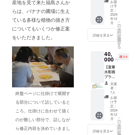
作った
方はど
産地を見て来た福島さんか
ナナの
お届
型：
メッ
うぞこ
け予
らんと
22cm×
セージ
らは、バナナの圃場に生え
定：
ちらを
ごん』
22cm
カード
2024
選択し
１冊 ・
ペー
年12
ている多様な植物の描き方
付き// ・
てくだ
バナナ
ジ数：
こ
月
絵本が
の
さい。
の皮で
32p（予
リ
についてもいくつか修正案
ほし
タ
＜リ
作った
定）
ー
い・読
ン
ターン
詳細を見る
メッ
カ
をいただきました。
を
んでみ
選
内容＞
セージ
ラー：
択
たい方
す
・絵本
カード
フルカ
る
向けの
『バナ
・法人
ラー
40,
リター
ナのら
名や団
製本：
残り4
ンで
000
んとご
体名と
円
ハード
す。 ・
ん』1冊
URLの2
カ
【直筆
絵本を
・バナ
次元
バー、
水彩画
何名か
ナの皮
コード
中ミシ
プラ
にプレ
で作っ
掲載 ・
ン綴じ
ン】 ・
ゼント
たメッ
感謝の
支援
本文
絵本
したい
セージ
者：
気持ち
ペー
『バナ
と思っ
1人
終盤ページに仕掛けで展開す
カード
を込め
ジ：
ナのら
てくだ
・感謝
お届
たお礼
FSC認
んとご
さった
る部分について話していると
け予
の気持
のメー
証紙ま
ん』の
方、ご
定：
ちを込
ル ▼絵
たは環
ころ。仕掛けに合わせて描く
イラス
2024
自身の
めたお
本『バ
境配慮
年12
トに魅
関係す
礼の
ナナの
紙を使
こ
月
のが難しい部分で、話しなが
力を感
る保育
の
メール
らんと
用 目
リ
じてく
園や図
タ
▼絵本
ごん』
ら修正内容を決めていきまし
標金額
ー
ださっ
書館、
ン
詳細を見る
『バナ
につい
が集ま
を
た方、