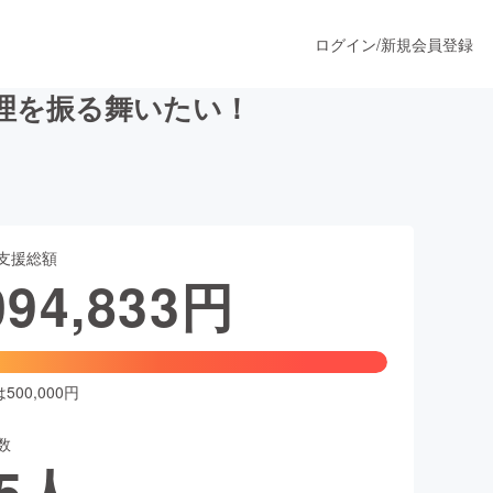
ログイン
/
新規会員登録
理を振る舞いたい！
うすぐ公開されます
支援総額
プロダクト
094,833
円
ファッション
スポーツ
00,000円
数
ア
ソーシャルグッド
5
人