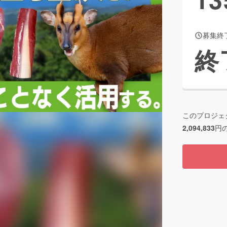
募集終
CAMPFIRE for Social Good
CAMPFIRE Creation
終
CAMPFIREふるさと納税
machi-ya
コミュニティ
このプロジェ
2,094,833
円