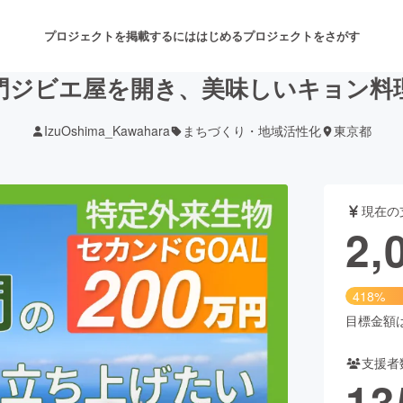
プロジェクトを掲載するには
はじめる
プロジェクトをさがす
門ジビエ屋を開き、美味しいキョン料
IzuOshima_Kawahara
まちづくり・地域活性化
東京都
注目のリターン
注目の新着プロジェクト
募集終了が近いプロジェクト
も
現在の
音楽
舞台・パフォーマンス
2,
ゲーム・サービス開発
フード・飲食店
418%
書籍・雑誌出版
アニメ・漫画
目標金額は5
支援者
チャレンジ
ビューティー・ヘルスケ
13