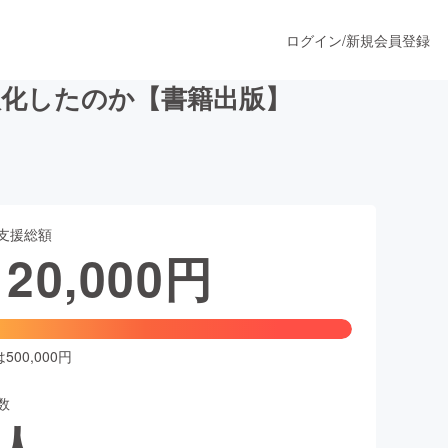
ログイン
/
新規会員登録
欧化したのか【書籍出版】
うすぐ公開されます
支援総額
プロダクト
120,000
円
ファッション
スポーツ
00,000円
数
ア
ソーシャルグッド
人