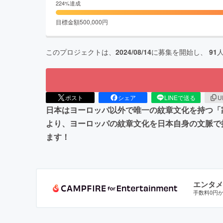
224
%達成
目標金額
500,000
円
このプロジェクトは、
2024/08/14
に募集を開始し、
91
ポスト
シェア
LINEで送る
U
日本はヨーロッパ以外で唯一の紋章文化を持つ「
より、ヨーロッパの紋章文化を日本自身の文脈で
ます！
エンタメ
手数料0円