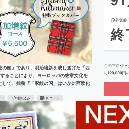
募集終
CAMPFIRE for Social Good
CAMPFIRE Creation
終
CAMPFIREふるさと納税
machi-ya
コミュニティ
このプロジェ
紋の国」であり、明治維新を成し遂げた「西
1,120,000
円
目することにより、ヨーロッパの紋章文化を
として、拙稿『「家紋の国」はいかに西欧化
ピー
埋め込み
QRコード