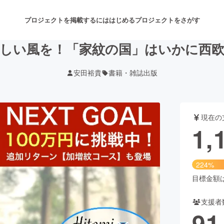
プロジェクトを掲載するには
はじめる
プロジェクトをさがす
しい風を！「家紋の国」はいかに西
安田裕貴
書籍・雑誌出版
注目のリターン
注目の新着プロジェクト
募集終了が近いプロジェクト
も
現在の
音楽
舞台・パフォーマンス
1,
ゲーム・サービス開発
フード・飲食店
224%
書籍・雑誌出版
アニメ・漫画
目標金額は5
支援者
チャレンジ
ビューティー・ヘルスケ
91