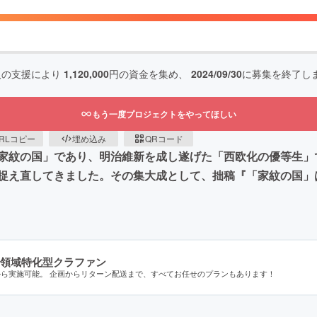
人の支援により
1,120,000
円の資金を集め、
2024/09/30
に募集を終了し
もう一度プロジェクトをやってほしい
RLコピー
埋め込み
QRコード
家紋の国」であり、明治維新を成し遂げた「西欧化の優等生」
捉え直してきました。その集大成として、拙稿『「家紋の国」
領域特化型クラファン
から実施可能。 企画からリターン配送まで、すべてお任せのプランもあります！