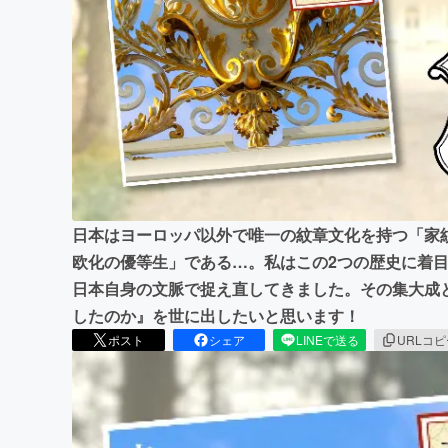
まちづくり・地域活性化
日本はヨーロッパ以外で唯一の紋章文化を持つ「家
欧化の優等生」である…。私はこの2つの歴史に着
日本自身の文脈で捉え直してきました。その集大成
したのか』を世に出したいと思います！
ポスト
シェア
LINEで送る
URLコ