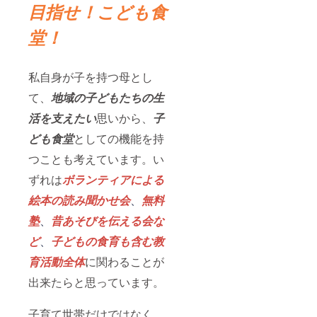
目指せ！こども食
堂！
私自身が子を持つ母とし
て、
地域の子どもたちの生
活を支えたい
思いから、
子
ども食堂
としての機能を持
つことも考えています。い
ずれは
ボランティアによる
絵本の読み聞かせ会
、
無料
塾
、
昔あそびを伝える会な
ど
、
子どもの食育も含む教
育活動全体
に関わることが
出来たらと思っています。
子育て世帯だけではなく、