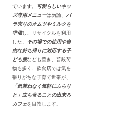
ています。
可愛らしいキッ
ズ専用メニュー
は勿論、
バ
ラ売りのオムツやミルクを
準備
し、リサイクルを利用
した、
その場での使用や自
由な持ち帰りに対応する子
ども服
なども置き、普段荷
物も多く、飲食店では気を
張りがちな子育て世帯が、
「気兼ねなく気軽にふらり
と」立ち寄ることの出来る
カフェ
を目指します。