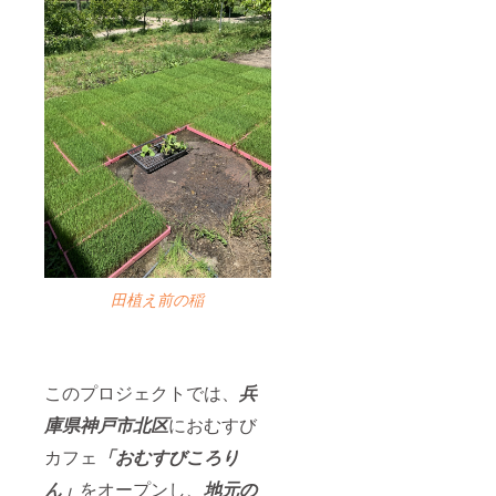
田植え前の稲
このプロジェクトでは、
兵
庫県神戸市北区
におむすび
カフェ
「おむすびころり
ん」
をオープンし、
地元の