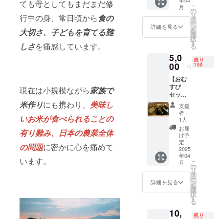
つ、豚
ても母としてもまだまだ修
こ
月
汁、付
の
リ
行中の身、常日頃から
食の
け合わ
タ
ー
せのお
ン
詳細を見る
を
大切さ、子どもを育てる難
むすび
選
択
セット
す
しさ
を痛感しています。
る
が2食分
5,0
と、ド
残り
リンク2
00
199
円
杯をご
【おむ
提供す
すび
るチ
現在は小規模ながら
家族で
セット4
ケット
食分、
です。
米作り
にも携わり、
美味し
支援
ドリン
・店舗
者：
いお米が食べられることの
ク4杯提
でのお
1人
供チ
食事に
お届
有り難み、日本の農業全体
ケッ
ご利用
け予
ト】 お
いただ
定：
の問題
に密かに心を痛めて
むすび2
2025
けま
年04
つ、豚
す。 ・
います。
こ
月
汁、付
現金へ
の
リ
け合わ
の交換
タ
ー
せのお
はでき
ン
詳細を見る
を
むすび
ませ
選
択
セット
ん。お
す
る
が4食分
つりは
10,
と、ド
でませ
残り