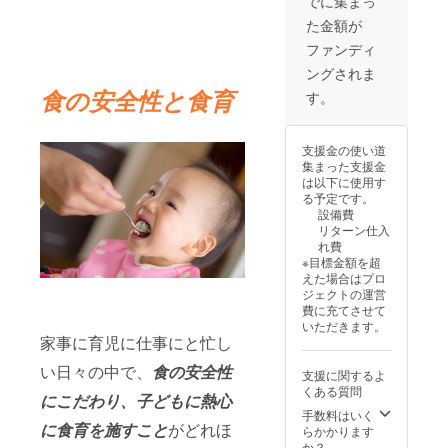
でに集まっ
す。チ
記入を
区 ・支
た金額が
ケット
お願い
援者様
は譲渡
しま
の交通
ファンディ
可能で
す。 ・
費や滞
ングされま
す。 ・
食事
在費は
郵送に
パー
各自で
食の安全性と食育
す。
てお送
ティは
ご負担
りしま
2025年
くださ
す。必
4〜5月
い。 ・
支援金の使い道
ずお名
頃に開
酒類の
集まった支援金
前、ご
催予定
提供は
は以下に使用す
住所、
です
20歳以
る予定です。
連絡先
が、当
上の方
設備費
のご記
日来店
に限ら
リターン仕入
入をお
が難し
せてい
れ費
願いし
い方に
ただき
※目標金額を超
ます。
限り、
ます。
えた場合はプロ
・有効
別日程
年齢確
ジェクトの運営
期間：
を設け
認にご
費に充てさせて
2025年
る予定
協力く
いただきます。
4月から
です。
ださ
家事に育児に仕事にと忙し
1年間
その
い。 ・
旨、ご
運転さ
い日々の中で、
食の安全性
支援に関するよ
案内
れる方
くある質問
メール
への酒
にこだわり、子どもに熱心
にてお
類の提
手数料はいく
申し付
供は致
に食育を施すこと
がどれほ
らかかります
け下さ
しかね
か？