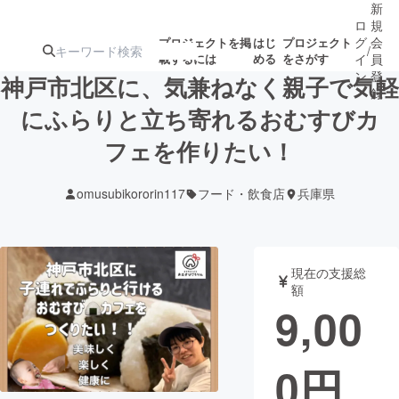
新
ロ
規
グ
会
プロジェクトを掲
はじ
プロジェクト
/
載するには
める
をさがす
イ
員
ン
登
神戸市北区に、気兼ねなく親子で気軽
録
にふらりと立ち寄れるおむすびカ
フェを作りたい！
人気のプロ
注目のリ
注目の新着プロ
募集終了が近いプ
もうすぐ公開
ジェクト
ターン
ジェクト
ロジェクト
されます
omusubikororin117
フード・飲食店
兵庫県
アート・写真
音楽
現在の支援総
テクノロジー・ガジェット
ゲーム・サ
額
9,00
映像・映画
書籍・雑誌
0
円
ビジネス・起業
チャレンジ