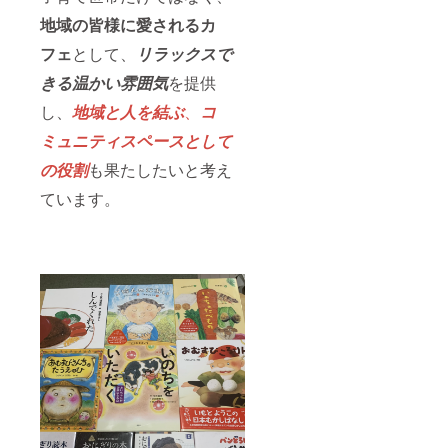
地域の皆様に愛されるカ
フェ
として、
リラックスで
きる温かい雰囲気
を提供
し、
地域と人を結ぶ
、
コ
ミュニティスペースとして
の役割
も果たしたいと考え
ています。