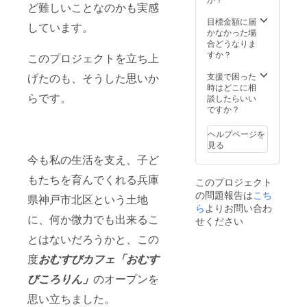
ど難しいことなのかも実感
い。
ます。
・クラ
目標金額に届
しています。
ウド
かなかった場
ファン
合どうなりま
ディン
すか？
このプロジェクトを立ち上
グ終了
後、会
支援で困った
げたのも、そうした思いか
場など
時はどこに相
詳細情
らです。
談したらいい
報を
ですか？
メール
にてご
ヘルプページを
案内し
見る
ます。
今も私の生活を支え、子ど
・必ず
メール
もたちを育んでくれる兵庫
このプロジェクト
アドレ
の問題報告は
スのご
こち
県神戸市北区という土地
記入を
ら
よりお問い合わ
お願い
に、何か微力でも出来るこ
せください
しま
とはないだろうかと、この
す。 ・
食事
度
おむすびカフェ「おむす
パー
ティは
びころりん」
のオープンを
2025年
4〜5月
思い立ちました。
頃に開