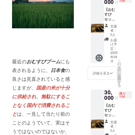
リンク4
000
ん。 ・
100
円
杯をご
チケッ
【おむ
提供す
トの紛
すび
るチ
失にご
セット6
ケット
注意く
食分、
です。
ださ
支援
ドリン
・店舗
い。再
者：
ク6杯提
でのお
発行は
0人
供チ
食事に
致しか
お届
ケッ
ご利用
ねま
け予
ト】 お
いただ
定：
す。 ・
むすび2
2025
けま
裏面に
年04
つ、豚
す。 ・
必ず支
最近の
おむすびブーム
にも
こ
月
汁、付
現金へ
の
援者様
リ
け合わ
の交換
タ
のお名
表されるように、
日本食
の
ー
せのお
はでき
ン
前のご
詳細を見る
を
むすび
ませ
選
良さは見直されていると感
記入を
択
セット
ん。お
す
お願い
る
が6食分
じますが、
国産の米が十分
つりは
しま
30,
と、ド
でませ
す。チ
残り
に供給され、無駄にするこ
リンク6
000
ん。 ・
100
ケット
円
杯をご
チケッ
は譲渡
となく国内で消費されるこ
【おむ
提供す
トの紛
可能で
すび
るチ
失にご
す。 ・
と
は、一見して当たり前の
セット6
ケット
注意く
郵送に
食分、
です。
ださ
てお送
ことのようでいて、実はそ
支援
ドリン
・店舗
い。再
りしま
者：
ク6杯、
でのお
うではないのではないか、
発行は
0人
す。必
おまか
食事に