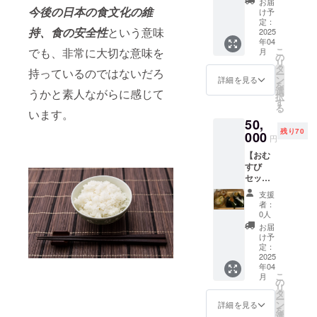
致しか
ずお名
お届
せデ
今後の日本の食文化の維
ご利用
ねま
け予
前、ご
ザート6
いただ
定：
す。 ・
住所、
持、食の安全性
という意味
食分提
2025
けま
裏面に
連絡先
年04
供チ
す。 ・
必ず支
のご記
でも、非常に大切な意味を
こ
月
ケッ
現金へ
の
援者様
入をお
リ
ト】 お
の交換
タ
のお名
願いし
持っているのではないだろ
ー
むすび2
はでき
ン
前のご
詳細を見る
ます。
を
つ、豚
ませ
選
記入を
うかと素人ながらに感じて
・有効
択
汁、付
ん。お
す
お願い
期間：
る
け合わ
います。
つりは
しま
2025年
50,
せのお
でませ
す。チ
4月から
残り70
むすび
000
ん。 ・
ケット
1年間
円
セット
チケッ
は譲渡
【おむ
が6食分
トの紛
可能で
すび
と、ド
失にご
す。 ・
セット6
リンク6
注意く
郵送に
食分、
杯、お
ださ
てお送
支援
ドリン
まかせ
い。再
りしま
者：
ク6杯、
デザー
発行は
0人
す。必
おまか
ト6食分
致しか
ずお名
お届
せデ
をご提
ねま
け予
前、ご
ザート6
供する
定：
す。 ・
住所、
食分、
2025
チケッ
裏面に
連絡先
年04
キッズ
トで
必ず支
のご記
こ
月
プレー
す。 ・
の
援者様
入をお
リ
ト6食分
店舗で
タ
のお名
願いし
ー
提供チ
のお食
ン
前のご
詳細を見る
ます。
を
ケッ
事にご
選
記入を