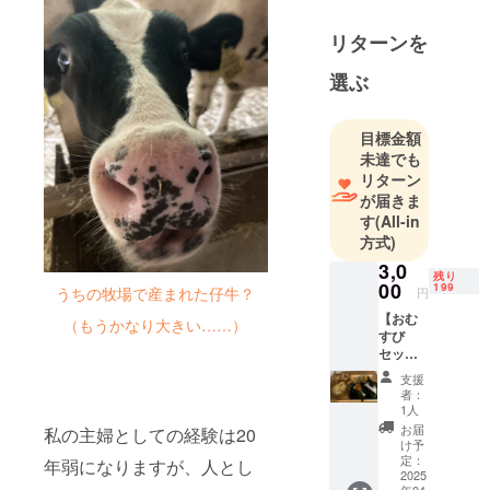
普段は夫が
リターンを
経営する牧
場を支える
選ぶ
ため、家事
育児の傍
目標金額
ら、経理作
未達でも
業や雑務に
リターン
いそしんで
が届きま
います。
す
(All-in
方式)
3,0
残り
00
199
うちの牧場で産まれた仔牛？
円
【おむ
（もうかなり大きい……）
すび
セット2
食分、
支援
ドリン
者：
ク2杯提
1人
供チ
お届
私の主婦としての経験は20
ケッ
け予
ト】 お
定：
年弱になりますが、人とし
むすび2
2025
年04