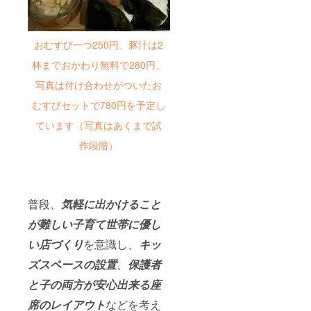
おむすび一つ250円、豚汁は2
杯までおかわり無料で280円、
写真は付け合わせがついたお
むすびセットで780円を予定し
ています（写真はあくまで試
作段階）
普段、
気軽に出かけること
が難しい子育て世帯に優し
い店づくり
を意識し、
キッ
ズスペースの設置
、
保護者
と子の両方が安心出来る座
席のレイアウト
などを考え