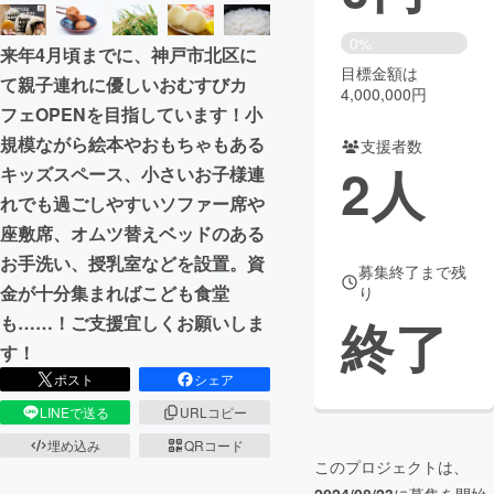
まちづくり・地域活性化
0%
来年4月頃までに、神戸市北区に
目標金額は
て親子連れに優しいおむすびカ
4,000,000円
CAMPFIRE for Social Good
CAMPFIRE Creation
フェOPENを目指しています！小
CAMPFIREふるさと納税
machi-ya
コミュニティ
規模ながら絵本やおもちゃもある
支援者数
2
人
キッズスペース、小さいお子様連
れでも過ごしやすいソファー席や
座敷席、オムツ替えベッドのある
お手洗い、授乳室などを設置。資
募集終了まで残
金が十分集まればこども食堂
り
終了
も……！ご支援宜しくお願いしま
す！
ポスト
シェア
LINEで送る
URLコピー
埋め込み
QRコード
このプロジェクトは、