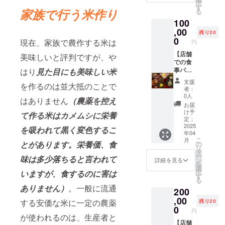
・有効
択
ト】 お
利用い
す
お願い
期間：
家族で行う米作り
る
むすび2
ただけ
しま
2025年
100
つ、豚
ます。
す。チ
4月から
汁、付
,00
・現金
ケット
1年間
残り20
け合わ
への交
0
は譲渡
現在、家族で農作する米は
円
せのお
換はで
可能で
むすび
【店舗
きませ
す。 ・
美味しいと評判ですが、や
セット
での食
ん。お
郵送に
が6食分
事パー
はり
見た目にも美味しい米
つりは
てお送
と、ド
ティ
でませ
りしま
支援
を作るのは並大抵のことで
リンク6
（ラン
ん。 ・
す。必
者：
杯、お
チ）に
チケッ
ずお名
0人
はありません
（農薬を控え
まかせ
招待】
トの紛
前、ご
お届
デザー
店舗で
失にご
住所、
け予
て作る米はカメムシに栄養
ト6食
の食事
注意く
定：
連絡先
分、
パー
2025
ださ
のご記
を吸われて黒く変色するこ
年04
キッズ
ティ
い。再
入をお
こ
月
プレー
（ラン
発行は
とがあります。栄養価、食
の
願いし
リ
ト6食分
チ）に
致しか
タ
ます。
ー
味は多少落ちると言われて
をご提
ご招待
ねま
ン
・有効
詳細を見る
を
供する
しま
す。 ・
選
期間：
択
いますが、食するのに害は
チケッ
す。 ・
裏面に
す
2025年
る
トで
日程：
必ず支
4月から
ありません）
。一般に流通
200
す。 ・
2025年
援者様
1年間
店舗で
4〜5月
,00
のお名
する安価な米に一定の農薬
残り20
のお食
頃、日
前のご
0
円
事にご
付未定
記入を
が使われるのは、生産者と
利用い
・場
【店舗
お願い