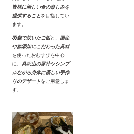
皆様に新しい食の楽しみを
提供すること
を目指してい
ます。
羽釜で炊いたご飯
と、
国産
や無添加にこだわった具材
を使ったおむすびを中心
に、
具沢山の豚汁
や
シンプ
ルながら身体に優しい手作
りのデザート
をご用意しま
す。