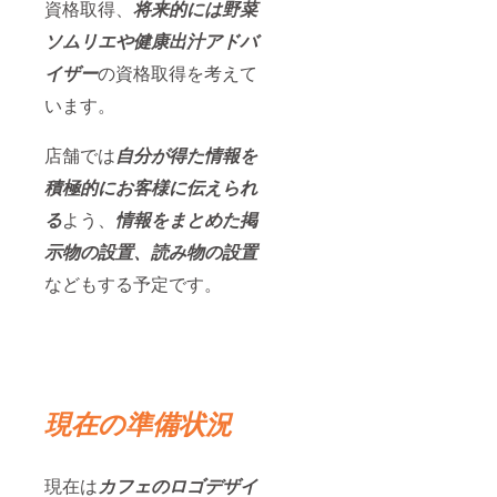
資格取得、
将来的には野菜
ソムリエや健康出汁アドバ
イザー
の資格取得を考えて
います。
店舗では
自分が得た情報を
積極的にお客様に伝えられ
る
よう、
情報をまとめた掲
示物の設置、読み物の設置
などもする予定です。
現在の準備状況
現在は
カフェのロゴデザイ