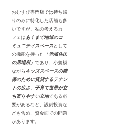
おむすび専門店では持ち帰
りのみに特化した店舗も多
いですが、私の考えるカ
フェは
あくまで地域のコ
ミュニティスペース
として
の機能を持った
「地域住民
の居場所」
であり、小規模
ながら
キッズスペースの確
保のために賃貸するテナン
トの広さ
、
子育て世帯が立
ち寄りやすい立地
である必
要があるなど、設備投資な
ども含め、資金面での問題
があります。