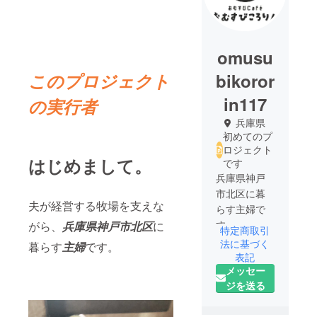
omusu
このプロジェクト
bikoror
in117
の実行者
兵庫県
初めてのプ
ロジェクト
はじめまして。
です
兵庫県神戸
市北区に暮
夫が経営する牧場を支えな
らす主婦で
す。
がら、
兵庫県神戸市北区
に
特定商取引
法に基づく
暮らす
主婦
です。
カフェで
表記
メッセー
ゆっくり過
ジを送る
ごすのが好
きです。