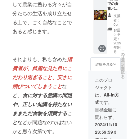
ただけ
所：兵
での食
して農業に携わる方々が自
しま
ます。
庫県神
事パー
す。チ
分たちの生活を成り立たせ
・現金
戸市北
ティ
ケット
支援
への交
区 ・支
（ディ
は譲渡
者：
る上で、ごく自然なことで
換はで
援者様
ナー、
可能で
0人
きませ
の交通
酒類あ
す。 ・
お届
あると感じます。
ん。お
費や滞
り）に
郵送に
け予
つりは
在費は
招待】
てお送
定：
でませ
各自で
店舗で
2025
りしま
年04
ん。 ・
ご負担
の食事
す。必
こ
月
チケッ
くださ
パー
ずお名
の
リ
トの紛
い。 ・
ティ
それよりも、私も含めた
消
前、ご
タ
ー
失にご
クラウ
（ディ
住所、
ン
詳細を見る
を
費者が、綺麗な見た目にこ
注意く
ドファ
ナー、
連絡先
選
択
ださ
ンディ
酒類あ
のご記
す
る
だわり過ぎること、安さに
い。再
ング終
り）に
入をお
このプロ
発行は
了後、
ご招待
願いし
飛びついてしまうこと
な
ジェクト
致しか
会場な
しま
ます。
ねま
ど詳細
す。 ・
・有効
は、
All-In方
ど、
食に対する意識の問題
す。 ・
情報を
日程：
期間：
式
です。
裏面に
メール
2025年
2025年
や、正しい知識を持たない
必ず支
にてご
4〜5月
4月から
目標金額に
ままただ食物を消費するこ
援者様
案内し
頃、日
1年間
関わらず、
のお名
ます。
付未定
と
などが問題なのではない
前のご
・必ず
・場
2024/11/10
記入を
メール
所：兵
かと思う次第です。
23:59:59
ま
お願い
アドレ
庫県神
しま
スのご
戸市北