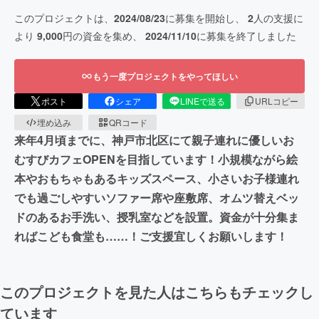
このプロジェクトは、
2024/08/23
に募集を開始し、
2
人の支援に
より
9,000
円の資金を集め、
2024/11/10
に募集を終了しました
もう一度プロジェクトをやってほしい
ポスト
シェア
LINEで送る
URLコピー
埋め込み
QRコード
来年4月頃までに、神戸市北区にて親子連れに優しいお
むすびカフェOPENを目指しています！小規模ながら絵
本やおもちゃもあるキッズスペース、小さいお子様連れ
でも過ごしやすいソファー席や座敷席、オムツ替えベッ
ドのあるお手洗い、授乳室などを設置。資金が十分集ま
ればこども食堂も……！ご支援宜しくお願いします！
このプロジェクトを見た人はこちらもチェックし
ています