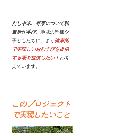
催予定
です
が、当
日来店
が難し
だしや米、野菜について私
い方に
自身が学び
、地域の皆様や
限り、
別日程
子どもたちに、より
健康的
を設け
る予定
で
美味し
いおむすびを提供
です。
その
する場を提供したい！
と考
旨、ご
案内
えています。
メール
にてお
申し付
け下さ
い。
このプロジェクト
で実現したいこと