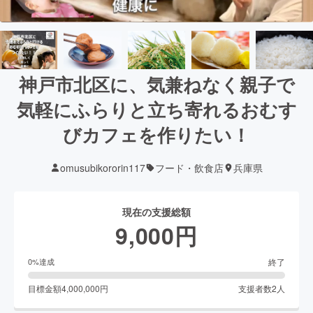
神戸市北区に、気兼ねなく親子で
気軽にふらりと立ち寄れるおむす
びカフェを作りたい！
omusubikororin117
フード・飲食店
兵庫県
現在の支援総額
9,000
円
終了
0
%達成
目標金額
4,000,000
円
支援者数
2
人