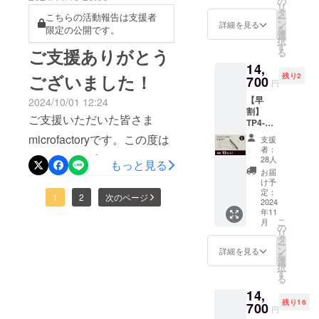
の
る7月中旬ごろを予定してい
リ
をお使
タ
についてスクリュー式で簡
こちらの活動報告は支援者
ー
ます。なお、今回新登場の
いくだ
ン
詳細を見る
「小さな工
限定の公開です。
を
単に行えます。以下の
さい。
選
択
シルバー×シルバーモデルは
場」という
TP4-
す
ご支援ありがとう
る
YouTubeビデオで手順を解
miniで
名前の通
ご自身で扇面と骨組みを組
14,
標準装
説しております。 なお、交
り、小さな
ございました！
残り2
備され
700
み立てていただくDIYタイ
円
トライから
ている
換用ニブは以下からお買い
【早
2024/10/01 12:24
プ。一手間を加えること
ニブ
うまれるク
割】
求めいただけます。
（ペン
ご支援いただいた皆さま
で、美しいチタン焼け加工
リエイティ
TP4-
先）を
https://www.microfactory.jp/p
mini チ
黒ニブ
ブなものづ
microfactoryです。この度は
支援
を楽しむことも可能です
タン万
に交換
者：
roducts/timaze-schmidt-
くりを行う
年筆
TP4-miniのプロジェクトに
するオ
28人
よ。チタンを焼き加工して
もっと見る
海外のプロ
Silver
プショ
fh241②対応インクについて
お届
たくさんのご支援いただ
ニブ
みた - ブログ記事はこちら
ンで
け予
ダクトブラ
（ペン
ヨーロッパ共通規格・
す。
定：
き、誠にありがとうござい
1
2
次のページ
ンドを追い
から
先の太
2024
TP4-
ショートタイプのものが適
年11
さ）：
かけ、機動
mini ブ
ます。今回は、これまでの
https://www.microfactory.jp/bl
こ
月
EF[極
ラック
の
力の高いス
合します。こちらは市販の
リ
細], F[細
TimazeのTPシリーズにな
を支援
タ
ogs/journal/tti-fan-burn-25
ー
モールチー
字],
された
ン
詳細を見る
ものをお買い求めください
を
かったシルバーのライン
M[太字]
方限定
選
ムで活動
択
一般販
ませ。どうぞよろしくお願
のオプ
す
ナップを追加し、プロジェ
中。
る
売予定
ション
いします！microfactory
14,
価格
です。
クトを臨みました。予想以
残り16
16,800
700
※こちら
皆様からの
円
円の
上にシルバーに人気があ
のリ