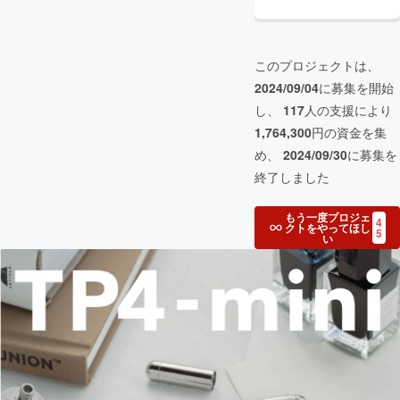
このプロジェクトは、
2024/09/04
に募集を開始
し、
117
人の支援により
1,764,300
円の資金を集
め、
2024/09/30
に募集を
終了しました
もう一度プロジェ
4
クトをやってほし
5
い