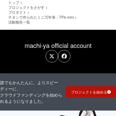
規販売
トップ
>
価格が
プロジェクトをさがす
>
販売予
プロダクト
>
定価格
より下
チタンで作られたミニ万年筆：TP4-mini
>
がる可
活動報告一覧
能性も
ござい
ます。
※このリ
ターン
machi-ya official account
は送
料・税
込で
す。 ニ
ブ（ペ
ン先の
太さ）
をお選
びくだ
誰でもかんたんに、よりスピー
さい
ディーに、
プロジェクトを始める
クラウドファンディングを始めら
れるようになりました。