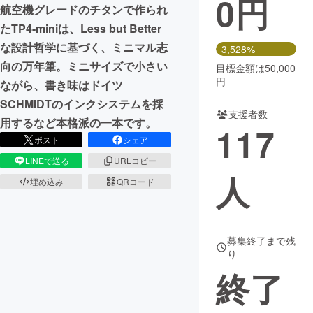
0
円
航空機グレードのチタンで作られ
まちづくり・地域活性化
たTP4-miniは、Less but Better
な設計哲学に基づく、ミニマル志
3,528%
向の万年筆。ミニサイズで小さい
目標金額は50,000
CAMPFIRE for Social Good
CAMPFIRE Creation
円
ながら、書き味はドイツ
CAMPFIREふるさと納税
machi-ya
コミュニティ
SCHMIDTのインクシステムを採
支援者数
用するなど本格派の一本です。
117
ポスト
シェア
LINEで送る
URLコピー
人
埋め込み
QRコード
募集終了まで残
り
終了