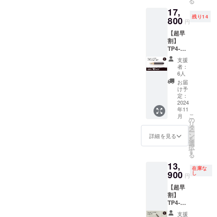
る
売予定
天災や
を頂
ます。
17,
価格
コロナ
き、現
※このリ
残り14
19,800
800
禍等に
在進め
ターン
円
円の
よる物
ている
は送
【超早
15%OF
流混乱
環境か
料・税
割】
F（送
など、
ら量産
込で
TP4-
料・税
出荷時
体制を
す。
mini チ
込） ※
期が遅
更に整
支援
タン万
ご支援
れる場
えるこ
者：
年筆
の数が
合があ
6人
とがで
BK/GL
想定を
りま
きた場
お届
ニブ
上回っ
す。 ※
け予
合、正
（ペン
た場
定：
本プロ
規販売
先の太
2024
合、使
ジェク
価格が
年11
さ）：
用部材
トを通
販売予
こ
月
EF[極
の供給
の
して想
定価格
リ
細], F[細
状況、
タ
定を上
より下
ー
字],
製造工
ン
回る皆
詳細を見る
がる可
を
M[太字]
程上の
選
様から
能性も
択
一般販
都合、
す
ご支援
ござい
る
売予定
天災や
を頂
ます。
13,
価格
コロナ
き、現
※このリ
在庫な
19,800
900
禍等に
し
在進め
ターン
円
円の
よる物
ている
は送
【超早
10%OF
流混乱
環境か
料・税
割】
F（送
など、
ら量産
込で
TP4-
料・税
出荷時
体制を
す。
mini チ
込） ※
期が遅
更に整
支援