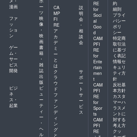
メ・
ポ
約
RE
漫画
ー
CA
説
細則
for
ツ
MP
明
プライ
Soci
ファ
映
FI
会
バシー
al
ッ
像
RE
・
ポリ
Goo
ショ
・
ア
相
シー
d
ン
映
カ
談
特定商
CAM
画
デ
会
取引法
PFI
ゲー
書
ミ
に基づ
RE
ム・
籍
ー
く表記
for
サー
・
と
情報セ
Ente
ビス
雑
は
キュリ
rtain
開発
誌
ク
サ
ティ方
men
出
ラ
ポ
針
t
版
ウ
ー
反社基
CAM
ビジ
ビ
ド
ト
本方針
PFI
ネ
ュ
フ
サ
カスタ
RE
ス・
ー
ァ
ー
マーハ
for
起業
テ
ン
ビ
ラスメ
Spor
ィ
デ
ス
ントに
ts
ー
ィ
対する
CAM
・
ン
考え方
PFI
ヘ
グ
クッ
RE
ル
と
キーポ
ふる