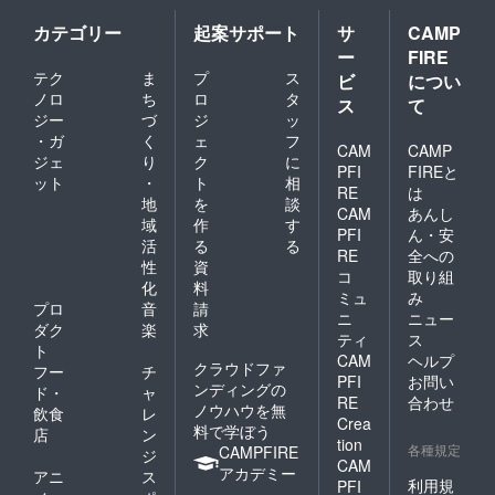
カテゴリー
起案サポート
サ
CAMP
ー
FIRE
テク
ま
プ
ス
ビ
につい
ノロ
ち
ロ
タ
ス
て
ジー
づ
ジ
ッ
・ガ
く
ェ
フ
CAM
CAMP
ジェ
り
ク
に
PFI
FIREと
ット
・
ト
相
RE
は
地
を
談
CAM
あんし
域
作
す
PFI
ん・安
活
る
る
RE
全への
性
資
コ
取り組
化
料
ミュ
み
プロ
音
請
ニ
ニュー
ダク
楽
求
ティ
ス
ト
CAM
ヘルプ
クラウドファ
フー
チ
PFI
お問い
ンディングの
ド・
ャ
RE
合わせ
ノウハウを無
飲食
レ
Crea
料で学ぼう
店
ン
tion
各種規定
CAMPFIRE
ジ
CAM
アカデミー
アニ
ス
利用規
PFI