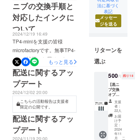
が手がけるチタン×シルクの
好きのメン
ニブの交換手順と
法に基づく
バーが、世
高級扇子：TTi-FAN
表記
界に目を向
対応したインクに
メッセー
(718/918)に、2025年モデル
けクリエイ
ジを送る
ついて
が新登場。6月25日まで注文
ティブな
2024/12/19 16:49
「もの」を
受付中です。販売ページは
TP4-miniを支援の皆様
集め皆様に
以下のリンクから遷移して
お届けする
リターンを
microfactoryです。無事TP4-
みてください。TTi-FAN
キュレー
miniを皆様にお届けできて
選ぶ
もっと見る
718（小型）
ションスト
いるかと思います。チタン
アです。
配送に関するアッ
https://www.microfactory.jp/p
500
の魅力をミニボディに詰め
円
残り18
roducts/tti-fan-718TTi-FAN
プデート
独自の工夫
込んだ万年筆としてお楽し
【黒ニ
918（大型）
ブ交換
とアイディ
2024/12/02 20:00
みいただければ幸いです。
オプ
https://www.microfactory.jp/p
アに満ちた
ショ
こちらの活動報告は支援者
さて、一部の方から問い合
支援
プロダクト
ン】 ※
roducts/tti-fan-918[先行販売
者：
限定の公開です。
本リ
わせがありました、ニブの
を厳選し、
22人
期間]6/16 (火曜)18:00 - 6/25
ターン
配送に関するアッ
お届
皆様にお届
交換方法と対応インクにつ
をご支
け予
(木曜) 23:59PM発送につい
けしていま
援の際
定：
プデート
いてアップデートさせてい
は、ま
2024
す。
ては、梅雨明けが予想され
年11
とめ支
ただきます。①ニブの交換
こ
2024/11/19 20:00
--
月
援機能