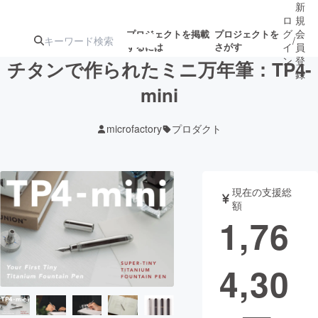
新
ロ
規
グ
会
プロジェクトを掲載
プロジェクトを
/
するには
さがす
イ
員
ン
登
チタンで作られたミニ万年筆：TP4-
録
mini
人気のプロ
注目のリ
注目の新着プロ
募集終了が近いプ
もうすぐ公開
microfactory
プロダクト
ジェクト
ターン
ジェクト
ロジェクト
されます
アート・写真
音楽
現在の支援総
額
1,76
テクノロジー・ガジェット
ゲーム・サ
4,30
映像・映画
書籍・雑誌
ビジネス・起業
チャレンジ