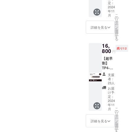
いります。
（ペン
た場
定：
本プロ
先の太
2024
合、使
ジェク
年11
さ）：
用部材
どうぞ、私
トを通
こ
月
EF[極
の供給
の
して想
たちの活動
リ
細], F[細
状況、
タ
定を上
ー
を温かく応
字],
製造工
ン
回る皆
詳細を見る
を
M[太字]
程上の
選
様から
援いただけ
択
一般販
都合、
す
ご支援
る
れば幸いで
売予定
天災や
を頂
16,
価格
す。
コロナ
き、現
残り12
18,700
800
禍等に
在進め
円
円の
よる物
ている
【超早
10%OF
流混乱
環境か
割】
F（送
など、
ら量産
TP4-
料・税
出荷時
体制を
mini チ
込） ※
期が遅
更に整
支援
タン万
ご支援
れる場
えるこ
者：
年筆 All
の数が
合があ
23人
とがで
Black
想定を
りま
きた場
お届
ニブ
上回っ
す。 ※
け予
合、正
（ペン
た場
定：
本プロ
規販売
先の太
2024
合、使
ジェク
価格が
年11
さ）：
用部材
トを通
販売予
こ
月
EF[極
の供給
の
して想
定価格
リ
細], F[細
状況、
タ
定を上
より下
ー
字],
製造工
ン
回る皆
詳細を見る
がる可
を
M[太字]
程上の
選
様から
能性も
択
一般販
都合、
す
ご支援
ござい