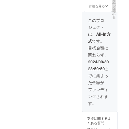
細], F[細
状況、
タ
定を上
より下
ー
字],
製造工
ン
回る皆
詳細を見る
がる可
を
M[太字]
程上の
選
様から
能性も
択
一般販
都合、
す
ご支援
ござい
る
売予定
天災や
を頂
このプロ
ます。
価格
コロナ
き、現
※このリ
ジェクト
16,800
禍等に
在進め
ターン
円の
よる物
ている
は、
All-In方
は送
17%OF
流混乱
環境か
料・税
式
です。
F（送
など、
ら量産
込で
料・税
出荷時
体制を
目標金額に
す。
込） ※
期が遅
更に整
関わらず、
ご支援
れる場
えるこ
の数が
合があ
とがで
2024/09/30
想定を
りま
きた場
23:59:59
ま
上回っ
す。 ※
合、正
た場
本プロ
規販売
でに集まっ
合、使
ジェク
価格が
た金額が
用部材
トを通
販売予
の供給
して想
定価格
ファンディ
状況、
定を上
より下
ングされま
製造工
回る皆
がる可
程上の
様から
能性も
す。
都合、
ご支援
ござい
天災や
を頂
ます。
コロナ
き、現
※このリ
支援に関するよ
禍等に
在進め
ターン
くある質問
よる物
ている
は送