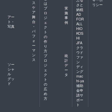
ス
は
リシー
さと
ケ
プ
実
納税
ア
ロ
施
AD
アー
舞
ジ
事
FOR
ト・
台
ェ
例
ALL
写真
・
ク
HIO
パ
ト
KOS
フ
の
HI
ォ
作
JFA
ー
り
クラ
マ
方
ウド
ン
プ
統
ファ
ス
ロ
計
ン
ソー
ジ
デ
ディ
シャ
ェ
ー
ング
ル
ク
タ
mac
グッ
ト
hi-ya
ド
の
補助
広
金申
め
請サ
方
ポー
ト