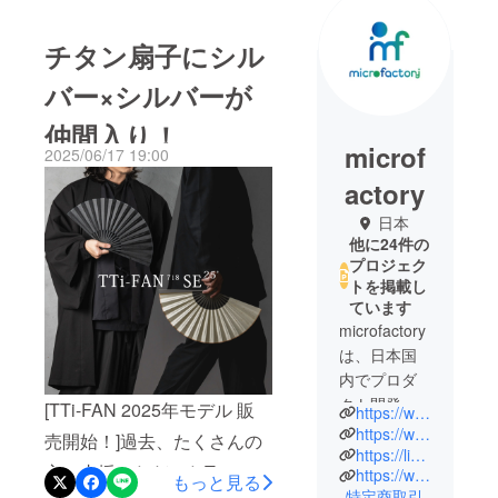
チタン扇子にシル
バー×シルバーが
仲間入り！
microf
2025/06/17 19:00
actory
日本
他に24件の
プロジェク
トを掲載し
ています
microfactory
は、日本国
内でプロダ
クト開発に
[TTi-FAN 2025年モデル 販
https://www.microfactory.jp
勤しむガ
https://www.instagram.com/microfactory_jp/
売開始！]過去、たくさんの
ジェット・
https://lin.ee/FO0NygF
方に支援いただいたTimaze
https://www.timaze.jp
プロダクト
もっと見る
特定商取引