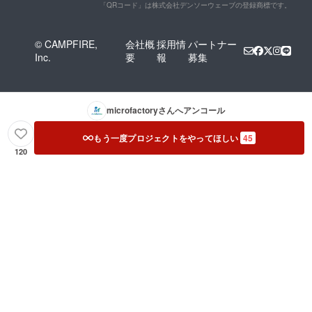
「QRコード」は株式会社デンソーウェーブの登録商標です。
© CAMPFIRE,
会社概
採用情
パートナー
Inc.
要
報
募集
microfactory
さんへアンコール
もう一度プロジェクトをやってほしい
45
120