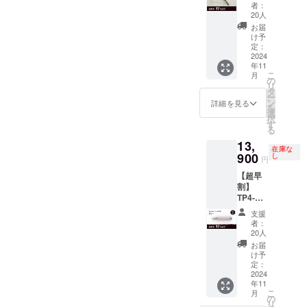
タン万
ご支援
れる場
えるこ
者：
年筆
の数が
合があ
20人
とがで
Silver
想定を
りま
きた場
お届
ニブ
上回っ
す。 ※
け予
合、正
（ペン
た場
定：
本プロ
規販売
先の太
2024
合、使
ジェク
価格が
年11
さ）：
用部材
トを通
販売予
こ
月
EF[極
の供給
の
して想
定価格
リ
細], F[細
状況、
タ
定を上
より下
ー
字],
製造工
ン
回る皆
詳細を見る
がる可
を
M[太字]
程上の
選
様から
能性も
択
一般販
都合、
す
ご支援
ござい
る
売予定
天災や
を頂
ます。
13,
価格
コロナ
き、現
※このリ
在庫な
16,800
900
禍等に
し
在進め
ターン
円
円の
よる物
ている
は送
【超早
17%OF
流混乱
環境か
料・税
割】
F（送
など、
ら量産
込で
TP4-
料・税
出荷時
体制を
す。
mini チ
込） ※
期が遅
更に整
支援
タン万
ご支援
れる場
えるこ
者：
年筆
の数が
合があ
20人
とがで
Grey ニ
想定を
りま
きた場
お届
ブ（ペ
上回っ
す。 ※
け予
合、正
ン先の
た場
定：
本プロ
規販売
太
2024
合、使
ジェク
価格が
年11
さ）：
用部材
トを通
販売予
こ
月
EF[極
の供給
の
して想
定価格
リ