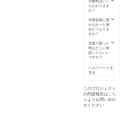
流混乱
環境か
手数料はいく
料・税
など、
ら量産
らかかります
込で
出荷時
体制を
か？
す。
期が遅
更に整
れる場
えるこ
目標金額に届
合があ
とがで
かなかった場
りま
きた場
合どうなりま
す。 ※
合、正
すか？
本プロ
規販売
ジェク
価格が
支援で困った
トを通
販売予
時はどこに相
して想
定価格
談したらいい
定を上
より下
ですか？
回る皆
がる可
様から
能性も
ヘルプページを
ご支援
ござい
見る
を頂
ます。
き、現
※このリ
在進め
ターン
このプロジェクト
ている
は送
の問題報告は
こち
環境か
料・税
ら量産
ら
よりお問い合わ
込で
体制を
す。
せください
更に整
えるこ
とがで
きた場
合、正