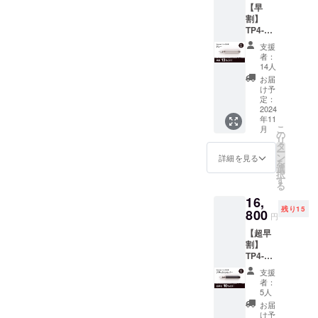
貴重なご意
【早
13%OF
ターン
り、嬉しく思っています。
割】
F（送
見は、活動
を支援
TP4-
料・税
の場合
の原動力。
11月中のお届けに向けて、
mini チ
込） ※
は、標
支援
製品メー
タン万
ご支援
準装備
者：
鋭意準備して参ります。ま
年筆
の数が
の金ニ
14人
カーに
Gray ニ
想定を
た配送完了後は、オンライ
ブは付
お届
フィード
ブ（ペ
上回っ
属しま
け予
ンストアで販売予定です。
ン先の
バックし、
た場
定：
せん ブ
太
2024
合、使
ラック
より良い製
引き続きよろしくお願いし
年11
さ）：
用部材
ニブの
こ
月
品の開発に
EF[極
の供給
の
一般販
ます！以降の新製品情報な
リ
細], F[細
状況、
タ
繋げていき
売予定
ー
字],
製造工
ど、最新プロダクトの情報
ン
価格は
詳細を見る
ます。ま
を
M[太字]
程上の
選
2,000円
択
はLINE/Instagramで発信し
た、これか
一般販
都合、
す
（送
る
売予定
天災や
料・税
らも国内の
ております。もしよろしけ
16,
価格
コロナ
込）で
クリエイ
残り15
16,800
800
禍等に
す。
れば登録/フォローください
円
円の
ティブな製
よる物
【超早
13%OF
流混乱
ませ。----公式
品開発に注
割】
F（送
など、
力し、皆様
TP4-
LINEhttps://lin.ee/FO0NygF
料・税
出荷時
mini チ
込） ※
期が遅
に喜んでい
支援
公式
タン万
ご支援
れる場
者：
ただけるよ
年筆
の数が
合があ
5人
Instagramhttps://www.instagr
BK/SL
う努めてま
想定を
りま
お届
ニブ
上回っ
す。 ※
け予
am.com/microfactory_jp/