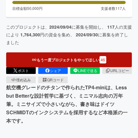
目標金額
50,000
円
支援者数
117
人
このプロジェクトは、
2024/09/04
に募集を開始し、
117
人の支援
により
1,764,300
円の資金を集め、
2024/09/30
に募集を終了し
ました
もう一度プロジェクトをやってほしい
45
ポスト
シェア
LINEで送る
URLコピー
埋め込み
QRコード
航空機グレードのチタンで作られたTP4-miniは、Less
but Betterな設計哲学に基づく、ミニマル志向の万年
筆。ミニサイズで小さいながら、書き味はドイツ
SCHMIDTのインクシステムを採用するなど本格派の一
本です。