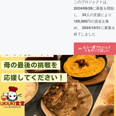
このプロジェクトは、
2024/09/28
に募集を開始
し、
33
人の支援により
105,000
円の資金を集
め、
2024/10/31
に募集を
終了しました
もう一度プロジェク
トをやってほしい