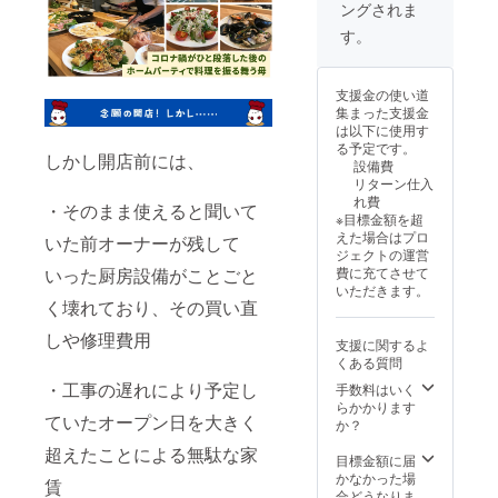
ングされま
ルにて
お送り
す。
しま
す。使
い方は
支援金の使い道
メール
集まった支援金
にて説
は以下に使用す
明しま
る予定です。
す。 ・
しかし開店前には、
設備費
150円値
リターン仕入
引き券
れ費
は初回
・そのまま使えると聞いて
※目標金額を超
来店時
えた場合はプロ
いた前オーナーが残して
にお渡
ジェクトの運営
しいた
いった厨房設備がことごと
費に充てさせて
しま
いただきます。
す。ス
く壊れており、その買い直
タッフ
にクラ
しや修理費用
支援に関するよ
ウド
くある質問
ファン
ディン
・工事の遅れにより予定し
手数料はいく
グで支
らかかります
ていたオープン日を大きく
援をし
か？
た旨を
超えたことによる無駄な家
お声掛
目標金額に届
けくだ
かなかった場
賃
さい。
合どうなりま