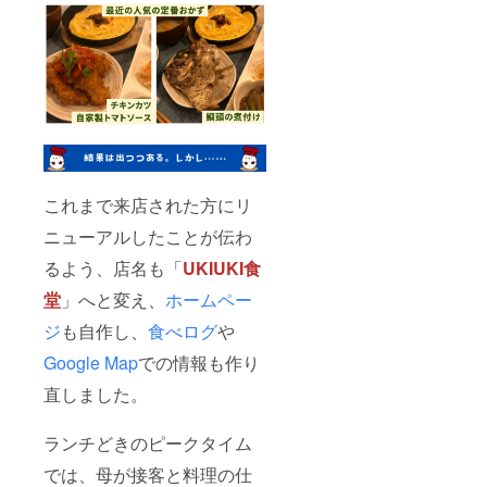
これまで来店された方にリ
ニューアルしたことが伝わ
るよう、店名も「
UKIUKI食
堂
」へと変え、
ホームペー
ジ
も自作し、
食べログ
や
Google Map
での情報も作り
直しました。
ランチどきのピークタイム
では、母が接客と料理の仕