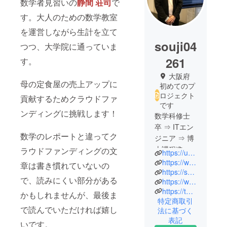
数学者見習いの
静間 荘司
で
す。大人のための数学教室
を運営しながら生計を立て
souji04
つつ、大学院に通っていま
261
す。
大阪府
母の定食屋の売上アップに
初めてのプ
ロジェクト
貢献するためクラウドファ
です
ンディングに挑戦します！
数学科修士
卒 ⇒ ITエン
数学のレポートと違ってク
ジニア ⇒ 博
士課程進学
ラウドファンディングの文
https://ukiukidiner.wixsite.com/ukiuki-diner-namba
（現在）
https://www.instagram.com/ukiuki.diner01/
章は書き慣れていないの
料理とお酒
https://soumathlabo.wixsite.com/sou-math-labo
で、読みにくい部分がある
https://www.math-lesson.com/
が好きな数
https://twitter.com/SOU_Math_Labo
学者見習い
かもしれませんが、最後ま
特定商取引
です。立ち
で読んでいただければ嬉し
法に基づく
飲み屋で8年
表記
いです。
働いていま