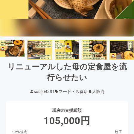
リニューアルした母の定食屋を流
行らせたい
souji04261
フード・飲食店
大阪府
現在の支援総額
105,000
円
終了
105
%達成