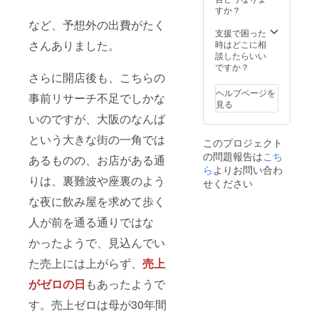
この券
すか？
はお一
など、予想外の出費がたく
人様1会
支援で困った
計１枚
さんありました。
時はどこに相
ずつ使
談したらいい
用可能
ですか？
さらに開店後も、こちらの
です。
・有効
ヘルプページを
事前リサーチ不足でしかな
期間：
見る
メール
いのですが、大阪のなんば
送信日
（2024
という大きな街の一角では
このプロジェクト
年11月
の問題報告は
初旬）
こち
あるものの、お店がある通
～2025
ら
よりお問い合わ
年5月11
りは、裏難波や座裏のよう
せください
日まで
な夜に飲み屋を求めて歩く
人が前を通る通りではな
かったようで、見込んでい
た売上には上がらず、
売上
がゼロの日
もあったようで
す。売上ゼロは母が30年間