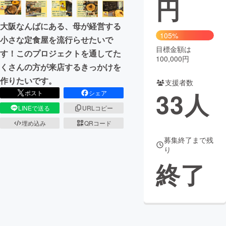
円
まちづくり・地域活性化
大阪なんばにある、母が経営する
105%
小さな定食屋を流行らせたいで
目標金額は
CAMPFIRE for Social Good
CAMPFIRE Creation
す！このプロジェクトを通してた
100,000円
CAMPFIREふるさと納税
machi-ya
コミュニティ
くさんの方が来店するきっかけを
作りたいです。
支援者数
33
人
ポスト
シェア
LINEで送る
URLコピー
埋め込み
QRコード
募集終了まで残
り
終了