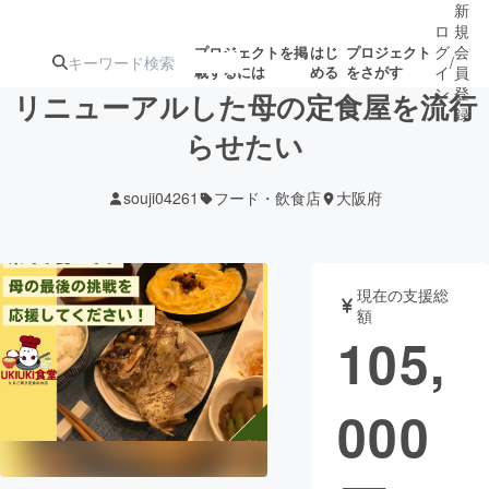
新
ロ
規
グ
会
プロジェクトを掲
はじ
プロジェクト
/
載するには
める
をさがす
イ
員
ン
登
リニューアルした母の定食屋を流行
録
らせたい
人気のプロ
注目のリ
注目の新着プロ
募集終了が近いプ
もうすぐ公開
souji04261
フード・飲食店
大阪府
ジェクト
ターン
ジェクト
ロジェクト
されます
アート・写真
音楽
現在の支援総
額
105,
テクノロジー・ガジェット
ゲーム・サ
000
映像・映画
書籍・雑誌
ビジネス・起業
チャレンジ