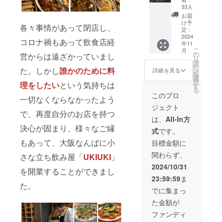
（850
33人
円）引
お届
き換え
け予
各々事情があって閉店し、
券＋150
定：
円値引
2024
コロナ禍もあって飲食店経
年11
き券 ・
こ
月
現金へ
の
営からは遠ざかっていまし
リ
の交換
タ
ー
はでき
た。しかし
誰かのために料
ン
詳細を見る
を
ませ
選
択
理をしたい
という気持ちは
ん。 ・
す
る
UKIUKI
このプロ
一切なくならなかったよう
食堂の
ジェクト
みで使
で、再度自分のお店を持つ
用可能
は、
All-In方
です。
決心が固まり、様々なご縁
式
です。
詳細な
住所は
もあって、大阪なんばに小
目標金額に
ホーム
関わらず、
ページ
さな立ち飲み屋「
UKIUKI
」
に記載
2024/10/31
を開業することができまし
してお
23:59:59
ま
りま
た。
す。 ・
でに集まっ
定食1人
た金額が
前引き
換え券
ファンディ
はメー