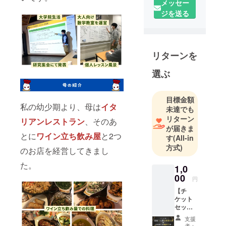
メッセー
した。
ジを送る
大人向けに
数学の個人
レッスンを
リターンを
する教室
を、大阪の
選ぶ
なんばで
やっていま
目標金額
す。
私の幼少期より、母は
イタ
未達でも
リターン
リアンレストラン
、そのあ
が届きま
とに
ワイン立ち飲み屋
と2つ
す
(All-in
方式)
のお店を経営してきまし
た。
1,0
00
円
【チ
ケット
セッ
ト】 定
支援
食1人前
者：