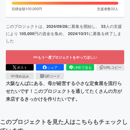
目標金額
100,000
円
支援者数
33
人
このプロジェクトは、
2024/09/28
に募集を開始し、
33
人の支援
により
105,000
円の資金を集め、
2024/10/31
に募集を終了しま
した
もう一度プロジェクトをやってほしい
ポスト
シェア
LINEで送る
URLコピー
埋め込み
QRコード
大阪なんばにある、母が経営する小さな定食屋を流行ら
せたいです！このプロジェクトを通してたくさんの方が
来店するきっかけを作りたいです。
このプロジェクトを見た人はこちらもチェックし