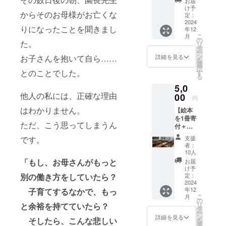
円
お届
テッ
け予
からそのお母様がお亡くな
カー
定：
2024
シール1
りになったことを聞きまし
年12
枚を郵
こ
月
送しま
の
た。
リ
す。 ●
タ
ー
ステッ
ン
詳細を見る
お子さんを抱いて自ら……
を
カーの
選
択
とのことでした。
デザイ
す
る
ン：制
5,0
作中で
他人の私には、正確な理由
00
す。 ●
円
ステッ
はわかりません。
【絵本
カーの
を1冊寄
サイ
ただ、こう思ってしまうん
付＋お
ズ：
礼の
4cm×4
です。
支援
メッ
cmの正
者：
セー
円
10人
ジ】 絵
「もし、お母さんがもっと
お届
本を1
け予
冊、子
別の働き方をしていたら？
定：
ども関
2024
年12
子育てするなかで、もっ
連施設
こ
月
に寄付
の
リ
と余裕を持てていたら？
しま
タ
ー
す。支
ン
詳細を見る
そしたら、
こんな悲しい
を
援者様
選