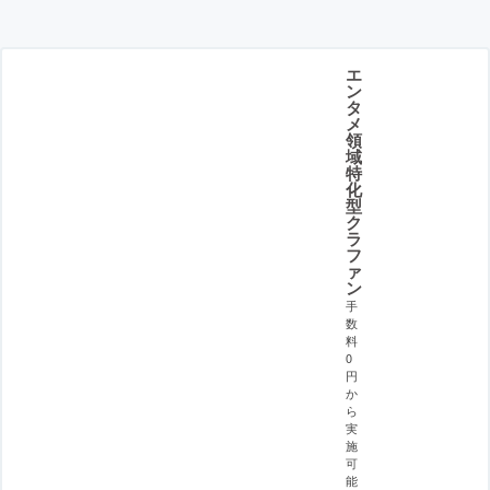
エ
ン
タ
メ
領
域
特
化
型
ク
ラ
フ
ァ
ン
手
数
料
0
円
か
ら
実
施
可
能