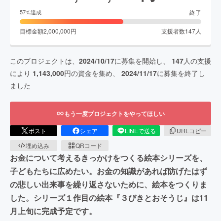
終了
57
%達成
目標金額
2,000,000
円
支援者数
147
人
このプロジェクトは、
2024/10/17
に募集を開始し、
147
人の支援
により
1,143,000
円の資金を集め、
2024/11/17
に募集を終了し
ました
もう一度プロジェクトをやってほしい
ポスト
シェア
LINEで送る
URLコピー
埋め込み
QRコード
お金について考えるきっかけをつくる絵本シリーズを、
子どもたちに広めたい。お金の知識があれば防げたはず
の悲しい出来事を繰り返さないために、絵本をつくりま
した。シリーズ１作目の絵本『３びきとおそうじ』は11
月上旬に完成予定です。