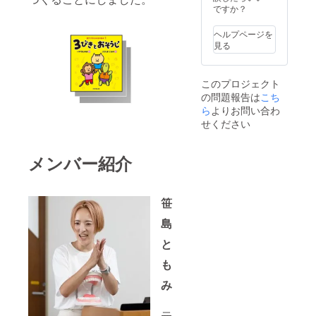
ですか？
ヘルプページを
見る
このプロジェクト
の問題報告は
こち
ら
よりお問い合わ
せください
メンバー紹介
笹
島
と
も
み