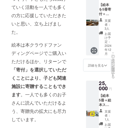
絵本
【絵本
（タイ
ていく活動を一人でも多く
を5冊寄
トル未
付＋お
定）と3
の方に応援していただきた
礼の
作目の
支援
いと思い、立ち上げまし
メッ
絵本
者：
セー
（タイ
3人
た。
ジ】 絵
トル未
お届
本を5
定）を
け予
冊、子
それぞ
定：
絵本は本クラウドファン
ども関
2024
れ1冊ず
年12
連施設
つ郵送
ディングページでご購入い
こ
月
に寄付
しま
の
リ
しま
す。完
タ
ただけるほか、リターンで
ー
す。支
成した
ン
詳細を見る
を
援者様
「寄付」を選択していただ
絵本か
選
択
にはお
ら送付
す
る
くことにより、子ども関連
礼の
するた
25,
メッ
め、送
施設に寄贈する
こともでき
セージ
000
付は3回
円
をお送
に分か
ます
。一人でも多くのお子
【絵本
りしま
れま
5冊＋絵
す。 ※
す。 ●1
さんに読んでいただけるよ
本ス
お礼の
作目の
テッ
メッ
う、寄贈先の拡大にも尽力
送付時
支援
カー 5
セージ
期：
者：
枚】 絵
しています。
の内容
2024年
1人
本5冊と
は、
12月 ●2
お届
絵本ス