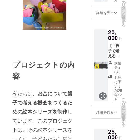
に寄付
の
リ
しま
タ
ー
す。支
ン
詳細を見る
を
援者様
選
択
にはお
す
る
礼の
20,
メッ
セージ
000
円
をお送
【「親
りしま
子で考
す。 ※
えるお
お礼の
金の絵
メッ
プロジェクトの内
支援
本」シ
セージ
者：
リーズ3
の内容
6人
容
部作
は、
お届
セッ
5,000円
け予
ト】 絵
／
定：
本『3び
2025
25,000
私たちは、
お金について親
年12
きとお
円／
こ
月
そう
50,000
子で考える機会をつくるた
の
リ
じ』を1
円の内
タ
ー
めの絵本シリーズを制作
し
冊、来
容と同
ン
詳細を見る
を
年中に
じで
選
択
ています。このプロジェク
販売予
す。
す
る
定のシ
トは、その絵本シリーズを
25,
リーズ2
作目の
000
つくり、子どもたちに広げ
円