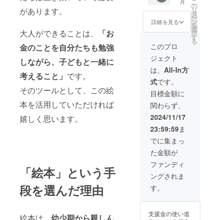
こ
月
と同じ
でお送
の
リ
があります。
内容に
りしま
タ
ー
なりま
す。 ●
ン
詳細を見る
を
す。
収録時
選
大人ができることは、
「お
択
間：5分
す
る
程度 ●
このプロ
金のことを自分たちも勉強
提供方
ジェクト
法：
しながら、子どもと一緒に
メール
は、
All-In方
考えること」
です。
にURL
式
です。
を記載
そのツールとして、この絵
しま
目標金額に
す。 ※
本を活用していただければ
関わらず、
このリ
ターン
2024/11/17
嬉しく思います。
は
23:59:59
ま
50.000
円のリ
でに集まっ
ターン
た金額が
と同じ
内容に
ファンディ
「絵本」という手
なりま
ングされま
す。
段を選んだ理由
す。
支援金の使い道
絵本は、
幼少期から親しん