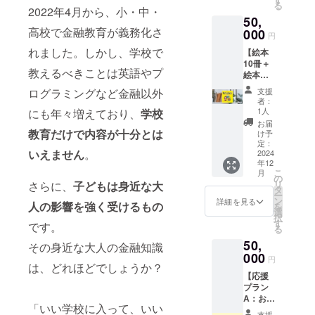
る
礼の
2022年4月から、小・中・
50,
メッ
高校で金融教育が義務化さ
セージ
000
円
をお送
れました。しかし、学校で
【絵本
りしま
10冊＋
す。 ※
教えるべきことは英語やプ
絵本ス
お礼の
テッ
メッ
ログラミングなど金融以外
支援
カー 10
セージ
者：
枚】 絵
の内容
1人
にも年々増えており、
学校
本10冊
は、
お届
と絵本
教育だけで内容が十分とは
5,000円
け予
ステッ
／
定：
いえません
。
カー
2024
10,000
年12
シール
円／
こ
月
10枚を
25,000
の
リ
さらに、
子どもは身近な大
郵送し
円の内
タ
ー
ます。
容と同
ン
詳細を見る
人の影響を強く受けるもの
を
●ステッ
じで
選
択
カーの
す。
す
です。
る
デザイ
50,
ン：制
その身近な大人の金融知識
作中で
000
円
は、どれほどでしょうか？
す。 ●
【応援
ステッ
プラン
カーの
A：お礼
サイ
「いい学校に入って、いい
の動
ズ：
支援