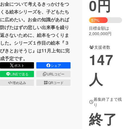
0
円
お金について考えるきっかけをつ
まちづくり・地域活性化
くる絵本シリーズを、子どもたち
に広めたい。お金の知識があれば
57%
防げたはずの悲しい出来事を繰り
目標金額は
CAMPFIRE for Social Good
CAMPFIRE Creation
2,000,000円
返さないために、絵本をつくりま
CAMPFIREふるさと納税
machi-ya
コミュニティ
した。シリーズ１作目の絵本『３
支援者数
びきとおそうじ』は11月上旬に完
147
成予定です。
ポスト
シェア
人
LINEで送る
URLコピー
埋め込み
QRコード
募集終了まで残
り
終了