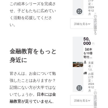
5,000円
作目の
け予
この絵本シリーズを完成さ
テッ
／
定：
送付時
カー
2024
10,000
期：
せ、子どもたちに広めてい
年12
シール5
円／
2025年
こ
月
枚を郵
50,000
の
5月 ●3
く活動を応援してくださ
リ
送しま
円の内
タ
作目の
ー
す。 ●
容と同
ン
送付時
い。
詳細を見る
を
ステッ
じで
選
期：
択
カーの
す。
す
2025年
る
デザイ
12月
50,
ン：制
作中で
000
円
す。 ●
金融教育をもっと
【絵本
ステッ
を10冊
カーの
寄付＋
サイ
身近に
お礼の
ズ：
支援
メッ
4cm×4
者：
セー
cmの正
1人
ジ】 絵
皆さんは、お金について勉
円
お届
本を10
け予
強したことはありますか？
冊、子
定：
ども関
2024
記憶にない方が大半ではな
年12
連施設
こ
月
に寄付
の
いでしょうか。
日本には金
リ
しま
タ
ー
す。支
ン
融教育が足りていません
。
詳細を見る
を
援者様
選
択
にはお
す