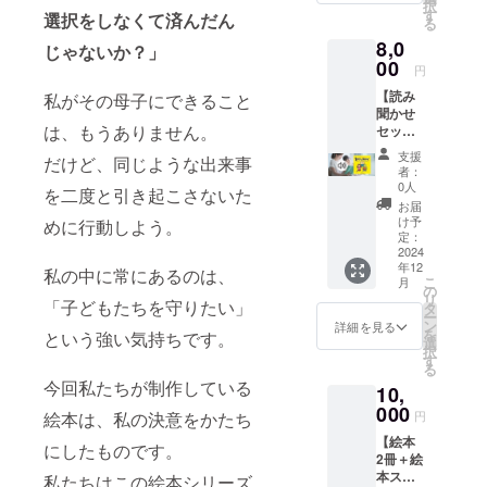
択
にはお
す
選択をしなくて済んだん
る
礼の
8,0
メッ
じゃないか？」
セージ
00
円
をお送
【読み
私がその母子にできること
りしま
聞かせ
す。 ※
は、もうありません。
セッ
お礼の
ト：絵
メッ
支援
だけど、同じような出来事
本 1冊
セージ
者：
＋読み
の内容
0人
を二度と引き起こさないた
聞かせ
は、
お届
用音
10,000
け予
めに行動しよう。
源】 絵
円／
定：
本1冊
2024
25,000
年12
と、プ
円／
私の中に常にあるのは、
こ
月
ロジェ
50,000
の
リ
「子どもたちを守りたい」
クトメ
円の内
タ
ー
ンバー
容と同
ン
詳細を見る
を
という強い気持ちです。
による
じで
選
択
絵本の
す。
す
る
読み聞
今回私たちが制作している
10,
かせ音
源をお
000
絵本は、私の決意をかたち
円
送りし
【絵本
ます。
にしたものです。
2冊＋絵
●収録時
本ス
間：12
私たちはこの絵本シリーズ