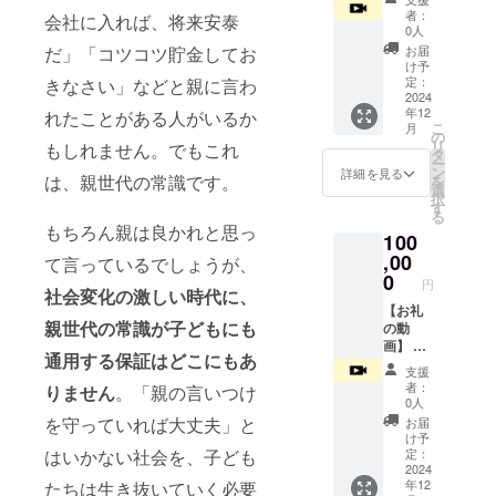
画】 感
4cm×4
者：
会社に入れば、将来安泰
謝の気
cmの正
0人
持ちを
円
だ」「コツコツ貯金してお
お届
込め
け予
て、お
定：
きなさい」などと親に言わ
礼の
2024
年12
れたことがある人がいるか
メッ
こ
月
セージ
の
リ
もしれません。でもこれ
を動画
タ
ー
でお送
ン
詳細を見る
は、親世代の常識です。
を
りしま
選
択
す。 ●
す
る
収録時
もちろん親は良かれと思っ
100
間：5分
程度 ●
,00
て言っているでしょうが、
提供方
0
円
法：
社会変化の激しい時代に、
メール
【お礼
親世代の常識が子どもにも
にURL
の動
を記載
画】 感
通用する保証はどこにもあ
しま
謝の気
支援
す。 ※
持ちを
者：
りません
。「親の言いつけ
このリ
込め
0人
ターン
て、お
を守っていれば大丈夫」と
お届
は
礼の
け予
100.000
メッ
はいかない社会を、子ども
定：
円のリ
セージ
2024
年12
たちは生き抜いていく必要
ターン
を動画