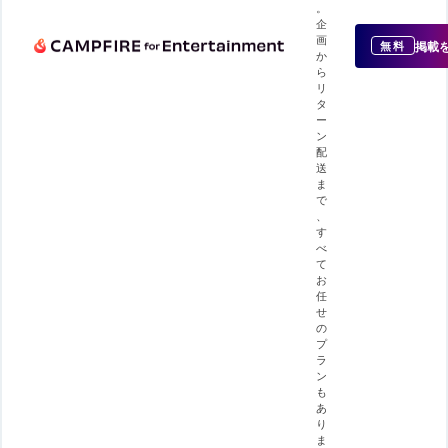
。
企
画
掲載
無料
か
ら
リ
タ
ー
ン
配
送
ま
で
、
す
べ
て
お
任
せ
の
プ
ラ
ン
も
あ
り
ま