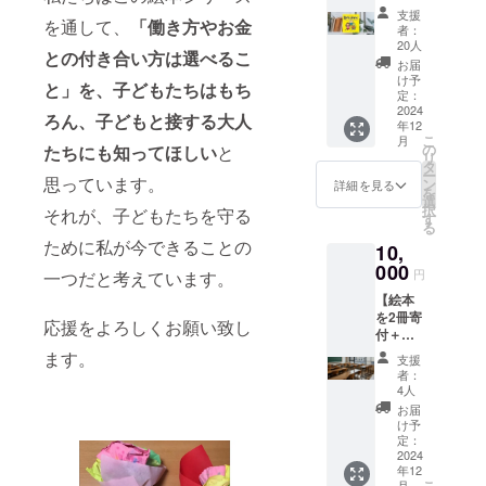
テッ
分程度
支援
を通して、
「働き方やお金
カー 2
（プロ
者：
枚】 絵
ジェク
20人
との付き合い方は選べるこ
本2冊と
トメン
お届
絵本ス
バー2名
け予
と」を、子どもたちはもち
テッ
の読み
定：
カー
2024
聞かせ
ろん、子どもと接する大人
年12
シール2
音源を
こ
月
枚を郵
収録し
の
たちにも知ってほしい
と
リ
送しま
ていま
タ
ー
す。 ●
思っています。
す） ●
ン
詳細を見る
を
ステッ
提供方
選
択
それが、子どもたちを守る
カーの
法：音
す
る
デザイ
源をダ
ために私が今できることの
10,
ン：制
ウン
作中で
000
ロード
円
一つだと考えています。
す。 ●
できる
【絵本
ステッ
QRコー
を2冊寄
カーの
ドを郵
応援をよろしくお願い致し
付＋お
サイ
送しま
礼の
ズ：
ます。
す。
支援
メッ
4cm×4
者：
セー
cmの正
4人
ジ】 絵
円
お届
本を2
け予
冊、子
定：
ども関
2024
年12
連施設
こ
月