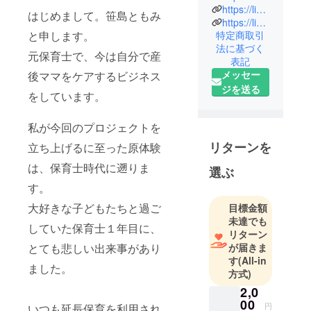
保育士とし
https://lin.ee/1DjzAfs
はじめまして。笹島ともみ
て５年間働
https://lin.ee/lnFDP8v
と申します。
特定商取引
いた後、整
法に基づく
顔技術を学
元保育士で、今は自分で産
表記
びセラピス
メッセー
後ママをケアするビジネス
トとして独
ジを送る
をしています。
立。現在は
本業（施
私が今回のプロジェクトを
術）の傍
ら、産後マ
リターンを
立ち上げるに至った原体験
マのキャリ
は、保育士時代に遡りま
選ぶ
ア支援や、
す。
貧富の差が
出やすい歯
大好きな子どもたちと過ご
目標金額
並びをお金
未達でも
していた保育士１年目に、
リターン
をかけずに
とても悲しい出来事があり
が届きま
生活習慣で
す
(All-in
改善するセ
ました。
方式)
ミナーの開
2,0
催など、子
00
円
いつも延長保育を利用され