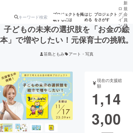
新
ロ
規
グ
会
プロジェクトを掲
はじ
プロジェクト
/
載するには
める
をさがす
イ
員
ン
登
子どもの未来の選択肢を「お金の絵
録
本」で増やしたい！元保育士の挑戦。
人気のプロ
注目のリ
注目の新着プロ
募集終了が近いプ
もうすぐ公開
笹島ともみ
アート・写真
ジェクト
ターン
ジェクト
ロジェクト
されます
アート・写真
音楽
現在の支援総
額
1,14
テクノロジー・ガジェット
ゲーム・サ
3,00
映像・映画
書籍・雑誌
ビジネス・起業
チャレンジ