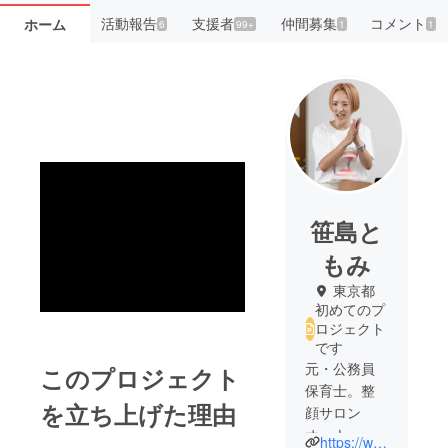
活動報告
支援者
仲間募集
コメント
ホーム
6
99+
1
1
笹島と
もみ
東京都
初めてのプ
ロジェクト
です
元・公務員
このプロジェクト
保育士。整
を立ち上げた理由
顔サロン
オーナー。
https://www.instagram.com/terasu_sangomama_salon?igsh=MTJ4NDYwMGxwY2gwMw%3D%3D&utm_source=qr