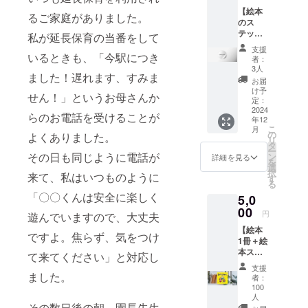
どもたちの
【絵本
未来を明る
るご家庭がありました。
のス
く照らすた
テッ
私が延長保育の当番をして
カー 1
めの活動を
支援
枚】 絵
いるときも、「今駅につき
者：
続けてい
本のイ
3人
る。書籍
ました！遅れます、すみま
ラスト
お届
が描か
『パパのた
け予
せん！」というお母さんか
れたス
定：
めの育児ク
テッ
2024
らのお電話を受けることが
年12
イズ115』
カー
こ
月
シール
の
よくありました。
（クロスメ
リ
を1枚郵
タ
ディア・パ
ー
送しま
その日も同じように電話が
ン
詳細を見る
を
す。 ●
ブリッシン
選
択
来て、私はいつものように
ステッ
す
グ）一部監
る
カーの
「〇〇くんは安全に楽しく
修。２児の
5,0
デザイ
ン：制
00
母。
円
遊んでいますので、大丈夫
作中で
【絵本
す。 ●
ですよ。焦らず、気をつけ
1冊＋絵
ステッ
本ス
カーの
て来てください」と対応し
テッ
サイ
支援
カー 1
ました。
ズ：
者：
枚】 絵
4cm×4
100
本1冊と
cmの正
人
その数日後の朝、園長先生
絵本ス