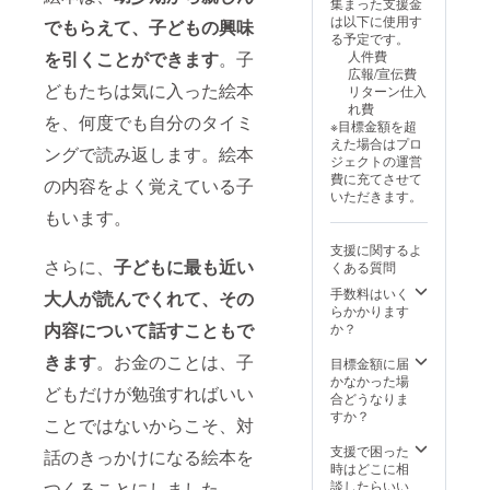
集まった支援金
は以下に使用す
でもらえて、子どもの興味
る予定です。
を引く
ことができます
。子
人件費
広報/宣伝費
どもたちは気に入った絵本
リターン仕入
れ費
を、何度でも自分のタイミ
※目標金額を超
えた場合はプロ
ングで読み返します。絵本
ジェクトの運営
費に充てさせて
の内容をよく覚えている子
いただきます。
もいます。
支援に関するよ
さらに、
子どもに最も近い
くある質問
手数料はいく
大人が読んでくれて、その
らかかります
内容について話すこともで
か？
きます
。お金のことは、子
目標金額に届
かなかった場
どもだけが勉強すればいい
合どうなりま
すか？
ことではないからこそ、対
支援で困った
話のきっかけになる絵本を
時はどこに相
つくることにしました。
談したらいい