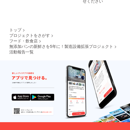
せください
容量：
は添加物の
焼成前
大量吸引に
生地重
よる私の身
量 １
３８０
体への影響
グラム
トップ
>
が甚大なも
３．保
プロジェクトをさがす
>
のになり職
存方
フード・飲食店
>
法：常
を辞しまし
温。又
無添加パンの新鮮さを5年に！製造設備拡張プロジェクト
>
た。
は冷凍
活動報告一覧
庫。
４．賞
味期
ベーカ
限：常
温
リー・コン
（30℃
サルタント
以下）
１９８
４日間
０年４月～
１９９５年
冷凍庫
６月
（未開
＊１９９４
封）1か
年、論文
月間
５．原
「ベーカ
料：国