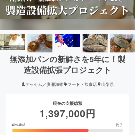
無添加パンの新鮮さを5年に！製
造設備拡張プロジェクト
デッセム／廣瀬満雄
フード・飲食店
山梨県
現在の支援総額
1,397,000
円
終了
69
%達成