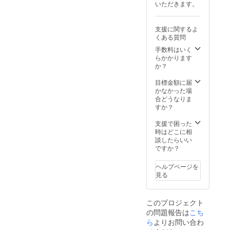
社屋設立、
いただきます。
予定。
２２０００円は
母。
そしてその
注意事
有効期間１年間
６．主
ラインを使
項：支
「３回２０％引
原料の
支援に関するよ
援時、
き会員」と「ご
原産
用しての新
くある質問
必ず備
支援」 ご協力者
地：北
商品の開発
考欄に
として当店ホー
手数料はいく
海道
掲載を
等、いわゆ
ムページにお名
らかかります
７．添
希望さ
前を貼る。 掲載
か？
加物表
るセールス
れるお
期間；２０２５
示：完
エンジニア
名前を
年９月から２０
目標金額に届
全無添
ご記入
としての活
２６年８月ま
かなかった場
加 ８．
くださ
で。 掲載方法：
合どうなりま
アレル
動が主でし
い
文字のみの掲
すか？
ギー表
た。しかし
載。文字サイズ
示：小
４）
は２２ポイント
支援で困った
麦粉、
粉量で数百
記念
を予定。 注意事
時はどこに相
乳製品
キロの粉を
バッジ
項：支援時、必
談したらいい
の提供
練る場合、
ず備考欄に掲載
ですか？
リター
を希望されるお
それに使用
ン詳細
名前をご記入く
ヘルプページを
される食品
１名
ださい
見る
称：ブ
添加物の量
ラビッ
も大量にな
シモ
このプロジェクト
ります。こ
（超高
の問題報告は
級食パ
こち
の社を辞め
ン）
ら
よりお問い合わ
たきっかけ
２，内