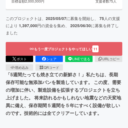
目標金額
2,000,000
円
支援者数
75
人
このプロジェクトは、
2025/05/07
に募集を開始し、
75
人の支援
により
1,397,000
円の資金を集め、
2025/06/30
に募集を終了し
ました
もう一度プロジェクトをやってほしい
11
ポスト
シェア
LINEで送る
URLコピー
埋め込み
QRコード
「5週間たっても焼き立ての新鮮さ！」私たちは、長期
保存可能な無添加パンを製造しています。 この度、需要
の増加に伴い、製造設備を拡張するプロジェクトを立ち
上げました。 将来訪れるかもしれない地震などの天変地
異に備え、保存期間５週間を５年にすべく設備が欲しい
のです。技術的には全てクリアーしています。