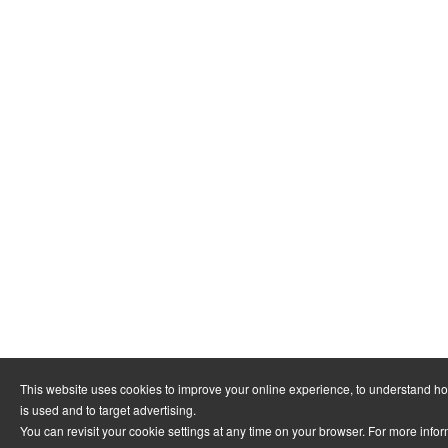
リス【ドォ
ル・ミツ在
職中、１０
年間で１６
０本のテレ
ビ番組に出
演しまし
た。
「料理の怪
人」(テレビ
東京)
「はなまる
マーケッ
ト」(TBS)
「キズナ食
堂」(TBS)
「スーパー
テレビ」
This website uses cookies to improve your online experience, to understand h
（日本テレ
is used and to target advertising.
ビ３回）
You can revisit your cookie settings at any time on your browser. For more info
「ホストの