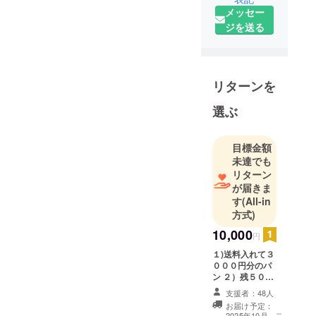
メッセー
南巨摩郡富
ジを送る
士川町青柳
６９１－１
電
リターンを
話：０５５
６－４２－
選ぶ
８２０８
目標金額
本籍
未達でも
地：東京都
リターン
杉並区高円
が届きま
寺北3丁目４
す
(All-in
方式)
４０番地
10,000
円
メー
１)送料入れて３
ル：
０００円分のパ
dessem@kc
ン ２）残５００
０円は有効期間1
d.biglobe.ne.
支援者：48人
年間「一回２
お届け予定：
jp
０％引き購入会
こ
2025年10月