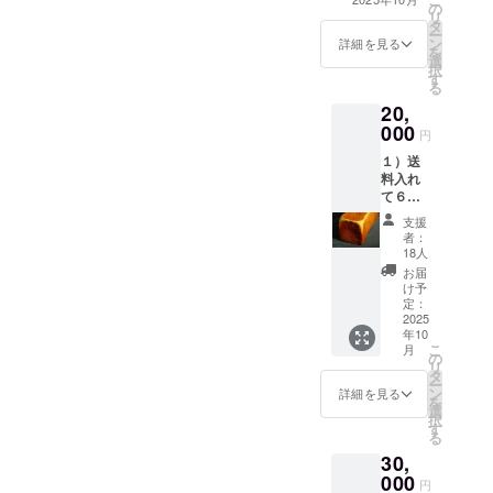
の
員」と「ご支
リ
タ
援」 リターン詳
ー
メー
ン
細 １名称：ブラ
詳細を見る
を
ル：
選
ビッシモ（超高
択
す
級食パン） ２，
mutenkap@
る
内容量：焼成前
mvg.biglobe.
20,
生地重量 690
000
ne.jp
グラム ３．保存
円
方法：常温。又
１）送
は冷凍庫。 ４．
料入れ
賞味期限：常温
て６０
（30℃以下）４
略歴
００円
日間
支援
１９６８
の超高
者：
級食パ
年 東京都
18人
冷凍庫（未
ン（三
開封）1か月間
お届
立石神井高
斤棒）
け予
５．原料：国内
校卒業
提供 ＊
定：
産小麦粉、国内
当店自
2025
１９７２
産鶏卵、国内産
年10
慢の日
バター、国内産
こ
年 東京経
月
本手一
の
牛乳、自然酵
リ
番高い
済大学経営
タ
母。 ６．主原料
ー
といわ
ン
詳細を見る
の原産地：北海
学部卒業
を
れてい
選
道 ７．添加物表
択
１９７２年
るブラ
す
示：完全無添加
る
ビッシ
から２年
８．アレルギー
30,
モ（ア
表示：小麦粉、
半 米国パ
ローカ
000
乳製品
円