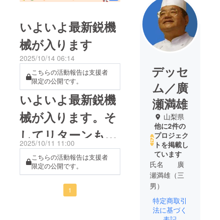
いよいよ最新鋭機
械が入ります
2025/10/14 06:14
デッセ
こちらの活動報告は支援者
限定の公開です。
ム／廣
いよいよ最新鋭機
瀬満雄
械が入ります。そ
山梨県
他に2件の
してリターンも始
プロジェク
2025/10/11 11:00
トを掲載し
まります。
ています
こちらの活動報告は支援者
氏名 廣
限定の公開です。
瀬満雄（三
男）
1
特定商取引
店住
法に基づく
所：山梨県
表記