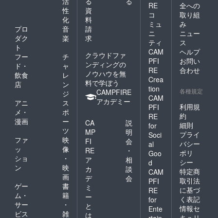
活
る
る
RE
全への
ソンシンダ
性
資
コ
取り組
化
料
ン・ベーカ
ミュ
み
プロ
音
請
リー
ニ
ニュー
ダク
楽
求
クラウン製
ティ
ス
ト
CAM
ヘルプ
菓
クラウドファ
フー
チ
PFI
お問い
ホテル新
ンディングの
ド・
ャ
RE
合わせ
ノウハウを無
羅
飲食
レ
Crea
料で学ぼう
店
ン
新羅銘菓
tion
各種規定
CAMPFIRE
ジ
台湾：
CAM
アカデミー
アニ
ス
統一企
利用規
PFI
メ・
ポ
約
RE
業
漫画
ー
CA
説
細則
for
四季
ツ
MP
明
プライ
Soci
老爺大
ファ
映
FI
会
バシー
al
ッ
像
酒店
RE
・
ポリ
Goo
ショ
・
ア
相
義美
シー
d
ン
映
カ
談
日本：
特定商
CAM
画
デ
会
取引法
PFI
神戸屋
ゲー
書
ミ
に基づ
RE
ドンク
ム・
籍
ー
く表記
for
秋田県
サー
・
と
情報セ
Ente
パン商業組
ビス
雑
は
キュリ