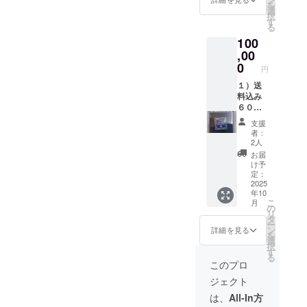
量 １
を
選
８０年３月
間：２０２６年
期間１
３８０
択
す
１０月まで 受講
年間
グラム
＊担当部
る
方法：月に一
「三回
３．保
100
署 国際部
回、内容の説明
２０％
存方
,00
と動画を配信。
引き購
（韓国、台
法：常
0
内容： 第一回
入会
温。又
円
湾、アラブ
１０月１０日
員」と
は冷凍
１）送
諸国担当）
ベーグル（三
「ご支
庫。
料込み
種） 第二回 １
援」 リ
４．賞
担当業務：
６００
１月１１日
ターン
味期
① 諸外国か
０円分
クッキー（三
詳細 １
限：常
支援
のパ
ら来る各種
種） 第三回
名称：
温
者：
ン ５
１２月１２日
ブラ
2人
（30℃
引き合いの
回分
スコーン＆マ
ビッシ
以下）
お届
対応。
（二か
フィン（三
モ（超
け予
４日間
月に一
定：
種） 第四
高級食
② 国外のお
回×５
2025
回 １月１
パン）
客様の通
年10
回）
日 パウンド
２，内
こ
月
２）残
訳、及び見
の
ケーキ（三
容量：
冷凍庫
リ
５００
タ
種） 第五
焼成前
（未開
積書の翻
ー
００円
ン
回 ２月２
生地重
詳細を見る
封）1か
を
訳。
は有効
選
日 生米によ
量 １
月間
択
期間1年
す
③ 海外にお
る食パン（三
３８０
５．原
る
間「１
種） 第六
グラム
このプロ
料：国
いてライン
０回分
回 ３月３
３．保
内産小
ジェクト
の説明。
２０％
日 チーズ
存方
麦粉、
引き会
ケーキ（三
法：常
は、
All-In方
④ 代理店及
国内産
員」と
種） 第七
温。又