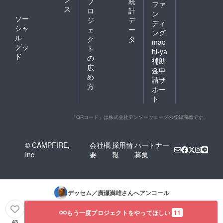
プ
統
のは韓国の
ファ
ス
ロ
計
新羅銘菓で
ン
ソー
ジ
デ
ディ
す。この会
シャ
ェ
ー
ング
社は最初は
ル
ク
タ
mac
ホテル新羅
グッ
ト
hi-ya
ド
の系列会社
の
補助
広
「新星」と
金申
め
して発足さ
請サ
方
ポー
れ、添加物
ト
（主に発酵
促進剤）の
「QRコード」は株式会社デンソーウェーブの登録商標です。
影響により
体調を壊し
た私は、
© CAMPFIRE,
会社概
採用情
パートナー
Inc.
要
報
募集
「無添加」
のパンの普
及に努めま
した。特に
デッセム／廣瀬満雄
さんへアンコール
印象に残っ
ているのは
もう一度プロジェクトをやってほしい
11
韓国の新羅
43