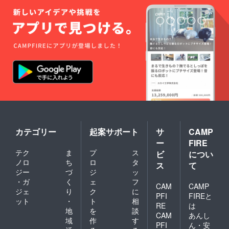
リー業界の
内産小
動向、傾
麦粉、
国内産
向、流行を
鶏卵、
ドプラー系
国内産
バ
数で表
ター、
す。」が評
国内産
価され、ハ
牛乳、
自然酵
ワイアン・
母。
パシフィッ
６．主
ク大学から
原料の
原産
経営学博士
地：北
号（D.B.A.）
海道
カテゴリー
起案サポート
サ
CAMP
７．添
を授与され
ー
FIRE
加物表
る。
テク
ま
プ
ス
ビ
につい
示：完
全無添
ノロ
ち
ロ
タ
ス
て
加 ８．
ジー
づ
ジ
ッ
コンサルタ
アレル
・ガ
く
ェ
フ
ント履歴
CAM
CAMP
ギー表
ジェ
り
ク
に
韓国：
示：小
PFI
FIREと
ット
・
ト
相
麦粉、
RE
は
コンチネン
地
を
談
乳製品
CAM
あんし
タル・ベー
域
作
す
PFI
ん・安
カリー