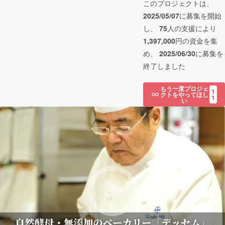
このプロジェクトは、
2025/05/07
に募集を開始
し、
75
人の支援により
1,397,000
円の資金を集
め、
2025/06/30
に募集を
終了しました
もう一度プロジェ
1
クトをやってほし
1
い