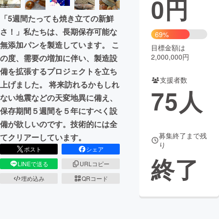
0
円
「5週間たっても焼き立ての新鮮
まちづくり・地域活性化
さ！」私たちは、長期保存可能な
69%
無添加パンを製造しています。 こ
目標金額は
CAMPFIRE for Social Good
CAMPFIRE Creation
2,000,000円
の度、需要の増加に伴い、製造設
CAMPFIREふるさと納税
machi-ya
コミュニティ
備を拡張するプロジェクトを立ち
支援者数
上げました。 将来訪れるかもしれ
75
人
ない地震などの天変地異に備え、
保存期間５週間を５年にすべく設
備が欲しいのです。技術的には全
募集終了まで残
てクリアーしています。
り
ポスト
シェア
終了
LINEで送る
URLコピー
埋め込み
QRコード