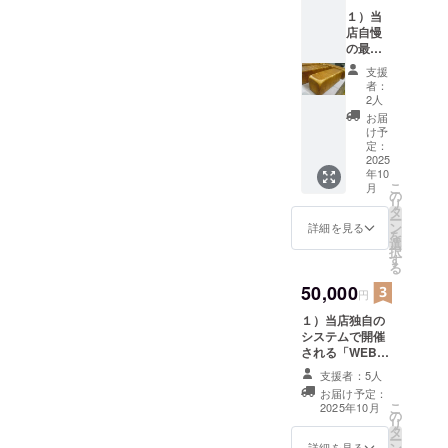
ラルタラ
ナ、烏
１）当
骨鶏卵
ニーカレッ
店自慢
使用）
ジ卒業
の最高
２）残
級食パ
１２０
支援
ン・ブ
００円
者：
ラビッ
は有効
2人
前期博士課
シモ送
期間１
お届
料込み
年間
け予
程（現、
１本６
「二回
定：
UCSFバーク
０００
2025
２０％
年10
円分提
レー校に統
引き購
こ
月
供 ＊国
入会
の
合）
リ
産小麦
員」と
タ
ー
粉、生
「ご支
ン
詳細を見る
を
バター
援」 リ
選
株式会社オ
択
１０
ターン
す
シキリ
る
０％使
詳細 １
（この会社
用。ま
50,000
名称：
円
たア
ブラ
は製パンラ
１）当店独自の
ローカ
ビッシ
インの製造
システムで開催
ナ、烏
モ（超
される「WEBパ
骨鶏卵
販売を行う
高級食
ン講座」。１８
を使
パン）
会社で
支援者：5人
０００円 実施概
用。
２，内
お届け予定：
す。）
要：２０２５年
２）残
容量：
こ
2025年10月
の
１０月から２０
１８０
焼成前
１９７６
リ
タ
２６年４月まで
００円
生地重
ー
年4月～１９
ン
の７回 有効期
は有効
詳細を見る