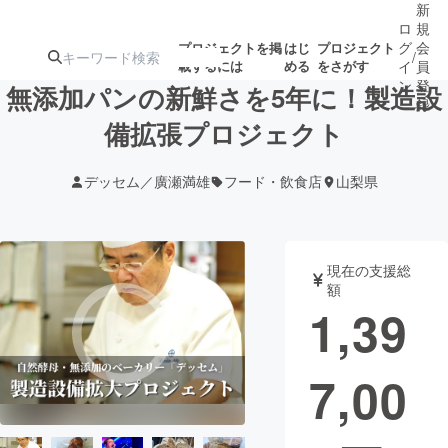
新
ロ
規
グ
会
プロジェクトを掲
はじ
プロジェクト
/
載するには
める
をさがす
イ
員
ン
登
無添加パンの新鮮さを5年に！製造設
録
備拡張プロジェクト
人気のプロ
注目のリ
注目の新着プロ
募集終了が近いプ
もうすぐ公開
デッセム／廣瀬満雄
フード・飲食店
山梨県
ジェクト
ターン
ジェクト
ロジェクト
されます
アート・写真
音楽
現在の支援総
額
1,39
テクノロジー・ガジェット
ゲーム・サ
7,00
映像・映画
書籍・雑誌
ビジネス・起業
チャレンジ