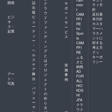
rtain
開発
誌
合
ク
サ
ティ方
men
出
ラ
ポ
神戸製
針
t
版
ウ
ー
反社基
パン組合
CAM
ビジ
ビ
ド
ト
本方針
PFI
イチノ
ネ
ュ
フ
サ
カスタ
RE
ベ製パン
ス・
ー
ァ
ー
マーハ
for
他、
起業
テ
ン
ビ
ラスメ
Spor
ィ
数十社
デ
ス
ントに
ts
ー
ィ
対する
CAM
・
ン
前職で食品
考え方
PFI
ヘ
グ
クッ
RE
添加物（主
ル
と
キーポ
ふる
に発酵促進
ス
は
リシー
さと
剤）の影響
ケ
プ
実
納税
ア
により体調
ロ
施
AD
アー
舞
ジ
事
を壊した私
FOR
ト・
台
ェ
例
は、「無添
ALL
写真
・
ク
HIO
加」のパン
パ
ト
KOS
の普及に努
フ
の
HI
めました。
ォ
作
JFA
特に印象に
ー
り
クラ
マ
残っている
方
ウド
ン