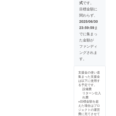
鶏卵、
び顧客のア
式
です。
「ご支
回 ４月４
は冷凍
国内産
援」。
フターケ
日 自然酵母
庫。
目標金額に
バ
３）ご
によるカンパー
４．賞
ター、
アー。
関わらず、
協力者
ニュ、バター
味期
国内産
⑤ 国外の製
として
ル、ブロッチェ
限：常
2025/06/30
牛乳、
当店
パン会社へ
ン
温
自然酵
23:59:59
ま
ホーム
（30℃
母。
のライン納
ページ
以下）
でに集まっ
６．主
入。
にお名
４日間
原料の
た金額が
前を貼
お約束：
⑥ 納入した
原産
る。 掲
あらゆる化学合
ファンディ
地：北
製パンライ
載期
成された食品添
海道
ングされま
間；２
ンにて新製
加物、および諸
冷凍庫
７．添
０２５
材料に関しては
（未開
す。
加物表
品の開発。
年９月
「疑わしきは使
封）1か
示：完
株式会社オ
から２
わず」を命題と
月間
全無添
０２６
シキリの勤
し、「米粉」を
５．原
加 ８．
支援金の使い道
年８月
使用します。 な
料：国
アレル
務時代は上
集まった支援金
まで。
をHPMC（ヒド
内産小
ギー表
は以下に使用す
記のように
掲載方
ロキシ プロピ
麦粉、
示：小
る予定です。
法：文
ル メチル セ
国内産
海外顧客へ
麦粉、
設備費
字のみ
ルロース）及び
鶏卵、
乳製品
リターン仕入
のライン追
の掲
サイリウムも使
国内産
れ費
載。文
加、及び新
用しません。ま
バ
※目標金額を超
字サイ
たエスリトール
ター、
規ライン導
えた場合はプロ
ズは２
なる低糖質用食
国内産
ジェクトの運営
入のための
２ポイ
品添加物も使用
牛乳、
費に充てさせて
ントを
しません。 ２）
自然酵