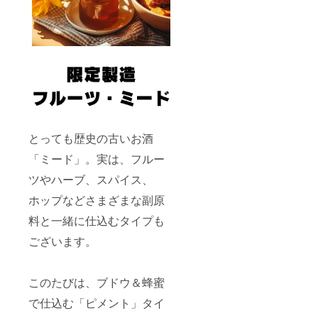
お届け
満の者
す。
商品の
による
ラベル
飲酒は
に表記
法令で
されま
禁止さ
す。 商
れてい
品開封
ます。
前には
20歳未
必ずお
満の方
届けの
はこの
リター
リター
ンに貼
ンを選
とっても歴史の古いお酒
付され
択でき
たラベ
ませ
「ミード」。実は、フルー
ルや注
ん。 ※
意書き
デザイ
ツやハーブ、スパイス、
をご確
ンは変
認くだ
更され
ホップなどさまざまな副原
さい。
る可能
※20歳未
性があ
料と一緒に仕込むタイプも
満の者
りま
による
ございます。
す。
飲酒は
法令で
禁止さ
このたびは、ブドウ＆蜂蜜
れてい
ます。
で仕込む「ピメント」タイ
20歳未