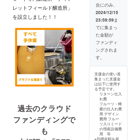
はこの
定：
フ・年
無ろ過
マー
蜂蜜
定：
す。 商
合にのみ、
リター
2024年
末に♪
のミー
産、国
(ミャン
レットフィールド醸造所」
2024年
品開封
ンを選
12月20
炭
ド - ・
2024/12/15
産）、
マー
12月20
前には
択でき
日以降
酸・ジ
アル
を設立しました！！
ブルー
産、国
日以降
必ずお
23:59:59
ま
ませ
・消費
ンジャ
コー
ベ
産）、
※化粧箱
届けの
ん。 ※
税+全国
エール
ル：
でに集まっ
リー、
ブルー
なし ※
リター
デザイ
送料を
割
10%
米こう
ベ
原材料
ンに貼
た金額が
ンは変
含む ＜
ジュー
（ス
じ ・無
リー、
及び添
付され
更され
おすす
ス・フ
イー
ファンディ
ろ過/ 無
米こう
加物等
たラベ
る可能
めの飲
ルーツ
ト） ・
香料 / 無
じ ・
の食品
ルや注
ングされま
性があ
み方＞
とのカ
原料: 蜂
着色 ・
ピーチ
表示は
意書き
りま
冷や
クテル
蜜(ミャ
す。
冷やし
ミード
お届け
をご確
す。
してス
バニ
ンマー
てチー
原料:
商品の
認くだ
トレー
ラアイ
産、国
ズ・
蜂蜜(ベ
ラベル
さい。
ト・
スにか
産）、
肉・タ
トナム
に表記
支援金の使い道
※20歳未
ロック
けてス
葡萄、
ルトと
産、国
されま
集まった支援金
満の者
チー
イーツ
米こう
相性抜
産)、
す。 商
は以下に使用す
による
ズ・
感覚 蜂
じ ・原
群 ・賞
ハーブ
品開封
る予定です。
飲酒は
ロース
蜜酒醸
料: 蜂蜜
味期
ティー
前には
リターン仕入
法令で
トビー
造所が
(ミャン
限：な
、米こ
必ずお
れ費
禁止さ
フ・年
造る -
マー
し ・開
うじ ・
届けの
フルーツ・蜂
れてい
末に♪
過去のクラウド
無ろ過
産、国
封前は
シトラ
リター
蜜の仕入れ費
ます。
炭
のミー
産）、
常温保
スミー
ンに貼
用 デザイン
20歳未
酸・ジ
ド - ・
ブルー
ファンディングで
存OKな
ド 原
付され
費用 フルー
満の方
ンジャ
アル
ベ
ので冷
料:蜂蜜
たラベ
ツ入りミード
はこの
エール
コー
リー、
蔵庫の
（メキ
も
ルや注
の増産設備費
リター
割
ル：
米こう
心配な
シコ
意書き
用 等
ンを選
ジュー
10%
じ ・無
し！ ・
産、国
をご確
※目標金額を超
択でき