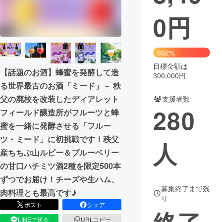
0
円
まちづくり・地域活性化
CAMPFIRE for Social Good
CAMPFIRE Creation
692%
CAMPFIREふるさと納税
machi-ya
コミュニティ
目標金額は
【話題のお酒】蜂蜜を発酵して造
300,000円
る世界最古のお酒「ミード」－ 秩
父の廃校を改装したディアレット
支援者数
280
フィールド醸造所がフルーツと蜂
蜜を一緒に発酵させる「フルー
ツ・ミード」に初挑戦です！秩父
人
産ちちぶ山ルビー＆ブルーベリー
の甘口ハチミツ酒2種を限定500本
ずつでお届け！チーズや生ハム、
募集終了まで残
肉料理とも最高です♪
り
ポスト
シェア
LINEで送る
URLコピー