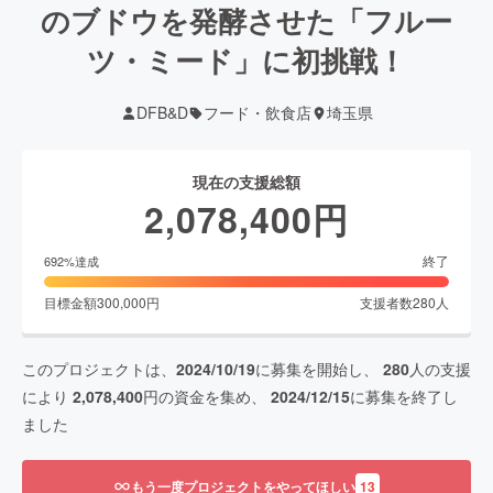
のブドウを発酵させた「フルー
ツ・ミード」に初挑戦！
DFB&D
フード・飲食店
埼玉県
現在の支援総額
2,078,400
円
終了
692
%達成
目標金額
300,000
円
支援者数
280
人
このプロジェクトは、
2024/10/19
に募集を開始し、
280
人の支援
により
2,078,400
円の資金を集め、
2024/12/15
に募集を終了し
ました
もう一度プロジェクトをやってほしい
13