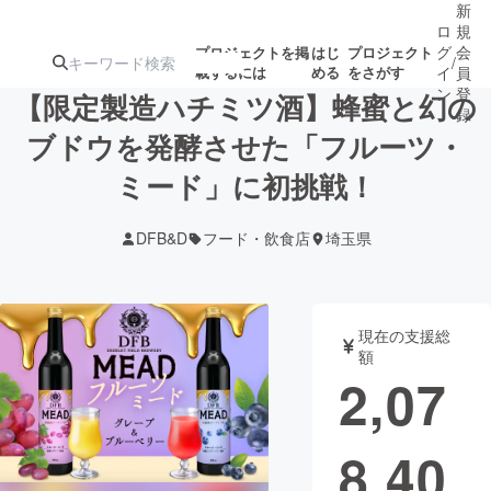
新
ロ
規
グ
会
プロジェクトを掲
はじ
プロジェクト
/
載するには
める
をさがす
イ
員
ン
登
【限定製造ハチミツ酒】蜂蜜と幻の
録
ブドウを発酵させた「フルーツ・
ミード」に初挑戦！
人気のプロ
注目のリ
注目の新着プロ
募集終了が近いプ
もうすぐ公開
ジェクト
ターン
ジェクト
ロジェクト
されます
DFB&D
フード・飲食店
埼玉県
アート・写真
音楽
現在の支援総
テクノロジー・ガジェット
ゲーム・サ
額
2,07
映像・映画
書籍・雑誌
8,40
ビジネス・起業
チャレンジ