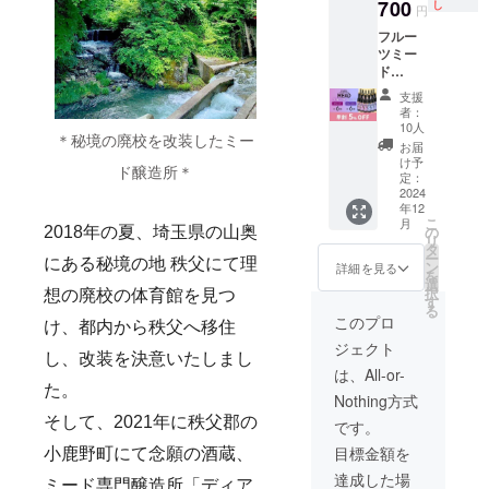
商品の
ミード6
700
トレー
し
ラアイ
感覚 蜂
円
てチー
開封後
ラベル
本 （蜂
ト・
スにか
蜜酒醸
ズ・
は冷蔵
に表記
フルー
蜜・秩
ロック
けてス
造所が
肉・タ
保管で1
されま
ツミー
父産ブ
チー
イーツ
造る -
ルトと
週間ほ
す。 商
ド
ルーベ
ズ・
感覚 蜂
無ろ過
相性抜
ど楽し
品開封
500ml
リー使
ロース
蜜酒醸
のミー
支援
群 ・賞
めま
前には
12本 無
用） ・
トビー
造所が
者：
ド - ・
味期
す。 ・
必ずお
濾過の
配送予
フ・年
10人
造る -
アル
限：な
消費税
＊秘境の廃校を改装したミー
届けの
ハチミ
定：
末に♪
無ろ過
お届
コー
し ・開
+全国送
リター
ツ酒 ・
2024年
炭
け予
のミー
ル：
封前は
ド醸造所＊
料を含
ンに貼
フルー
12月20
定：
酸・ジ
ド - ・
10%
常温保
む ・配
付され
ツミー
2024
日以降
ンジャ
アル
（ス
存OKな
送予
年12
たラベ
ド6本
・消費
エール
コー
イー
ので冷
こ
定：
月
ルや注
（蜂
税+全国
の
2018年の夏、埼玉県の山奥
割
ル：
ト） ・
蔵庫の
リ
2024年
意書き
蜜・ち
送料を
タ
ジュー
10%
フルー
心配な
ー
12月20
をご確
ちぶ山
にある秘境の地 秩父にて理
含む ＜
ン
ス・フ
詳細を見る
（ス
ツミー
し！ ・
を
日以降
認くだ
ルビー
おすす
選
ルーツ
イー
ド 原
開封後
択
※化粧箱
想の廃校の体育館を見つ
さい。
使用）
めの飲
す
とのカ
ト） ・
料: 蜂蜜
は冷蔵
る
なし ※
※20歳未
・フ
み方＞
クテル
このプロ
原料: 蜂
(ミャン
保管で1
け、都内から秩父へ移住
原材料
満の者
ルーツ
冷や
バニ
蜜(ミャ
マー
週間ほ
及び添
ジェクト
による
ミード6
してス
ラアイ
ンマー
し、改装を決意いたしまし
産、国
ど楽し
加物等
飲酒は
本 （蜂
トレー
スにか
は、All-or-
産、国
産）、
めま
の食品
法令で
蜜・秩
ト・
けてス
た。
産）、
葡萄、
す。 ・
表示は
Nothing方式
禁止さ
父産ブ
ロック
イーツ
葡萄、
米こう
消費税
お届け
れてい
ルーベ
そして、2021年に秩父郡の
チー
感覚 蜂
です。
米こう
じ ・フ
+全国送
商品の
ます。
リー使
ズ・
蜜酒醸
じ ・原
ルーツ
料を含
ラベル
目標金額を
小鹿野町にて念願の酒蔵、
20歳未
用） ・
ロース
造所が
料: 蜂蜜
ミード
む ・配
に表記
満の方
配送予
トビー
造る -
達成した場
(ミャン
原料:
送予
ミード専門醸造所「ディア
されま