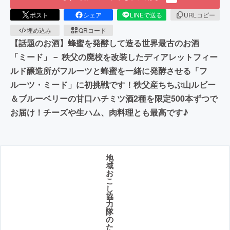
ポスト
シェア
LINEで送る
URLコピー
埋め込み
QRコード
【話題のお酒】蜂蜜を発酵して造る世界最古のお酒
「ミード」－ 秩父の廃校を改装したディアレットフィー
ルド醸造所がフルーツと蜂蜜を一緒に発酵させる「フ
ルーツ・ミード」に初挑戦です！秩父産ちちぶ山ルビー
＆ブルーベリーの甘口ハチミツ酒2種を限定500本ずつで
お届け！チーズや生ハム、肉料理とも最高です♪
地
域
お
こ
し
協
力
隊
の
た