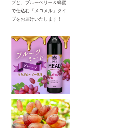
満の方
プと、ブルーベリー＆蜂蜜
はこの
リター
で仕込む「メロメル」タイ
ンを選
プをお届けいたします！
択でき
ませ
ん。 ※
デザイ
ンは変
更され
る可能
性があ
りま
す。