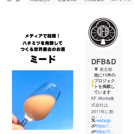
DFB&D
東京都
他に11件の
プロジェク
トを掲載し
ています
KF-Works株
式会社は、
2011年に創
業したシス
nektarjp
テム開発を
https://meadery.jp/
主軸とした
https://twitter.com/nektarjp