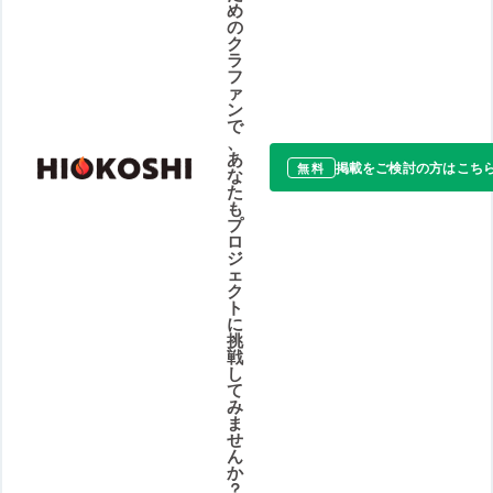
め
の
ク
ラ
フ
ァ
ン
で
、
あ
掲載をご検討の方はこち
無料
な
た
も
プ
ロ
ジ
ェ
ク
ト
に
挑
戦
し
て
み
ま
せ
ん
か
？