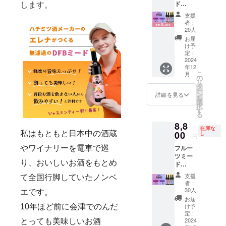
米こう
します。
ド
リー使
ズ・
イーツ
じ ・原
500ml 4
用） ・
ロース
感覚 蜂
支援
料: 蜂蜜
本 無濾
ピー
トビー
蜜酒醸
者：
(ミャン
過のハ
チ・
フ・年
20人
造所が
マー
チミツ
ミード1
末に♪
造る -
お届
産、国
酒 ・フ
本（蜂
炭
け予
無ろ過
産）、
ルーツ
蜜・
定：
酸・ジ
のミー
ブルー
ミード2
2024
ハーブ
ンジャ
ド - ・
ベ
年12
本 （蜂
ティー
エール
アル
リー、
こ
月
蜜・ち
使用）
の
割
コー
米こう
リ
ちぶ山
・シト
タ
ジュー
ル：
じ ・無
ー
ルビー
ラス・
ン
ス・フ
詳細を見る
10%
ろ過/ 無
を
使用）
ミード1
選
ルーツ
（ス
香料 / 無
択
・フ
本（オ
す
とのカ
イー
着色 ・
る
ルーツ
レンジ
クテル
ト） ・
冷やし
8,8
ミード2
花の蜂
バニ
ラベル
在庫な
てチー
本 （蜂
00
私はもともと日本中の酒蔵
蜜使
し
ラアイ
の原料:
円
ズ・
蜜・秩
用） ・
スにか
蜂蜜
肉・タ
フルー
やワイナリーを電車で巡
父産ブ
配送予
けてス
(ミャン
ルトと
ツミー
ルーベ
定：
イーツ
マー
相性抜
り、おいしいお酒をもとめ
ド
リー使
2024年
感覚 蜂
産、国
群 ・賞
500ml 4
用） ・
12月20
蜜酒醸
産）、
支援
て全国行脚していたノンベ
味期
本 無濾
配送予
日以降
造所が
者：
葡萄、
限：な
過のハ
定：
・消費
30人
造る -
エです。
米こう
し ・開
チミツ
2024年
税+全国
無ろ過
お届
じ ・ラ
封前は
酒 ・フ
12月20
送料を
け予
10年ほど前に会津でのんだ
のミー
ベルの
常温保
ルーツ
日以降
定：
含む ＜
ド - ・
原料: 蜂
存OKな
ミード2
2024
とっても美味しいお酒
・消費
おすす
アル
蜜(ミャ