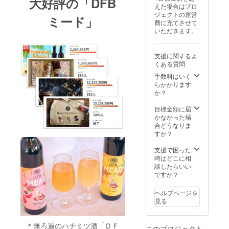
大好評の「DFB
ス・フ
（ス
ろ過/ 無
開封後
産） ・
認くだ
えた場合はプロ
ませ
ルーツ
イー
香料 / 無
は冷蔵
冷やし
さい。
ジェクトの運営
ん。 ※
とのカ
ミード」
ト） ・
着色 ・
保管で1
てチー
※20歳未
費に充てさせて
デザイ
クテル
原料: 蜂
冷やし
週間ほ
ズ・
満の者
いただきます。
ンは変
バニ
蜜(ミャ
てチー
ど楽し
肉・タ
による
更され
ラアイ
ンマー
ズ・
めま
ルトと
飲酒は
る可能
スにか
産、国
肉・タ
す。 ・
相性抜
法令で
支援に関するよ
性があ
けてス
産）、
ルトと
消費税
群 ・賞
禁止さ
くある質問
りま
イーツ
葡萄、
相性抜
+全国送
味期
れてい
す。
感覚 蜂
米こう
手数料はいく
群 ・賞
料を含
限：な
ます。
蜜酒醸
じ ・原
らかかります
味期
む ・配
し ・開
20歳未
造所が
料: 蜂蜜
か？
限：な
送予
封前は
満の方
造る -
(ミャン
し ・開
定：
常温保
はこの
無ろ過
マー
目標金額に届
封前は
2024年
存OKな
リター
のミー
産、国
かなかった場
常温保
12月20
ので冷
ンを選
ド - ・
産）、
合どうなりま
存OKな
日以降
蔵庫の
択でき
アル
ブルー
すか？
ので冷
※化粧箱
心配な
ませ
コー
ベ
蔵庫の
なし ※
し！ ・
ん。 ※
ル：
リー、
支援で困った
心配な
原材料
開封後
デザイ
10%
米こう
時はどこに相
し！ ・
及び添
は冷蔵
ンは変
（ス
じ ・無
談したらいい
開封後
加物等
保管で1
更され
イー
ろ過/ 無
ですか？
は冷蔵
の食品
週間ほ
る可能
ト） ・
香料 / 無
保管で1
表示は
ど楽し
性があ
原料: 蜂
着色 ・
週間ほ
お届け
ヘルプページを
めま
ります
蜜(ミャ
冷やし
ど楽し
商品の
見る
す。 ・
ンマー
てチー
めま
ラベル
消費税
産、国
ズ・
す。 ・
に表記
+全国送
産）、
肉・タ
消費税
されま
＊無ろ過のハチミツ酒「ＤＦ
料を含
このプロジェクト