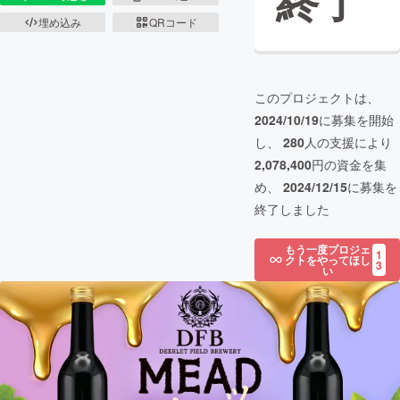
終了
埋め込み
QRコード
このプロジェクトは、
2024/10/19
に募集を開始
し、
280
人の支援により
2,078,400
円の資金を集
め、
2024/12/15
に募集を
終了しました
もう一度プロジェ
1
クトをやってほし
3
い