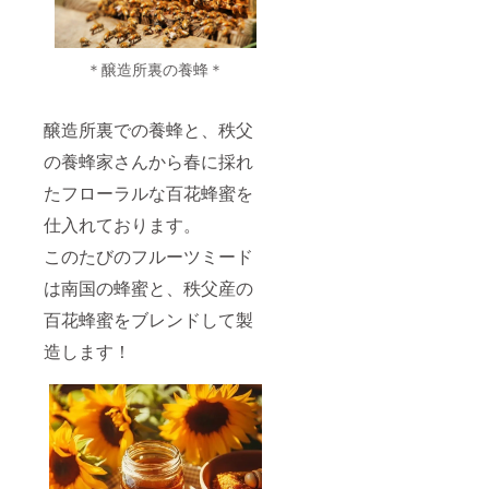
存OKな
日以降
たラベ
ませ
意書き
ので冷
※化粧箱
ルや注
ん。 ※
をご確
蔵庫の
なし ※
意書き
デザイ
認くだ
心配な
原材料
をご確
ンは変
さい。
＊醸造所裏の養蜂＊
し！ ・
及び添
認くだ
更され
※20歳未
開封後
加物等
さい。
る可能
満の者
は冷蔵
の食品
※20歳未
性があ
による
保管で1
表示は
醸造所裏での養蜂と、秩父
満の者
りま
飲酒は
週間ほ
お届け
による
す。
法令で
の養蜂家さんから春に採れ
ど楽し
商品の
飲酒は
禁止さ
めま
ラベル
法令で
れてい
たフローラルな百花蜂蜜を
す。 ・
に表記
禁止さ
ます。
消費税
されま
れてい
20歳未
仕入れております。
+全国送
す。 商
ます。
満の方
料を含
品開封
20歳未
このたびのフルーツミード
はこの
む ・配
前には
満の方
リター
送予
必ずお
は南国の蜂蜜と、秩父産の
はこの
ンを選
定：
届けの
リター
択でき
2024年
百花蜂蜜をブレンドして製
リター
ンを選
ませ
12月20
ンに貼
択でき
ん。 ※
造します！
日以降
付され
ませ
デザイ
※化粧箱
たラベ
ん。 ※
ンは変
なし ※
ルや注
デザイ
更され
原材料
意書き
ンは変
る可能
及び添
をご確
更され
性があ
加物等
認くだ
る可能
りま
の食品
さい。
性があ
す。
表示は
※20歳未
りま