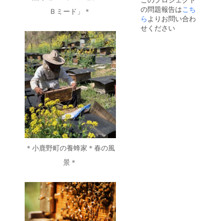
葡萄、
ルトと
+全国送
す。 商
む ・配
の問題報告は
米こう
こち
相性抜
Ｂミード」＊
料を含
品開封
送予
じ ・原
群 ・賞
ら
よりお問い合わ
む ・配
前には
定：
料: 蜂蜜
味期
送予
せください
必ずお
2024年
(ミャン
限：な
定：
届けの
12月20
マー
し ・開
2024年
リター
日以降
産、国
封前は
12月20
ンに貼
※化粧箱
産）、
常温保
日以降
付され
なし ※
ブルー
存OKな
※化粧箱
たラベ
原材料
ベ
ので冷
なし ※
ルや注
及び添
リー、
蔵庫の
原材料
意書き
加物等
米こう
心配な
及び添
をご確
の食品
じ ・無
し！ ・
加物等
認くだ
表示は
ろ過/ 無
開封後
の食品
さい。
お届け
香料 / 無
は冷蔵
表示は
※20歳未
商品の
着色 ・
保管で1
お届け
満の者
ラベル
冷やし
週間ほ
商品の
による
に表記
てチー
ど楽し
ラベル
飲酒は
されま
ズ・
めま
に表記
法令で
す。 商
＊小鹿野町の養蜂家＊春の風
肉・タ
す。 ・
されま
禁止さ
品開封
ルトと
消費税
す。 商
景＊
れてい
前には
相性抜
+全国送
品開封
ます。
必ずお
群 ・賞
料を含
前には
20歳未
届けの
味期
む ・配
必ずお
満の方
リター
限：な
送予
届けの
はこの
ンに貼
し ・開
定：
リター
リター
付され
封前は
2024年
ンに貼
ンを選
たラベ
常温保
12月20
付され
択でき
ルや注