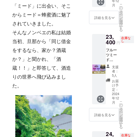
ので冷
年12
本 （蜂
税+全国
めの飲
コー
ンマー
こ
蔵庫の
月
「ミード」に出会い、そこ
蜜・ち
送料を
の
み方＞
ル：
産、国
リ
心配な
ちぶ山
含む ＜
タ
冷や
10%
産）、
ー
からミード＝蜂蜜酒に魅了
し！ ・
ルビー
おすす
ン
してス
詳細を見る
（ス
ブルー
を
開封後
使用）
めの飲
選
トレー
イー
ベ
されていきました。
択
は冷蔵
・フ
み方＞
す
ト・
ト） ・
リー、
る
保管で1
ルーツ
冷や
ロック
そんなノンベエの私は結婚
原料: 蜂
米こう
週間ほ
23,
ミード2
してス
チー
蜜(ミャ
じ ・無
在庫な
ど楽し
本 （蜂
400
トレー
当初、旦那から「同じ借金
し
ズ・
ンマー
円
ろ過/ 無
めま
蜜・秩
ト・
ロース
産、国
香料 / 無
す。 ・
フルー
をするなら、家か？酒蔵
父産ブ
ロック
トビー
産）、
着色 ・
消費税
ツミー
ルーベ
チー
フ・年
葡萄、
冷やし
+全国送
か？」と聞かれ、「酒
ド
リー使
ズ・
末に♪
米こう
てチー
料を含
500ml
用） ・
ロース
炭
じ ・原
支援
ズ・
蔵！！」と即答して、酒造
む ・配
12本 無
配送予
トビー
酸・ジ
者：
料: 蜂蜜
肉・タ
送予
濾過の
定：
フ・年
5人
ンジャ
(ミャン
りの世界へ飛び込みまし
ルトと
定：
ハチミ
2024年
末に♪
エール
お届
マー
相性抜
2024年
ツ酒 ・
12月20
炭
け予
た。
割
産、国
群 ・賞
12月20
フルー
日以降
定：
酸・ジ
ジュー
産）、
味期
日以降
ツミー
2024
・消費
ンジャ
ス・フ
ブルー
限：な
※化粧箱
年12
ド6本
税+全国
エール
ルーツ
ベ
し ・開
こ
月
なし ※
（蜂
送料を
の
割
とのカ
リー、
封前は
リ
原材料
蜜・ち
含む ＜
タ
ジュー
クテル
米こう
常温保
ー
及び添
ちぶ山
おすす
ン
ス・フ
詳細を見る
バニ
じ ・無
存OKな
を
加物等
ルビー
めの飲
選
ルーツ
ラアイ
ろ過/ 無
ので冷
択
の食品
使用）
み方＞
す
とのカ
スにか
香料 / 無
蔵庫の
る
表示は
・フ
冷や
クテル
けてス
着色 ・
心配な
お届け
24,
ルーツ
してス
バニ
イーツ
冷やし
在庫な
し！ ・