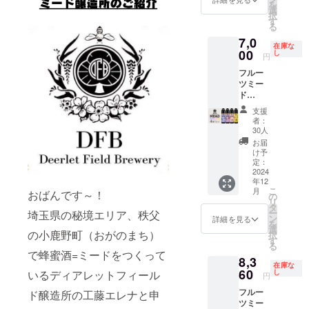
ルーツ
を
使用）
おすす
選
とのカ
択
・フ
めの飲
す
クテル
る
ルーツ
み方＞
バニ
7,0
ミード1
冷や
ラアイ
在庫な
本 （蜂
00
してス
し
スにか
円
蜜・秩
トレー
けてス
フルー
父産ブ
ト・
イーツ
ツミー
ルーベ
ロック
感覚 蜂
ド
リー使
チー
蜜酒醸
500ml 4
用） ・
ズ・
造所が
支援
本 無濾
配送予
ロース
者：
造る -
過のハ
定：
トビー
30人
無ろ過
チミツ
2024年
フ・年
お届
のミー
酒 ・フ
12月20
末に♪
け予
ド - ・
ルーツ
日以降
定：
炭
アル
ミード1
2024
・消費
酸・ジ
コー
年12
本（蜂
税+全国
ンジャ
ル：
こ
月
おばんです～！
蜜・ち
送料を
の
エール
10%
リ
ちぶ山
含む ＜
タ
割
（ス
ー
埼玉県の秘境エリア、秩父
ルビー
おすす
ン
ジュー
詳細を見る
イー
を
使用）
めの飲
選
ス・フ
ト） ・
の小鹿野町（おがのまち）
択
・フ
み方＞
す
ルーツ
原料: 蜂
る
ルーツ
冷や
とのカ
で蜂蜜酒=ミードをつくって
蜜(ミャ
8,3
ミード1
してス
クテル
ンマー
在庫な
本（蜂
60
トレー
いるディアレットフィール
し
バニ
円
産、国
蜜・秩
ト・
ラアイ
産）、
フルー
ド醸造所の工藤エレナと申
父産ブ
ロック
スにか
葡萄、
ツミー
ルーベ
チー
けてス