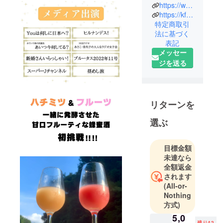
https://www.instagram.com/chichibumead_nektar/
技術者の集
https://kf-works.co.jp/
団でした
特定商取引
が、2017年
法に基づく
に酒販事業
表記
をスタート
メッセー
し、気付け
ジを送る
ば酒類製造
免許を取
得。嫁で酒
リターンを
豪のエレナ
と代表で参
選ぶ
謀のヒロキ
のパー
目標金額
ティーに醸
未達なら
造責任者の
全額返金
トシヤが参
されます
画。さて、
(All-or-
ディアレッ
Nothing
トフィール
方式)
ド醸造所は
5,0
残り42