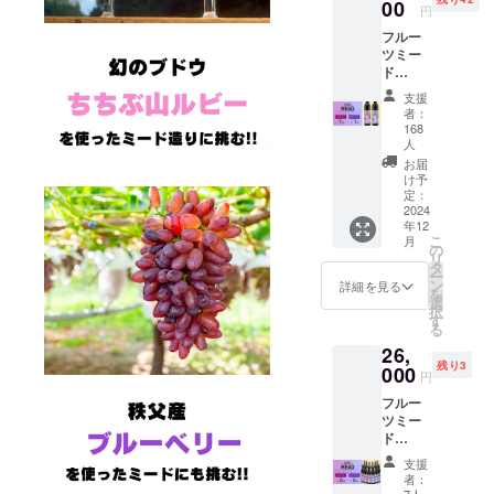
どこへ向か
00
円
うの
フルー
か・・・
ツミー
ド
500ml 2
支援
本 無濾
者：
過のハ
168
チミツ
人
酒 ・フ
お届
ルーツ
け予
ミード1
定：
2024
本 （蜂
年12
蜜・ち
こ
月
ちぶ山
の
リ
ルビー
タ
ー
使用）
ン
詳細を見る
を
・フ
選
択
ルーツ
す
る
ミード1
26,
本 （蜂
残り3
000
蜜・秩
円
父産ブ
フルー
ルーベ
ツミー
リー使
ド
用） ・
500ml
配送予
支援
12本 無
定：
者：
濾過の