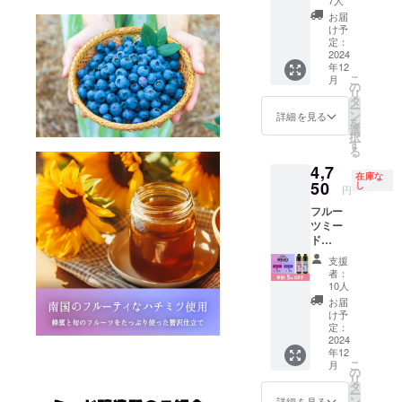
2024年
7人
ハチミ
12月20
お届
ツ酒 ・
日以降
け予
フルー
定：
・消費
ツミー
2024
税+全国
年12
ド6本
送料を
こ
月
（蜂
の
含む ＜
リ
蜜・ち
タ
おすす
ー
ちぶ山
ン
めの飲
詳細を見る
を
ルビー
選
み方＞
択
使用）
す
冷や
る
・フ
してス
4,7
ルーツ
トレー
在庫な
ミード6
50
し
ト・
円
本 （蜂
ロック
フルー
蜜・秩
チー
ツミー
父産ブ
ズ・
ド
ルーベ
ロース
500ml 2
リー使
トビー
支援
本 無濾
用） ・
フ・年
者：
過のハ
配送予
10人
末に♪
チミツ
定：
炭
お届
酒 ・フ
2024年
け予
酸・ジ
ルーツ
12月20
定：
ンジャ
ミード1
2024
日以降
エール
年12
本 （蜂
・消費
割
こ
月
蜜・ち
税+全国
の
ジュー
リ
ちぶ山
送料を
タ
ス・フ
ー
ルビー
含む ＜
ン
詳細を見る